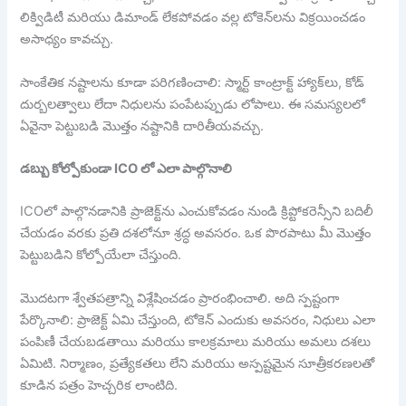
లిక్విడిటీ మరియు డిమాండ్ లేకపోవడం వల్ల టోకెన్‌లను విక్రయించడం
అసాధ్యం కావచ్చు.
సాంకేతిక నష్టాలను కూడా పరిగణించాలి: స్మార్ట్ కాంట్రాక్ట్ హ్యాక్‌లు, కోడ్
దుర్బలత్వాలు లేదా నిధులను పంపేటప్పుడు లోపాలు. ఈ సమస్యలలో
ఏవైనా పెట్టుబడి మొత్తం నష్టానికి దారితీయవచ్చు.
డబ్బు కోల్పోకుండా ICO లో ఎలా పాల్గొనాలి
ICOలో పాల్గొనడానికి ప్రాజెక్ట్‌ను ఎంచుకోవడం నుండి క్రిప్టోకరెన్సీని బదిలీ
చేయడం వరకు ప్రతి దశలోనూ శ్రద్ధ అవసరం. ఒక పొరపాటు మీ మొత్తం
పెట్టుబడిని కోల్పోయేలా చేస్తుంది.
మొదటగా శ్వేతపత్రాన్ని విశ్లేషించడం ప్రారంభించాలి. అది స్పష్టంగా
పేర్కొనాలి: ప్రాజెక్ట్ ఏమి చేస్తుంది, టోకెన్ ఎందుకు అవసరం, నిధులు ఎలా
పంపిణీ చేయబడతాయి మరియు కాలక్రమాలు మరియు అమలు దశలు
ఏమిటి. నిర్మాణం, ప్రత్యేకతలు లేని మరియు అస్పష్టమైన సూత్రీకరణలతో
కూడిన పత్రం హెచ్చరిక లాంటిది.