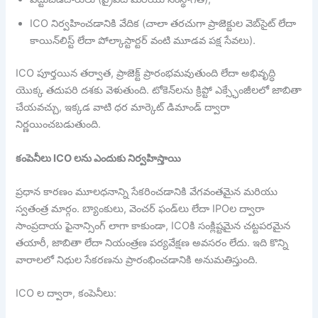
ICO నిర్వహించడానికి వేదిక (చాలా తరచుగా ప్రాజెక్టుల వెబ్‌సైట్ లేదా
కాయిన్‌లిస్ట్ లేదా పోల్కాస్టార్టర్ వంటి మూడవ పక్ష సేవలు).
ICO పూర్తయిన తర్వాత, ప్రాజెక్ట్ ప్రారంభమవుతుంది లేదా అభివృద్ధి
యొక్క తదుపరి దశకు వెళుతుంది. టోకెన్‌లను క్రిప్టో ఎక్స్ఛేంజీలలో జాబితా
చేయవచ్చు, ఇక్కడ వాటి ధర మార్కెట్ డిమాండ్ ద్వారా
నిర్ణయించబడుతుంది.
కంపెనీలు ICO లను ఎందుకు నిర్వహిస్తాయి
ప్రధాన కారణం మూలధనాన్ని సేకరించడానికి వేగవంతమైన మరియు
స్వతంత్ర మార్గం. బ్యాంకులు, వెంచర్ ఫండ్‌లు లేదా IPOల ద్వారా
సాంప్రదాయ ఫైనాన్సింగ్ లాగా కాకుండా, ICOకి సంక్లిష్టమైన చట్టపరమైన
తయారీ, జాబితా లేదా నియంత్రణ పర్యవేక్షణ అవసరం లేదు. ఇది కొన్ని
వారాలలో నిధుల సేకరణను ప్రారంభించడానికి అనుమతిస్తుంది.
ICO ల ద్వారా, కంపెనీలు: