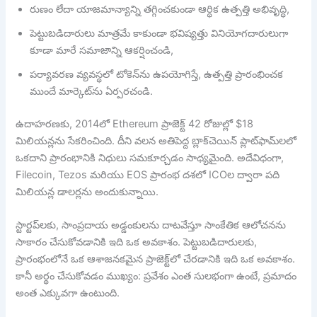
రుణం లేదా యాజమాన్యాన్ని తగ్గించకుండా ఆర్థిక ఉత్పత్తి అభివృద్ధి,
పెట్టుబడిదారులు మాత్రమే కాకుండా భవిష్యత్తు వినియోగదారులుగా
కూడా మారే సమాజాన్ని ఆకర్షించండి,
పర్యావరణ వ్యవస్థలో టోకెన్‌ను ఉపయోగిస్తే, ఉత్పత్తి ప్రారంభించక
ముందే మార్కెట్‌ను ఏర్పరచండి.
ఉదాహరణకు, 2014లో Ethereum ప్రాజెక్ట్ 42 రోజుల్లో $18
మిలియన్లను సేకరించింది. దీని వలన అతిపెద్ద బ్లాక్‌చెయిన్ ప్లాట్‌ఫామ్‌లలో
ఒకదాని ప్రారంభానికి నిధులు సమకూర్చడం సాధ్యమైంది. అదేవిధంగా,
Filecoin, Tezos మరియు EOS ప్రారంభ దశలో ICOల ద్వారా పది
మిలియన్ల డాలర్లను అందుకున్నాయి.
స్టార్టప్‌లకు, సాంప్రదాయ అడ్డంకులను దాటవేస్తూ సాంకేతిక ఆలోచనను
సాకారం చేసుకోవడానికి ఇది ఒక అవకాశం. పెట్టుబడిదారులకు,
ప్రారంభంలోనే ఒక ఆశాజనకమైన ప్రాజెక్ట్‌లో చేరడానికి ఇది ఒక అవకాశం.
కానీ అర్థం చేసుకోవడం ముఖ్యం: ప్రవేశం ఎంత సులభంగా ఉంటే, ప్రమాదం
అంత ఎక్కువగా ఉంటుంది.