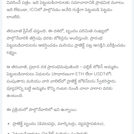
వివరించే పత్రం. ఇది పెట్టుబడిదారులకు సమాచారానికి ప్రాథమిక మూలం.
ఇది లేకుండా, ICOలో పాల్గొనడం అనేది గుడ్డిగా పెట్టుబడి పెట్టడం
లాంటిది.
తరువాత ప్రీసేల్ వస్తుంది. ఈ దశలో, బృందం పరిమిత సంఖ్యలో
పాల్గొనేవారికి తగ్గింపు ధరకు టోకెన్లను అందిస్తుంది. ప్రారంభ
పెట్టుబడిదారులను ఆకర్షించడం మరియు ప్రాజెక్ట్ పట్ల ఆసక్తిని పరీక్షించడం
లక్ష్యం.
ఆ తరువాత, ప్రధాన దశ ప్రారంభమవుతుంది – పబ్లిక్ టోకెన్ అమ్మకం.
పెట్టుబడిదారులు నిధులను (సాధారణంగా ETH లేదా USDTలో)
పంపుతారు మరియు వారి వాలెట్‌లో ప్రాజెక్ట్ టోకెన్‌లను స్వీకరిస్తారు.
వ్యూహాన్ని బట్టి అమ్మకం కొన్ని గంటల నుండి చాలా వారాల వరకు
ఉంటుంది.
ఈ ప్రక్రియలో పాల్గొనేవారిలో ఇవి ఉన్నాయి:
ప్రాజెక్ట్ బృందం (డెవలపర్లు, మార్కెటర్లు, వ్యవస్థాపకులు),
పెట్టుబడిదారులు (ప్రైవేట్ మరియు సంస్థాగత),