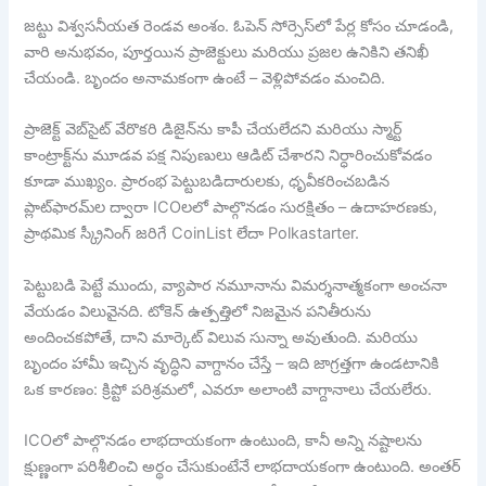
జట్టు విశ్వసనీయత రెండవ అంశం. ఓపెన్ సోర్సెస్‌లో పేర్ల కోసం చూడండి,
వారి అనుభవం, పూర్తయిన ప్రాజెక్టులు మరియు ప్రజల ఉనికిని తనిఖీ
చేయండి. బృందం అనామకంగా ఉంటే – వెళ్లిపోవడం మంచిది.
ప్రాజెక్ట్ వెబ్‌సైట్ వేరొకరి డిజైన్‌ను కాపీ చేయలేదని మరియు స్మార్ట్
కాంట్రాక్ట్‌ను మూడవ పక్ష నిపుణులు ఆడిట్ చేశారని నిర్ధారించుకోవడం
కూడా ముఖ్యం. ప్రారంభ పెట్టుబడిదారులకు, ధృవీకరించబడిన
ప్లాట్‌ఫారమ్‌ల ద్వారా ICOలలో పాల్గొనడం సురక్షితం – ఉదాహరణకు,
ప్రాథమిక స్క్రీనింగ్ జరిగే CoinList లేదా Polkastarter.
పెట్టుబడి పెట్టే ముందు, వ్యాపార నమూనాను విమర్శనాత్మకంగా అంచనా
వేయడం విలువైనది. టోకెన్ ఉత్పత్తిలో నిజమైన పనితీరును
అందించకపోతే, దాని మార్కెట్ విలువ సున్నా అవుతుంది. మరియు
బృందం హామీ ఇచ్చిన వృద్ధిని వాగ్దానం చేస్తే – ఇది జాగ్రత్తగా ఉండటానికి
ఒక కారణం: క్రిప్టో పరిశ్రమలో, ఎవరూ అలాంటి వాగ్దానాలు చేయలేరు.
ICOలో పాల్గొనడం లాభదాయకంగా ఉంటుంది, కానీ అన్ని నష్టాలను
క్షుణ్ణంగా పరిశీలించి అర్థం చేసుకుంటేనే లాభదాయకంగా ఉంటుంది. అంతర్