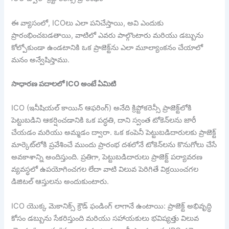
ఈ వ్యాసంలో, ICOలు ఎలా పనిచేస్తాయి, అవి ఎందుకు
ప్రారంభించబడతాయి, వాటిలో ఎవరు పాల్గొంటారు మరియు డబ్బును
కోల్పోకుండా ఉండటానికి ఒక ప్రాజెక్ట్‌ను ఎలా మూల్యాంకనం చేయాలో
మనం అన్వేషిస్తాము.
సాధారణ పదాలలో ICO అంటే ఏమిటి
ICO (ఇనీషియల్ కాయిన్ ఆఫరింగ్) అనేది క్రిప్టోకరెన్సీ ప్రాజెక్ట్‌లోకి
పెట్టుబడిని ఆకర్షించడానికి ఒక పద్ధతి, దాని స్వంత టోకెన్‌లను జారీ
చేయడం మరియు అమ్మడం ద్వారా. ఒక కంపెనీ పెట్టుబడిదారులకు ప్రాజెక్ట్
మార్కెట్‌లోకి ప్రవేశించే ముందు ప్రారంభ దశలోనే టోకెన్‌లను కొనుగోలు చేసే
అవకాశాన్ని అందిస్తుంది. ప్రతిగా, పెట్టుబడిదారులు ప్రాజెక్ట్ పర్యావరణ
వ్యవస్థలో ఉపయోగించగల లేదా వాటి విలువ పెరిగితే విక్రయించగల
డిజిటల్ ఆస్తులను అందుకుంటారు.
ICO యొక్క మెకానిక్స్ క్రౌడ్ ఫండింగ్ లాగానే ఉంటాయి: ప్రాజెక్ట్ అభివృద్ధి
కోసం డబ్బును సేకరిస్తుంది మరియు సహాయకులు భవిష్యత్తు విలువ