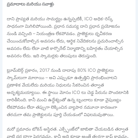
ప్రమాదాలు మరియు సవాళ్లు
దాని ప్రాప్యత మరియు సామర్థ్యం ఉన్నప్పటికీ, ICO అధిక-రిస్క్
సాధనంగా మిగిలిపోయింది. ప్రధాన సమస్య దాని ప్రధాన ప్రయోజనం
నుండి వచ్చింది – నియంత్రణ లేకపోవడం. ప్రాజెక్టులు ధృవీకరణ
చేయించుకోవాల్సిన అవసరం లేదు, ఆర్థిక నివేదికలను ప్రచురించాల్సిన
అవసరం లేదు లేదా వాటి కార్పొరేట్ నిర్మాణాన్ని బహిర్గతం చేయాల్సిన
అవసరం లేదు. ఇది స్కామర్లకు తలుపులు తెరుస్తుంది.
బ్లూమ్‌బెర్గ్ ప్రకారం, 2017 నుండి దాదాపు 80% ICO ప్రాజెక్టులు
స్కామ్‌లుగా మారాయి – అవి ఎప్పుడూ ఉత్పత్తిని ప్రారంభించాలని
ప్రణాళిక వేయలేదు మరియు నిధులను సేకరించిన తర్వాత
అదృశ్యమయ్యాయి. ఈ స్థాయి మోసం ICO లు చెడ్డ పేరును పొందటానికి
దారితీసింది. కానీ మంచి ఉద్దేశ్యంతో ఉన్న బృందాలు కూడా నైపుణ్యం
లేకపోవడం లేదా తప్పుగా లెక్కించిన వ్యాపార నమూనా కారణంగా
తరచుగా తమ ప్రాజెక్టులను పూర్తి చేయడంలో విఫలమవుతాయి.
మరో ప్రమాదం టోకెన్ అస్థిరత. ఎక్స్ఛేంజ్‌లో జాబితా చేయబడిన తర్వాత
వాటి ధర బాగా పెరగవచ్చు, కానీ అది కూడా అంతే త్వరగా క్రాష్ కావచ్చు.