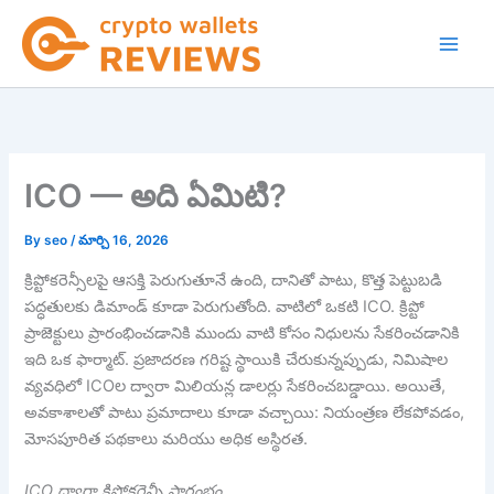
Skip
to
content
ICO — అది ఏమిటి?
By
seo
/
మార్చి 16, 2026
క్రిప్టోకరెన్సీలపై ఆసక్తి పెరుగుతూనే ఉంది, దానితో పాటు, కొత్త పెట్టుబడి
పద్ధతులకు డిమాండ్ కూడా పెరుగుతోంది. వాటిలో ఒకటి ICO. క్రిప్టో
ప్రాజెక్టులు ప్రారంభించడానికి ముందు వాటి కోసం నిధులను సేకరించడానికి
ఇది ఒక ఫార్మాట్. ప్రజాదరణ గరిష్ట స్థాయికి చేరుకున్నప్పుడు, నిమిషాల
వ్యవధిలో ICOల ద్వారా మిలియన్ల డాలర్లు సేకరించబడ్డాయి. అయితే,
అవకాశాలతో పాటు ప్రమాదాలు కూడా వచ్చాయి: నియంత్రణ లేకపోవడం,
మోసపూరిత పథకాలు మరియు అధిక అస్థిరత.
ICO ద్వారా క్రిప్టోకరెన్సీ ప్రారంభం