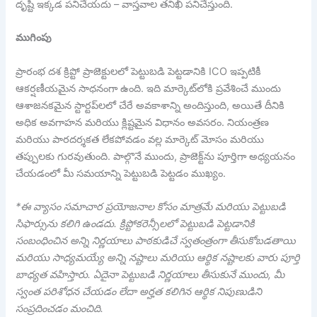
దృష్టి ఇక్కడ పనిచేయదు – వాస్తవాల తనిఖీ పనిచేస్తుంది.
ముగింపు
ప్రారంభ దశ క్రిప్టో ప్రాజెక్టులలో పెట్టుబడి పెట్టడానికి ICO ఇప్పటికీ
ఆకర్షణీయమైన సాధనంగా ఉంది. ఇది మార్కెట్‌లోకి ప్రవేశించే ముందు
ఆశాజనకమైన స్టార్టప్‌లలో చేరే అవకాశాన్ని అందిస్తుంది, అయితే దీనికి
అధిక అవగాహన మరియు క్లిష్టమైన విధానం అవసరం. నియంత్రణ
మరియు పారదర్శకత లేకపోవడం వల్ల మార్కెట్ మోసం మరియు
తప్పులకు గురవుతుంది. పాల్గొనే ముందు, ప్రాజెక్ట్‌ను పూర్తిగా అధ్యయనం
చేయడంలో మీ సమయాన్ని పెట్టుబడి పెట్టడం ముఖ్యం.
*ఈ వ్యాసం సమాచార ప్రయోజనాల కోసం మాత్రమే మరియు పెట్టుబడి
సిఫార్సును కలిగి ఉండదు. క్రిప్టోకరెన్సీలలో పెట్టుబడి పెట్టడానికి
సంబంధించిన అన్ని నిర్ణయాలు పాఠకుడిచే స్వతంత్రంగా తీసుకోబడతాయి
మరియు సాధ్యమయ్యే అన్ని నష్టాలు మరియు ఆర్థిక నష్టాలకు వారు పూర్తి
బాధ్యత వహిస్తారు. ఏదైనా పెట్టుబడి నిర్ణయాలు తీసుకునే ముందు, మీ
స్వంత పరిశోధన చేయడం లేదా అర్హత కలిగిన ఆర్థిక నిపుణుడిని
సంప్రదించడం మంచిది.