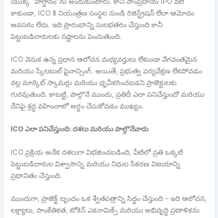
యొక్క “వాగ్దానం”ను అందుకుంటారు. కానీ సాంప్రదాయ IPO వలె
కాకుండా, ICO కి నియంత్రణ సంస్థల నుండి రిజిస్ట్రేషన్ లేదా ఆమోదం
అవసరం లేదు. ఇది ప్రారంభాన్ని సులభతరం చేస్తుంది కానీ
పెట్టుబడిదారులకు నష్టాలను పెంచుతుంది.
ICO వెనుక ఉన్న ప్రధాన ఆలోచన మధ్యవర్తులు లేకుండా వేగవంతమైన
మరియు స్కేలబుల్ ఫైనాన్సింగ్. అయితే, ప్రభుత్వ పర్యవేక్షణ లేకపోవడం
వల్ల మార్కెట్ స్కామర్లు మరియు ధృవీకరించబడని ప్రాజెక్టులకు
గురవుతుంది. కాబట్టి, పాల్గొనే ముందు, ప్రతిదీ ఎలా పనిచేస్తుందో మరియు
దేనిపై శ్రద్ధ వహించాలో అర్థం చేసుకోవడం ముఖ్యం.
ICO ఎలా పనిచేస్తుంది: దశలు మరియు పాల్గొనేవారు
ICO ప్రక్రియ అనేక దశలుగా విభజించబడింది, వీటిలో ప్రతి ఒక్కటి
పెట్టుబడిదారుల విశ్వాసాన్ని మరియు నిధుల సేకరణ విజయాన్ని
ప్రభావితం చేస్తుంది.
ముందుగా, ప్రాజెక్ట్ బృందం ఒక శ్వేతపత్రాన్ని సిద్ధం చేస్తుంది – ఇది ఆలోచన,
లక్ష్యాలు, సాంకేతికత, టోకెన్ ఎకనామిక్స్ మరియు అభివృద్ధి ప్రణాళికను