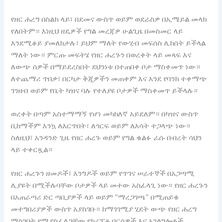
የዘር ሐረግ በስልክ ላይ፣ በደመና ውስጥ ወይም ወደራስዎ በኢሜይል መላክ
የለበትም። እነዚህ ዘዴዎች የግል መረጃዎ ሁልጊዜ በመስመር ላይ
እንደሚቆይ ያመለክታሉ፣ ይህም ማለት የውሂብ መፍሰስ ሊከሰት ይችላል
ማለት ነው። ምርጡ መፍትሄ የዘር ሐረጉን በወረቀት ላይ መጻፍ እና
ለውጭ ሰዎች በማይደረስበት ደህንነቱ በተጠበቀ ቦታ ማስቀመጥ ነው።
ለተጨማሪ ጥበቃ፣ በርካታ ቅጂዎችን መጠቀም እና እንደ የባንክ ተቀማጭ
ገንዘብ ወይም የቤት ካዝና ባሉ የተለያዩ ቦታዎች ማስቀመጥ ይችላሉ።
ወረቀት በጣም አስተማማኝ የሆነ መካከለኛ አይደለም። በካዝና ውስጥ
ቢከማችም እንኳ ለእርጥበት፣ ለጎርፍ ወይም ለእሳት ተጋላጭ ነው።
ስለዚህ፣ አንዳንድ ጊዜ የዘር ሐረጉ ወይም የግል ቁልፉ ራሱ በብረት ሳህን
ላይ ተቀርጿል።
የዘር ሐረጉን ዘመዶች፣ እንግዶች ወይም የጥገና ሠራተኞች በአጋጣሚ
ሊያዩት በሚችሉባቸው ቦታዎች ላይ መተው አስፈላጊ ነው። የዘር ሐረጉን
በአጠራጣሪ ድር ጣቢያዎች ላይ ወይም “ማረጋገጫ” በሚጠይቁ
መተግበሪያዎች ውስጥ አያስገቡ። ከማገገሚያ ሂደት ውጭ የዘር ሐረግ
ማስገባት የሚያስፈልጋቸው የክሪፕቶ ቦርሳዎች እና አገልግሎቶች