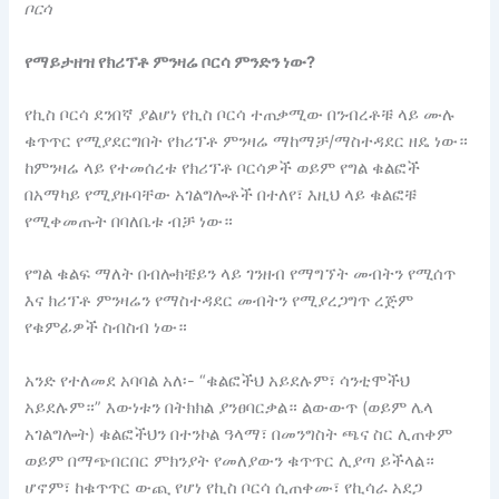
ቦርሳ
የማይታዘዝ የክሪፕቶ ምንዛሬ ቦርሳ ምንድን ነው?
የኪስ ቦርሳ ደንበኛ ያልሆነ የኪስ ቦርሳ ተጠቃሚው በንብረቶቹ ላይ ሙሉ
ቁጥጥር የሚያደርግበት የክሪፕቶ ምንዛሬ ማከማቻ/ማስተዳደር ዘዴ ነው።
ከምንዛሬ ላይ የተመሰረቱ የክሪፕቶ ቦርሳዎች ወይም የግል ቁልፎች
በአማካይ የሚያዙባቸው አገልግሎቶች በተለየ፣ እዚህ ላይ ቁልፎቹ
የሚቀመጡት በባለቤቱ ብቻ ነው።
የግል ቁልፍ ማለት በብሎክቼይን ላይ ገንዘብ የማግኘት መብትን የሚሰጥ
እና ክሪፕቶ ምንዛሬን የማስተዳደር መብትን የሚያረጋግጥ ረጅም
የቁምፊዎች ስብስብ ነው።
አንድ የተለመደ አባባል አለ፡- “ቁልፎችህ አይደሉም፣ ሳንቲሞችህ
አይደሉም።” እውነቱን በትክክል ያንፀባርቃል። ልውውጥ (ወይም ሌላ
አገልግሎት) ቁልፎችህን በተንኮል ዓላማ፣ በመንግስት ጫና ስር ሊጠቀም
ወይም በማጭበርበር ምክንያት የመለያውን ቁጥጥር ሊያጣ ይችላል።
ሆኖም፣ ከቁጥጥር ውጪ የሆነ የኪስ ቦርሳ ሲጠቀሙ፣ የኪሳራ አደጋ