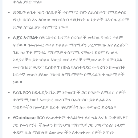
ቀላል ያደርገዋል።
ድንቢጥ
ለቢትኮይን ባለቤቶች ተስማሚ የሆነ ለዴስክቶፕ የማይታሰር
የኪስ ቦርሳ እና ለበለጠ ውስብስብ የደህንነት ሁኔታዎች ባለብዙ ፊርማ
ድጋፍ ለሚፈልጉ ተስማሚ ነው።
ሌጀር እና ቮልት
በሃርድዌር ክሪፕቶ ቦርሳዎች መካከል ግንባር ቀደም
ናቸው። ከመስመር ውጭ የቁልፍ ማከማቻን ያረጋግጣሉ እና ለረጅም
ጊዜ ክሪፕቶ ምንዛሬ ማከማቻ ተስማሚ ናቸው፣ ይህም የጠለፋ
አደጋዎችን ይቀንሳል። እነዚህ መሳሪያዎች የሚመረጡት በሞባይል
መተግበሪያ ወይም ዴስክቶፕ በኩል የአስተዳደር መዳረሻን በመጠበቅ
ከፍተኛ መጠን ያለው ገንዘብ ለማከማቸት በሚፈልጉ ተጠቃሚዎች
ነው።
የራቢ ቦርሳ
ከዴፋይ/ኢቪኤም ኔትወርኮች ጋር በንቃት ለሚሰሩ ሰዎች
ተስማሚ ነው፤ አውታረ መረቦችን በራስ-ሰር ይቀይራል እና
ግብይቶችን ከመላክዎ በፊት ክፍያዎችን ለመቆጣጠር ይረዳል።
የCoinbase ቦርሳ
የአጠቃቀም ቀላልነትን ይሰጣል እና ከ DeFi/NFT
ጋር የመገናኘት ችሎታን ከማይያዝ ማከማቻ ጋር ያጣምራል፣ ይህም
ቀደም ሲል ማዕከላዊ ልውውጦችን ለተጠቀሙ ሰዎች እንኳን