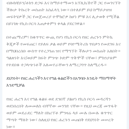
ብሎክቼይን/ቶከን ድጋፍ እና ከማይተማመን አፕሊኬሽኖች ጋር የመገናኘት
ችሎታ ትኩረት መስጠት አስፈላጊ ነው። በተለይም ይህ ከማይታዘዝ
መፍትሄዎች ጋር የመጀመሪያ ተሞክሮዎ ከሆነ ምቹ እና ሊታወቅ የሚችል
በይነገጽ የኪስ ቦርሳ አጠቃቀምን ቀላል ያደርገዋል።
በተጨማሪም፣ ከቁጥጥር ውጪ የሆነ የኪስ ቦርሳ የዘር ሐረጉን ምትኬ
ቅጂዎች የመፍጠር፣ የይለፍ ቃል ወይም የባዮሜትሪክ ጥበቃን የመደገፍ እና
በማህበረሰቡ ውስጥ የተረጋገጠ ዝና የማግኘት ችሎታን መስጠት አለበት።
ግልጽነት እና/ወይም ክፍት ምንጭ ኮድም ጥቅሞች ናቸው፣ ምክንያቱም
የተደበቁ ተጋላጭነቶች አለመኖራቸውን ለማረጋገጥ ስለሚረዱ።
ደህንነት፡ የዘር ሐረጎችን እና የግል ቁልፎችን በአግባቡ እንዴት ማከማቸት
እንደሚቻል
የዘር ሐረግ እና የግል ቁልፍ ወደ ደንበኛ ያልሆነ የኪስ ቦርሳ መዳረሻን
ወደነበረበት ለመመለስ ብቸኛው መንገድ ናቸው። የዚህ መረጃ መጥፋት
ወይም መደራደር ማለት በክሪፕቶ ምንዛሬ ላይ ሙሉ በሙሉ ቁጥጥር
ማጣት ማለት ነው፣ ስለዚህ የዘር ሐረጉን መጠበቅ የደህንነት መሠረት
ነው።