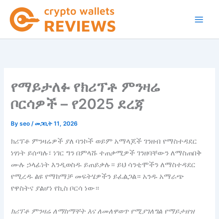
Skip
to
content
የማይታለፉ የክሪፕቶ ምንዛሬ
ቦርሳዎች – የ2025 ደረጃ
By
seo
/
መጋቢት 11, 2026
ክሪፕቶ ምንዛሬዎች ያለ ባንኮች ወይም አማላጆች ገንዘብ የማስተዳደር
ነፃነት ይሰጣሉ፣ ነገር ግን በምላሹ ተጠቃሚዎች ገንዘባቸውን ለማስጠበቅ
ሙሉ ​​ኃላፊነት እንዲወስዱ ይጠይቃሉ። ይህ ሳንቲሞችን ለማስተዳደር
የሚረዱ ልዩ የማከማቻ መፍትሄዎችን ይፈልጋል። አንዱ አማራጭ
የዋስትና ያልሆነ የኪስ ቦርሳ ነው።
ክሪፕቶ ምንዛሬ ለማከማቸት እና ለመለዋወጥ የሚያገለግል የማይታዘዝ