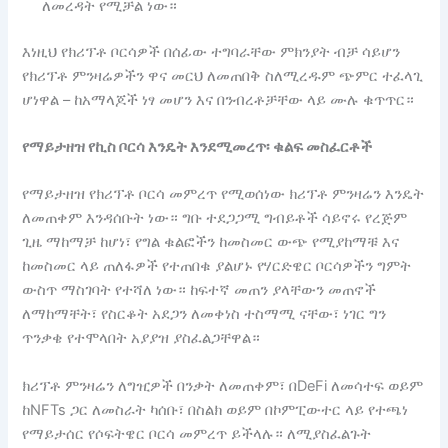
ለመረዳት የሚቻል ነው።
እነዚህ የክሪፕቶ ቦርሳዎች በሰፊው ተግባራቸው ምክንያት ብቻ ሳይሆን
የክሪፕቶ ምንዛሬዎችን ዋና መርህ ለመጠበቅ ስለሚረዱም ጭምር ተፈላጊ
ሆነዋል – ከአማላጆች ነፃ መሆን እና በንብረቶቻቸው ላይ ሙሉ ቁጥጥር።
የማይታዘዝ የኪስ ቦርሳ እንዴት እንደሚመረጥ፡ ቁልፍ መስፈርቶች
የማይታዘዝ የክሪፕቶ ቦርሳ መምረጥ የሚወሰነው ክሪፕቶ ምንዛሬን እንዴት
ለመጠቀም እንዳሰቡት ነው። ግቡ ተደጋጋሚ ግብይቶች ሳይኖሩ የረጅም
ጊዜ ማከማቻ ከሆነ፣ የግል ቁልፎችን ከመስመር ውጭ የሚያከማቹ እና
ከመስመር ላይ ጠለፋዎች የተጠበቁ ያልሆኑ የሃርድዌር ቦርሳዎችን ግምት
ውስጥ ማስገባት የተሻለ ነው። ከፍተኛ መጠን ያላቸውን መጠኖች
ለማከማቸት፣ የስርቆት አደጋን ለመቀነስ ተስማሚ ናቸው፣ ነገር ግን
ጥንቃቄ የተሞላበት አያያዝ ያስፈልጋቸዋል።
ክሪፕቶ ምንዛሬን ለግዢዎች በንቃት ለመጠቀም፣ በDeFi ለመሳተፍ ወይም
ከNFTs ጋር ለመስራት ካሰቡ፣ በስልክ ወይም በኮምፒውተር ላይ የተጫነ
የማይታሰር የሶፍትዌር ቦርሳ መምረጥ ይችላሉ። ለሚያስፈልጉት