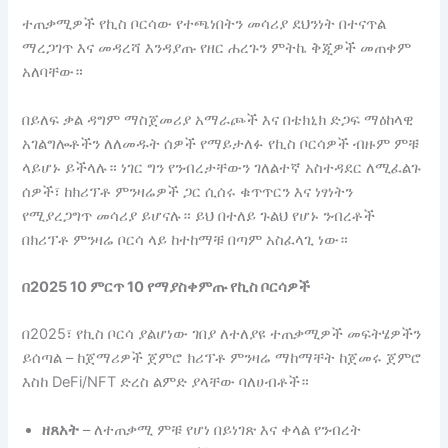
ተጠቃሚዎች የኪስ ቦርሳው የተጫነበትን መሳሪያ ደህንነት በተናጥል
ማረጋገጥ እና መዳረሻ እንዳያጡ የዘር ሐረጉን ምትኬ ቅጂዎች መጠቀም
አለባቸው።
በይለፍ ቃል ዳግም ማስጀመሪያ አማራጮች እና በቴክኒክ ድጋፍ ማዕከላዊ
አገልግሎቶችን ለለመዱት ሰዎች የማይታለፉ የኪስ ቦርሳዎች ብዙም ምቹ
ላይሆኑ ይችላሉ። ነገር ግን የንብረታቸውን ገለልተኛ አስተዳደር ለሚፈልጉ
ሰዎች፣ ከክሪፕቶ ምንዛሬዎች ጋር ሲሰሩ ቁጥጥርን እና ነፃነትን
የሚያረጋግጥ መሳሪያ ይሆናሉ። ይህ በተለይ ጉልህ የሆኑ ንብረቶች
በክሪፕቶ ምንዛሬ ቦርሳ ላይ ከተከማቹ በጣም አስፈላጊ ነው።
በ2025 10 ምርጥ 10 የማያስቀምጡ የኪስ ቦርሳዎች
በ2025፣ የኪስ ቦርሳ ያልሆነው ገበያ ለተለያዩ ተጠቃሚዎች መፍትሄዎችን
ይሰጣል – ከጀማሪዎች ጀምሮ ክሪፕቶ ምንዛሬ ማከማቸት ከጀመሩ ጀምሮ
እስከ DeFi/NFT ድረስ ልምድ ያላቸው ባለሀብቶች።
ዘጸአት
– ለተጠቃሚ ምቹ የሆነ በይነገጽ እና ቀላል የንብረት