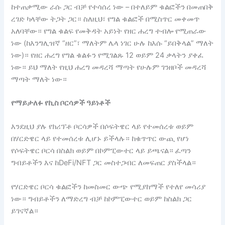
ከተጠቃሚው ራሱ ጋር ብቻ የተሳሰረ ነው – በተለይም ቁልፎችን በመጠበቅ
ረገድ ካላቸው ትጋት ጋር። ስለዚህ፣ የግል ቁልፎች በሚስጥር መቀመጥ
አለባቸው። የግል ቁልፍ የመቅዳት አይነት የዘር ሐረግ ተብሎ የሚጠራው
ነው (ከእንግሊዝኛ “ዘር”፣ ማለትም ሌላ ነገር ሁሉ ከእሱ “ይበቅላል” ማለት
ነው)። የዘር ሐረግ የግል ቁልፉን የሚገልጹ 12 ወይም 24 ቃላትን ያቀፈ
ነው። ይህ ማለት የዚህ ሐረግ መዳረሻ ማጣት የሁሉም ገንዘቦች መዳረሻ
ማጣት ማለት ነው።
የማይታለፉ የኪስ ቦርሳዎች ዓይነቶች
እንደዚህ ያሉ የክሪፕቶ ቦርሳዎች በሶፍትዌር ላይ የተመሰረቱ ወይም
በሃርድዌር ላይ የተመሰረቱ ሊሆኑ ይችላሉ። ከቁጥጥር ውጪ የሆነ
የሶፍትዌር ቦርሳ በስልክ ወይም በኮምፒውተር ላይ ይጫናል። ፈጣን
ግብይቶችን እና ከDeFi/NFT ጋር መስተጋብር ለመፍጠር ያስችላል።
የሃርድዌር ቦርሳ ቁልፎችን ከመስመር ውጭ የሚያከማች የተለየ መሳሪያ
ነው። ግብይቶችን ለማድረግ ብቻ ከኮምፒውተር ወይም ከስልክ ጋር
ይገናኛል።