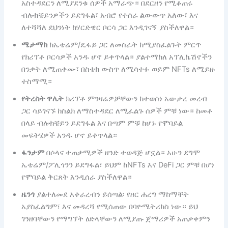
አስተዳደርን ለሚያደንቁ ሰዎች አማራጭ። በደርዘን የሚቆጠሩ
ብሎክቼይንዎችን ይደግፋል፣ አብሮ የተሰራ ልውውጥ አለው፣ እና
ለተሻሻለ ደህንነት ከሃርድዌር ቦርሳ ጋር እንዲገናኝ ያስችለዋል።
ሜታማክ
ከኤቴሬም/ዴፋይ ጋር ለመስራት ከሚያስፈልጉት ምርጥ
የክሪፕቶ ቦርሳዎች አንዱ ሆኖ ይቀጥላል። ያልተማከለ አፕሊኬሽኖችን
በንቃት ለሚጠቀሙ፣ በስቴክ ውስጥ ለሚሳተፉ ወይም NFTs ለሚይዙ
ተስማሚ።
የትረስት ዋሌት
ክሪፕቶ ምንዛሬዎቻቸውን ከተወሰነ አውታረ መረብ
ጋር ሳይገናኙ ከስልክ ለማስተዳደር ለሚፈልጉ ሰዎች ምቹ ነው። ከመቶ
በላይ ብሎክቼይን ይደግፋል እና በጣም ምቹ ከሆኑ የሞባይል
መፍትሄዎች አንዱ ሆኖ ይቀጥላል።
ፋንታም
በሶላና ተጠቃሚዎች ዘንድ ተወዳጅ ሆኗል። አሁን ደግሞ
ኤቴሬም/ፖሊጎንን ይደግፋል፣ ይህም ከNFTs እና DeFi ጋር ምቹ በሆነ
የሞባይል ቅርጸት እንዲሰራ ያስችለዋል።
ዜንጎ
ያልተለመደ አቀራረብን ይሰጣል፡ የዘር ሐረግ ማከማቸት
አያስፈልግም፣ እና መዳረሻ የሚሰጠው በባዮሜትሪክስ ነው። ይህ
ገንዘባቸውን የማግኘት ዕድላቸውን ለሚያጡ ጀማሪዎች አጠቃቀምን