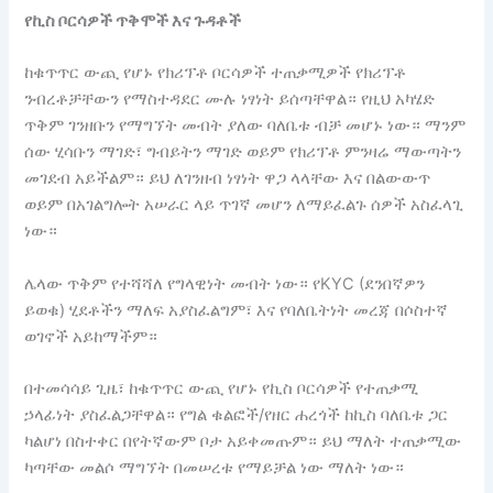
የኪስ ቦርሳዎች ጥቅሞች እና ጉዳቶች
ከቁጥጥር ውጪ የሆኑ የክሪፕቶ ቦርሳዎች ተጠቃሚዎች የክሪፕቶ
ንብረቶቻቸውን የማስተዳደር ሙሉ ነፃነት ይሰጣቸዋል። የዚህ አካሄድ
ጥቅም ገንዘቡን የማግኘት መብት ያለው ባለቤቱ ብቻ መሆኑ ነው። ማንም
ሰው ሂሳቡን ማገድ፣ ግብይትን ማገድ ወይም የክሪፕቶ ምንዛሬ ማውጣትን
መገደብ አይችልም። ይህ ለገንዘብ ነፃነት ዋጋ ላላቸው እና በልውውጥ
ወይም በአገልግሎት አሠራር ላይ ጥገኛ መሆን ለማይፈልጉ ሰዎች አስፈላጊ
ነው።
ሌላው ጥቅም የተሻሻለ የግላዊነት መብት ነው። የKYC (ደንበኛዎን
ይወቁ) ሂደቶችን ማለፍ አያስፈልግም፣ እና የባለቤትነት መረጃ በሶስተኛ
ወገኖች አይከማችም።
በተመሳሳይ ጊዜ፣ ከቁጥጥር ውጪ የሆኑ የኪስ ቦርሳዎች የተጠቃሚ
ኃላፊነት ያስፈልጋቸዋል። የግል ቁልፎች/የዘር ሐረጎች ከኪስ ባለቤቱ ጋር
ካልሆነ በስተቀር በየትኛውም ቦታ አይቀመጡም። ይህ ማለት ተጠቃሚው
ካጣቸው መልሶ ማግኘት በመሠረቱ የማይቻል ነው ማለት ነው።