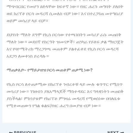
ማጭበርበር የመሆን ዕድላቸው ከፍተኛ ነው። የዘር ሐረጉ መግባት ያለበት
ወደ ክሪፕቶ ቦርሳ መዳረሻ ሲመለስ ብቻ ነው፣ እና በተረጋገጠ መተግበሪያ
ወይም መሳሪያ ላይ ብቻ።
ደህንነት ማለት ደግሞ የኪስ ቦርሳው የተጫነበትን መሳሪያ ራሱ መጠበቅ
ማለት ነው። መደበኛ የስርዓት ዝመናዎች፣ ጠንካራ የይለፍ ቃል ማዘጋጀት
እና የባዮሜትሪክ ማረጋገጫ መጠቀም ያልተፈቀደ የኪስ ቦርሳ መዳረሻ
አደጋን ለመቀነስ ይረዳሉ።
ማጠቃለያ፡- የማይታዘዝ ቦርሳ መጠቀም ጠቃሚ ነው?
የኪስ ቦርሳ ለተጠቃሚው በክሪፕቶ ንብረቶቹ ላይ ሙሉ ቁጥጥር የሚሰጥ
መሳሪያ ነው። ገንዘብን ያለአማላጆች ማስተዳደር እና ግላዊነትን መጠበቅ
ያስችላል፣ ምክንያቱም የክሪፕቶ ምንዛሬ መዳረሻ የሚወሰነው በባለቤቱ
የሚቀመጠውን የግል ቁልፍ/የዘር ሐረግ በመያዝ ብቻ ነው።
PREVIOUS
NEXT