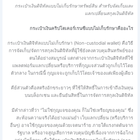
กระเป๋าเงินดิจิทัลแบบไม่เก็บรักษาทรัพย์สิน สำหรับจัดเก็บและ
แลกเปลี่ยนสกุลเงินดิจิทัล
กระเป๋าเงินคริปโตเคอร์เรนซีแบบไม่เก็บรักษาคืออะไร
กระเป๋าเงินดิจิทัลแบบไม่เก็บรักษา (Non-custodial wallet) คือวิธี
การจัดเก็บ/จัดการสกุลเงินดิจิทัลที่ผู้ใช้ยังคงควบคุมสินทรัพย์ของ
ตนได้อย่างสมบูรณ์ แตกต่างจากกระเป๋าเงินดิจิทัลที่ใช้
แพลตฟอร์มแลกเปลี่ยนหรือบริการที่กุญแจส่วนตัวถูกเก็บไว้โดย
ตัวกลาง ในกรณีนี้ กุญแจจะถูกเก็บไว้โดยเจ้าของแต่เพียงผู้เดียว
คีย์ส่วนตัวคือสตริงอักขระยาวๆ ที่ใช้ให้สิทธิ์ในการเข้าถึงเงินทุน
บนบล็อกเชน และยืนยันสิทธิ์ในการจัดการสกุลเงินดิจิทัล
มีคำกล่าวที่ว่า “ไม่ใช่กุญแจของคุณ ก็ไม่ใช่เหรียญของคุณ” ซึ่ง
สะท้อนความจริงได้อย่างแม่นยำ เว็บแลกเปลี่ยน (หรือบริการ
อื่นๆ) อาจใช้กุญแจของคุณด้วยเจตนาร้าย ภายใต้แรงกดดันจาก
รัฐบาล หรืออาจสูญเสียการควบคุมบัญชีเนื่องจากการฉ้อโกง