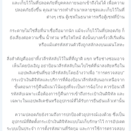
และเก็บไว้ในที่ปลอดภัยที่บุคคลภายนอกเข้าถึงไม่ได้ เพื่อความ
ปลอดภัยยิ่งขึ้น คุณสามารถทำสำเนาหลายชุดและเก็บไว้ในที่
ต่างๆ เช่น ตู้เซฟในธนาคารหรือตู้เซฟที่บ้าน
กระดาษไม่ใช่สื่อที่น่าเชื่อถือมากนัก แม้จะเก็บไว้ในที่ปลอดภัย ก็
ยังเสี่ยงต่อความชื้น น้ำท่วม หรือไฟไหม้ ดังนั้นบางครั้งวลีเริ่มต้น
หรือแม้แต่รหัสส่วนตัวจึงถูกสลักลงบนแผ่นโลหะ
สิ่งสำคัญคืออย่าทิ้งวลีรหัสลับไว้ในที่ที่ญาติ แขก หรือช่างซ่อมอาจ
เห็นโดยบังเอิญ อย่าป้อนวลีรหัสลับในเว็บไซต์ที่น่าสงสัยหรือใน
แอปพลิเคชันที่ขอวลีรหัสลับโดยอ้างว่าเพื่อ “การตรวจสอบ”
กระเป๋าเงินดิจิทัลและบริการที่ต้องป้อนวลีรหัสลับนอกเหนือจาก
ขั้นตอนการกู้คืนมีแนวโน้มสูงที่จะเป็นการฉ้อโกง ควรป้อนวลี
รหัสลับเฉพาะเมื่อต้องการกู้คืนการเข้าถึงกระเป๋าเงินดิจิทัล และ
เฉพาะในแอปพลิเคชันหรืออุปกรณ์ที่ได้รับการยืนยันแล้วเท่านั้น
ความปลอดภัยยังรวมถึงการปกป้องตัวอุปกรณ์เองด้วย ซึ่งเป็น
อุปกรณ์ที่ติดตั้งกระเป๋าเงินดิจิทัลแบบไม่เก็บรักษาไว้ การอัปเดต
ระบบเป็นประจำ การตั้งรหัสผ่านที่รัดกุม และการใช้การตรวจสอบ