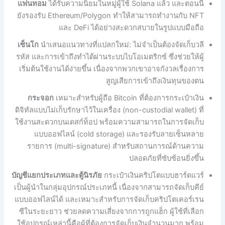
แฟนทอม
ได้รับความนิยมในหมู่ผู้ใช้ Solana แล้ว และตอนนี้
ยังรองรับ Ethereum/Polygon ทำให้สามารถทำงานกับ NFT
และ DeFi ได้อย่างสะดวกสบายในรูปแบบมือถือ
เซ็นโก
นำเสนอแนวทางที่แปลกใหม่: ไม่จำเป็นต้องจัดเก็บวลี
รหัส และการเข้าถึงทำได้ผ่านระบบไบโอเมตริกซ์ ซึ่งช่วยให้ผู้
เริ่มต้นใช้งานได้ง่ายขึ้น เนื่องจากพวกเขาอาจกังวลเรื่องการ
สูญเสียการเข้าถึงเงินทุนของตน
กระจอก
เหมาะสำหรับผู้ถือ Bitcoin ที่ต้องการกระเป๋าเงิน
ดิจิทัลแบบไม่เก็บรักษาไว้ในเครื่อง (non-custodial wallet) ที่
ใช้งานสะดวกบนเดสก์ท็อป พร้อมความสามารถในการจัดเก็บ
แบบออฟไลน์ (cold storage) และรองรับลายเซ็นหลาย
รายการ (multi-signature) สำหรับสถานการณ์ด้านความ
ปลอดภัยที่ซับซ้อนยิ่งขึ้น
บัญชีแยกประเภทและตู้นิรภัย
กระเป๋าเงินคริปโตแบบฮาร์ดแวร์
เป็นผู้นำในกลุ่มอุปกรณ์ประเภทนี้ เนื่องจากสามารถจัดเก็บคีย์
แบบออฟไลน์ได้ และเหมาะสำหรับการจัดเก็บคริปโตเคอร์เรน
ซีในระยะยาว ช่วยลดความเสี่ยงจากการถูกแฮ็ก ผู้ใช้ที่เลือก
ใช้อุปกรณ์เหล่านี้คือผู้ที่ต้องการจัดเก็บเงินจำนวนมาก พร้อม