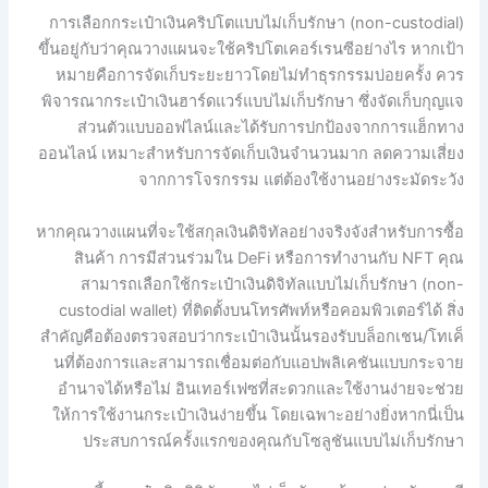
การเลือกกระเป๋าเงินคริปโตแบบไม่เก็บรักษา (non-custodial)
ขึ้นอยู่กับว่าคุณวางแผนจะใช้คริปโตเคอร์เรนซีอย่างไร หากเป้า
หมายคือการจัดเก็บระยะยาวโดยไม่ทำธุรกรรมบ่อยครั้ง ควร
พิจารณากระเป๋าเงินฮาร์ดแวร์แบบไม่เก็บรักษา ซึ่งจัดเก็บกุญแจ
ส่วนตัวแบบออฟไลน์และได้รับการปกป้องจากการแฮ็กทาง
ออนไลน์ เหมาะสำหรับการจัดเก็บเงินจำนวนมาก ลดความเสี่ยง
จากการโจรกรรม แต่ต้องใช้งานอย่างระมัดระวัง
หากคุณวางแผนที่จะใช้สกุลเงินดิจิทัลอย่างจริงจังสำหรับการซื้อ
สินค้า การมีส่วนร่วมใน DeFi หรือการทำงานกับ NFT คุณ
สามารถเลือกใช้กระเป๋าเงินดิจิทัลแบบไม่เก็บรักษา (non-
custodial wallet) ที่ติดตั้งบนโทรศัพท์หรือคอมพิวเตอร์ได้ สิ่ง
สำคัญคือต้องตรวจสอบว่ากระเป๋าเงินนั้นรองรับบล็อกเชน/โทเค็
นที่ต้องการและสามารถเชื่อมต่อกับแอปพลิเคชันแบบกระจาย
อำนาจได้หรือไม่ อินเทอร์เฟซที่สะดวกและใช้งานง่ายจะช่วย
ให้การใช้งานกระเป๋าเงินง่ายขึ้น โดยเฉพาะอย่างยิ่งหากนี่เป็น
ประสบการณ์ครั้งแรกของคุณกับโซลูชันแบบไม่เก็บรักษา