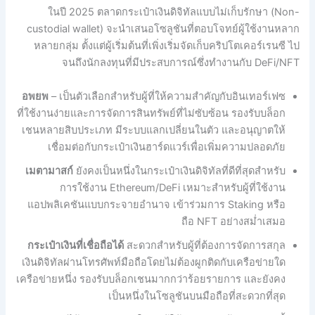
ในปี 2025 ตลาดกระเป๋าเงินดิจิทัลแบบไม่เก็บรักษา (Non-
custodial wallet) จะนำเสนอโซลูชันที่ตอบโจทย์ผู้ใช้งานหลาก
หลายกลุ่ม ตั้งแต่ผู้เริ่มต้นที่เพิ่งเริ่มจัดเก็บคริปโตเคอร์เรนซี ไป
จนถึงนักลงทุนที่มีประสบการณ์ซึ่งทำงานกับ DeFi/NFT
อพยพ
– เป็นตัวเลือกสำหรับผู้ที่ให้ความสำคัญกับอินเทอร์เฟซ
ที่ใช้งานง่ายและการจัดการสินทรัพย์ที่ไม่ซับซ้อน รองรับบล็อก
เชนหลายสิบประเภท มีระบบแลกเปลี่ยนในตัว และอนุญาตให้
เชื่อมต่อกับกระเป๋าเงินฮาร์ดแวร์เพื่อเพิ่มความปลอดภัย
เมตามาสก์
ยังคงเป็นหนึ่งในกระเป๋าเงินดิจิทัลที่ดีที่สุดสำหรับ
การใช้งาน Ethereum/DeFi เหมาะสำหรับผู้ที่ใช้งาน
แอปพลิเคชันแบบกระจายอำนาจ เข้าร่วมการ Staking หรือ
ถือ NFT อย่างสม่ำเสมอ
กระเป๋าเงินที่เชื่อถือได้
สะดวกสำหรับผู้ที่ต้องการจัดการสกุล
เงินดิจิทัลผ่านโทรศัพท์มือถือโดยไม่ต้องผูกติดกับเครือข่ายใด
เครือข่ายหนึ่ง รองรับบล็อกเชนมากกว่าร้อยรายการ และยังคง
เป็นหนึ่งในโซลูชันบนมือถือที่สะดวกที่สุด