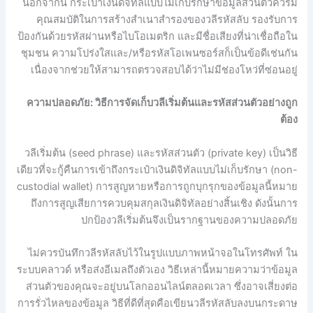
นอกจากนี้ กระเป๋าเงินดิจิทัลแบบไม่เก็บรักษาข้อมูลส่วนตัวควรมี
คุณสมบัติในการสร้างสำเนาสำรองของวลีรหัสลับ รองรับการ
ป้องกันด้วยรหัสผ่านหรือไบโอเมตริก และมีชื่อเสียงที่น่าเชื่อถือใน
ชุมชน ความโปร่งใสและ/หรือรหัสโอเพนซอร์สก็เป็นข้อดีเช่นกัน
เนื่องจากช่วยให้สามารถตรวจสอบได้ว่าไม่มีช่องโหว่ที่ซ่อนอยู่
ความปลอดภัย: วิธีการจัดเก็บวลีเริ่มต้นและรหัสส่วนตัวอย่างถูก
ต้อง
วลีเริ่มต้น (seed phrase) และรหัสส่วนตัว (private key) เป็นวิธี
เดียวที่จะกู้คืนการเข้าถึงกระเป๋าเงินดิจิทัลแบบไม่เก็บรักษา (non-
custodial wallet) การสูญหายหรือการถูกบุกรุกของข้อมูลนี้หมาย
ถึงการสูญเสียการควบคุมสกุลเงินดิจิทัลอย่างสิ้นเชิง ดังนั้นการ
ปกป้องวลีเริ่มต้นจึงเป็นรากฐานของความปลอดภัย
ไม่ควรบันทึกวลีรหัสลับไว้ในรูปแบบภาพหน้าจอในโทรศัพท์ ใน
ระบบคลาวด์ หรือส่งอีเมลถึงตัวเอง วิธีเหล่านี้หมายความว่าข้อมูล
ส่วนตัวของคุณจะอยู่บนโลกออนไลน์ตลอดเวลา ซึ่งอาจเสี่ยงต่อ
การรั่วไหลของข้อมูล วิธีที่ดีที่สุดคือเขียนวลีรหัสลับลงบนกระดาษ