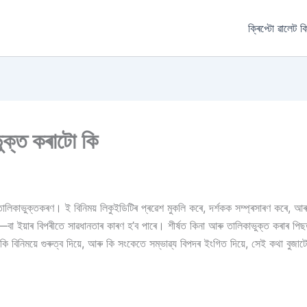
ক্ৰিপ্টো ৱালেট ক
াভুক্ত কৰাটো কি
ৈছে তালিকাভুক্তকৰণ। ই বিনিময় লিকুইডিটিৰ প্ৰৱেশ মুকলি কৰে, দৰ্শকক সম্প্ৰসাৰণ কৰে,
াৰে—বা ইয়াৰ বিপৰীতে সাৱধানতাৰ কাৰণ হ’ব পাৰে। শীৰ্ষত কিনা আৰু তালিকাভুক্ত কৰাৰ প
কি বিনিময়ে গুৰুত্ব দিয়ে, আৰু কি সংকেতে সম্ভাৱ্য বিপদৰ ইংগিত দিয়ে, সেই কথা বুজাটো 