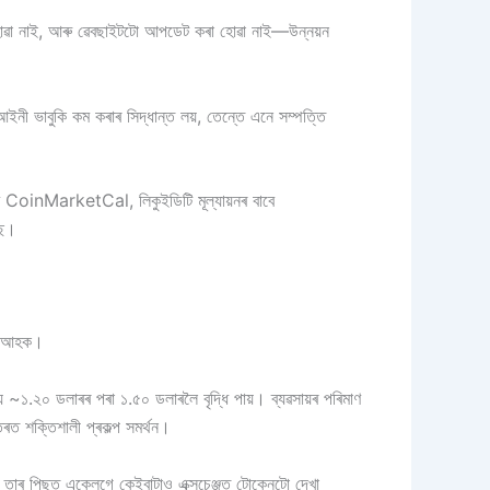
ৰা হোৱা নাই, আৰু ৱেবছাইটটো আপডেট কৰা হোৱা নাই—উন্নয়ন
নী ভাবুকি কম কৰাৰ সিদ্ধান্ত লয়, তেন্তে এনে সম্পত্তি
াবে CoinMarketCal, লিকুইডিটি মূল্যায়নৰ বাবে
ছে।
াওঁ আহক।
য ~১.২০ ডলাৰৰ পৰা ১.৫০ ডলাৰলৈ বৃদ্ধি পায়। ব্যৱসায়ৰ পৰিমাণ
ৰত শক্তিশালী প্ৰকল্প সমৰ্থন।
ল, তাৰ পিছত একেলগে কেইবাটাও এক্সচেঞ্জত টোকেনটো দেখা