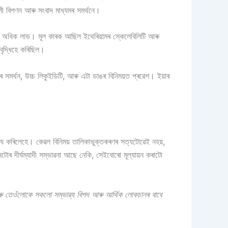
লী বিপণন আৰু সংবাদ মাধ্যমৰ সমৰ্থনে।
অধিক লাভ। মূল কাৰক আছিল ইথেৰিয়ামৰ স্কেলেবিলিটি আৰু
বৃদ্ধিহে কৰিছিল।
ৰ সমৰ্থন, উচ্চ লিকুইডিটি, আৰু এটা ডাঙৰ বিনিময়ত প্ৰৱেশ। ইয়াৰ
্ষ্য কৰিলেহে। কেৱল বিনিময় তালিকাভুক্তকৰণৰ সত্যটোৱেই নহয়,
োৰ দীৰ্ঘম্যাদী সম্ভাৱনা আছে নেকি, সেইবোৰো মূল্যায়ন কৰাটো
, আৰু তেওঁলোকে সকলো সম্ভাৱ্য বিপদ আৰু আৰ্থিক লোকচানৰ বাবে