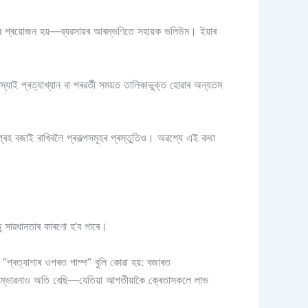
াণৰ প্ৰয়োজন হয়—ব্যৱসায়ৰ আৰম্ভণিতে সহায়ক ভলিউম। ইয়াৰ
যাই প্ৰত্যাখ্যান বা পৰৱৰ্তী সময়ত তালিকাভুক্ত হোৱাৰ অন্যতম
আগ্ৰহ বজাই ৰাখিবলৈ প্ৰকল্পসমূহৰ প্ৰস্তুতিও। অৱশ্যে এই কথা
্তু সাৱধানতাৰ কাৰণো হ’ব পাৰে।
“প্ৰত্যাশাৰ ওপৰত পাম্প” বুলি কোৱা হয়: বজাৰত
 সম্ভাৱনাও অতি বেছি—যেতিয়া আগতীয়াকৈ ক্ৰেতাসকলে লাভ