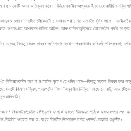
ৰ পৰিমাণ ৫০ কোটি ডলাৰ অতিক্ৰম কৰে। বিনিয়োগকাৰীৰ আগ্ৰহক ইন্ধন যোগাইছিল শক্তিশা
কাভুক্ত হোৱাৰ দিনটোত টোকেনটো ১ ডলাৰৰ পৰা ১.৭৫ ডলাৰলৈ বৃদ্ধি পালে—৭০%তকৈ 
ফাই ছেগমেণ্টত আশাবাদৰ চাহিদা আছিল, আৰু তালিকাভুক্তিয়ে টোকেনটোৰ প্ৰতি আগ্ৰহ 
দ্ধি সম্ভৱ, কিন্তু কেৱল কাৰকৰ সংমিশ্ৰণৰ দ্বাৰা—প্ৰকল্পটোৰ কাৰিকৰী পৰিপক্কতা, দৰ্শক
প্টো বিনিয়োগকাৰীৰ বাবে ই উপাৰ্জনৰ সুযোগ হৈ পৰিব পাৰে—কিন্তু সকলো বিপদৰ কথা লক
ে, দলটো কিমান সক্ৰিয়, প্ৰকল্পটোৰ নিজা “অনুৰাগীৰ ভিত্তি” আছে নে নাই, আৰু টোকেনট
 মূল চাবিকাঠি।
ৰে। ক্ৰিপ্টোকাৰেন্সীত বিনিয়োগৰ সম্পৰ্কে সকলো সিদ্ধান্ত পাঠকে স্বতন্ত্ৰভাৱে লয়
ে নিজাকৈ গৱেষণা কৰা বা যোগ্য বিত্তীয় বিশেষজ্ঞৰ লগত পৰামৰ্শ লোৱাটো বাঞ্ছনীয়।