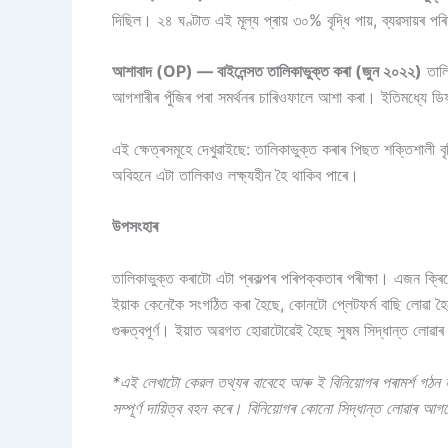
দিছিল। ২৪ ঘণ্টাত এই মূল্য প্ৰায় ৩০% বৃদ্ধি পায়, ব্যৱসায়
আশাবাদ (OP) — বাইনেন্সত তালিকাভুক্ত কৰা (জুন ২০২২)
তালি
আগশাৰীৰ পুঁজিৰ পৰা সমৰ্থনৰ চাৰিওফালে আশা কৰা। ইতিমধ্যে ডি
এই ক্ষেত্ৰসমূহে দেখুৱাইছে: তালিকাভুক্ত কৰাৰ পিছত শক্তিশালী বৃ
অবিহনে এটা তালিকাও লক্ষ্যহীন হৈ থাকিব পাৰে।
উপসংহাৰ
তালিকাভুক্ত কৰাটো এটা প্ৰকল্পৰ পৰিপক্কতাৰ পৰীক্ষা। এজন ক্ৰি
ইয়াক কেনেকৈ সংগঠিত কৰা হৈছে, কোনটো প্লেটফৰ্ম বাছি লোৱা হৈছ
গুৰুত্বপূৰ্ণ। ইয়াত অৱগত হোৱাটোৱেই হৈছে সুষম সিদ্ধান্ত লোৱাৰ
*এই লেখাটো কেৱল তথ্যৰ বাবেহে আৰু ই বিনিয়োগৰ পৰামৰ্শ গঠন নক
সম্পূৰ্ণ দায়িত্ব বহন কৰে। বিনিয়োগৰ কোনো সিদ্ধান্ত লোৱাৰ আগত