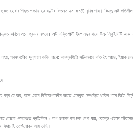
লিকাভুক্ত হোৱাৰ পিছত প্ৰথম ২৪ ঘণ্টাৰ ভিতৰত ২০–৪০% বৃদ্ধি পায়। কিন্তু এই গতিশীল
িকাভুক্ত কৰিলে এনে প্ৰভাৱ নপৰে। এটা শক্তিশালী ইমপালছৰ বাবে, উচ্চ লিকুইডিটি আৰু দ
নহয়, প্ৰসংগটোও মূল্যায়ন কৰিব লাগে: আৰম্ভণিটো সঠিকভাৱে ক’ত হৈ আছে, ইয়াক কেন
ৰে
ায় বন্ধ হৈ যায়, আৰু এজন বিনিয়োগকাৰীৰ হাতত এনেকুৱা সম্পত্তি থাকিব পাৰে যিটো বিক্
োনো এক্সচেঞ্জত প্ৰতিদিনে ১ লাখ ডলাৰৰ কম টকা দেখা যায়, তেন্তে এইটো আঁতৰোৱাৰ ভি
 হ’ব সিমানেই তেওঁলোকৰ আয় বেছি।