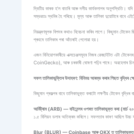
দ্বিতীয় কাৰক হ’ল বাতৰি আৰু দলীয় কাৰ্যকলাপৰ অনুপস্থিতি। য
সম্ভৱতঃ স্থবিৰ হৈ পৰিছে। মূল্য আৰু তালিকা দুয়োটাৰে বাবে এইট
নিয়ন্ত্ৰণমূলক বিপদৰ কথাও বিবেচনা কৰিব লাগে। কিছুমান টোকেন
প্ৰথমে তালিকাৰ পৰা আঁতৰাই পেলোৱা হয়।
এজন বিনিয়োগকাৰীয়ে এক্সচেঞ্জসমূহৰ নিজৰ ৱেবছাইটত এটা টোকেন
CoinGecko), আৰু চৰকাৰী ঘোষণা পঢ়িব পাৰে। অৱহেলাৰ চিন থকা
সফল তালিকাভুক্তিৰ উদাহৰণ: বিনিময় আৰম্ভ কৰাৰ পিছত বৃদ্ধিৰ ক্ষ
কিছুমান প্ৰকল্পৰ বাবে তালিকাভুক্ত কৰাটো লক্ষণীয় টোকেন বৃদ্ধ
আৰ্বিট্ৰাম (ARB) — বাইনেন্সৰ ওপৰত তালিকাভুক্ত কৰা (মাৰ্চ ২
১.৫ বিলিয়ন ডলাৰ অতিক্ৰম কৰিলে। সফলতাৰ কাৰণ আছিল উচ্চ সম্প্
Blur (BLUR) — Coinbase আৰু OKX ত তালিকাভুক্ত কৰা