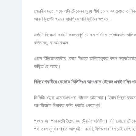
মেছাৰীৰ মতে, গড়ে এটা টোকেনৰ মূল্য শীৰ্ষ ১০ ৰ এক্সচেঞ্জত তা
আৰু ক্ৰিপ্টো খণ্ডৰ সামগ্ৰিক পৰিস্থিতিৰ ওপৰত।
এইটো বিবেচনা কৰাটো গুৰুত্বপূৰ্ণ যে কম পৰিচিত প্লেটফৰ্মত তাল
কইনবেছ, বা অ’কেএক্স।
এজন বিনিয়োগকাৰীয়ে কেৱল নিজকে তালিকাভুক্ত কৰাৰ সত্যটোৱেই 
জড়িত হৈ আছে।
বিনিয়োগকাৰীয়ে কেনেকৈ ডিলিষ্টিঙৰ আশংকাত টোকেন এৰাই চলিব পা
ডিলিষ্টিং হৈছে এক্সচেঞ্জৰ পৰা টোকেন আঁতৰোৱা। ইয়াৰ পিছত ব্যৱস
আগতীয়াকৈ চিনাক্ত কৰিব পৰাটো গুৰুত্বপূৰ্ণ।
প্ৰথম ৰঙা পতাকাটো হৈছে কম ট্ৰেডিং ভলিউম। যদি কোনো টোকেনত ক
পৰা তৰল মুদ্ৰাৰ প্ৰতি আগ্ৰহী। কাৰণ, টাৰ্ণঅভাৰ যিমানেই বেছি