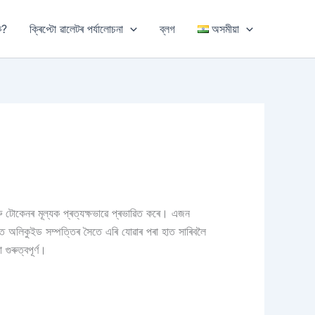
ি?
ক্ৰিপ্টো ৱালেটৰ পৰ্যালোচনা
ব্লগ
অসমীয়া
 আৰু টোকেনৰ মূল্যক প্ৰত্যক্ষভাৱে প্ৰভাৱিত কৰে। এজন
িছত অলিকুইড সম্পত্তিৰ সৈতে এৰি যোৱাৰ পৰা হাত সাৰিবলৈ
গুৰুত্বপূৰ্ণ।