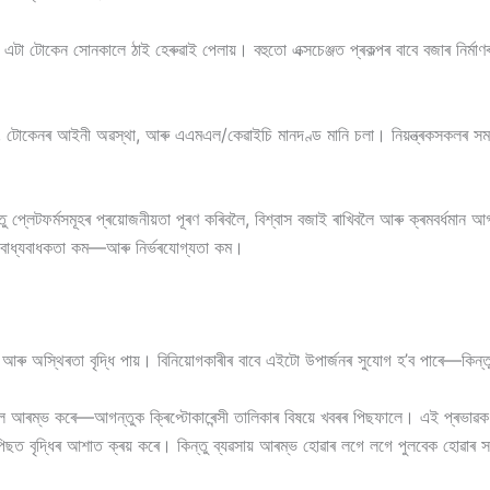
এটা টোকেন সোনকালে ঠাই হেৰুৱাই পেলায়। বহুতো এক্সচেঞ্জত প্ৰকল্পৰ বাবে বজাৰ নিৰ্ম
য়ন, টোকেনৰ আইনী অৱস্থা, আৰু এএমএল/কেৱাইচি মানদণ্ড মানি চলা। নিয়ন্ত্ৰকসকলৰ সমস্
 প্লেটফৰ্মসমূহৰ প্ৰয়োজনীয়তা পূৰণ কৰিবলৈ, বিশ্বাস বজাই ৰাখিবলৈ আৰু ক্ৰমবৰ্ধমান 
ৰত বাধ্যবাধকতা কম—আৰু নিৰ্ভৰযোগ্যতা কম।
ধি আৰু অস্থিৰতা বৃদ্ধি পায়। বিনিয়োগকাৰীৰ বাবে এইটো উপাৰ্জনৰ সুযোগ হ’ব পাৰে—কিন
বলৈ আৰম্ভ কৰে—আগন্তুক ক্ৰিপ্টোকাৰেন্সী তালিকাৰ বিষয়ে খবৰৰ পিছফালে। এই প্ৰভাৱক 
িছত বৃদ্ধিৰ আশাত ক্ৰয় কৰে। কিন্তু ব্যৱসায় আৰম্ভ হোৱাৰ লগে লগে পুলবেক হোৱাৰ