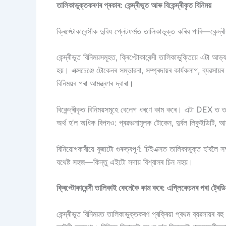
তালিকাভুক্তকৰণৰ প্ৰকাৰ: কেন্দ্ৰীভূত আৰু বিকেন্দ্ৰীকৃত বিনিময়
ক্ৰিপ্টোকাৰেন্সীক দুবিধ প্লেটফৰ্মত তালিকাভুক্ত কৰিব পাৰি—কেন
কেন্দ্ৰীভূত বিনিময়সমূহত, ক্ৰিপ্টোকাৰেন্সী তালিকাভুক্তিয়ে এ
হয়। এক্সচেঞ্জে টোকেনৰ সম্ভাৱনা, সম্প্ৰদায়ৰ কাৰ্যকলাপ, ব্যৱসা
বিনিময়ৰ পৰা আমন্ত্ৰণৰ দ্বাৰা।
বিকেন্দ্ৰীকৃত বিনিময়সমূহে বেলেগ ধৰণে কাম কৰে। এটা DEX ত 
অৰ্থ হ’ল অধিক বিপদও: প্ৰৱঞ্চনামূলক টোকেন, দুৰ্বল লিকুইডিটি, 
বিনিয়োগকাৰীয়ে বুজাটো গুৰুত্বপূৰ্ণ: চিইএক্সত তালিকাভুক্ত হ’বল
যথেষ্ট সহজ—কিন্তু এইটো সদায় বিশ্বাসৰ চিন নহয়।
ক্ৰিপ্টোকাৰেন্সী তালিকাই কেনেকৈ কাম কৰে: এপ্লিকেচনৰ পৰা ট্ৰেড
কেন্দ্ৰীভূত বিনিময়ত তালিকাভুক্তকৰণ প্ৰক্ৰিয়া প্ৰথম ব্যৱসায