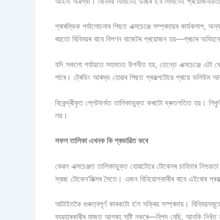
আইনী অৱস্থা। বিনিময় যিমানেই ডাঙৰ হ’ব সিমানেই প্ৰয়োজনীয়
প্ৰাৰম্ভিক পৰ্যালোচনাৰ পিছত এক্সচেঞ্জে সম্প্ৰদায়ৰ কাৰ্যকলাপ, 
বহুতো বিনিময়ৰ বাবে বিপণন বাজেটৰ প্ৰয়োজন হয়—প্ৰচাৰ অবিহনে 
যদি সকলো পৰ্যায়তে সহমতত উপনীত হয়, তেন্তে এক্সচেঞ্জে এটা ঘ
পাৰে। ট্ৰেডিং আৰম্ভ হোৱাৰ পিছত প্ৰকল্পটোৱে প্ৰায়ে ভলিউম আ
বিকেন্দ্ৰীকৃত প্লেটফৰ্মত তালিকাভুক্ত কৰাটো দ্ৰুতগতিত হয়। লিকু
লয়।
সফল তালিকা এখনক কি প্ৰভাৱিত কৰে
কেৱল এক্সচেঞ্জত তালিকাভুক্ত হোৱাটোৱে টোকেনৰ চাহিদাৰ নিশ্চয়
স্বচ্ছ টোকেন’মিক্সৰ সৈতে। এজন বিনিয়োগকাৰীৰ বাবে এইবোৰ প্ৰকল
আটাইতকৈ গুৰুত্বপূৰ্ণ কাৰকটো হ’ল সক্ৰিয় সম্প্ৰদায়। বিনিময়স
ব্যৱহাৰকাৰীৰ মাজত আগ্ৰহ সৃষ্টি নকৰে—বিপদ বেছি, আনকি নিখুঁ