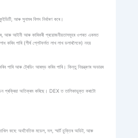
কুইডিটি, আৰু সুনামৰ বিপদ নিৰ্ধাৰণ কৰে।
ডিট কৰে, আৰু আইনী আৰু কাৰিকৰী প্ৰয়োজনীয়তাসমূহৰ ওপৰত একমত
িশোধ কৰিব পাৰি (শীৰ্ষ প্লেটফৰ্মত লাখ লাখ ডলাৰলৈকে) নহয়
পাৰি আৰু ট্ৰেডিং আৰম্ভ কৰিব পাৰি। কিন্তু নিয়ন্ত্ৰণৰ অভাৱৰ
নিৰ্বাচন প্ৰক্ৰিয়া অতিক্ৰম কৰিছে। DEX ত তালিকাভুক্ত কৰাটো
াখিল কৰে: অৰ্থনৈতিক মডেল, দল, স্মাৰ্ট চুক্তিৰ অডিট, আৰু