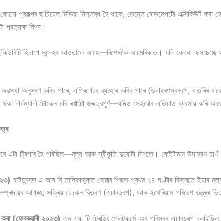
দি কোনো প্ৰকল্পৰ ছ’চিয়েল মিডিয়া নিস্তব্ধ হৈ থাকে, তেন্তে ৰোডমেপটো এক্সিকিউট ক
ো প্ৰত্যক্ষ বিপদ।
 ছিকিউৰিটি হিচাপে সন্দেহৰ আওতালৈ আহে—বিশেষকৈ আমেৰিকাত। যদি কোনো এক্সচেঞ্জে আই
ৰ অৱস্থা অনুসৰণ কৰিব পাৰে, এগ্ৰিগেটৰ ব্যৱহাৰ কৰিব পাৰে (উদাহৰণস্বৰূপে, বাতৰিৰ ব
 দীৰ্ঘম্যাদী টোকেন ধৰি ৰখাটো গুৰুত্বপূৰ্ণ—যদিও সেইবোৰ এতিয়াও ব্যৱসায় কৰি আ
েত্ৰ
িৰ বাবে এটা ট্ৰিগাৰ হৈ পৰিছিল—মূল্য আৰু স্বীকৃতি দুয়োটা দিশতে। কেইটামান উদাহৰণ চ
০২৩)
বাইনেন্সত এ আৰ বি তালিকাভুক্ত হোৱাৰ পিছত প্ৰথম ২৪ ঘণ্টাৰ ভিতৰতে ইয়াৰ মূল্
ৰদায়ৰ আগ্ৰহ, সক্ৰিয় টোকেন বিতৰণ (এয়াৰড্ৰপ), আৰু ইথেৰিয়াম পৰিৱেশ তন্ত্ৰৰ ভিত
 (ফেব্ৰুৱাৰী ২০২৩)
এন এফ টি ট্ৰেডিং প্লেটফৰ্মে বৃহৎ পৰিসৰৰ এয়াৰড্ৰপ চলাইছি