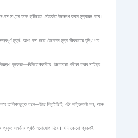
 সংবাদ মাধ্যম আৰু ছ’চিয়েল নেটৱৰ্কত উল্লেখ কৰাৰ মূল্যায়ন কৰে।
ৰ্ণ মুহূৰ্ত: আশা কৰা মতে টোকেনৰ মূল্য তীব্ৰভাৱে বৃদ্ধি পাব
়ন্ত্ৰণ নূন্যতম—বিনিয়োগকাৰীয়ে টোকেনটো পৰীক্ষা কৰাৰ দায়িত্ব
মানেহে তালিকাভুক্ত কৰে—উচ্চ লিকুইডিটি, এটা শক্তিশালী দল, আৰু
াবে প্ৰকৃত সমৰ্থনৰ প্ৰতি মনোযোগ দিয়ে। যদি কোনো প্ৰকল্পই