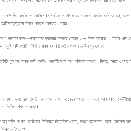
তা কঠোৰ হ’ব—প্ৰকল্পটো পঞ্জীয়ন কৰা এলেকাৰ পৰা আইনী মতামতৰ প্ৰয়োজনীয়তালৈকে।
অন্য প্লেটফৰ্মত ট্ৰেডিং ডাইনামিক্স (যদি টোকেন ইতিমধ্যে ক’ৰবাত ট্ৰেডিং কৰি আছে), আৰু
তালিকাভুক্তিয়ে নিজৰ প্ৰভাৱ হেৰুৱাই পেলায়।
োষণা প্ৰকাশ কৰে—সাধাৰণতে ব্যৱসায় আৰম্ভ হোৱাৰ ২–৫ দিনৰ আগতে। এইটো এটা গুৰুত্বপূ
ৰু লিকুইডিটি বজাই ৰাখিবলৈ বাধ্য হয়, বিশেষকৈ প্ৰথম কেইসপ্তাহমানত।
ইডিটি পুল আপলোড কৰি ট্ৰেডিং পেৰামিটাৰ নিৰ্ধাৰণ কৰিলেই যথেষ্ট। কিন্তু ইয়াত গুণগত নিয
তা নিদিয়ে। এক্সচেঞ্জসমূহে দৈনিক ডজন ডজন আবেদন পৰ্যালোচনা কৰে, আৰু মাত্ৰ কেইটা
্পৰ নিৰ্ভৰযোগ্যতাৰ সূচক।
মূহে অনুগামীৰ সংখ্যা, ছ’চিয়েল মিডিয়াত নিয়োজিত হোৱা, মঞ্চত আলোচনা, আৰু টোকেনৰ ব
ত নথিপত্ৰৰ সৈতেও।