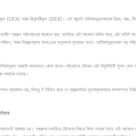
্দ্ৰীকৃত (CEX) আৰু বিকেন্দ্ৰীকৃত (DEX)। এই পছন্দই তালিকাভুক্তকৰণৰ নিয়ম, খৰচ, লি
টা আভ্যন্তৰীণ প্ৰকল্প পৰ্যালোচনাৰ মাজেৰে যায়: দলটোৱে এটা আবেদন দাখিল কৰে, এটা অ
য়ৰ পৰিমাণ, আৰু নিয়ন্ত্ৰণমূলক মানদণ্ডৰ অনুসৰণৰ মূল্যায়ন কৰে। তালিকাভুক্তকৰণ হয় পৰ
তালিকাভুক্ত কৰাটো সাধাৰণতে খোলা থাকে—যিকোনো টোকেন এটা লিকুইডিটি পুলত যোগ কৰিব 
আৰু সমৰ্থনৰ অভাৱ।
ৈ সম্পদৰ প্ৰয়োজন হয়, কিন্তু ই নিশ্চিত কৰে যে প্ৰকল্পটোৱে তুলনামূলকভাৱে মানসম্পন্ন 
িংলৈকে
়ৰ বহু আগতেই আৰম্ভ হয়। প্ৰকল্পৰ দলটোৱে টোকেনৰ বিষয়ে বিশদ তথ্যৰ সৈতে এটা আবেদন দ