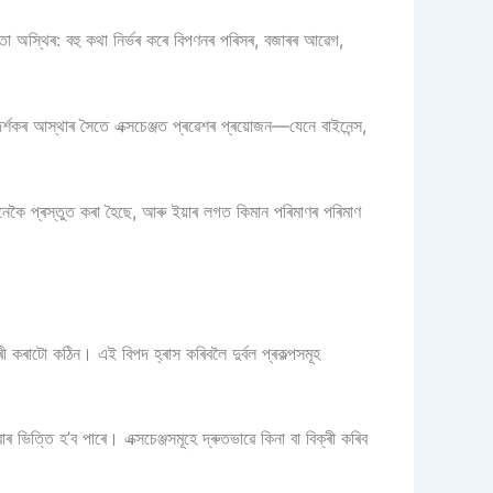
তা অস্থিৰ: বহু কথা নিৰ্ভৰ কৰে বিপণনৰ পৰিসৰ, বজাৰৰ আৱেগ,
ৰ্শকৰ আস্থাৰ সৈতে এক্সচেঞ্জত প্ৰৱেশৰ প্ৰয়োজন—যেনে বাইনেন্স,
েকৈ প্ৰস্তুত কৰা হৈছে, আৰু ইয়াৰ লগত কিমান পৰিমাণৰ পৰিমাণ
ৰী কৰাটো কঠিন। এই বিপদ হ্ৰাস কৰিবলৈ দুৰ্বল প্ৰকল্পসমূহ
ত্তি হ’ব পাৰে। এক্সচেঞ্জসমূহে দ্ৰুতভাৱে কিনা বা বিক্ৰী কৰিব