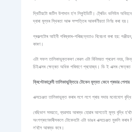
দ্বিতীয়টো জটিল উপাদান হ’ল লিকুইডিটি। ট্ৰেডিং ভলিউম অবিহনে 
দ্বাৰা মূল্যৰ স্থিৰতা আৰু সম্পত্তিৰ আকৰ্ষণীয়তা নিৰ্ণয় কৰা হয়।
প্ৰকল্পটোৰ আইনী পৰিষ্কাৰ-পৰিচ্ছন্নতাও বিবেচনা কৰা হয়: পঞ্জী
কাৰণ।
এটা সফল তালিকাভুক্তকৰণ কেৱল এটা বিনিময়ত প্ৰৱেশ নহয়, কিন্তু
চিইএক্সৰ ক্ষেত্ৰত অধিক পৰিমাণে প্ৰযোজ্য। ডি ই এক্সৰ ক্ষেত্
ক্ৰিপ্টোকাৰেন্সী তালিকাভুক্তিয়ে টোকেন মূল্যত কেনে প্ৰভাৱ পেলায়
এক্সচেঞ্জত তালিকাভুক্ত কৰাৰ লগে লগে প্ৰায় সদায় মনোযোগ বৃদ্
বেছিভাগ সময়তে, ব্যৱসায় আৰম্ভ হোৱাৰ আগতেই মূল্য বৃদ্ধি হ’
অংশগ্ৰহণকাৰীসকলে টোকেনটো এটা ডাঙৰ এক্সচেঞ্জত মুকলি কৰাৰ প
ল’বলৈ আৰম্ভ কৰে।