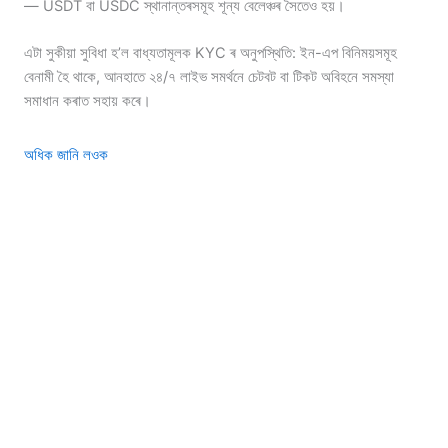
— USDT বা USDC স্থানান্তৰসমূহ শূন্য বেলেঞ্চৰ সৈতেও হয়।
এটা সুকীয়া সুবিধা হ’ল বাধ্যতামূলক KYC ৰ অনুপস্থিতি: ইন-এপ বিনিময়সমূহ
বেনামী হৈ থাকে, আনহাতে ২৪/৭ লাইভ সমৰ্থনে চেটবট বা টিকট অবিহনে সমস্যা
সমাধান কৰাত সহায় কৰে।
অধিক জানি লওক