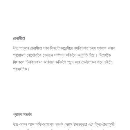
বেনামীতা
উচ্চ মাত্ৰাৰ বেনামীতা থকা ক্ৰিপ্টোকাৰেন্সীয়ে ব্যক্তিগত তথ্য প্ৰকাশ কৰাৰ
প্ৰয়োজন নোহোৱাকৈ লেনদেন সম্পন্ন কৰিবলৈ অনুমতি দিয়ে। বিশেষকৈ
যিসকলে চিনাক্তকৰণ অবিহনে কৰিবলৈ পছন্দ কৰে তেওঁলোকৰ বাবে এইটো
প্ৰাসংগিক।
গ্ৰাহক সমৰ্থন
উচ্চ-মানৰ আৰু অভিগমযোগ্য সমৰ্থন সেৱাৰ উপলব্ধতা এটা ক্ৰিপ্টোকাৰেন্সী