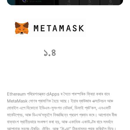
১.৪
Ethereum পৰিৱেশতন্ত্ৰত dApps ৰ সৈতে পাৰস্পৰিক ক্ৰিয়া কৰাৰ বাবে
MetaMask সোণৰ প্ৰামাণিক হৈয়ে আছে। ইয়াৰ ব্ৰাউজাৰ এক্সটেনচন আৰু
মোবাইল এপে যিকোনো ইভিএম-সুসংগত নেটৱৰ্ক, ডিফাই প্ৰট’কল, এনএফটি
মাৰ্কেটপ্লেচ, আৰু ডিএঅ’সমূহলৈ নিৰৱচ্ছিন্ন প্ৰৱেশ প্ৰদান কৰে। আপোনাৰ বীজ
বাক্যাংশ স্থানীয়ভাৱে সংৰক্ষণ কৰা হয়, আৰু একাধিক একাউণ্টৰ বাবে সমৰ্থনে
আপোনাক সহজে ট্ৰেডিং, ষ্টেকিং, আৰু “ঠাণ্ডা” ঠিকনাসমূহ পৃথক কৰিবলৈ দিয়ে।