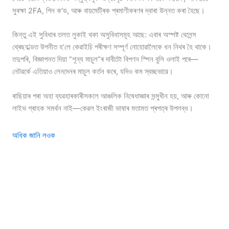
সুৰক্ষা 2FA, পিন ক’ড, আৰু বায়মেট্ৰিক প্ৰমাণীকৰণৰ দ্বাৰা উন্নত কৰা হৈছে।
কিন্তু এই সুবিধাৰ তলত লুকাই থকা অসুবিধাসমূহ আছে: এবাৰ অস্পষ্ট বেলেন্স
থ্ৰেছহ’ল্ডত উপনীত হ’লে কেৱাইচি পৰীক্ষণ সম্পূৰ্ণ নোহোৱালৈকে ধন নিথৰ হৈ থাকে।
তদুপৰি, বিজ্ঞাপনত দিয়া “শূন্য মাচুল”ৰ দাবীটো বিপণন স্পিন বুলি ওলাই পৰে—
নেটৱৰ্কে এতিয়াও লেনদেনৰ মাচুল কৰ্তন কৰে, যদিও কম স্বচ্ছভাৱে।
ৰাছিয়াৰ পৰা অহা ব্যৱহাৰকাৰীসকলে আঞ্চলিক নিষেধাজ্ঞাৰ সন্মুখীন হয়, আৰু কোনো
লাইভ গ্ৰাহক সমৰ্থন নাই—কেৱল ইংৰাজী ভাষাৰ মতামত প্ৰপত্ৰ উপলব্ধ।
অধিক জানি লওক