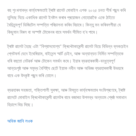
বহু শৃংখলাবদ্ধ কাৰ্য্যক্ষমতাই ট্ৰাষ্ট ৱালেট মোবাইল এপক ২০২৫ চনত শীৰ্ষ পছন্দ কৰি
তুলিছে যিয়ে একাধিক ৱালেট ইনষ্টল কৰাৰ প্ৰয়োজন নোহোৱাকৈ একে ঠাইতে
বৈচিত্ৰ্যপূৰ্ণ ডিজিটেল সম্পত্তি পৰিচালনা কৰিব বিচাৰে। কিন্তু মন কৰিবলগীয়া যে
কিছুমান বিৰল বা অস্পষ্ট টোকেনৰ বাবে সমৰ্থন সীমিত হ’ব পাৰে।
ট্ৰাষ্ট ৱালেট হৈছে এটা “বিশ্বাসযোগ্য” ক্ৰিপ্টোকাৰেন্সী ৱালেট যিয়ে বিভিন্ন ব্লকচেইন
প্লেটফৰ্ম যেনে ইথেৰিয়াম, বাইনেন্স স্মাৰ্ট চেইন, আৰু অন্যান্যত নিৰ্মিত সম্পত্তিকে
ধৰি বহুতো নেটৱৰ্ক আৰু টোকেন সমৰ্থন কৰে। ইয়াৰ ব্যৱহাৰকাৰী-বন্ধুত্বপূৰ্ণ
আন্তঃপৃষ্ঠ আৰু সমৃদ্ধ বৈশিষ্ট্য ছেটে ইয়াক নবীন আৰু অভিজ্ঞ ব্যৱহাৰকাৰী উভয়ৰে
বাবে এক উৎকৃষ্ট পছন্দ কৰি তোলে।
ব্যৱহাৰৰ সহজতা, শক্তিশালী সুৰক্ষা, আৰু বিস্তৃত কাৰ্য্যক্ষমতাৰ সংমিশ্ৰণেৰে, ট্ৰাষ্ট
ৱালেটে মোবাইল ক্ৰিপ্টোকাৰেন্সী ৱালেটৰ বাবে বজাৰত উপলব্ধ অন্যতম শ্ৰেষ্ঠ সমাধান
হিচাপে থিয় দিছে।
অধিক জানি লওক