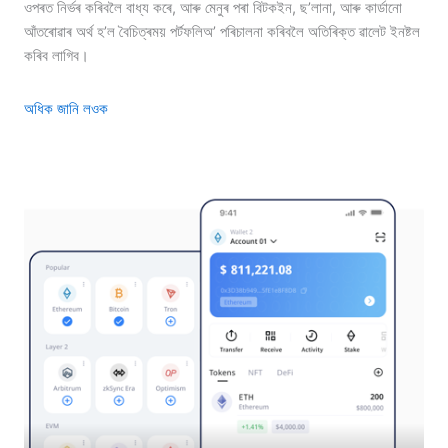
ওপৰত নিৰ্ভৰ কৰিবলৈ বাধ্য কৰে, আৰু মেনুৰ পৰা বিটকইন, ছ’লানা, আৰু কাৰ্ডানো
আঁতৰোৱাৰ অৰ্থ হ’ল বৈচিত্ৰময় পৰ্টফলিঅ’ পৰিচালনা কৰিবলৈ অতিৰিক্ত ৱালেট ইনষ্টল
কৰিব লাগিব।
অধিক জানি লওক