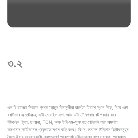
৩.২
এন চি ৱালেটে নিজকে প্ৰথম “মাচুল বিনামূলীয়া ৱালেট” হিচাপে স্থান দিছে, যিয়ে এটা
ব্ৰাউজাৰ এক্সটেনচন, এটা মোবাইল এপ, আৰু এটা টেলিগ্ৰাম বট প্ৰদান কৰে।
বিটকইন, ট্ৰন, ছ’লানা, TON, আৰু ইভিএম-সুসংগত নেটৱৰ্কৰ বাবে সমৰ্থনে
আপোনাৰ স্মাৰ্টফোনত প্ৰকৃততে স্থান ৰাহি কৰে। বিশদ লেনদেন ইতিহাস ফিল্টাৰসমূহৰ
সৈতে ইয়াৰ ব্যৱহাৰকাৰী-বন্ধুত্বপূৰ্ণ আন্তঃপৃষ্ঠ নবীনসকলৰ বাবে সহায়ক, আনহাতে