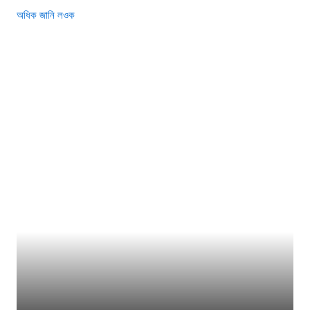
অধিক জানি লওক