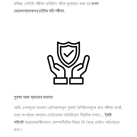
কৰিছে সেইটো পৰীক্ষা কৰিবলৈ গতিৰ মূল্যায়ন কৰা হয়
গুগল
ডেভেলপাৰসকলৰ চাইটৰ গতি পৰীক্ষা
.
সুৰক্ষা আৰু গ্ৰাহকৰ মতামত
আমি এপসমূহৰ সাধাৰণ ছেটআপসমূহ সুৰক্ষা বৈশিষ্ট্যসমূহৰ বাবে পৰীক্ষা কৰোঁ,
তথ্য সংগ্ৰহৰ ক্ষেত্ৰত তেওঁলোকৰ অফিচিয়েল স্থিতিৰ লগতে…
ট্ৰাষ্ট
পাইলট
ব্যৱহাৰকাৰীসকলে কোম্পানীটোৰ বিষয়ে কি কৈছে চাবলৈ পৰ্যালোচনা
কৰে।