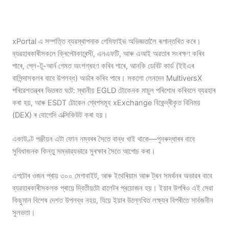
xPortal এ সম্পত্তি ব্যৱস্থাপনাক গেমিফাইড অভিজ্ঞতালৈ ৰূপান্তৰিত কৰে।
ব্যৱহাৰকাৰীসকলে ক্ৰিপ্টোকাৰেন্সী, এনএফটি, আৰু এআই অৱতাৰ সংৰক্ষণ কৰিব
পাৰে, প্লে-টু-আৰ্ন গেমত অংশগ্ৰহণ কৰিব পাৰে, আনকি ডেবিট কাৰ্ড (ইইএৰ
বাসিন্দাসকলৰ বাবে উপলব্ধ) অৰ্ডাৰ কৰিব পাৰে। সকলো লেনদেন MultiversX
পৰিৱেশতন্ত্ৰৰ ভিতৰত ঘটে: স্থানীয় EGLD টোকেনক মাচুল পৰিশোধ কৰিবলে ব্যৱহাৰ
কৰা হয়, আৰু ESDT টোকেন শ্বেপসমূহ xExchange বিকেন্দ্ৰীকৃত বিনিময়
(DEX) ৰ যোগেদি এক্সিকিউট কৰা হয়।
একাউণ্ট পঞ্জীয়ন এটা ফোন নম্বৰৰ সৈতে বান্ধ খাই থাকে—পুনৰুদ্ধাৰৰ বাবে
সুবিধাজনক কিন্তু সম্ভাৱ্যভাৱে সুৰক্ষাৰ সৈতে আপোচ কৰা।
এপটোৰ ওজন প্ৰায় ৩০০ মেগাবাইট, আৰু ইথেৰিয়াম আৰু ট্ৰন সমৰ্থনৰ অভাৱৰ বাবে
ব্যৱহাৰকাৰীসকলক প্ৰায়ে দ্বিতীয়টো ৱালেটৰ প্ৰয়োজন হয়। ইয়াৰ উপৰিও এই সেৱা
কিছুমান বিশেষ দেশত উপলব্ধ নহয়, যিয়ে ইয়াৰ উল্লেখিত লক্ষ্যৰ বিপৰীতে সাৰ্বজনীন
সুলভতা।