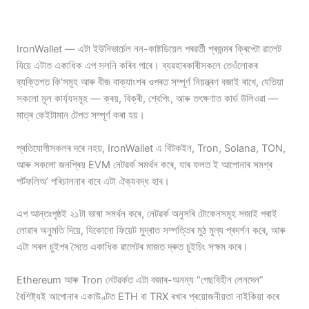
IronWallet — এটা ইউনিভাৰ্চেল নন-কাষ্টডিয়েল পৰৱৰ্তী প্ৰজন্মৰ ক্ৰিপ্টো ৱালেট
যিয়ে এটাত একাধিক এপ সলনি কৰিব পাৰে। ব্যৱহাৰকাৰীসকলে তেওঁলোকৰ
ব্যক্তিগত কি’সমূহ আৰু বীজ বাক্যাংশৰ ওপৰত সম্পূৰ্ণ নিয়ন্ত্ৰণ বজাই ৰাখে, যেতিয়া
সকলো মূল কাৰ্য্যসমূহ — ক্ৰয়, বিক্ৰী, শ্বেপিং, আৰু তৎক্ষণাত কাৰ্ড উলিওৱা —
মাত্ৰ কেইটামান টেপত সম্পূৰ্ণ কৰা হয়।
প্ৰতিযোগীসকলৰ দৰে নহয়, IronWallet এ বিটকইন, Tron, Solana, TON,
আৰু সকলো জনপ্ৰিয় EVM নেটৱৰ্ক সমৰ্থন কৰে, যাৰ ফলত ই আপোনাৰ সমগ্ৰ
পৰ্টফলিঅ’ পৰিচালনাৰ বাবে এটা ঐক্যবদ্ধ হাব।
এপ আন্তঃপৃষ্ঠই ২১টা ভাষা সমৰ্থন কৰে, নেটৱৰ্ক অনুসৰি টোকেনসমূহ সজাই পৰাই
লোৱাৰ অনুমতি দিয়ে, যিকোনো ফিয়েট মুদ্ৰাত সম্পত্তিৰ মুঠ মূল্য প্ৰদৰ্শন কৰে, আৰু
এটা সৰল চুইপৰ সৈতে একাধিক ৱালেটৰ মাজত দ্ৰুত চুইচিং সক্ষম কৰে।
Ethereum আৰু Tron নেটৱৰ্কত এটা বজাৰ-অনন্য “গেছবিহীন লেনদেন”
বৈশিষ্ট্যই আপোনাৰ একাউণ্টত ETH বা TRX ৰখাৰ প্ৰয়োজনীয়তা নাইকিয়া কৰে