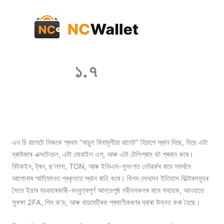
১.৭
এন চি ৱালেটে নিজকে প্ৰথম “মাচুল বিনামূলীয়া ৱালেট” হিচাপে স্থান দিছে, যিয়ে এটা
ব্ৰাউজাৰ এক্সটেনচন, এটা মোবাইল এপ, আৰু এটা টেলিগ্ৰাম বট প্ৰদান কৰে।
বিটকইন, ট্ৰন, ছ’লানা, TON, আৰু ইভিএম-সুসংগত নেটৱৰ্কৰ বাবে সমৰ্থনে
আপোনাৰ স্মাৰ্টফোনত প্ৰকৃততে স্থান ৰাহি কৰে। বিশদ লেনদেন ইতিহাস ফিল্টাৰসমূহৰ
সৈতে ইয়াৰ ব্যৱহাৰকাৰী-বন্ধুত্বপূৰ্ণ আন্তঃপৃষ্ঠ নবীনসকলৰ বাবে সহায়ক, আনহাতে
সুৰক্ষা 2FA, পিন ক’ড, আৰু বায়মেট্ৰিক প্ৰমাণীকৰণৰ দ্বাৰা উন্নত কৰা হৈছে।