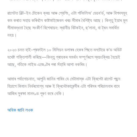
ৱালেটত বিল্ট-ইন টোকেন ক্ৰয় আৰু শ্বেপিং, এটা পৰ্টফলিঅ’ ডেচব’ৰ্ড, আৰু বিপদসমূহ
কম কৰাত সহায় কৰিবলৈ কাষ্টমাইজেবল খৰচ সীমাৰ বৈশিষ্ট্য আছে। কিন্তু ইয়াৰ মূল
সীমাবদ্ধতা হৈছে সংকীৰ্ণ বিশেষায়ন: স্থানীয় বিটকইন, ছ’লানা, বা ট্ৰন সমৰ্থিত
নহয়।
২০২৩ চনত হাই-প্ৰফাইল ১০ মিলিয়ন ডলাৰৰ হেকৰ পিছত দলটোৱে ক’ড অডিট
যথেষ্ট শক্তিশালী কৰিছে—কিন্তু গ্ৰাহকৰ সমৰ্থন সম্পূৰ্ণৰূপে স্বয়ংক্ৰিয় হৈয়েই
আছে, গতিকে লাইভ এজেণ্টৰ পৰা সঁহাৰি আশা নকৰিব।
আমাৰ পৰ্যালোচনাত, আপুনি জানিব পাৰিব যে মেটামাস্ক এটা ক্ৰিপ্টো ৱালেট পছন্দ
হিচাপে কিমান নিৰ্ভৰযোগ্য আৰু ই ক্ৰিপ্টোকাৰেন্সীৰ এটা পৰিসৰ পৰিচালনাৰ বাবে
আজিৰ সুৰক্ষা মানদণ্ড পূৰণ কৰে নেকি।
অধিক জানি লওক