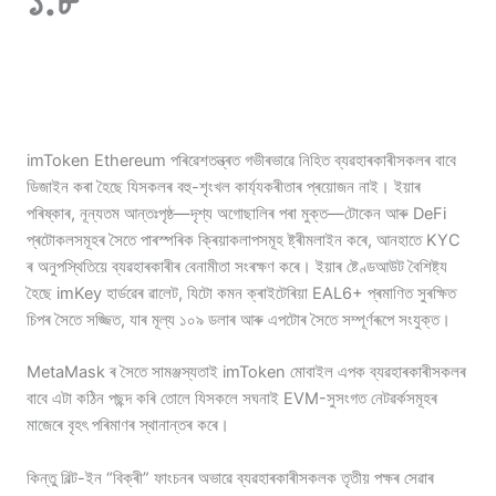
১.৮
imToken Ethereum পৰিৱেশতন্ত্ৰত গভীৰভাৱে নিহিত ব্যৱহাৰকাৰীসকলৰ বাবে
ডিজাইন কৰা হৈছে যিসকলৰ বহু-শৃংখল কাৰ্য্যকৰীতাৰ প্ৰয়োজন নাই। ইয়াৰ
পৰিষ্কাৰ, নূন্যতম আন্তঃপৃষ্ঠ—দৃশ্য অগোছালিৰ পৰা মুক্ত—টোকেন আৰু DeFi
প্ৰটোকলসমূহৰ সৈতে পাৰস্পৰিক ক্ৰিয়াকলাপসমূহ ষ্ট্ৰীমলাইন কৰে, আনহাতে KYC
ৰ অনুপস্থিতিয়ে ব্যৱহাৰকাৰীৰ বেনামীতা সংৰক্ষণ কৰে। ইয়াৰ ষ্টেণ্ডআউট বৈশিষ্ট্য
হৈছে imKey হাৰ্ডৱেৰ ৱালেট, যিটো কমন ক্ৰাইটেৰিয়া EAL6+ প্ৰমাণিত সুৰক্ষিত
চিপৰ সৈতে সজ্জিত, যাৰ মূল্য ১০৯ ডলাৰ আৰু এপটোৰ সৈতে সম্পূৰ্ণৰূপে সংযুক্ত।
MetaMask ৰ সৈতে সামঞ্জস্যতাই imToken মোবাইল এপক ব্যৱহাৰকাৰীসকলৰ
বাবে এটা কঠিন পছন্দ কৰি তোলে যিসকলে সঘনাই EVM-সুসংগত নেটৱৰ্কসমূহৰ
মাজেৰে বৃহৎ পৰিমাণৰ স্থানান্তৰ কৰে।
কিন্তু বিল্ট-ইন “বিক্ৰী” ফাংচনৰ অভাৱে ব্যৱহাৰকাৰীসকলক তৃতীয় পক্ষৰ সেৱাৰ