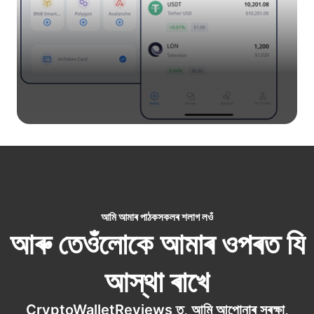
আমি আমাৰ পাঠকসকলৰ শলাগ লওঁ
আৰু তেওঁলোকে আমাৰ ওপৰত যি
আস্থা ৰাখে
CryptoWalletReviews ত, আমি আপোনাৰ সুৰক্ষা,