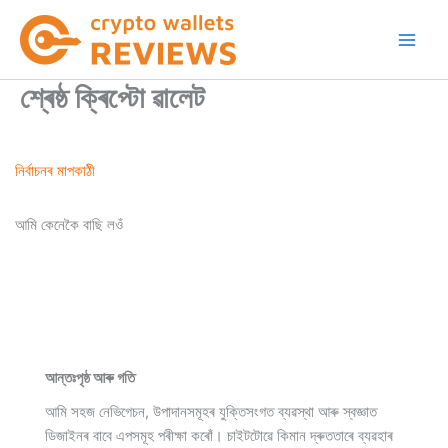
Skip
to
content
শ্ৰেষ্ঠ ক্ৰিপ্টো ৱালেট
নিৰ্বাচনৰ মাপকাঠী
আমি কেনেকৈ বাছি লওঁ
আন্তঃপৃষ্ঠ আৰু গতি
আমি সহজ নেভিগেচন, উপাদানসমূহৰ যুক্তিসংগত ব্যৱস্থা আৰু স্বজ্ঞাত
ডিজাইনৰ বাবে এপসমূহ পৰীক্ষা কৰোঁ। চাইটটোৱে কিমান দ্ৰুততাৰে ব্যৱহাৰ