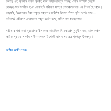
কিন্তু এই সুবিধাৰ তলত লুকাই থকা অসুবিধাসমূহ আছে: এবাৰ অস্পষ্ট বেলেন্স
থ্ৰেছহ’ল্ডত উপনীত হ’লে কেৱাইচি পৰীক্ষণ সম্পূৰ্ণ নোহোৱালৈকে ধন নিথৰ হৈ থাকে।
তদুপৰি, বিজ্ঞাপনত দিয়া “শূন্য মাচুল”ৰ দাবীটো বিপণন স্পিন বুলি ওলাই পৰে—
নেটৱৰ্কে এতিয়াও লেনদেনৰ মাচুল কৰ্তন কৰে, যদিও কম স্বচ্ছভাৱে।
ৰাছিয়াৰ পৰা অহা ব্যৱহাৰকাৰীসকলে আঞ্চলিক নিষেধাজ্ঞাৰ সন্মুখীন হয়, আৰু কোনো
লাইভ গ্ৰাহক সমৰ্থন নাই—কেৱল ইংৰাজী ভাষাৰ মতামত প্ৰপত্ৰ উপলব্ধ।
অধিক জানি লওক