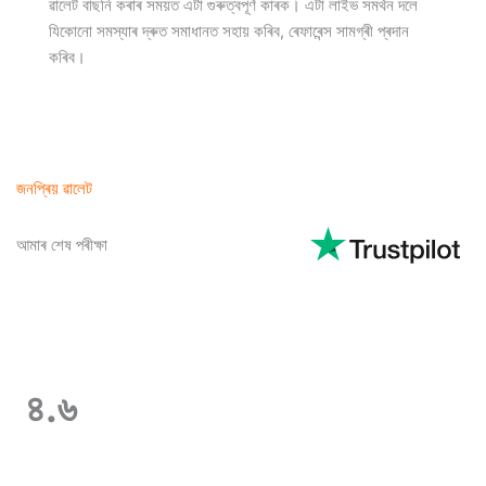
ৱালেট বাছনি কৰাৰ সময়ত এটা গুৰুত্বপূৰ্ণ কাৰক। এটা লাইভ সমৰ্থন দলে
যিকোনো সমস্যাৰ দ্ৰুত সমাধানত সহায় কৰিব, ৰেফাৰেন্স সামগ্ৰী প্ৰদান
কৰিব।
জনপ্ৰিয় ৱালেট
আমাৰ শেষ পৰীক্ষা
৪.৬