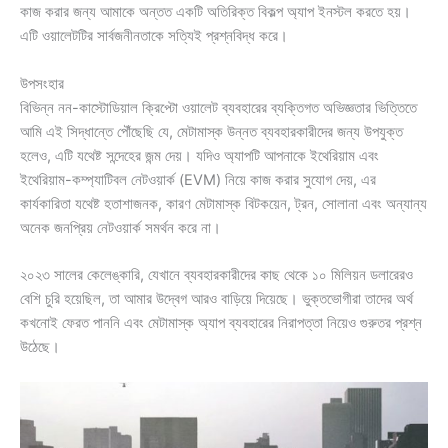
কাজ করার জন্য আমাকে অন্তত একটি অতিরিক্ত বিকল্প অ্যাপ ইনস্টল করতে হয়।
এটি ওয়ালেটটির সার্বজনীনতাকে সত্যিই প্রশ্নবিদ্ধ করে।
উপসংহার
বিভিন্ন নন-কাস্টোডিয়াল ক্রিপ্টো ওয়ালেট ব্যবহারের ব্যক্তিগত অভিজ্ঞতার ভিত্তিতে
আমি এই সিদ্ধান্তে পৌঁছেছি যে, মেটামাস্ক উন্নত ব্যবহারকারীদের জন্য উপযুক্ত
হলেও, এটি যথেষ্ট সন্দেহের জন্ম দেয়। যদিও অ্যাপটি আপনাকে ইথেরিয়াম এবং
ইথেরিয়াম-কম্প্যাটিবল নেটওয়ার্ক (EVM) নিয়ে কাজ করার সুযোগ দেয়, এর
কার্যকারিতা যথেষ্ট হতাশাজনক, কারণ মেটামাস্ক বিটকয়েন, ট্রন, সোলানা এবং অন্যান্য
অনেক জনপ্রিয় নেটওয়ার্ক সমর্থন করে না।
২০২৩ সালের কেলেঙ্কারি, যেখানে ব্যবহারকারীদের কাছ থেকে ১০ মিলিয়ন ডলারেরও
বেশি চুরি হয়েছিল, তা আমার উদ্বেগ আরও বাড়িয়ে দিয়েছে। ভুক্তভোগীরা তাদের অর্থ
কখনোই ফেরত পাননি এবং মেটামাস্ক অ্যাপ ব্যবহারের নিরাপত্তা নিয়েও গুরুতর প্রশ্ন
উঠেছে।