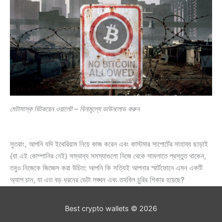
মেটামাস্ক বিটকয়েন ওয়ালেট – বিনামূল্যে ডাউনলোড করুন
সুতরাং, আপনি যদি ইথেরিয়াম নিয়ে কাজ করেন এবং কাস্টমার সাপোর্টের সাহায্য ছাড়াই
(যা এই কোম্পানির নেই) সম্ভাব্য সমস্যাগুলো নিজে থেকে সামলাতে প্রস্তুত থাকেন,
তবুও নিজেকে জিজ্ঞেস করা উচিত: আপনি কি সত্যিই আপনার স্মার্টফোনে এমন একটি
অ্যাপ চান, যা এত বড় ধরনের ডেটা লঙ্ঘন এবং তহবিল চুরির শিকার হয়েছে?
Best crypto wallets © 2026