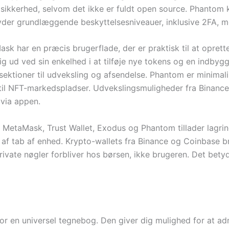
sikkerhed, selvom det ikke er fuldt open source. Phantom 
der grundlæggende beskyttelsesniveauer, inklusive 2FA, men 
ask har en præcis brugerflade, der er praktisk til at oprette
 sig ud ved sin enkelhed i at tilføje nye tokens og en indby
ektioner til udveksling og afsendelse. Phantom er minimalis
e til NFT-markedspladser. Udvekslingsmuligheder fra Binan
 via appen.
. MetaMask, Trust Wallet, Exodus og Phantom tillader lagrin
e af tab af enhed. Krypto-wallets fra Binance og Coinbase 
vate nøgler forbliver hos børsen, ikke brugeren. Det betyde
 for en universel tegnebog. Den giver dig mulighed for at ad