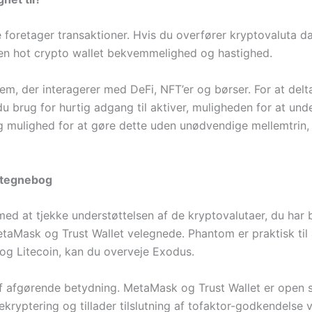
 foretager transaktioner. Hvis du overfører kryptovaluta dagl
 en hot crypto wallet bekvemmelighed og hastighed.
em, der interagerer med DeFi, NFT’er og børser. For at del
u brug for hurtig adgang til aktiver, muligheden for at unde
g mulighed for at gøre dette uden unødvendige mellemtrin, 
-tegnebog
med at tjekke understøttelsen af ​​de kryptovalutaer, du har
aMask og Trust Wallet velegnede. Phantom er praktisk til 
n og Litecoin, kan du overveje Exodus.
 afgørende betydning. MetaMask og Trust Wallet er open s
ekryptering og tillader tilslutning af tofaktor-godkendelse 