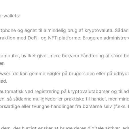
a-wallets:
rtphone og egnet til almindelig brug af kryptovaluta. Såda
teraktion med DeFi- og NFT-platforme. Brugeren administrer
computer, hvilket giver mere bekvem håndtering af store be
er.
wser; de kan gemme nøgler på brugersiden eller på udbyder
ed.
utomatisk ved registrering på kryptovalutabørser og tillader
en, så sådanne muligheder er praktiske til handel, men mindr
orsætlige eller tvungne handlinger fra børserne selv (f.eks
 dem, der hurtigt ønsker at bruge deres digitale aktiver, a