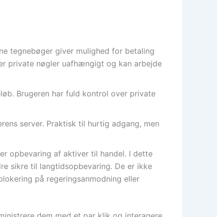
nne tegnebøger giver mulighed for betaling
er private nøgler uafhængigt og kan arbejde
løb. Brugeren har fuld kontrol over private
ens server. Praktisk til hurtig adgang, men
 opbevaring af aktiver til handel. I dette
e sikre til langtidsopbevaring. De er ikke
. blokering på regeringsanmodning eller
dministrere dem med et par klik og interagere