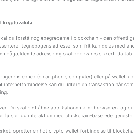
f kryptovaluta
 skal du forstå nøglebegreberne i blockchain – den offentlig
æsenterer tegnebogens adresse, som frit kan deles med andr
den pågældende adresse og skal opbevares sikkert, da tab el
rugerens enhed (smartphone, computer) eller på wallet-udb
t internetforbindelse kan du udføre en transaktion når som
ing.
tiver: Du skal blot åbne applikationen eller browseren, og d
overførsler og interaktion med blockchain-baserede tjenester
rket, opretter en hot crypto wallet forbindelse til blockch