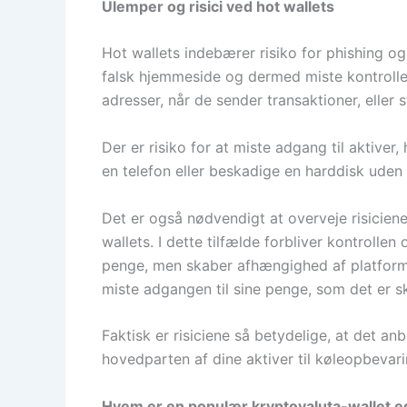
Ulemper og risici ved hot wallets
Hot wallets indebærer risiko for phishing og
falsk hjemmeside og dermed miste kontrolle
adresser, når de sender transaktioner, eller s
Der er risiko for at miste adgang til aktive
en telefon eller beskadige en harddisk uden 
Det er også nødvendigt at overveje risiciene
wallets. I dette tilfælde forbliver kontrolle
penge, men skaber afhængighed af platforme
miste adgangen til sine penge, som det er sk
Faktisk er risiciene så betydelige, at det an
hovedparten af ​​dine aktiver til køleopbevari
Hvem er en populær kryptovaluta-wallet eg