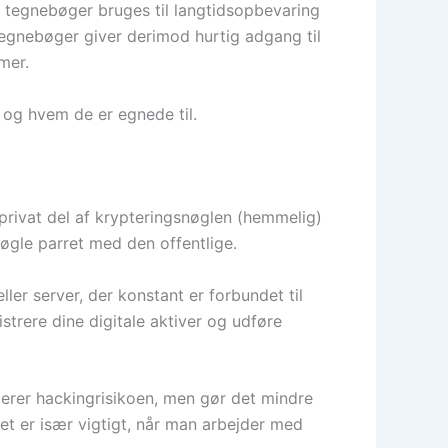
e tegnebøger bruges til langtidsopbevaring
e tegnebøger giver derimod hurtig adgang til
mer.
, og hvem de er egnede til.
 privat del af krypteringsnøglen (hemmelig)
 nøgle parret med den offentlige.
ler server, der konstant er forbundet til
istrere dine digitale aktiver og udføre
cerer hackingrisikoen, men gør det mindre
lket er især vigtigt, når man arbejder med