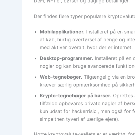
DeFi, NFT’er, børser og daglige betalinger.
Der findes flere typer populære kryptovalut
Mobilapplikationer.
Installeret på en sma
af køb, hurtig overførsel af penge og in
med aktiver overalt, hvor der er internet.
Desktop-programmer.
Installeret på en 
nøgler og kan bruge avancerede funktion
Web-tegnebøger.
Tilgængelig via en bro
kræver særlig opmærksomhed på sikkerh
Krypto-tegnebøger på børser.
Oprettes a
tilfælde opbevares private nøgler af børs
kun udsat for hackerrisici, men også for f
simpelthen tyveri af uærlige ejere).
Hotte kryptovaluta-wallets er et værktøj for