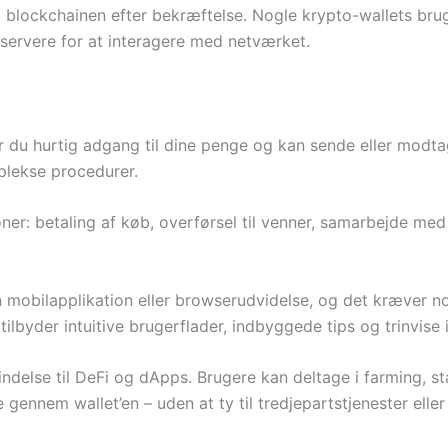
til blockchainen efter bekræftelse. Nogle krypto-wallets br
erservere for at interagere med netværket.
r du hurtig adgang til dine penge og kan sende eller modta
mplekse procedurer.
ner: betaling af køb, overførsel til venner, samarbejde med 
en mobilapplikation eller browserudvidelse, og det kræver n
ilbyder intuitive brugerflader, indbyggede tips og trinvise 
ndelse til DeFi og dApps. Brugere kan deltage i farming, s
gennem wallet’en – uden at ty til tredjepartstjenester elle