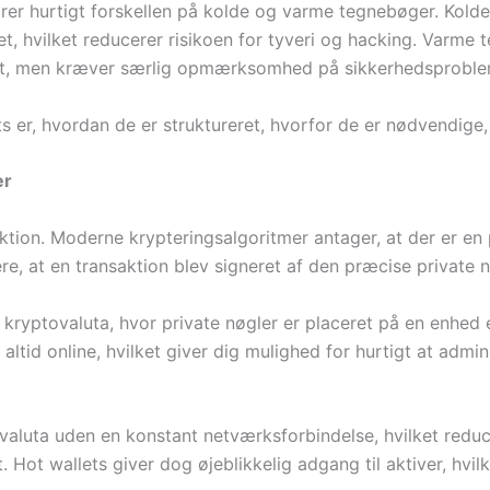
lærer hurtigt forskellen på kolde og varme tegnebøger. Kold
ttet, hvilket reducerer risikoen for tyveri og hacking. Varm
elst, men kræver særlig opmærksomhed på sikkerhedsproble
lets er, hvordan de er struktureret, hvorfor de er nødvendige
er
ktion. Moderne krypteringsalgoritmer antager, at der er en
cere, at en transaktion blev signeret af den præcise private
kryptovaluta, hvor private nøgler er placeret på en enhed el
 altid online, hvilket giver dig mulighed for hurtigt at admin
ovaluta uden en konstant netværksforbindelse, hvilket redu
t. Hot wallets giver dog øjeblikkelig adgang til aktiver, hvi