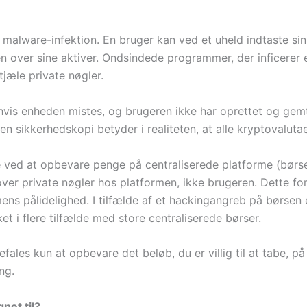
 malware-infektion. En bruger kan ved et uheld indtaste sin
n over sine aktiver. Ondsindede programmer, der inficerer 
tjæle private nøgler.
r, hvis enheden mistes, og brugeren ikke har oprettet og ge
en sikkerhedskopi betyder i realiteten, at alle kryptovaluta
 ved at opbevare penge på centraliserede platforme (børser
n over private nøgler hos platformen, ikke brugeren. Dette fo
ns pålidelighed. I tilfælde af et hackingangreb på børsen
et i flere tilfælde med store centraliserede børser.
befales kun at opbevare det beløb, du er villig til at tabe,
ng.
net til?