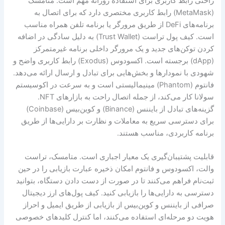
راحتی رابط کاربری برای استفاده روزانه مهم است. متامسک
(MetaMask) رابط کاربری مختصری دارد که برای اتصال به
برنامه‌های DeFi از طریق مرورگر یا برنامه تلفن همراه مناسب
است. کیف پول تراست (Trust Wallet) به دلیل سادگی در اضافه
کردن توکن‌های جدید و یک مرورگر داخلی برنامه غیرمتمرکز
(dApp) برجسته است. اکسودوس (Exodus) رابط کاربری واضح و
شهودی با نمودارها و بخش‌هایی برای تبادل و ارسال ارائه می‌دهد.
فانتوم (Phantom) مینیمالیستی است و به سرعت در اکوسیستم
سولانا کار می‌کند، از جمله اتصال راحت به بازارهای NFT.
گزینه‌های تبادل از بایننس (Binance) و کوین‌بیس (Coinbase)
برای دسترسی سریع به معاملات و نظارت بر دارایی‌ها از طریق
برنامه کاربردی، مناسب هستند.
قابلیت پشتیبان‌گیری یک معیار اجباری است. متامسک، تراست
والت، اکسودوس و فانتوم امکان ذخیره عبارت بازیابی را در حین
ثبت‌نام فراهم می‌کنند تا در صورت از دست دادن دستگاه، بتوانید
دسترسی به دارایی‌ها را بازیابی کنید. کیف پول‌های ارز دیجیتال
صرافی از بایننس و کوین‌بیس از بازیابی از طریق ایمیل و احراز
هویت دو مرحله‌ای استفاده می‌کنند، اما کنترل کلیدهای خصوصی