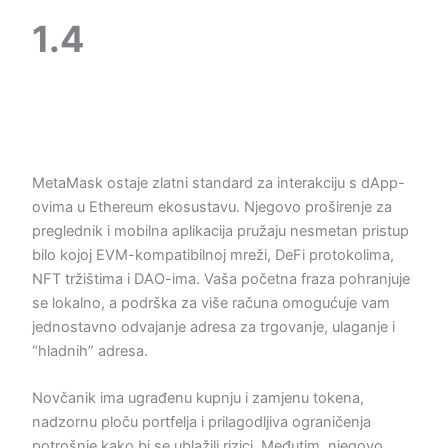
1.4
MetaMask ostaje zlatni standard za interakciju s dApp-
ovima u Ethereum ekosustavu. Njegovo proširenje za
preglednik i mobilna aplikacija pružaju nesmetan pristup
bilo kojoj EVM-kompatibilnoj mreži, DeFi protokolima,
NFT tržištima i DAO-ima. Vaša početna fraza pohranjuje
se lokalno, a podrška za više računa omogućuje vam
jednostavno odvajanje adresa za trgovanje, ulaganje i
“hladnih” adresa.
Novčanik ima ugrađenu kupnju i zamjenu tokena,
nadzornu ploču portfelja i prilagodljiva ograničenja
potrošnje kako bi se ublažili rizici. Međutim, njegovo