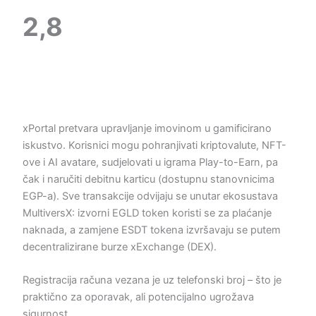
2,8
xPortal pretvara upravljanje imovinom u gamificirano
iskustvo. Korisnici mogu pohranjivati ​​kriptovalute, NFT-
ove i AI avatare, sudjelovati u igrama Play-to-Earn, pa
čak i naručiti debitnu karticu (dostupnu stanovnicima
EGP-a). Sve transakcije odvijaju se unutar ekosustava
MultiversX: izvorni EGLD token koristi se za plaćanje
naknada, a zamjene ESDT tokena izvršavaju se putem
decentralizirane burze xExchange (DEX).
Registracija računa vezana je uz telefonski broj – što je
praktično za oporavak, ali potencijalno ugrožava
sigurnost.