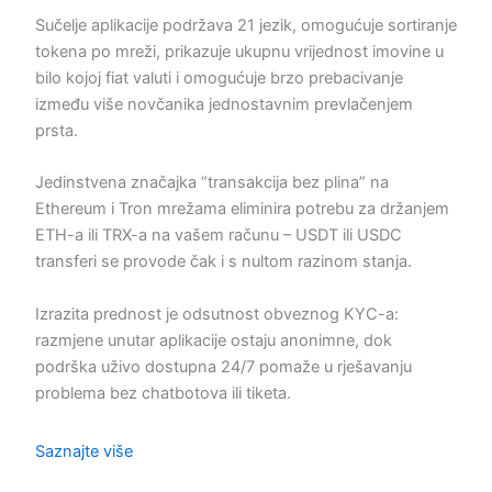
Sučelje aplikacije podržava 21 jezik, omogućuje sortiranje
tokena po mreži, prikazuje ukupnu vrijednost imovine u
bilo kojoj fiat valuti i omogućuje brzo prebacivanje
između više novčanika jednostavnim prevlačenjem
prsta.
Jedinstvena značajka “transakcija bez plina” na
Ethereum i Tron mrežama eliminira potrebu za držanjem
ETH-a ili TRX-a na vašem računu – USDT ili USDC
transferi se provode čak i s nultom razinom stanja.
Izrazita prednost je odsutnost obveznog KYC-a:
razmjene unutar aplikacije ostaju anonimne, dok
podrška uživo dostupna 24/7 pomaže u rješavanju
problema bez chatbotova ili tiketa.
Saznajte više