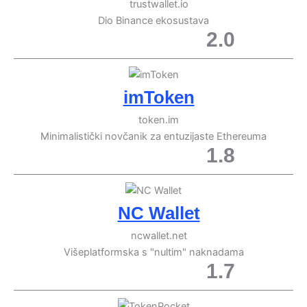
trustwallet.io
Dio Binance ekosustava
2.0
imToken
token.im
Minimalistički novčanik za entuzijaste Ethereuma
1.8
NC Wallet
ncwallet.net
Višeplatformska s "nultim" naknadama
1.7