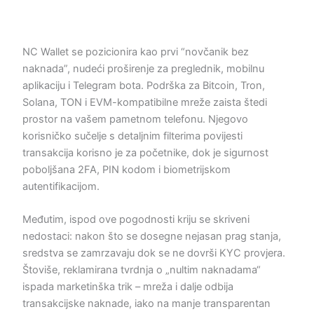
NC Wallet se pozicionira kao prvi “novčanik bez
naknada”, nudeći proširenje za preglednik, mobilnu
aplikaciju i Telegram bota. Podrška za Bitcoin, Tron,
Solana, TON i EVM-kompatibilne mreže zaista štedi
prostor na vašem pametnom telefonu. Njegovo
korisničko sučelje s detaljnim filterima povijesti
transakcija korisno je za početnike, dok je sigurnost
poboljšana 2FA, PIN kodom i biometrijskom
autentifikacijom.
Međutim, ispod ove pogodnosti kriju se skriveni
nedostaci: nakon što se dosegne nejasan prag stanja,
sredstva se zamrzavaju dok se ne dovrši KYC provjera.
Štoviše, reklamirana tvrdnja o „nultim naknadama“
ispada marketinška trik – mreža i dalje odbija
transakcijske naknade, iako na manje transparentan