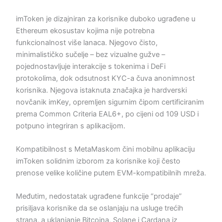
imToken je dizajniran za korisnike duboko ugrađene u
Ethereum ekosustav kojima nije potrebna
funkcionalnost više lanaca. Njegovo čisto,
minimalističko sučelje – bez vizualne gužve –
pojednostavljuje interakcije s tokenima i DeFi
protokolima, dok odsutnost KYC-a čuva anonimnost
korisnika. Njegova istaknuta značajka je hardverski
novčanik imKey, opremljen sigurnim čipom certificiranim
prema Common Criteria EAL6+, po cijeni od 109 USD i
potpuno integriran s aplikacijom.
Kompatibilnost s MetaMaskom čini mobilnu aplikaciju
imToken solidnim izborom za korisnike koji često
prenose velike količine putem EVM-kompatibilnih mreža.
Međutim, nedostatak ugrađene funkcije “prodaje”
prisiljava korisnike da se oslanjaju na usluge trećih
strana, a uklanjanje Bitcoina, Solane i Cardana iz