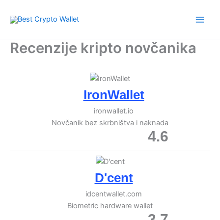
Skip
to
content
Recenzije kripto novčanika
IronWallet
ironwallet.io
Novčanik bez skrbništva i naknada
4.6
D'cent
idcentwallet.com
Biometric hardware wallet
3.7