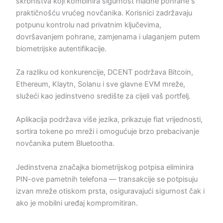
skrbništva koji kombinira sigurnost hladne pohrane s
praktičnošću vrućeg novčanika. Korisnici zadržavaju
potpunu kontrolu nad privatnim ključevima,
dovršavanjem pohrane, zamjenama i ulaganjem putem
biometrijske autentifikacije.
Za razliku od konkurencije, DCENT podržava Bitcoin,
Ethereum, Klaytn, Solanu i sve glavne EVM mreže,
služeći kao jedinstveno središte za cijeli vaš portfelj.
Aplikacija podržava više jezika, prikazuje fiat vrijednosti,
sortira tokene po mreži i omogućuje brzo prebacivanje
novčanika putem Bluetootha.
Jedinstvena značajka biometrijskog potpisa eliminira
PIN-ove pametnih telefona — transakcije se potpisuju
izvan mreže otiskom prsta, osiguravajući sigurnost čak i
ako je mobilni uređaj kompromitiran.