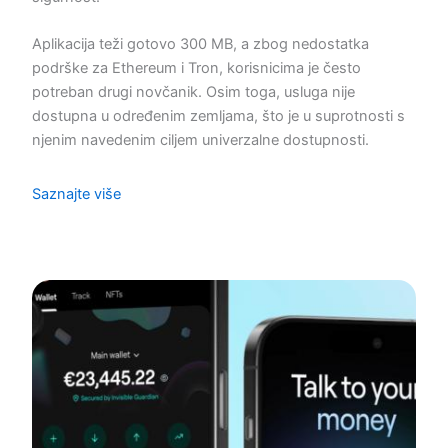
Aplikacija teži gotovo 300 MB, a zbog nedostatka
podrške za Ethereum i Tron, korisnicima je često
potreban drugi novčanik. Osim toga, usluga nije
dostupna u određenim zemljama, što je u suprotnosti s
njenim navedenim ciljem univerzalne dostupnosti.
Saznajte više