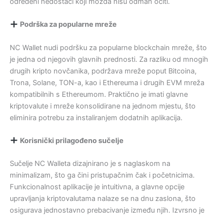
određeni nedostaci koji možda nisu odmah očiti.
Podrška za popularne mreže
NC Wallet nudi podršku za popularne blockchain mreže, što
je jedna od njegovih glavnih prednosti. Za razliku od mnogih
drugih kripto novčanika, podržava mreže poput Bitcoina,
Trona, Solane, TON-a, kao i Ethereuma i drugih EVM mreža
kompatibilnih s Ethereumom. Praktično je imati glavne
kriptovalute i mreže konsolidirane na jednom mjestu, što
eliminira potrebu za instaliranjem dodatnih aplikacija.
Korisnički prilagođeno sučelje
Sučelje NC Walleta dizajnirano je s naglaskom na
minimalizam, što ga čini pristupačnim čak i početnicima.
Funkcionalnost aplikacije je intuitivna, a glavne opcije
upravljanja kriptovalutama nalaze se na dnu zaslona, ​​što
osigurava jednostavno prebacivanje između njih. Izvrsno je