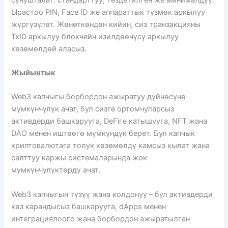
Ырастоо PIN, Face ID же аппараттык түзмөк аркылуу
жүргүзүлөт. Жөнөткөндөн кийин, сиз транзакцияны
TxID аркылуу блокчейн изилдөөчүсү аркылуу
көзөмөлдөй аласыз.
Жыйынтык
Web3 капчыгы борбордон ажыратуу дүйнөсүнө
мүмкүнчүлүк ачат, бул сизге ортомчуларсыз
активдерди башкарууга, DeFiге катышууга, NFT жана
DAO менен иштөөгө мүмкүндүк берет. Бул капчык
криптовалютага толук көзөмөлдү камсыз кылат жана
салттуу каржы системаларында жок
мүмкүнчүлүктөрдү ачат.
Web3 капчыгын түзүү жана колдонуу – бул активдерди
көз карандысыз башкарууга, dApps менен
интеграциялоого жана борбордон ажыратылган