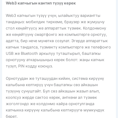
Web3 капчыгын кантип түзүү керек
Web3 капчыгын түзүү үчүн, ылайыктуу вариантты
тандаңыз: мобилдик тиркеме, браузер же жумушчу
стол кеңейтүүсү же аппараттык түзмөк. Колдонмону
же кеңейтүүнү смартфонго же компьютерге орнотуу,
адатта, бир нече мүнөткө созулат. Эгерде аппараттык
капчык тандалса, түзмөктү компьютерге же телефонго
USB же Bluetooth аркылуу туташтырып, баштапкы
орнотууну аткарышыңыз керек болот: жаңы капчык
түзүп, PIN кодду коюңуз.
Орнотуудан же туташуудан кийин, система кирүүнү
калыбына келтирүү үчүн баштапкы сөз айкашын
түзүүнү сунуштайт. Бул сөз айкашын жазып алып,
коопсуз жерде сактоо керек, анткени ал түзмөк
жоголгондо же колдонмо кайра орнотулганда
капчыкка кирүүнү калыбына келтирүүгө мүмкүндүк
берет.