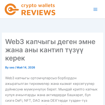
Skip
to
content
Web3 капчыгы деген эмне
жана аны кантип түзүү
керек
By
seo
/
Май 14, 2026
Web3 капчыгы ортомчуларсыз борбордон
ажыратылган тиркемелер жана кызмат көрсөтүүлөр
дүйнөсүнө мүмкүнчүлүк берет. Мындай крипто капчык
купуя ачкычтарды жана активдерди башкарат, бул
сизге DeFi, NFT, DAO жана DEX’терди түздөн-түз