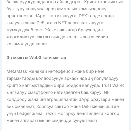
башкаруу куралдарына айландырат. Крипто капчыктын
бул түрү кошумча программалык камсыздоону
орнотпостон dApps’ка туташууга, DEX’терде соода
кылууга жана DeFi жана NFT’лерге катышууга
мүмкүндүк берет. Жеке ачкычтар браузердин
жергиликтүү сактагычында калат жана ээсинин
көзөмөлүндө калат.
Эң мыкты Web3 капчыктар
MetaMask жөнөкөй интерфейси жана бир нече
тармактарды колдоосунун аркасында эң популярдуу
крипто капчыктардын бири бойдон калууда. Trust Wallet
ыңгайлуу смартфонго негизделген башкаруу, NFT
колдоосу жана интеграцияланган dApp браузери менен
айырмаланат. Коопсуз сактоо жана DeFi менен иштөө
үчүн Ledger жана Trezor жогорку деңгээлдеги коргоо
менен аппараттык чечимдерди сунушташат.