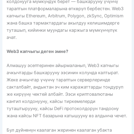
колдонууга мүмкүндүк берет — башкарууну үчүнчү
тараптын платформаларына өткөрүп бербестен. Web3
капчыгы Ethereum, Arbitrum, Polygon, zkSync, Optimism
жана башка тармактардагы акылдуу келишимдерге
туташып, кийинки муундагы каржыга мүмкүнчүлүк
ачат.
Web3 капчыгы деген эмне?
Алмашуу эсептеринен айырмаланып, Web3 капчыгы
ачкычтарды башкарууну ээсинин колунда калтырат.
Жеке ачкычтар үчүнчү тараптын серверлеринде
сакталбайт, андыктан эч ким каражаттарды тоңдуруп
же кирүүнү чектей албайт. Ээси криптовалютаны
кантип колдонууну, кайсы тиркемелерди
туташтырууну, кайсы DeFi протоколдорун тандоону
жана кайсы NFT базарына катышууну өз алдынча чечет.
Бул дүйнөнүн каалаган жеринен каалаган убакта