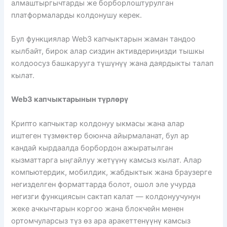
алмаштыргычтарды же борборлоштурулган
платформаларды колдонушу керек.
Бул функциялар Web3 капчыктарын жаман тандоо
кылбайт, бирок алар сиздин активдериңизди тышкы
колдоосуз башкарууга түшүнүү жана даярдыкты талап
кылат.
Web3 капчыктарынын түрлөрү
Крипто капчыктар колдонуу ыкмасы жана алар
иштеген түзмөктөр боюнча айырмаланат, бул ар
кандай кырдаалда борбордон ажыратылган
кызматтарга ыңгайлуу жетүүнү камсыз кылат. Алар
компьютердик, мобилдик, жабдыктык жана браузерге
негизделген форматтарда болот, ошол эле учурда
негизги функциясын сактап калат — колдонуучунун
жеке ачкычтарын коргоо жана блокчейн менен
ортомчуларсыз түз өз ара аракеттенүүнү камсыз