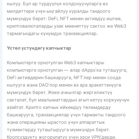
кылуу. Бул ар түрдүүлүк колдонуучуларга өз
милдеттери үчүн ыңгайлуу куралды тандоого
мүмкүндүк берет: DeFi, NFT менен активдүү иштөө,
криптовалюталарды узак мөөнөттүү сактоо же Web3
тармагындагы күнүмдүк транзакциялар.
Үстөл үстүндөгү капчыктар
Компьютерге орнотулган Web3 капчыктары
компьютерге орнотулган — алар dApps’ка туташууга,
DeFi активдерин башкарууга, NFT’лер менен соода
кылууга жана DAO’лор менен өз ара аракеттенүүгө
мүмкүндүк берет. Жеке ачкычтар жергиликтүү
сакталат, бул маалыматтардын агып кетүү коркунучун
азайтат. Крипто капчык ийкемдүү төлөмдөрдү
башкарууга, транзакциялар үчүн тармакты тандоого
жана операцияны ырастоо үчүн аппараттык
түзмөктөрдү туташтырууга мүмкүндүк берет.
Коопсуздукту жогорулатуу үчүн ээси VPN’дерди,