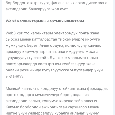
борбордон ажыратууга, финансылык эркиндикке жана
активдерди башкарууга жол ачат.
Web3 капчыктарынын артыкчылыктары
Web3 крипто капчыктары электрондук почта жана
сырсөз менен катталбастан тиркемелерге кирүүгө
мүмкүндүк берет. Анын ордуна, колдонуучу капчык
аркылуу кирүүсүн ырастап, анонимдүүлүктү жана
купуялуулукту сактайт. Бул жеке маалыматтарын
платформаларда калтыргысы келбегендер жана
онлайн режиминде купуялуулукка умтулгандар үчүн
ыңгайлуу.
Мындай капчыкты колдонуу стейкинг жана фермердик
протоколдорго мүмкүнчүлүк берет, анда сиз
активдерди салып, кошумча киреше таба аласыз.
Капчык борбордон ажыратылган каржылоо менен
иштөө үчүн универсалдуу куралга айланат, үчүнчү