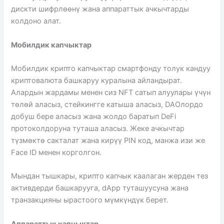
дискти шифрлөөнү жана аппараттык ачкычтарды
колдоно алат.
Мобилдик капчыктар
Мобилдик крипто капчыктар смартфонду толук кандуу
криптовалюта башкаруу куралына айландырат.
Алардын жардамы менен сиз NFT сатып алуулары үчүн
төлөй аласыз, стейкингге катыша аласыз, DAOлордо
добуш бере аласыз жана жолдо баратып DeFi
протоколдоруна туташа аласыз. Жеке ачкычтар
түзмөктө сакталат жана кирүү PIN код, манжа изи же
Face ID менен корголгон.
Мындан тышкары, крипто капчык каалаган жерден тез
активдерди башкарууга, dApp туташуусуна жана
транзакцияны ырастоого мүмкүндүк берет.
Аппараттык капчыктар