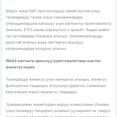
dApps жана DeFi протоколдору менен иштөө үчүн,
төлөмдөрдү төлөө жана тиркемелердин
операцияларына катышуу үчүн капчыкты криптовалюта
(мисалы, ETH) менен каржылоого арзыйт. Андан кийин
сиз активдерди башкара аласыз, транзакцияларды
ырастай аласыз жана чектөөсүз акылдуу
келишимдерди колдоно аласыз.
Web3 капчыгы аркылуу криптовалютаны кантип
жөнөтүү керек
Токендерди жөнөтүү үчүн капчыкты ачыңыз, жөнөтүү
функциясын тандаңыз, алуучунун дарегин, суммасын
киргизиңиз жана тармакты тандаңыз.
Транзакцияны жөнөтүүдөн мурун, комиссияны (бензин
үчүн төлөмдү) текшерип, ылайыктуу вариантты тандоо
сунушталат: стандарттуу, тездетилген же минималдуу.