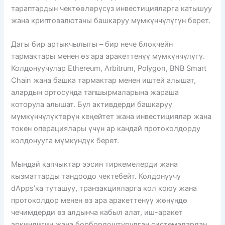
тараптардын чектөөлөрүсүз инвестицияларга катышуу
жана криптовалютаны башкаруу мүмкүнчүлүгүн берет.
Дагы бир артыкчылыгы – бир нече блокчейн
тармактары менен өз ара аракеттенүү мүмкүнчүлүгү.
Колдонуучулар Ethereum, Arbitrum, Polygon, BNB Smart
Chain жана башка тармактар ​​менен иштей алышат,
алардын ортосунда тапшырмаларына жараша
которула алышат. Бул активдерди башкаруу
мүмкүнчүлүктөрүн кеңейтет жана инвестициялар жана
токен операциялары үчүн ар кандай протоколдорду
колдонууга мүмкүндүк берет.
Мындай капчыктар ээсин тиркемелерди жана
кызматтарды тандоодо чектебейт. Колдонуучу
dApps’ка туташуу, транзакцияларга кол коюу жана
протоколдор менен өз ара аракеттенүү жөнүндө
чечимдерди өз алдынча кабыл алат, иш-аракет
эркиндигин жана борборлоштурулган системалардан