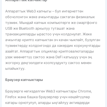
Аппараттык Web3 капчыгы – бул интернеттен
обочолонгон жеке ачкычтарды сактаган физикалык
түзмөк. Мындай капчык компьютерге же смартфонго
USB же Bluetooth аркылуу туташат жана
транзакцияларды ырастоо үчүн колдонулат. Жеке
ачкычтар крипто капчыктан эч качан чыкпайт, бузулган
түзмөктөрдү колдонгондо да хакердик коркунучтарды
азайтат. Аппараттык опциялар криптовалюталарды
узак мөөнөттүү сактоо жана DeFi катышуу үчүн эң
жогорку деңгээлдеги коопсуздукту сактоо менен
ылайыктуу.
Браузер капчыктары
Браузерге негизделген Web3 капчыктары Chrome,
Firefox жана башка браузерлер үчүн кеңейтүүлөр
катары орнотулуп, аларды ыңгайлуу активдерди