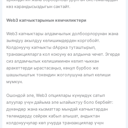
көз карандысыздыгын сактайт.
Web3 капчыктарынын кемчиликтери
Web3 капчыктары алдамчылык долбоорлорунан жана
зыяндуу акылдуу келишимдерден коргобойт.
Колдонуучу капчыкты dAppка туташтырып,
транзакцияларга кол коюуну өз алдынча чечет. Эгерде
сиз алдамчылык келишиминен келип чыккан
аракеттерди ырастасаңыз, көңүл бурбоо же
шашылыштык токендин жоголушуна алып келиши
мүмкүн.
Ошондой эле, Web3 опциялары күнүмдүк сатып
алуулар үчүн дайыма эле ылайыктуу боло бербейт:
дүкөндөр жана кызматтар мындай капчыктардан
төлөмдөрдү сейрек кабыл алышат, андыктан
колдонуучулар көп учурда транзакциялар үчүн