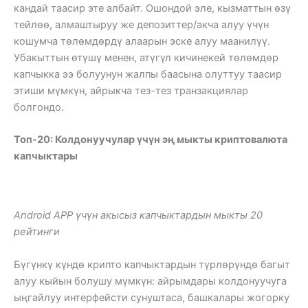
кандай таасир эте албайт. Ошондой эле, кызматтын өзү
тейлөө, алмаштыруу же депозиттер/акча алуу үчүн
кошумча төлөмдөрдү алаарын эске алуу маанилүү.
Убакыттын өтүшү менен, атүгүл кичинекей төлөмдөр
капчыкка ээ болуунун жалпы баасына олуттуу таасир
этиши мүмкүн, айрыкча тез-тез транзакциялар
болгондо.
Топ-20: Колдонуучулар үчүн эң мыкты криптовалюта
капчыктары
Android APP үчүн акысыз капчыктардын мыкты 20
рейтинги
Бүгүнкү күндө крипто капчыктардын түрлөрүндө багыт
алуу кыйын болушу мүмкүн: айрымдары колдонуучуга
ыңгайлуу интерфейсти сунуштаса, башкалары жогорку