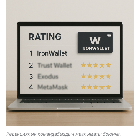
Редакциялык командабыздын маалыматы боюнча,