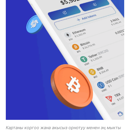
Картаны коргоо жана акысыз орнотуу менен эң мыкты