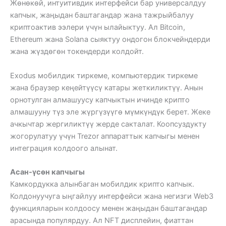
Жөнөкөй, интуитивдик интерфейси бар универсалдуу
капчык, жаңыдан баштагандар жана тажрыйбалуу
криптоактив ээлери үчүн ылайыктуу. Ал Bitcoin,
Ethereum жана Solana сыяктуу ондогон блокчейндерди
жана жүздөгөн токендерди колдойт.
Exodus мобилдик тиркеме, компьютердик тиркеме
жана браузер кеңейтүүсү катары жеткиликтүү. Анын
орнотулган алмашуусу капчыктын ичинде крипто
алмашууну түз эле жүргүзүүгө мүмкүндүк берет. Жеке
ачкычтар жергиликтүү жерде сакталат. Коопсуздукту
жогорулатуу үчүн Trezor аппараттык капчыгы менен
интеграция колдоого алынат.
Асан-үсөн капчыгы
Камкордукка алынбаган мобилдик крипто капчык.
Колдонуучуга ыңгайлуу интерфейси жана негизги Web3
функцияларын колдоосу менен жаңыдан баштагандар
арасында популярдуу. Ал NFT дисплейин, фиаттан