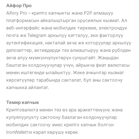
Айфор Про
Aifory Pro – крипто капчыкты жана P2P алмашуу
платформасын айкалыштырган орусиялык кызмат. Ал
веб-интерфейс жана мобилдик тиркеме, электрондук
почта же Telegram аркылуу катталуу, эки факторлуу
аутентификация, накталай акча же которуулар аркылуу
депозиттер, активдерди тез алмаштыруу жана рублден
акча алуу мүмкүнчүлүктөрүн сунуштайт. Жаңыдан
баштаган колдонуучулар үчүн, айрыкча фиат валютасы
менен иштегенде ылайыктуу. Жеке ачкычтар кызмат
көрсөтүүлөр тарабында сакталат, бул аны сактоочу
капчыкка айлантат.
Темир капчык
Криптовалюта менен тез өз ара аракеттенүүнү жана
купуялуулукту сактоону баалаган колдонуучулар
мобилдик сактоочу эмес крипто капчык болгон
IronWalletти карап көрүшү керек.