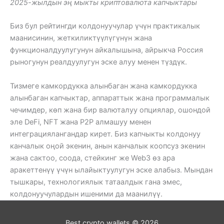
2025-жылдын эң мыкты криптовалюта капчыктары
Биз бул рейтингди колдонуучулар үчүн практикалык
маанисинин, жеткиликтүүлүгүнүн жана
функционалдуулугунун айкалышына, айрыкча Россия
рыногунун реалдуулугун эске алуу менен түздүк.
Тизмеге камкордукка алынбаган жана камкордукка
алынбаган капчыктар, аппараттык жана программалык
чечимдер, көп жана бир валюталуу опциялар, ошондой
эле DeFi, NFT жана P2P алмашуу менен
интеграциялангандар кирет. Биз капчыкты колдонуу
канчалык оңой экенин, анын канчалык коопсуз экенин
жана сактоо, соода, стейкинг же Web3 өз ара
аракеттенүү үчүн ылайыктуулугун эске алабыз. Мындан
тышкары, технологиялык татаалдык гана эмес,
колдонуучулардын ишеними да маанилүү.
Best crypto wallets © 2026