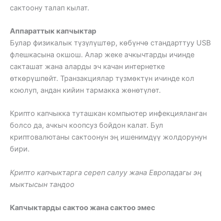
сактоону талап кылат.
Аппараттык капчыктар
Булар физикалык түзүлүштөр, көбүнчө стандарттуу USB
флешкасына окшош. Алар жеке ачкычтарды ичинде
сакташат жана аларды эч качан интернетке
өткөрүшпөйт. Транзакциялар түзмөктүн ичинде кол
коюлуп, андан кийин тармакка жөнөтүлөт.
Крипто капчыкка туташкан компьютер инфекцияланган
болсо да, ачкыч коопсуз бойдон калат. Бул
криптовалютаны сактоонун эң ишенимдүү жолдорунун
бири.
Крипто капчыктарга сереп салуу жана Европадагы эң
мыктысын тандоо
Капчыктарды сактоо жана сактоо эмес