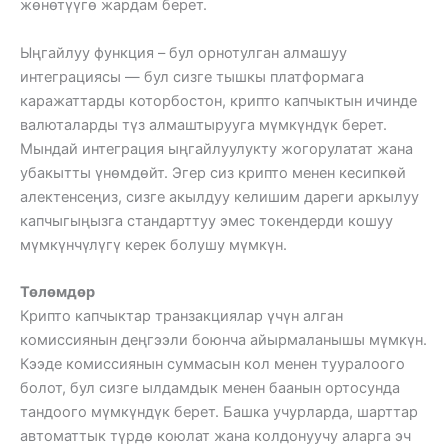
жөнөтүүгө жардам берет.
Ыңгайлуу функция – бул орнотулган алмашуу
интеграциясы — бул сизге тышкы платформага
каражаттарды которбостон, крипто капчыктын ичинде
валюталарды түз алмаштырууга мүмкүндүк берет.
Мындай интеграция ыңгайлуулукту жогорулатат жана
убакытты үнөмдөйт. Эгер сиз крипто менен кесипкөй
алектенсеңиз, сизге акылдуу келишим дареги аркылуу
капчыгыңызга стандарттуу эмес токендерди кошуу
мүмкүнчүлүгү керек болушу мүмкүн.
Төлөмдөр
Крипто капчыктар транзакциялар үчүн алган
комиссиянын деңгээли боюнча айырмаланышы мүмкүн.
Кээде комиссиянын суммасын кол менен тууралоого
болот, бул сизге ылдамдык менен баанын ортосунда
тандоого мүмкүндүк берет. Башка учурларда, шарттар
автоматтык түрдө коюлат жана колдонуучу аларга эч