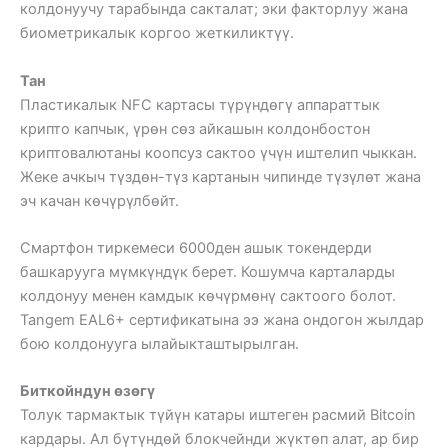
колдонуучу тарабында сакталат; эки факторлуу жана
биометрикалык коргоо жеткиликтүү.
Тан
Пластикалык NFC картасы түрүндөгү аппараттык
крипто капчык, үрөн сөз айкашын колдонбостон
криптовалютаны коопсуз сактоо үчүн иштелип чыккан.
Жеке ачкыч түздөн-түз картанын чипинде түзүлөт жана
эч качан көчүрүлбөйт.
Смартфон тиркемеси 6000ден ашык токендерди
башкарууга мүмкүндүк берет. Кошумча карталарды
колдонуу менен камдык көчүрмөнү сактоого болот.
Tangem EAL6+ сертификатына ээ жана ондогон жылдар
бою колдонууга ылайыкташтырылган.
Биткойндун өзөгү
Толук тармактык түйүн катары иштеген расмий Bitcoin
кардары. Ал бүтүндөй блокчейнди жүктөп алат, ар бир