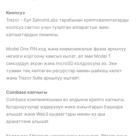
Коопсуз
Trezor – бул SatoshiLabs тарабынан криптовалюталарды
коопсуз сактоо үчүн түзүлгөн аппараттык эмес
капчыктардын линиясы.
Model One PIN код жана мнемоникалык фраза аркылуу
негизги коргоону камсыз кылат, ал эми Model T
сенсордук экран жана microSD колдоосуна ээ. Эки
түзмөк тең көптөгөн ресурстар менен шайкеш келет
жана Trezor Suite аркылуу иштейт.
Coinbase капчыгы
Coinbase компаниясынын өз алдынча крипто капчыгы.
Колдонуучулар өздөрүнүн жеке ачкычтарын башкара
алышат жана Web3 кызматтары менен өз ара
аракеттене алышат.
Колдонмо Ethereum негизиндеги токендер, Bitcoin жана