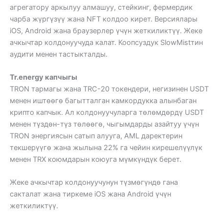
агрегатору аркылуу алмашуу, стейкинг, фермердик
чарба жүргүзүү жана NFT колдоо кирет. Версиялары
iOS, Android жана браузерлер үчүн жеткиликтүү. Жеке
ачкычтар колдонуучуда калат. Коопсуздук SlowMistтин
аудити менен тастыкталды.
Tr.energy капчыгы
TRON тармагы жана TRC-20 токендери, негизинен USDT
менен иштөөгө багытталган камкордукка алынбаган
крипто капчык. Ал колдонуучуларга төлөмдөрдү USDT
менен түздөн-түз төлөөгө, чыгымдарды азайтуу үчүн
TRON энергиясын сатып алууга, AML даректерин
текшерүүгө жана жылына 22% га чейин кирешелүүлүк
менен TRX коюмдарын коюуга мүмкүндүк берет.
Жеке ачкычтар колдонуучунун түзмөгүндө гана
сакталат жана тиркеме iOS жана Android үчүн
жеткиликтүү.