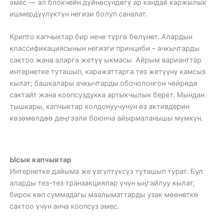
эмес — ал блокчейн дүйнөсүндөгү ар кандай каржылык
ишмердүүлүктүн негизи болуп саналат.
Крипто капчыктар бир нече түргө бөлүнөт. Алардын
классификациясынын негизги принциби – ачкычтарды
сактоо жана аларга жетүү ыкмасы. Айрым варианттар
интернетке туташып, каражаттарга тез жетүүнү камсыз
кылат; башкалары ачкычтарды обочолонгон чөйрөдө
сактайт жана коопсуздукка артыкчылык берет. Мындан
тышкары, капчыктар колдонуучунун өз активдерин
көзөмөлдөө деңгээли боюнча айырмаланышы мүмкүн.
Ысык капчыктар
Интернетке дайыма же үзгүлтүксүз туташып турат. Бул
аларды тез-тез транзакциялар үчүн ыңгайлуу кылат,
бирок көп суммадагы маалыматтарды узак мөөнөткө
сактоо үчүн анча коопсуз эмес.