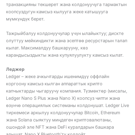
транзакцияны текшерет жана колдонуучуга тармактын
коопсуздугун камсыз кылууга жеке катышууга
мүмкүндүк берет.
Тажрыйбалуу колдонуучулар үчүн ылайыктуу; дискте
олуттуу мейкиндикти жана эсептөө ресурстарын талап
кылат. Максималдуу башкарууну, көз
карандысыздыкты жана купуялуулукту камсыз кылат.
Леджер
Ledger – жеке ачкычтарды ишенимдүү оффлайн
коргоону камсыз кылган аппараттык крипто
капчыктарды чыгаруучу компания. Түзмөктөр (мисалы,
Ledger Nano S Plus жана Nano X) коопсуз чипти жана
өзүнчө операциялык системаны колдонушат. Ledger Live
тиркемеси аркылуу колдонуучулар Bitcoin, Ethereum
жана Solana сыяктуу миңдеген криптовалютаны,
ошондой эле NFT жана DeFi куралдарын башкара
алышат. Nano X Bluetooth’ту колдойт.