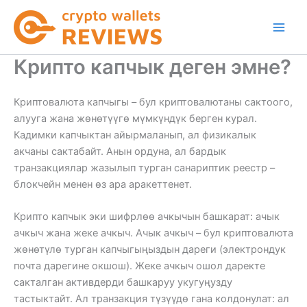
Skip
to
content
Крипто капчык деген эмне?
Криптовалюта капчыгы – бул криптовалютаны сактоого,
алууга жана жөнөтүүгө мүмкүндүк берген курал.
Кадимки капчыктан айырмаланып, ал физикалык
акчаны сактабайт. Анын ордуна, ал бардык
транзакциялар жазылып турган санариптик реестр –
блокчейн менен өз ара аракеттенет.
Крипто капчык эки шифрлөө ачкычын башкарат: ачык
ачкыч жана жеке ачкыч. Ачык ачкыч – бул криптовалюта
жөнөтүлө турган капчыгыңыздын дареги (электрондук
почта дарегине окшош). Жеке ачкыч ошол даректе
сакталган активдерди башкаруу укугуңузду
тастыктайт. Ал транзакция түзүүдө гана колдонулат: ал