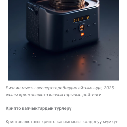
Биздин мыкты эксперттерибиздин айтымында, 2025-
жылы криптовалюта капчыктарынын рейтинги
Крипто капчыктардын түрлөрү
Криптовалютаны крипто капчыгысыз колдонуу мүмкүн