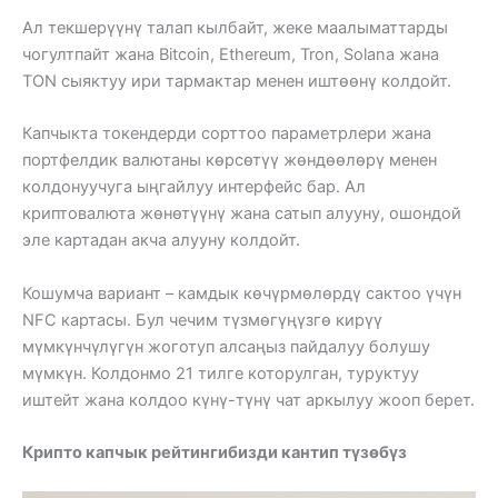
Ал текшерүүнү талап кылбайт, жеке маалыматтарды
чогултпайт жана Bitcoin, Ethereum, Tron, Solana жана
TON сыяктуу ири тармактар ​​менен иштөөнү колдойт.
Капчыкта токендерди сорттоо параметрлери жана
портфелдик валютаны көрсөтүү жөндөөлөрү менен
колдонуучуга ыңгайлуу интерфейс бар. Ал
криптовалюта жөнөтүүнү жана сатып алууну, ошондой
эле картадан акча алууну колдойт.
Кошумча вариант – камдык көчүрмөлөрдү сактоо үчүн
NFC картасы. Бул чечим түзмөгүңүзгө кирүү
мүмкүнчүлүгүн жоготуп алсаңыз пайдалуу болушу
мүмкүн. Колдонмо 21 тилге которулган, туруктуу
иштейт жана колдоо күнү-түнү чат аркылуу жооп берет.
Крипто капчык рейтингибизди кантип түзөбүз