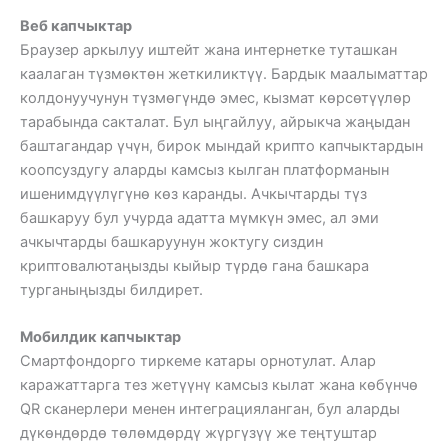
Веб капчыктар
Браузер аркылуу иштейт жана интернетке туташкан
каалаган түзмөктөн жеткиликтүү. Бардык маалыматтар
колдонуучунун түзмөгүндө эмес, кызмат көрсөтүүлөр
тарабында сакталат. Бул ыңгайлуу, айрыкча жаңыдан
баштагандар үчүн, бирок мындай крипто капчыктардын
коопсуздугу аларды камсыз кылган платформанын
ишенимдүүлүгүнө көз каранды. Ачкычтарды түз
башкаруу бул учурда адатта мүмкүн эмес, ал эми
ачкычтарды башкаруунун жоктугу сиздин
криптовалютаңызды кыйыр түрдө гана башкара
турганыңызды билдирет.
Мобилдик капчыктар
Смартфондорго тиркеме катары орнотулат. Алар
каражаттарга тез жетүүнү камсыз кылат жана көбүнчө
QR сканерлери менен интеграцияланган, бул аларды
дүкөндөрдө төлөмдөрдү жүргүзүү же теңтуштар