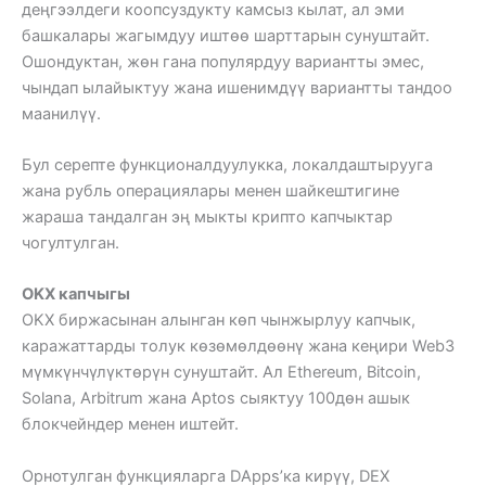
деңгээлдеги коопсуздукту камсыз кылат, ал эми
башкалары жагымдуу иштөө шарттарын сунуштайт.
Ошондуктан, жөн гана популярдуу вариантты эмес,
чындап ылайыктуу жана ишенимдүү вариантты тандоо
маанилүү.
Бул серепте функционалдуулукка, локалдаштырууга
жана рубль операциялары менен шайкештигине
жараша тандалган эң мыкты крипто капчыктар
чогултулган.
OKX капчыгы
OKX биржасынан алынган көп чынжырлуу капчык,
каражаттарды толук көзөмөлдөөнү жана кеңири Web3
мүмкүнчүлүктөрүн сунуштайт. Ал Ethereum, Bitcoin,
Solana, Arbitrum жана Aptos сыяктуу 100дөн ашык
блокчейндер менен иштейт.
Орнотулган функцияларга DApps’ка кирүү, DEX