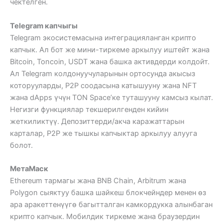
чектелген.
Telegram капчыгы
Telegram экосистемасына интеграцияланган крипто
капчык. Ал бот же мини-тиркеме аркылуу иштейт жана
Bitcoin, Toncoin, USDT жана башка активдерди колдойт.
Ал Telegram колдонуучуларынын ортосунда акысыз
которууларды, P2P соодасына катышууну жана NFT
жана dApps үчүн TON Space’ке туташууну камсыз кылат.
Негизги функциялар текшерилгенден кийин
жеткиликтүү. Депозиттерди/акча каражаттарын
карталар, P2P же тышкы капчыктар аркылуу алууга
болот.
МетаМаск
Ethereum тармагы жана BNB Chain, Arbitrum жана
Polygon сыяктуу башка шайкеш блокчейндер менен өз
ара аракеттенүүгө багытталган камкордукка алынбаган
крипто капчык. Мобилдик тиркеме жана браузердин