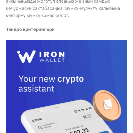
ачкычыңызды жоготуп алсаңыз же анын камдык
көчүрмөсүн сактабасаңыз, мүмкүнчүлүктү калыбына
келтирүү мүмкүн эмес болот.
Тандоо критерийлери