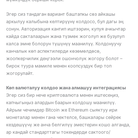
Эгер сиз тандаган вариант баштапкы сөз айкашы
аркылуу калыбына келтирүүнү колдосо, бул дагы эң
сонун. Авторизация кантип иштээрин, купуя ачкычтар
кайда сакталаарын жана түзмөк жоголуп же бузулуп
калса эмне болорун түшүнүү маанилүү. Колдонуучу
канчалык көп аспектилерди көзөмөлдөсө,
жоопкерчилик деңгээли ошончолук жогору болот –
бирок туура мамиле менен коопсуздук бир топ
жогорулайт.
Көп валюталуу колдоо жана алмашуу интеграциясы
Эгер сиз бир нече криптовалюта менен иштесеңиз,
капчыгыңыз алардын баарын колдошу маанилүү.
Айрым чечимдер Bitcoin же Ethereum сыяктуу ири
монеталар менен гана чектелсе, башкалары сейрек
кездешүүчү же анча белгилүү эместерин кошо алганда,
ар кандай стандарттагы токендерди сактоого/