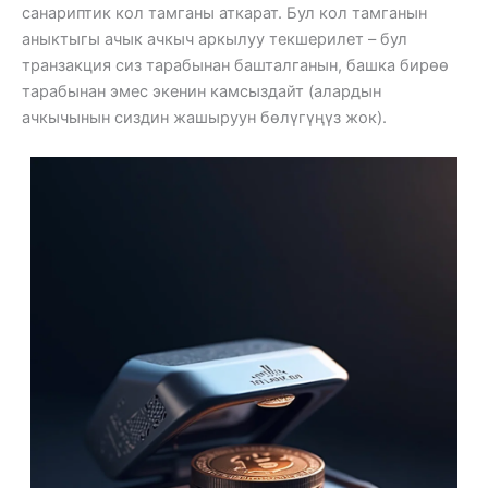
санариптик кол тамганы аткарат. Бул кол тамганын
аныктыгы ачык ачкыч аркылуу текшерилет – бул
транзакция сиз тарабынан башталганын, башка бирөө
тарабынан эмес экенин камсыздайт (алардын
ачкычынын сиздин жашыруун бөлүгүңүз жок).