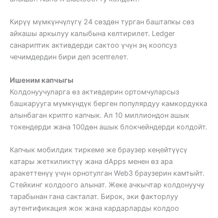
Кирүү мүмкүнчүлүгү 24 сөздөн турган баштапкы сөз
айкашы аркылуу калыбына келтирилет. Ledger
санариптик активдерди сактоо үчүн эң коопсуз
чечимдердин бири деп эсептелет.
Ишеним капчыгы
Колдонуучуларга өз активдерин ортомчуларсыз
башкарууга мүмкүндүк берген популярдуу камкордукка
алынбаган крипто капчык. Ал 10 миллиондон ашык
токендерди жана 100дөн ашык блокчейндерди колдойт.
Капчык мобилдик тиркеме же браузер кеңейтүүсү
катары жеткиликтүү жана dApps менен өз ара
аракеттенүү үчүн орнотулган Web3 браузерин камтыйт.
Стейкинг колдоого алынат. Жеке ачкычтар колдонуучу
тарабынан гана сакталат. Бирок, эки факторлуу
аутентификация жок жана кардарларды колдоо