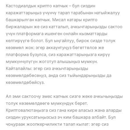
Кастодиалдык крипто капчык – бул сиздин
каражаттарыңыз үчүнчү тарап тарабынан натыйжалуу
башкарылган капчык. Мисал катары крипто
биржаларын же сиз катталып, ачкычтарыңызды сактоо
үчүн платформага ишенген онлайн кызматтарды
келтирүүгө болот. Бул ыңгайлуу, бирок сизде толук
көзөмөл жок: эгер аккаунтуңуз бөгөттөлсө же
платформа бузулса, сиз каражаттарыңызга кирүү
мүмкүнчүлүгүн жоготуп алышыңыз мүмкүн.
Кайталайлы: эгер сиз ачкычтарыңызды
көзөмөлдөбөсөңүз, анда сиз тыйындарыңызды да
көзөмөлдөбөйсүз.
Ал эми сактоочу эмес капчык сизге жеке ачкычыңызды
толук көзөмөлдөөгө мүмкүндүк берет.
Криптовалютаңызга сиз гана кире аласыз жана аларды
сиздин уруксатыңызсыз эч ким башкара албайт. Бул
чоңураак жоопкерчиликти талап кылат: эгер сиз