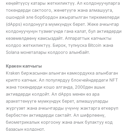
кеңейтүүсү катары жеткиликтүү. Ал колдонуучуларга
токендерди сактоого, жөнөтүүгө жана алмашууга,
ошондой эле борбордон ажыратылган тиркемелерди
(dApps) колдонууга мүмкүндүк берет. Жеке ачкычтар
колдонуучунун түзмөгүндө гана калат, бул активдерди
көзөмөлдөөнү камсыздайт. Аппараттык капчыкты
колдоо жеткиликтүү. Бирок, түпнуска Bitcoin жана
Solana монеталары колдоого алынбайт.
Кракен капчыгы
Kraken биржасынан алынган камкордукка алынбаган
крипто капчык. Ал популярдуу блокчейндердеги NFT
жана токендерди кошо алганда, 2000ден ашык
активдерди колдойт. Ал dApps менен өз ара
аракеттенүүгө мүмкүндүк берет, алмашууларды
жүргүзөт жана ачкычтарды үчүнчү жактарга өткөрүп
бербестен активдерди сактайт. Ал шифрлөөнү,
биометрикалык коргоону жана ачык булактуу код
базасын колдонот.