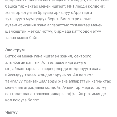
башка тармактар ​​менен иштейт; NFT’лерди колдойт;
жана орнотулган браузер аркылуу dApp’тарга
туташууга мүмкүндүк берет. Биометрикалык
аутентификация жана аппараттык түзмөктөр менен
шайкештик жеткиликтүү; биржада каттоодон өтүү
талап кылынбайт.
Электрум
Биткойн менен гана иштеген жеңил, сактоого
алынбаган капчык. Ал тез ишке киргизүүгө,
ыңгайлаштырылган серверлерди колдонууга жана
ийкемдүү төлөм жөндөөлөрүнө ээ. Ал көп кол
тамгалуу транзакцияларды жана аппараттык капчыктар
менен интеграцияны колдойт. Ачкычтар жергиликтүү
сакталат жана транзакцияларга оффлайн режиминде
кол коюуга болот.
Чыгуу