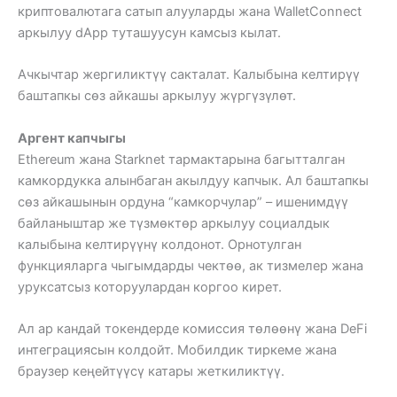
криптовалютага сатып алууларды жана WalletConnect
аркылуу dApp туташуусун камсыз кылат.
Ачкычтар жергиликтүү сакталат. Калыбына келтирүү
баштапкы сөз айкашы аркылуу жүргүзүлөт.
Аргент капчыгы
Ethereum жана Starknet тармактарына багытталган
камкордукка алынбаган акылдуу капчык. Ал баштапкы
сөз айкашынын ордуна “камкорчулар” – ишенимдүү
байланыштар же түзмөктөр аркылуу социалдык
калыбына келтирүүнү колдонот. Орнотулган
функцияларга чыгымдарды чектөө, ак тизмелер жана
уруксатсыз которуулардан коргоо кирет.
Ал ар кандай токендерде комиссия төлөөнү жана DeFi
интеграциясын колдойт. Мобилдик тиркеме жана
браузер кеңейтүүсү катары жеткиликтүү.