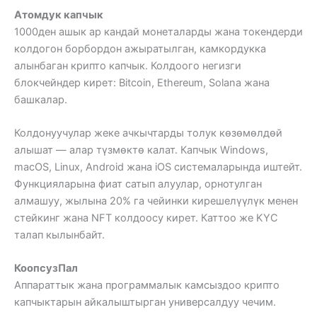
Атомдук капчык
1000ден ашык ар кандай монеталарды жана токендерди
колдогон борбордон ажыратылган, камкордукка
алынбаган крипто капчык. Колдоого негизги
блокчейндер кирет: Bitcoin, Ethereum, Solana жана
башкалар.
Колдонуучулар жеке ачкычтарды толук көзөмөлдөй
алышат — алар түзмөктө калат. Капчык Windows,
macOS, Linux, Android жана iOS системаларында иштейт.
Функцияларына фиат сатып алуулар, орнотулган
алмашуу, жылына 20% га чейинки кирешелүүлүк менен
стейкинг жана NFT колдоосу кирет. Каттоо же KYC
талап кылынбайт.
КоопсузПал
Аппараттык жана программалык камсыздоо крипто
капчыктарын айкалыштырган универсалдуу чечим.