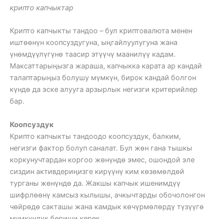
крипто капчыктар
Крипто капчыкты тандоо – бул криптовалюта менен
иштөөнүн коопсуздугуна, ыңгайлуулугуна жана
үнөмдүүлүгүнө таасир этүүчү маанилүү кадам.
Максаттарыңызга жараша, капчыкка карата ар кандай
талаптарыңыз болушу мүмкүн, бирок кандай болгон
күндө да эске алууга арзырлык негизги критерийлер
бар.
Коопсуздук
Крипто капчыкты тандоодо коопсуздук, балким,
негизги фактор болуп саналат. Бул жөн гана тышкы
коркунучтардан коргоо жөнүндө эмес, ошондой эле
сиздин активдериңизге кирүүнү ким көзөмөлдөй
турганы жөнүндө да. Жакшы капчык ишенимдүү
шифрлөөнү камсыз кылышы, ачкычтарды обочолонгон
чөйрөдө сакташы жана камдык көчүрмөлөрдү түзүүгө
мүмкүндүк бериши керек.