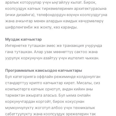
аралык которуулар үчүн ыңгайлуу кылат. Бирок,
коопсуздук капчык тиркемелеринин архитектурасына
(ички дизайнга), телефондордун өзүнүн коопсуздугуна
жана ачкычтар менен алардын камдык көчүрмөлөрү
шифрленгенби же жокпу, көз каранды.
Муздак капчыктар
Интернетке туташкан эмес же транзакция учурунда
гана туташкан. Алар узак мөөнөттүү сактоо жана
уурулук коркунучун азайтуу үчүн иштелип чыккан.
Программалык камсыздоо капчыктары
Бул категорияга оффлайн режиминде колдонулган
стандарттуу крипто капчыктар кирет. Мисалы, сиз
компьютерге капчык орнотуп, андан кийин аны
тармактан ажырата аласыз. Бул ыкма онлайн
коркунучтардан коргойт, бирок кокусунан
мүмкүнчүлүктү жоготуп албоо үчүн техникалык
сабаттуулукту жана коопсуздук эрежелерин так