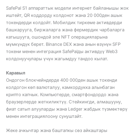
SafePal S1 аппараттык модели интернет байланышы жок
иштейт, QR коддорду колдонот жана 20 000ден ашык
токендерди колдойт. Мобилдик тиркеме активдерди
башкарууга, биржаларга жана фермердик чарбаларга
катышууга, ошондой эле NFT операцияларына
мүмкүндүк берет. Binance DEX жана анын өзүнүн SFP
токени менен интеграция SafePalды активдүү Web3
колдонуучулары үчүн жагымдуу тандоо кылат.
Каравыл
Ондогон блокчейндерде 400 000ден ашык токенди
колдогон көп валюталуу, камкордукка алынбаган
крипто капчык. Компьютерде, смартфондордо жана
браузерлерде жеткиликтүү. Стейкингди, алмашууну,
фиат сатып алууларды жана Ledger жабдык түзмөктөрү
менен интеграциялоону сунуштайт.
Жеке ачкычтар жана баштапкы сөз айкаштары