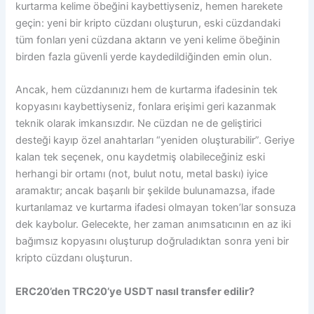
kurtarma kelime öbeğini kaybettiyseniz, hemen harekete
geçin: yeni bir kripto cüzdanı oluşturun, eski cüzdandaki
tüm fonları yeni cüzdana aktarın ve yeni kelime öbeğinin
birden fazla güvenli yerde kaydedildiğinden emin olun.
Ancak, hem cüzdanınızı hem de kurtarma ifadesinin tek
kopyasını kaybettiyseniz, fonlara erişimi geri kazanmak
teknik olarak imkansızdır. Ne cüzdan ne de geliştirici
desteği kayıp özel anahtarları “yeniden oluşturabilir”. Geriye
kalan tek seçenek, onu kaydetmiş olabileceğiniz eski
herhangi bir ortamı (not, bulut notu, metal baskı) iyice
aramaktır; ancak başarılı bir şekilde bulunamazsa, ifade
kurtarılamaz ve kurtarma ifadesi olmayan token’lar sonsuza
dek kaybolur. Gelecekte, her zaman anımsatıcının en az iki
bağımsız kopyasını oluşturup doğruladıktan sonra yeni bir
kripto cüzdanı oluşturun.
ERC20’den TRC20’ye USDT nasıl transfer edilir?