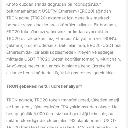
Kripto cüzdanlarında doğrudan bir “dönüştürücü”
bulunmamaktadır: USDT’yi Ethereum (ERC20) ağından
TRON ağına (TRC20) aktarmak için genellikle merkezi
borsalar veya zincirler arası köprüler kullanılır. Bir borsada,
ERC20 token’larınızı yatırırsınız, ardından aynı miktarı
TRC20 olarak çekersiniz; Ethereum’da yatırma ve TRON’da
çekme için ücret ödersiniz. DeFi alanında, ERC20-USDT’nizi
Ethereum’daki bir akıllı sözleşmede kilitleyen ve eşdeğer
miktarda USDT-TRC20 üreten köprüler (örneğin, Multichain,
AnySwap) mevcuttur, ancak bunlar da kendi ücretlerini
alırlar ve her iki ağda da küçük bir gas rezervi gerektirirler.
TRON şebekesi ne tür ücretler alıyor?
TRON ağında, TRC20 token transferi ücreti, tüketilen enerji
ve bant genişliğine eşdeğer TRX yakılmasından oluşur. Her
hesap günlük 5.000 ücretsiz bant genişliği birimi alır; bu
miktar tükendiğinde, ek birimler TRX olarak ödenir. USDT-
TRC20 transferi tipik olarak yaklaşık 345 bant genişliği ve