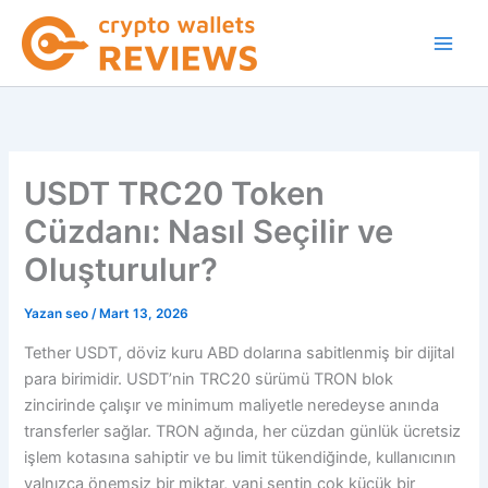
İçeriğe
atla
USDT TRC20 Token
Cüzdanı: Nasıl Seçilir ve
Oluşturulur?
Yazan
seo
/
Mart 13, 2026
Tether USDT, döviz kuru ABD dolarına sabitlenmiş bir dijital
para birimidir. USDT’nin TRC20 sürümü TRON blok
zincirinde çalışır ve minimum maliyetle neredeyse anında
transferler sağlar. TRON ağında, her cüzdan günlük ücretsiz
işlem kotasına sahiptir ve bu limit tükendiğinde, kullanıcının
yalnızca önemsiz bir miktar, yani sentin çok küçük bir