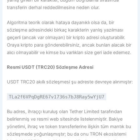
yanlış girilen bir karakter, düğüm doğrulama sırasında
transferin derhal reddedilmesine neden olur.
Algoritma teorik olarak hataya dayanıklı olsa da, bir
sözleşme adresindeki birkaç karakterin yanlış yazılması
geçerli (ancak var olmayan) bir kripto adresi oluşturabilir.
Oraya kripto para gönderebilirsiniz, ancak bunları alacak bir
alıcı olmayabilir ve kimse bu varlıkları size geri iade edemez.
Resmi USDT (TRC20) Sözleşme Adresi
USDT TRC20 akıllı sözleşmesi şu adreste devreye alınmıştır:
TLa2f6VPqDgRE67v1736s7bJ8Ray5wYjU7
Bu adres, ihraççı kuruluş olan Tether Limited tarafından
belirlenmiş ve resmi web sitesinde listelenmiştir. Bakiye
yönetimi, ihraç ve token transferlerine ilişkin tüm mantık bu
sözleşmede yoğunlaşmıştır; bu da onu TRON ekosistemi