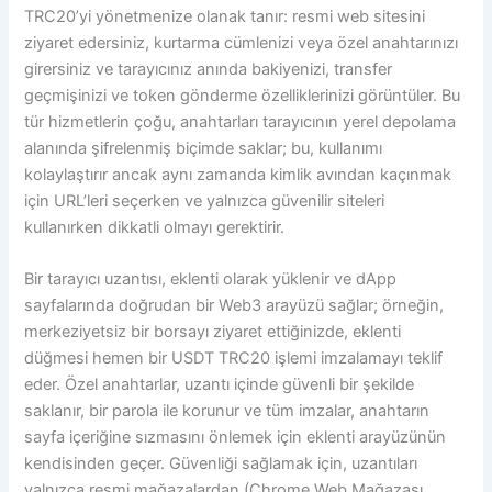
TRC20’yi yönetmenize olanak tanır: resmi web sitesini
ziyaret edersiniz, kurtarma cümlenizi veya özel anahtarınızı
girersiniz ve tarayıcınız anında bakiyenizi, transfer
geçmişinizi ve token gönderme özelliklerinizi görüntüler. Bu
tür hizmetlerin çoğu, anahtarları tarayıcının yerel depolama
alanında şifrelenmiş biçimde saklar; bu, kullanımı
kolaylaştırır ancak aynı zamanda kimlik avından kaçınmak
için URL’leri seçerken ve yalnızca güvenilir siteleri
kullanırken dikkatli olmayı gerektirir.
Bir tarayıcı uzantısı, eklenti olarak yüklenir ve dApp
sayfalarında doğrudan bir Web3 arayüzü sağlar; örneğin,
merkeziyetsiz bir borsayı ziyaret ettiğinizde, eklenti
düğmesi hemen bir USDT TRC20 işlemi imzalamayı teklif
eder. Özel anahtarlar, uzantı içinde güvenli bir şekilde
saklanır, bir parola ile korunur ve tüm imzalar, anahtarın
sayfa içeriğine sızmasını önlemek için eklenti arayüzünün
kendisinden geçer. Güvenliği sağlamak için, uzantıları
yalnızca resmi mağazalardan (Chrome Web Mağazası,