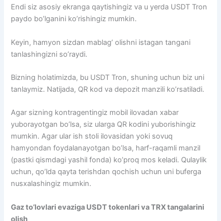
Endi siz asosiy ekranga qaytishingiz va u yerda USDT Tron
paydo bo’lganini ko’rishingiz mumkin.
Keyin, hamyon sizdan mablag’ olishni istagan tangani
tanlashingizni so’raydi.
Bizning holatimizda, bu USDT Tron, shuning uchun biz uni
tanlaymiz. Natijada, QR kod va depozit manzili ko’rsatiladi.
Agar sizning kontragentingiz mobil ilovadan xabar
yuborayotgan bo’lsa, siz ularga QR kodini yuborishingiz
mumkin. Agar ular ish stoli ilovasidan yoki sovuq
hamyondan foydalanayotgan bo’lsa, harf-raqamli manzil
(pastki qismdagi yashil fonda) ko’proq mos keladi. Qulaylik
uchun, qo’lda qayta terishdan qochish uchun uni buferga
nusxalashingiz mumkin.
Gaz to’lovlari evaziga USDT tokenlari va TRX tangalarini
olish