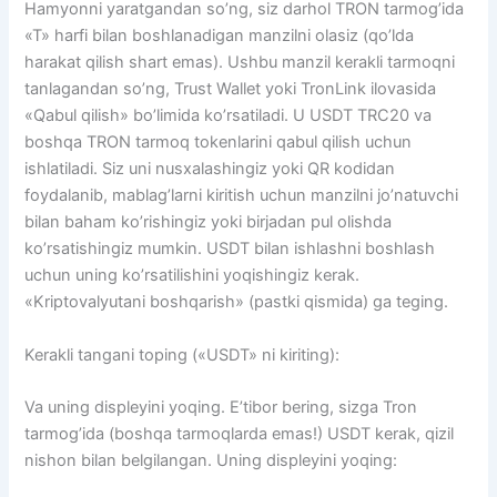
Hamyonni yaratgandan so’ng, siz darhol TRON tarmog’ida
«T» harfi bilan boshlanadigan manzilni olasiz (qo’lda
harakat qilish shart emas). Ushbu manzil kerakli tarmoqni
tanlagandan so’ng, Trust Wallet yoki TronLink ilovasida
«Qabul qilish» bo’limida ko’rsatiladi. U USDT TRC20 va
boshqa TRON tarmoq tokenlarini qabul qilish uchun
ishlatiladi. Siz uni nusxalashingiz yoki QR kodidan
foydalanib, mablag’larni kiritish uchun manzilni jo’natuvchi
bilan baham ko’rishingiz yoki birjadan pul olishda
ko’rsatishingiz mumkin. USDT bilan ishlashni boshlash
uchun uning ko’rsatilishini yoqishingiz kerak.
«Kriptovalyutani boshqarish» (pastki qismida) ga teging.
Kerakli tangani toping («USDT» ni kiriting):
Va uning displeyini yoqing. E’tibor bering, sizga Tron
tarmog’ida (boshqa tarmoqlarda emas!) USDT kerak, qizil
nishon bilan belgilangan. Uning displeyini yoqing: