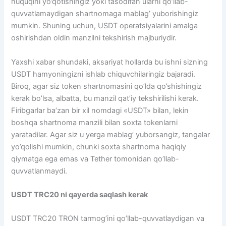
huquqini yo’qotishingiz yoki tasodifan ularni qo’llab-
quvvatlamaydigan shartnomaga mablag’ yuborishingiz
mumkin. Shuning uchun, USDT operatsiyalarini amalga
oshirishdan oldin manzilni tekshirish majburiydir.
Yaxshi xabar shundaki, aksariyat hollarda bu ishni sizning
USDT hamyoningizni ishlab chiquvchilaringiz bajaradi.
Biroq, agar siz token shartnomasini qo’lda qo’shishingiz
kerak bo’lsa, albatta, bu manzil qat’iy tekshirilishi kerak.
Firibgarlar ba’zan bir xil nomdagi «USDT» bilan, lekin
boshqa shartnoma manzili bilan soxta tokenlarni
yaratadilar. Agar siz u yerga mablag’ yuborsangiz, tangalar
yo’qolishi mumkin, chunki soxta shartnoma haqiqiy
qiymatga ega emas va Tether tomonidan qo’llab-
quvvatlanmaydi.
USDT TRC20 ni qayerda saqlash kerak
USDT TRC20 TRON tarmog’ini qo’llab-quvvatlaydigan va