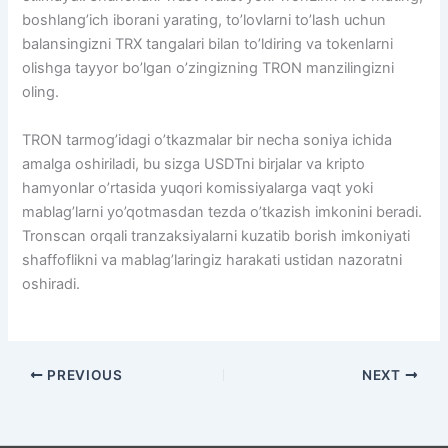
boshlang’ich iborani yarating, to’lovlarni to’lash uchun
balansingizni TRX tangalari bilan to’ldiring va tokenlarni
olishga tayyor bo’lgan o’zingizning TRON manzilingizni
oling.
TRON tarmog’idagi o’tkazmalar bir necha soniya ichida
amalga oshiriladi, bu sizga USDTni birjalar va kripto
hamyonlar o’rtasida yuqori komissiyalarga vaqt yoki
mablag’larni yo’qotmasdan tezda o’tkazish imkonini beradi.
Tronscan orqali tranzaksiyalarni kuzatib borish imkoniyati
shaffoflikni va mablag’laringiz harakati ustidan nazoratni
oshiradi.
PREVIOUS
NEXT