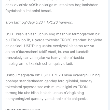
cheklovlarisiz AQSh dollariga mustahkam bog’lanishdan
foydalanish imkonini beradi.
Tron tarmog’idagi USDT TRC20 hamyoni
USDT bilan ishlash uchun eng mashhur tarmoqlardan biri
bu TRON bo’lib, u yerda tokenlar TRC20 standarti bo’yicha
chiqariladi. USDTning ushbu versiyasi nisbatan tez va
arzon o’tkazmalarni taklif etadi, bu esa uni kundalik
tranzaksiyalar va birjalar va hamyonlar o’rtasida
mablag’larni o’tkazish uchun qulay qiladi.
Ushbu maqolada biz USDT TRC20 nima ekanligini, uning
boshqa standartlardan qanday farq qilishini, bunday
tokenlarni qayerda saqlash mumkinligini va TRON
tarmog’ida ular bilan ishlash uchun o’zingizning
hamyoningizni qanday yaratishni ko’rib chiqamiz.