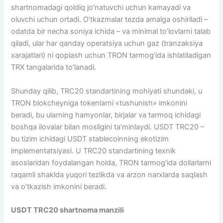
shartnomadagi qoldiq jo’natuvchi uchun kamayadi va
oluvchi uchun ortadi. O’tkazmalar tezda amalga oshiriladi –
odatda bir necha soniya ichida – va minimal to’lovlarni talab
qiladi, ular har qanday operatsiya uchun gaz (tranzaksiya
xarajatlari) ni qoplash uchun TRON tarmog’ida ishlatiladigan
TRX tangalarida to’lanadi.
Shunday qilib, TRC20 standartining mohiyati shundaki, u
TRON blokcheyniga tokenlarni «tushunish» imkonini
beradi, bu ularning hamyonlar, birjalar va tarmoq ichidagi
boshqa ilovalar bilan mosligini ta’minlaydi. USDT TRC20 –
bu tizim ichidagi USDT stablecoinning ekotizim
implementatsiyasi. U TRC20 standartining texnik
asoslaridan foydalangan holda, TRON tarmog’ida dollarlarni
raqamli shaklda yuqori tezlikda va arzon narxlarda saqlash
va o’tkazish imkonini beradi.
USDT TRC20 shartnoma manzili