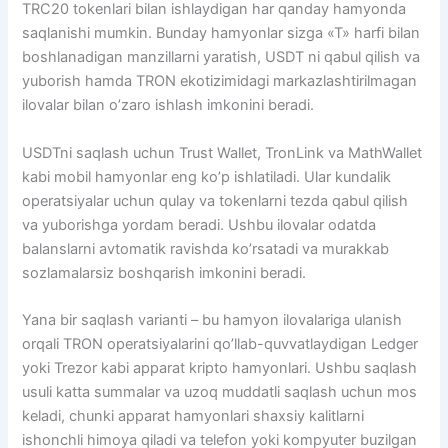
TRC20 tokenlari bilan ishlaydigan har qanday hamyonda
saqlanishi mumkin. Bunday hamyonlar sizga «T» harfi bilan
boshlanadigan manzillarni yaratish, USDT ni qabul qilish va
yuborish hamda TRON ekotizimidagi markazlashtirilmagan
ilovalar bilan o’zaro ishlash imkonini beradi.
USDTni saqlash uchun Trust Wallet, TronLink va MathWallet
kabi mobil hamyonlar eng ko’p ishlatiladi. Ular kundalik
operatsiyalar uchun qulay va tokenlarni tezda qabul qilish
va yuborishga yordam beradi. Ushbu ilovalar odatda
balanslarni avtomatik ravishda ko’rsatadi va murakkab
sozlamalarsiz boshqarish imkonini beradi.
Yana bir saqlash varianti – bu hamyon ilovalariga ulanish
orqali TRON operatsiyalarini qo’llab-quvvatlaydigan Ledger
yoki Trezor kabi apparat kripto hamyonlari. Ushbu saqlash
usuli katta summalar va uzoq muddatli saqlash uchun mos
keladi, chunki apparat hamyonlari shaxsiy kalitlarni
ishonchli himoya qiladi va telefon yoki kompyuter buzilgan