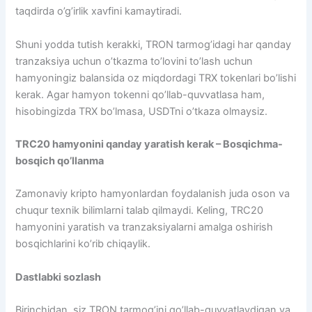
taqdirda o’g’irlik xavfini kamaytiradi.
Shuni yodda tutish kerakki, TRON tarmog’idagi har qanday
tranzaksiya uchun o’tkazma to’lovini to’lash uchun
hamyoningiz balansida oz miqdordagi TRX tokenlari bo’lishi
kerak. Agar hamyon tokenni qo’llab-quvvatlasa ham,
hisobingizda TRX bo’lmasa, USDTni o’tkaza olmaysiz.
TRC20 hamyonini qanday yaratish kerak – Bosqichma-
bosqich qo’llanma
Zamonaviy kripto hamyonlardan foydalanish juda oson va
chuqur texnik bilimlarni talab qilmaydi. Keling, TRC20
hamyonini yaratish va tranzaksiyalarni amalga oshirish
bosqichlarini ko’rib chiqaylik.
Dastlabki sozlash
Birinchidan, siz TRON tarmog’ini qo’llab-quvvatlaydigan va