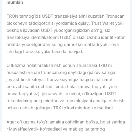
mumkin
TRON tarmog’ida USDT tranzaksiyalarini kuzatish Tronscan
blokcheyn tadqiqotchisi yordamida qulay. Trust Wallet yoki
boshqa ilovadan USDT yuborganingizdan so’ng, siz
tranzaksiya identifikatorini (TxID) olasiz. Ushbu identifikator
odatda yuborilgandan so’ng darhol ko’rsatiladi yoki ilova
ichidagi tranzaksiyalar tarixida mavjud.
O’tkazma holatini tekshirish uchun shunchaki TxID ni
nusxalash va uni tronscan.org saytidagi qidiruv satriga
joylashtirish kifoya. Tranzaksiyangiz haqida ma’lumot
beruvchi sahifa ochiladi, unda holat (muvaffaqiyatli yoki
muvaffaqiyatsiz), jo’natuvchi, oluvchi, o’tkazilgan USDT
tokenlarining aniq miqdori va tranzaksiyani amalga oshirish
uchun ushlab qolingan TRX to’lovi miqdori ko’rsatiladi.
Agar oʻtkazma toʻgʻri amalga oshirilgan boʻlsa, holat satrida
«Muvaffaqiyatli» koʻrsatiladi va mablagʻlar tarmoq