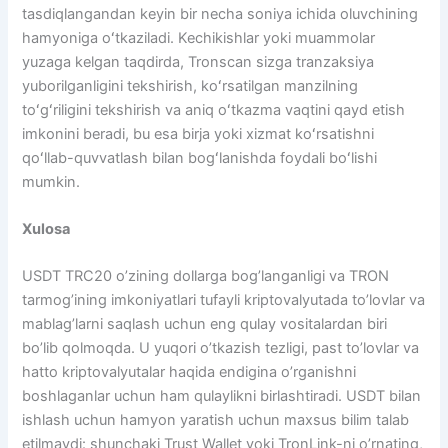
tasdiqlangandan keyin bir necha soniya ichida oluvchining
hamyoniga oʻtkaziladi. Kechikishlar yoki muammolar
yuzaga kelgan taqdirda, Tronscan sizga tranzaksiya
yuborilganligini tekshirish, koʻrsatilgan manzilning
toʻgʻriligini tekshirish va aniq oʻtkazma vaqtini qayd etish
imkonini beradi, bu esa birja yoki xizmat koʻrsatishni
qoʻllab-quvvatlash bilan bogʻlanishda foydali boʻlishi
mumkin.
Xulosa
USDT TRC20 o’zining dollarga bog’langanligi va TRON
tarmog’ining imkoniyatlari tufayli kriptovalyutada to’lovlar va
mablag’larni saqlash uchun eng qulay vositalardan biri
bo’lib qolmoqda. U yuqori o’tkazish tezligi, past to’lovlar va
hatto kriptovalyutalar haqida endigina o’rganishni
boshlaganlar uchun ham qulaylikni birlashtiradi. USDT bilan
ishlash uchun hamyon yaratish uchun maxsus bilim talab
etilmaydi: shunchaki Trust Wallet yoki TronLink-ni o’rnating,