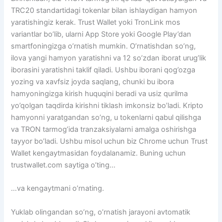
TRC20 standartidagi tokenlar bilan ishlaydigan hamyon
yaratishingiz kerak. Trust Wallet yoki TronLink mos
variantlar bo’lib, ularni App Store yoki Google Play’dan
smartfoningizga o’rnatish mumkin. O’rnatishdan so’ng,
ilova yangi hamyon yaratishni va 12 so’zdan iborat urug’lik
iborasini yaratishni taklif qiladi. Ushbu iborani qog’ozga
yozing va xavfsiz joyda saqlang, chunki bu ibora
hamyoningizga kirish huquqini beradi va usiz qurilma
yo’qolgan taqdirda kirishni tiklash imkonsiz bo’ladi. Kripto
hamyonni yaratgandan so’ng, u tokenlarni qabul qilishga
va TRON tarmog’ida tranzaksiyalarni amalga oshirishga
tayyor bo’ladi. Ushbu misol uchun biz Chrome uchun Trust
Wallet kengaytmasidan foydalanamiz. Buning uchun
trustwallet.com saytiga o’ting…
…va kengaytmani o’rnating.
Yuklab olingandan so’ng, o’rnatish jarayoni avtomatik