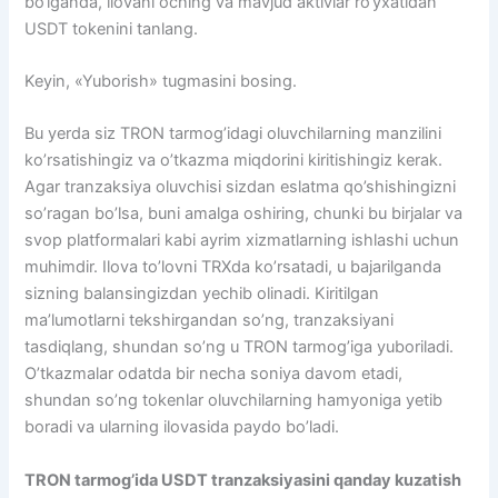
bo‘lganda, ilovani oching va mavjud aktivlar ro‘yxatidan
USDT tokenini tanlang.
Keyin, «Yuborish» tugmasini bosing.
Bu yerda siz TRON tarmog’idagi oluvchilarning manzilini
ko’rsatishingiz va o’tkazma miqdorini kiritishingiz kerak.
Agar tranzaksiya oluvchisi sizdan eslatma qo’shishingizni
so’ragan bo’lsa, buni amalga oshiring, chunki bu birjalar va
svop platformalari kabi ayrim xizmatlarning ishlashi uchun
muhimdir. Ilova to’lovni TRXda ko’rsatadi, u bajarilganda
sizning balansingizdan yechib olinadi. Kiritilgan
ma’lumotlarni tekshirgandan so’ng, tranzaksiyani
tasdiqlang, shundan so’ng u TRON tarmog’iga yuboriladi.
O’tkazmalar odatda bir necha soniya davom etadi,
shundan so’ng tokenlar oluvchilarning hamyoniga yetib
boradi va ularning ilovasida paydo bo’ladi.
TRON tarmog’ida USDT tranzaksiyasini qanday kuzatish