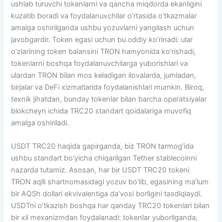
ushlab turuvchi tokenlarni va qancha miqdorda ekanligini
kuzatib boradi va foydalanuvchilar o’rtasida o’tkazmalar
amalga oshirilganda ushbu yozuvlarni yangilash uchun
javobgardir. Token egasi uchun bu oddiy ko’rinadi: ular
o’zlarining token balansini TRON hamyonida ko’rishadi,
tokenlarni boshqa foydalanuvchilarga yuborishlari va
ulardan TRON bilan mos keladigan ilovalarda, jumladan,
birjalar va DeFi xizmatlarida foydalanishlari mumkin. Biroq,
texnik jihatdan, bunday tokenlar bilan barcha operatsiyalar
blokcheyn ichida TRC20 standart qoidalariga muvofiq
amalga oshiriladi.
USDT TRC20 haqida gapirganda, biz TRON tarmog’ida
ushbu standart bo’yicha chiqarilgan Tether stablecoinni
nazarda tutamiz. Asosan, har bir USDT TRC20 tokeni
TRON aqlli shartnomasidagi yozuv bo’lib, egasining ma’lum
bir AQSh dollari ekvivalentiga da’vosi borligini tasdiqlaydi.
USDTni o’tkazish boshqa har qanday TRC20 tokenlari bilan
bir xil mexanizmdan foydalanadi: tokenlar yuborilganda,