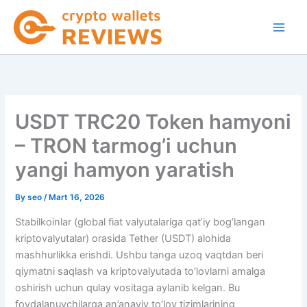
Skip
to
content
USDT TRC20 Token hamyoni
– TRON tarmog’i uchun
yangi hamyon yaratish
By
seo
/
Mart 16, 2026
Stabilkoinlar (global fiat valyutalariga qat’iy bog’langan
kriptovalyutalar) orasida Tether (USDT) alohida
mashhurlikka erishdi. Ushbu tanga uzoq vaqtdan beri
qiymatni saqlash va kriptovalyutada to’lovlarni amalga
oshirish uchun qulay vositaga aylanib kelgan. Bu
foydalanuvchilarga an’anaviy to’lov tizimlarining