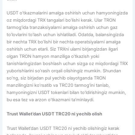
USDT o’tkazmalarini amalga oshirish uchun hamyoningizda
oz miqdordagi TRX tangalari bo’lishi kerak. Ular TRON
tarmog’ida tranzaksiyalarni amalga oshirish uchun gaz
to’lovlarini to’lash uchun ishlatiladi. Odatda, balansingizda
bir nechta TRX bo’lishi bir nechta operatsiyalarni amalga
oshirish uchun etarli. Siz TRXni ularni birjangizdan ilgari
olgan TRON hamyon manziliga o’tkazish yoki
tanishlaringizdan boshlash uchun sizga oz miqdordagi TRX
yuborishlarini so’rash orqali olishingiz mumkin. Shundan
so’ng, siz birjadan pul yechib olayotganda TRON
manzilingizni ko’rsatib va ​​TRC20 tarmog’ini tanlab,
hamyoningizni USDT tokenlari bilan to’ldirishingiz mumkin,
bu esa tez va arzon o’tkazmani ta’minlaydi.
Trust Wallet’dan USDT TRC20 ni yechib olish
Trust Wallet’dan USDT TRC20 ni yechib olishingiz kerak