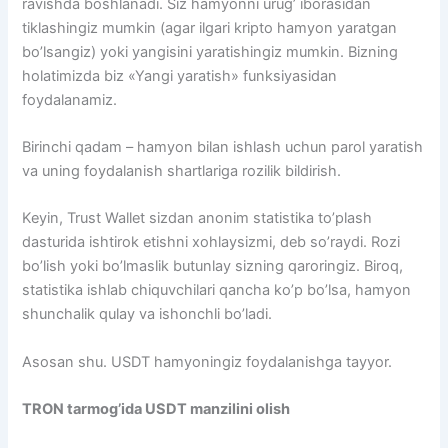
ravishda boshlanadi. Siz hamyonni urug’ iborasidan
tiklashingiz mumkin (agar ilgari kripto hamyon yaratgan
bo’lsangiz) yoki yangisini yaratishingiz mumkin. Bizning
holatimizda biz «Yangi yaratish» funksiyasidan
foydalanamiz.
Birinchi qadam – hamyon bilan ishlash uchun parol yaratish
va uning foydalanish shartlariga rozilik bildirish.
Keyin, Trust Wallet sizdan anonim statistika to’plash
dasturida ishtirok etishni xohlaysizmi, deb so’raydi. Rozi
bo’lish yoki bo’lmaslik butunlay sizning qaroringiz. Biroq,
statistika ishlab chiquvchilari qancha ko’p bo’lsa, hamyon
shunchalik qulay va ishonchli bo’ladi.
Asosan shu. USDT hamyoningiz foydalanishga tayyor.
TRON tarmog’ida USDT manzilini olish