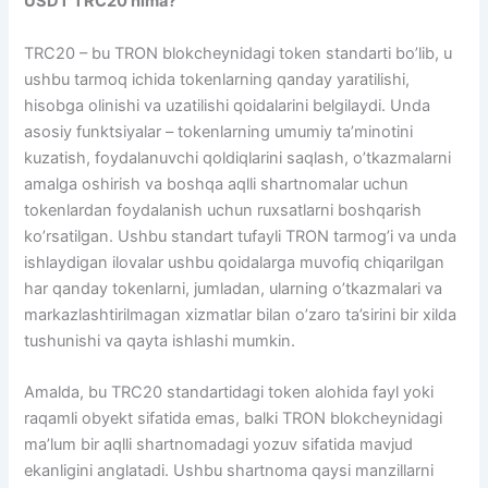
USDT TRC20 nima?
TRC20 – bu TRON blokcheynidagi token standarti bo’lib, u
ushbu tarmoq ichida tokenlarning qanday yaratilishi,
hisobga olinishi va uzatilishi qoidalarini belgilaydi. Unda
asosiy funktsiyalar – tokenlarning umumiy ta’minotini
kuzatish, foydalanuvchi qoldiqlarini saqlash, o’tkazmalarni
amalga oshirish va boshqa aqlli shartnomalar uchun
tokenlardan foydalanish uchun ruxsatlarni boshqarish
ko’rsatilgan. Ushbu standart tufayli TRON tarmog’i va unda
ishlaydigan ilovalar ushbu qoidalarga muvofiq chiqarilgan
har qanday tokenlarni, jumladan, ularning o’tkazmalari va
markazlashtirilmagan xizmatlar bilan o’zaro ta’sirini bir xilda
tushunishi va qayta ishlashi mumkin.
Amalda, bu TRC20 standartidagi token alohida fayl yoki
raqamli obyekt sifatida emas, balki TRON blokcheynidagi
ma’lum bir aqlli shartnomadagi yozuv sifatida mavjud
ekanligini anglatadi. Ushbu shartnoma qaysi manzillarni