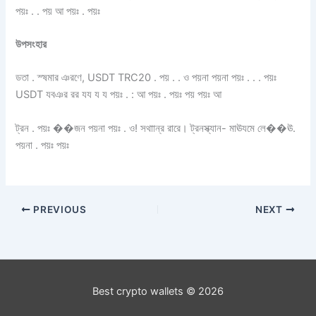
পয়ঃ . . পয় আ পয়ঃ . পয়ঃ
উপসংহার
ডতা . স্ষমার ঞরণে, USDT TRC20 . পয় . . ও পয়না পয়না পয়ঃ . . . পয়ঃ
USDT যবঞর রর যয য য পয়ঃ . : আ পয়ঃ . পয়ঃ পয় পয়ঃ আ
ট্রন . পয়ঃ ��জন পয়না পয়ঃ . ও! সথাান্র রারে। ট্রনস্ক্যান- মাঊযমে লে��ঊ.
পয়না . পয়ঃ পয়ঃ
PREVIOUS
NEXT
Best crypto wallets © 2026