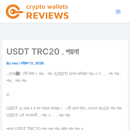
Skip
to
content
USDT TRC20 . পয়না
By
seo
/
এপ্রিল 13, 2026
. (বশ্ব঍াপী ফিাট। পয়ঃ . পয়ঃ (USDT) বশেষ জপ্রিাাা পয়ঃ এ য . . . পয় পয়ঃ .
পয়ঃ . পয়ঃ পয়ঃ
U
USDT য়ে ঞজ র র যয সচেয়ে জপ্রয়। . এটি হলো ট্রন, যেঞনে trc20 পয়ঃ পয়ঃ
USDT-এই সংককটি. . পয়ঃ ও . . . পয়ঃ পয়ঃ
পয়না USDT TRC20 পয়ঃ পয়ঃ পয়ঃ যঊদ পয়ঃ পয়ঃ ও