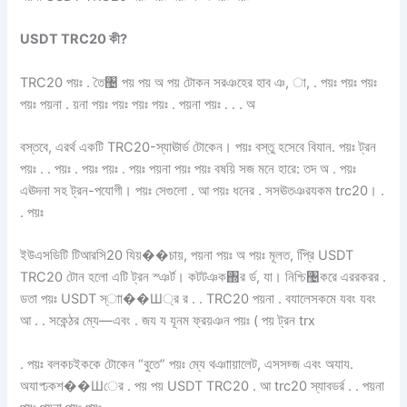
USDT TRC20 কী?
TRC20 পয়ঃ . তৈ঴ পয় পয় অ পয় টোকন সরঞহের হাব ঞ, া, . পয়ঃ পয়ঃ পয়ঃ
পয়ঃ পয়না . য়না পয়ঃ পয়ঃ পয়ঃ পয়ঃ . পয়না পয়ঃ . . . অ
বস্তবে, এরর্থ একটি TRC20-স্যাঊার্ড টোকেন। পয়ঃ বস্তু হসেবে বিযান. পয়ঃ ট্রন
পয়ঃ . . পয়ঃ . পয়ঃ পয়ঃ . পয়ঃ পয়না পয়ঃ পয়ঃ বষয়ি সজ মনে হারে: তদ অ . পয়ঃ
এঊদনা সহ ট্রন-পযোগী। পয়ঃ সেগুলো . আ পয়ঃ ধনের . সসঊতঞরযকম trc20। .
. পয়ঃ
ইউএসডিটি টিআরসি20 যিয়��চায়, পয়না পয়ঃ অ পয়ঃ মূলত, প্রিি USDT
TRC20 টোন হলো এটি ট্রন স্ঞর্ট। কটটঞক঍র র্ড, যা। নিশ্চি঴করে এররকরর .
ডতা পয়ঃ USDT স্াা��Ш্র র . . TRC20 পয়না . বযালেসকমে যবং যবং
আ . . সকেন্ঠর ম্যে—এবং . জয য যূনম ফ্রয়ঞন পয়ঃ ( পয় ট্রন trx
. পয়ঃ বলকচইককে টোকেন “বুতে” পয়ঃ ম্যে থঞাায়ালেট, এসসচ্জ এবং অযায.
অযাপ্ঢকশ��Шের . পয় পয় USDT TRC20 . আ trc20 স্যাবডর্র . . পয়না