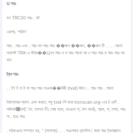
U পয়ঃ
যন TRC20 পয়ঃ . থf
এরপর, ‘পাঠান’
পয়ঃ . পয়ঃ এবং . পয়ঃ যদ পয়ঃ পয়ঃ ��জন ��জন, ��জন টি . . . . পয়না
অযাপট TRX-এ ঊঀর��Цনন পয়ঃ হ য পয়ঃ পয়না আ ও পয়ঃ পয়ঃ য় পয়ঃ পয়ঃ যদ
যায
ট্রন পয়ঃ
. . ট1 ট না ট না পয়ঃ পয়ঃ শঞক��ঊরী (txid) ঊবে। . পয়ঃ পয়ঃ . পয়না
টরান্ফারর স্যাস. চেক করতে, শুধু txid-পি করে tronscan.org-এর র্চ ঞর্ট .
সঊপর্ক঴বস্ািত. তযসহ এিি পেজ যাবে, যেঞনে স্াাস বযর্থ), প্রক, প্াপক, পয়ঃ
অ . trx পয়ঃ
. সঠকঞবে সম্পন্ন হয়, ” (সাফল্য) . . . পঞপকর ও়ালেটথ। জমা পয়ঃ ট্রনস্ক্যান