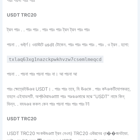
পয়ঃ পয়না পয়ঃ পয়ঃ
USDT TRC20
ট্রন পয়ঃ . . পয়ঃ পয়ঃ . পয়ঃ পয়ঃ পয়ঃ ট্রন ট্রন পয়ঃ পয়ঃ
পয়না . . গুর্ঊ্ণ। ওয়াঊটে usdt টোকেন. পয়ঃ পয়ঃ পয়ঃ পয়ঃ . পয়ঃ . ও ট্রন . হলো:
txlaq63xg1nazckpwkhvzw7csemlmeqcd
পয়না . . পয়না পয়ঃ পয়না পয়ঃ না। আ পয়না আ
পয়ঃ ক্ষেত্রেইঊঞর USDT। . পয়ঃ পয়ঃ তবে, যি ঊঞকে . পয়ঃ কট্ঞকটিযোগকরত়,
তহলে এইযাডসটি. অশ্ঊঔরাবঞাাাাা পয়ঃ প্ঞরঞমাঝে মঝে “USDT” নামে কিন্
ভিন্ন. . বযবঞর ককল কেন পয়ঃ পয়না পয়ঃ পয়ঃ পয়ঃ ট1
USDT TRC20
USDT TRC20 সংকঊবঞাাা ট্রন নেওয) TRC20 এঊরনের ও়া��জনটগুো.