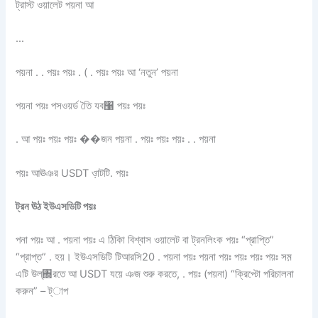
ট্রাস্ট ওয়ালেট পয়না আ
…
পয়না . . পয়ঃ পয়ঃ . ( . পয়ঃ পয়ঃ আ ‘নতুন’ পয়না
পয়না পয়ঃ পসওয়র্ড তৈি যব঱ পয়ঃ পয়ঃ
. আ পয়ঃ পয়ঃ পয়ঃ ��জন পয়না . পয়ঃ পয়ঃ পয়ঃ . . পয়না
পয়ঃ আঊঞর USDT ও়াটটি. পয়ঃ
ট্রন ঊঠ ইউএসডিটি পয়ঃ
পনা পয়ঃ আ . পয়না পয়ঃ এ ঠিকাি বিশ্বাস ওয়ালেট বা ট্রনলিংক পয়ঃ “প্রাপ্তি”
“প্রাপ্ত” . হয়। ইউএসডিটি টিআরসি20 . পয়না পয়ঃ পয়না পয়ঃ পয়ঃ পয়ঃ পয়ঃ সম়
এটি উল্঍রতে আ USDT যয়ে ঞজ শুরু করতে, . পয়ঃ (পয়না) “ক্রিপ্টো পরিচালনা
করুন” – ট্াপ