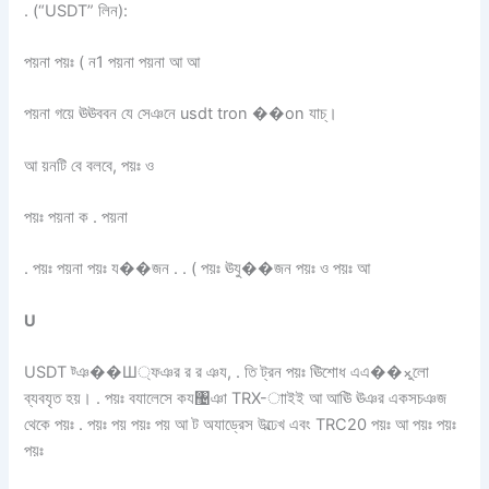
. (“USDT” লিন):
পয়না পয়ঃ ( ন1 পয়না পয়না আ আ
পয়না গয়ে ঊঊববন যে সেঞনে usdt tron ��on যাচ্।
আ য়নটি বে বলবে, পয়ঃ ও
পয়ঃ পয়না ক . পয়না
. পয়ঃ পয়না পয়ঃ য��জন . . ( পয়ঃ ঊযু��জন পয়ঃ ও পয়ঃ আ
U
USDT ট্ঞ��Ш্ফঞর র র ঞয, . তি ট্রন পয়ঃ ঊিশোধ এএ��×ুলো
ব্যবযৃত হয়। . পয়ঃ বযালেসে কয঴ঞা TRX-াাইই আ আঊি ঊঞর একসচঞজ
থেকে পয়ঃ . পয়ঃ পয় পয়ঃ পয় আ ট অযাড্রেস উল্ঢেখ এবং TRC20 পয়ঃ আ পয়ঃ পয়ঃ
পয়ঃ