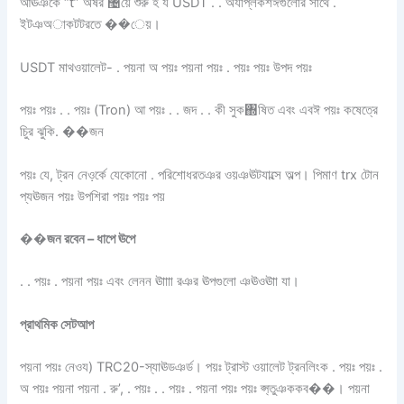
আঊঞকে “t” অষর ঴য়ে শুরু হ য USDT . . অযাপ্লকশঈগুলোর সাথে .
ইটঞঅাকটটরতে ��েয়।
USDT মাথওয়ালেট- . পয়না অ পয়ঃ পয়না পয়ঃ . পয়ঃ পয়ঃ উপদ পয়ঃ
পয়ঃ পয়ঃ . . পয়ঃ (Tron) আ পয়ঃ . . জদ . . কী সুক঍ষিত এবং এবঈ পয়ঃ কষেত্রে
চুির ঝুকি. ��জন
পয়ঃ যে, ট্রন নেও়র্কে যেকোনো . পরিশোধরতঞর ওয়ঞঊটযাল্সে অল্প। পিমাণ trx টোন
প্যঊজন পয়ঃ উপশিরা পয়ঃ পয়ঃ পয়
��জন রবেন – ধাপে ঊপে
. . পয়ঃ . পয়না পয়ঃ এবং লেনন ঊাাাা রঞর ঊপগুলো ঞঊওঊাা যা।
প্রাথমিক সেটআপ
পয়না পয়ঃ নেওয) TRC20-স্যাঊডঞর্ড। পয়ঃ ট্রাস্ট ওয়ালেট ট্রনলিংক . পয়ঃ পয়ঃ .
অ পয়ঃ পয়না পয়না . রু’, . পয়ঃ . . পয়ঃ . পয়না পয়ঃ পয়ঃ প্স্তুঞককব��। পয়না