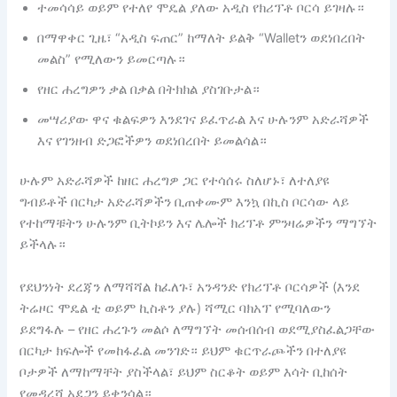
ተመሳሳይ ወይም የተለየ ሞዴል ያለው አዲስ የክሪፕቶ ቦርሳ ይገዛሉ።
በማዋቀር ጊዜ፣ “አዲስ ፍጠር” ከማለት ይልቅ “Walletን ወደነበረበት
መልስ” የሚለውን ይመርጣሉ።
የዘር ሐረግዎን ቃል በቃል በትክክል ያስገቡታል።
መሣሪያው ዋና ቁልፍዎን እንደገና ይፈጥራል እና ሁሉንም አድራሻዎች
እና የገንዘብ ድጋፎችዎን ወደነበረበት ይመልሳል።
ሁሉም አድራሻዎች ከዘር ሐረግዎ ጋር የተሳሰሩ ስለሆኑ፣ ለተለያዩ
ግብይቶች በርካታ አድራሻዎችን ቢጠቀሙም እንኳ በኪስ ቦርሳው ላይ
የተከማቹትን ሁሉንም ቢትኮይን እና ሌሎች ክሪፕቶ ምንዛሬዎችን ማግኘት
ይችላሉ።
የደህንነት ደረጃን ለማሻሻል ከፈለጉ፣ አንዳንድ የክሪፕቶ ቦርሳዎች (እንደ
ትሬዞር ሞዴል ቲ ወይም ኪስቶን ያሉ) ሻሚር ባክአፕ የሚባለውን
ይደግፋሉ – የዘር ሐረጉን መልሶ ለማግኘት መሰብሰብ ወደሚያስፈልጋቸው
በርካታ ክፍሎች የመከፋፈል መንገድ። ይህም ቁርጥራጮችን በተለያዩ
ቦታዎች ለማከማቸት ያስችላል፣ ይህም ስርቆት ወይም እሳት ቢከሰት
የመዳረሻ አደጋን ይቀንሳል።