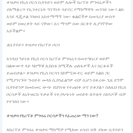
ቀዝቃዛ የኪስ ቦርሳ ቢትኮይን ወይም ሌሎች ክሪፕቶ ምንዛሬዎችን
ያለማቋረጥ የኢንተርኔት ግንኙነት ሳይኖር የማከማቸት መንገድ ነው። ልክ
እንደ ዲጂታል ገንዘብ አስተማማኝ ነው፡ ቁልፎችዎ በመሳሪያ ውስጥ
ወይም በወረቀት ላይ ናቸው፣ እና ማንም ሰው በርቀት ሊያገኛቸው
አይችልም።
ለቢትኮይን ቀዝቃዛ የክሪፕቶ ቦርሳ
እንዲህ ዓይነቱ የኪስ ቦርሳ ክሪፕቶ ምንዛሬን በመተግበሪያ ወይም
በልውውጥ ላይ ካከማቹ ሊከሰቱ ከሚችሉ ጠለፋዎች እና ስርቆቶች
ይጠብቃል። ቀዝቃዛ የኪስ ቦርሳን ከኮምፒውተር ወይም ስልክ ጋር
የሚያገናኙት ግብይት መላክ ሲያስፈልግዎ ብቻ ሲሆን በቀሪው ጊዜ ደግሞ
ቢትኮይንዎ ከመስመር ውጭ ደህንነቱ የተጠበቀ ሆኖ ይቆያል። ስለዚህ የኪስ
ቦርሳዎች ለኔትወርክ ጥቃቶች የተጋላጭነት መስኮት ለጥቂት ሰከንዶች ብቻ
የተገደበ ነው።
ቀዝቃዛ የክሪፕቶ ምንዛሬ ቦርሳዎችን የፈጠረው ማን ነው?
ለክሪፕቶ ምንዛሬ ቀዝቃዛ ማከማቻ የሚለው ሀሳብ ብቅ ያለው ቢትኮይን