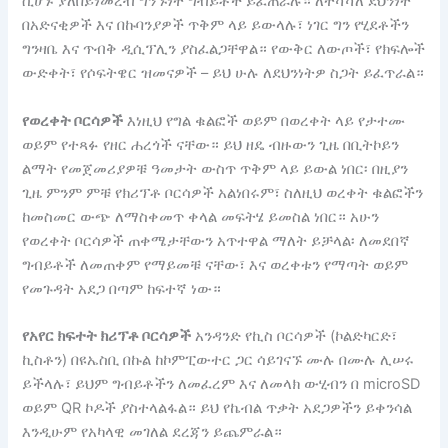
ሲሆኑ ያለበይነመረብ ግንኙነት ግብይቶች ይፈጠራሉ። ለተሻሻለ ደህንነት
በአድናቂዎች እና በኩባንያዎች ጥቅም ላይ ይውላሉ፣ ነገር ግን የሂደቶችን
ግንዛቤ እና ጥብቅ ዲሲፕሊን ያስፈልጋቸዋል። የውቅር ለውጦች፣ የክፍሎች
ውድቀት፣ የሶፍትዌር ዝመናዎች – ይህ ሁሉ ለደህንነትዎ ስጋት ይፈጥራል።
የወረቀት ቦርሳዎች
እነዚህ የግል ቁልፎች ወይም በወረቀት ላይ የታተሙ
ወይም የተጻፉ የዘር ሐረጎች ናቸው። ይህ ዘዴ ብዙውን ጊዜ በቢትኮይን
ልማት የመጀመሪያዎቹ ዓመታት ውስጥ ጥቅም ላይ ይውል ነበር፡ በዚያን
ጊዜ ምንም ምቹ የክሪፕቶ ቦርሳዎች አልነበሩም፣ ስለዚህ ወረቀት ቁልፎችን
ከመስመር ውጭ ለማስቀመጥ ቀላል መፍትሄ ይመስል ነበር። አሁን
የወረቀት ቦርሳዎች ጠቀሜታቸውን አጥተዋል ማለት ይቻላል፡ ለመደበኛ
ግብይቶች ለመጠቀም የማይመቹ ናቸው፣ እና ወረቀቱን የማጣት ወይም
የመጉዳት አደጋ በጣም ከፍተኛ ነው።
የአየር ክፍተት ክሪፕቶ ቦርሳዎች
አንዳንድ የኪስ ቦርሳዎች (ኮልድካርድ፣
ኪስቶን) በዩኤስቢ በኩል ከኮምፒውተር ጋር ሳይገናኙ ሙሉ በሙሉ ሊሠሩ
ይችላሉ፣ ይህም ግብይቶችን ለመፈረም እና ለመላክ ውሂብን በ microSD
ወይም QR ኮዶች ያስተላልፋል። ይህ የኬብል ጥቃት አደጋዎችን ይቀንሳል
እንዲሁም የአካላዊ መገለል ደረጃን ይጨምራል።