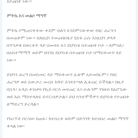
እየጠበቀ ነው።
ምትኬ እና መልሶ ማግኛ
ምትኬ የሚጠናቀቀው ቀደም ብለን እንደምናውቀው የዘር ሐረጉን
በመጠቀም ነው። ስለዚህ፣ የመጠባበቂያ ሂደቱ ራሱ እነዚህን ቃላት
በጥንቃቄ በወረቀት ላይ በመጻፍ እና ደህንነቱ በተጠበቀ ቦታ – ለምሳሌ፣
በአስተማማኝ ወይም በባንክ ደህንነቱ በተጠበቀ ቦታ በማስቀመጥ ላይ
ነው።
ይህንን ሐረግ በመስመር ላይ ማስቀመጥ ፈጽሞ አይመከርም። የዘር
ሐረግዎ ወደ አውታረ መረቡ ከገባ፣ እንደተጣለ ሊቆጠር ይችላል። ከዚያ
በኋላ፣ አዲስ ቀዝቃዛ የኪስ ቦርሳ መፍጠር እና ሁሉንም ገንዘብ ከአሮጌው
ወደ እሱ ማስተላለፍ ይኖርብዎታል። ይህ ሳንቲሞችዎን ደህንነቱ የተጠበቀ
ለማድረግ ይረዳል።
የክሪፕቶ ቦርሳው ከጠፋ፣ ከተሰረቀ ወይም በድንገት ከተሰበረ መልሶ ማግኛ
ቀላል ነው፡