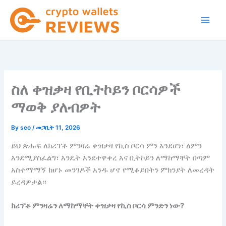
Skip
to
content
ስለ ቀዝቃዛ የቢትኮይን ቦርሳዎች
ማወቅ ያለብዎት
By
seo
/
መጋቢት 11, 2026
ይህ ጽሑፍ ለክሪፕቶ ምንዛሬ ቀዝቃዛ የኪስ ቦርሳ ምን እንደሆነ፣ ለምን
እንደሚያስፈልግ፣ እንዴት እንደተዋቀረ እና ቢትኮይን ለማከማቸት በጣም
አስተማማኝ ከሆኑ መንገዶች አንዱ ሆኖ የሚቆይበትን ምክንያት ለመረዳት
ይረዳዎታል።
ክሪፕቶ ምንዛሬን ለማከማቸት ቀዝቃዛ የኪስ ቦርሳ ምንድን ነው?