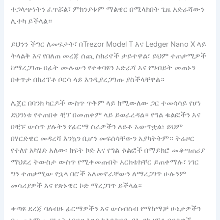
ተጋላጭነትን ፈጥሯል፣ ምክንያቱም ማልዌር በሚላክበት ጊዜ አድራሻውን
ሊተካ ይችላል።
ይህንን ችግር ለመፍታት፣ በTrezor Model T እና Ledger Nano X ላይ
ትላልቅ እና የበለጠ መረጃ ሰጪ ስክሪኖች ታይተዋል፣ ይህም ተጠቃሚዎች
ከማረጋገጡ በፊት ሙሉውን የተቀባዩን አድራሻ እና የግብይት መጠኑን
በቀጥታ በክሪፕቶ ቦርሳ ላይ እንዲያረጋግጡ ያስችላቸዋል።
ሌጀር በባንክ ካርዶች ውስጥ ጥቅም ላይ ከሚውለው ጋር ተመሳሳይ የሆነ
ደህንነቱ የተጠበቀ ቺፕ በመጠቀም ላይ ይወራረዳል። የግል ቁልፎችን እና
በቺፑ ውስጥ ያሉትን የፊርማ ስራዎችን ለይቶ አውጥቷል፣ ይህም
በሃርድዌር መዳረሻ እንኳን ቢሆን መፍሰሳቸውን አያካትትም። ትሬዞር
የተለየ አካሄድ አለው፡ ክፍት ኮድ እና የግል ቁልፎች በማይክሮ መቆጣጠሪያ
ማህደረ ትውስታ ውስጥ የሚቀመጡበት አርክቴክቸር ይጠቀማሉ፣ ነገር
ግን ተጠቃሚው የኋላ በሮች አለመኖራቸውን ለማረጋገጥ ሁሉንም
መሳሪያዎች እና የጽኑዌር ኮድ ማረጋገጥ ይችላል።
ቀጣዩ ደረጃ ባለብዙ ፊርማዎችን እና ውስብስብ የማከማቻ ሁኔታዎችን