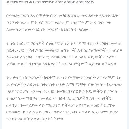
ቀዝቃዛ የክሪፕቶ ቦርሳ ከሞቃት አንድ እንዴት እንደሚለይ
በቀዝቃዛ ቦርሳ እና በሞቃት ቦርሳ መካከል ያለው ዋና ልዩነት የኢንተርኔት
ግንኙነት ነው። ሞቅ ያለ ቦርሳ ሁልጊዜም የክሪፕቶ ምንዛሬ በፍጥነት
ለመላክ እና ለመቀበል የኢንተርኔት አገልግሎት አለው።
ትኩስ የክሪፕቶ ቦርሳዎች ለዕለታዊ አጠቃቀም ምቹ ናቸው፤ ገንዘብ መላክ፣
ከዴፋይ ጋር መስተጋብር መፍጠር፣ ለሸቀጦች እና ለአገልግሎቶች መክፈል።
ለአነስተኛ ገንዘብ ተስማሚ ናቸው ነገር ግን ለጠለፋ አደጋዎች ተጋላጭ
ናቸው ወይም ከተንኮል አዘል የሶፍትዌር እርምጃዎች ሊሰቃዩ ይችላሉ።
ቀዝቃዛ የኪስ ቦርሳዎች ከፍተኛ መጠን ያላቸውን ገንዘቦች እና የረጅም ጊዜ
መያዣዎችን ደህንነቱ በተጠበቀ ሁኔታ ለማከማቸት ያገለግላሉ። ከውጭው
ዓለም ጋር ያለውን መስተጋብር በመገደብ የስርቆት አደጋዎችን ይቀንሳሉ።
ተጠቃሚው ግብይት ከመፈረሙ በፊት አድራሻዎችን እና መጠኖችን
በቀጥታ በመሳሪያው ላይ ማረጋገጥ ይችላል፣ እና የግል ቁልፎች ክሪፕቶ
ቦርሳውን በጭራሽ አይተዉም ወይም በኢንተርኔት ላይ አይታዩም፣ ይህም
የርቀት ስርቆት እድልን አያካትትም።