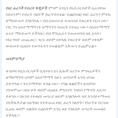
የዘር ሐረጎች የብረት ቅጂዎች
ምንም እንኳን የኪስ ቦርሳዎች እራሳቸው
ባይሆኑም፣ የብረት ሳህኖች (ክሪፕቶስቴል፣ ቢልፎድል) የዘር ሐረጉን ምትኬ
ለማስቀመጥ ያገለግላሉ። ይህ በመሠረቱ ተመሳሳይ የወረቀት ቦርሳ ነው፣
ነገር ግን አስተማማኝነት ለማግኘት ከብረት የተሰራ ነው። በአስተማማኝ
ሁኔታ ማስቀመጥ ይችላሉ፤ ይህ ምስጢሩን የመመዝገብ ዘዴ እሳት፣
የእርጥበት መጨመር፣ ጎርፍ ወይም በቀላሉ የወረቀት ወይም የቀለም
ውድመት ሲከሰት የመጥፋትን የመቋቋም አቅሙን ይጨምራል።
መደምደሚያ
ቀዝቃዛ የኪስ ቦርሳዎች ቢትኮይን እና ሌሎች ክሪፕቶ ምንዛሬዎችን
ለማከማቸት በጣም አስተማማኝ ከሆኑ መንገዶች አንዱ ሆነው
ይቀጥላሉ። ትርጉማቸው ቀላል ነው፡- የግል ቁልፎችን ለብቻው
ያስቀምጡ፣ በስርቆት ወይም በጠለፋ ምክንያት ገንዘብ የማጣት አደጋን
ይቀንሱ። በአንድ የተወሰነ መሳሪያ ወይም አገልግሎት ላይ እንዳይተማመኑ
ያስችሉዎታል፡ በአግባቡ የተቀመጠ የዘር ሐረግ ካለዎት፣ የክሪፕቶ ቦርሳው
ቢጠፋ ወይም ብልሽት ቢከሰትም እንኳ ወደ ገንዘብዎ መዳረሻ መመለስ
ይችላሉ።