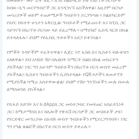
በመጠቀም መሥራት ነበር። እንደ ኮልድካርድ ያሉ የክሪፕቶ ቦርሳዎች
ከብዙ-ሲግ መርሃግብሮች ጋር እንዲገናኙ አስችለዋል፣ እዚያም በርካታ
መሳሪያዎች ወይም ተጠቃሚዎች ግብይትን ያረጋግጣሉ። ኮልድካርድም
የአየር ክፍተት ሁነታን አቅርቧል፡ ግብይቶች የሚፈጠሩት እና ከፒሲ ጋር
ሳይገናኙ በክሪፕቶ ቦርሳው ላይ ይፈረማሉ። በማይክሮ ኤስዲ ካርድ በኩል
ይተላለፋሉ፣ ይህም የዩኤስቢ ጥቃቶችን አደጋ ይቀንሳል።
የምቾት ጉዳዮችም ተፈትተዋል። ሌጀር ናኖ ኤክስ እና ኪስቶን ብሉቱዝን
አክለዋል። ይህ አካሄድ ሽቦ በሌለበት ስማርት ስልክ በኩል መስራትን
ያስችላል፣ ነገር ግን አሁንም ግብይቶችን በክሪፕቶ ቦርሳ ውስጥ መፈረም
ያስችላል። ኪስቶን ግብይቶችን ሲያስተላልፉ የQR ኮዶችን ለመቃኘት
የሚያስችል ካሜራ አስተዋውቋል፣ ይህም የሽቦ ግንኙነቶችን ሙሉ በሙሉ
ለማስወገድ ያስችላል።
የዴፋይ እድገት እና ከ dApps ጋር መስተጋብር የመፍጠር አስፈላጊነት
ጋር፣ ከሜታማስክ እና ከሌሎች የዌብ3 ቦርሳዎች ጋር ውህደቶች ታዩ፣
የሃርድዌር መሣሪያው በአሳሹ ውስጥ ግብይቶችን የሚያረጋግጥበት፣ ነገር
ግን የግል ቁልፎች በክሪፕቶ ቦርሳ ውስጥ ይቀራሉ።