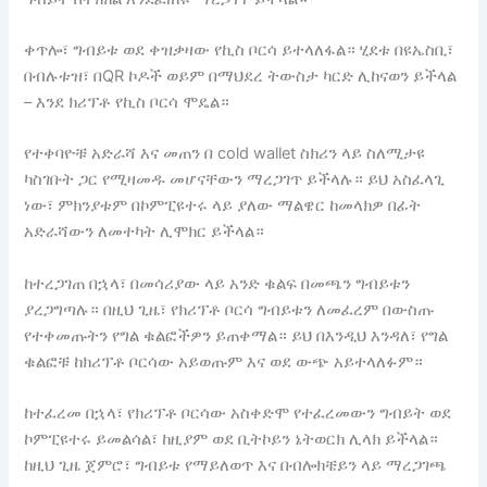
ቀጥሎ፣ ግብይቱ ወደ ቀዝቃዛው የኪስ ቦርሳ ይተላለፋል። ሂደቱ በዩኤስቢ፣
በብሉቱዝ፣ በQR ኮዶች ወይም በማህደረ ትውስታ ካርድ ሊከናወን ይችላል
– እንደ ክሪፕቶ የኪስ ቦርሳ ሞዴል።
የተቀባዮቹ አድራሻ እና መጠን በ cold wallet ስክሪን ላይ ስለሚታዩ
ካስገቡት ጋር የሚዛመዱ መሆናቸውን ማረጋገጥ ይችላሉ። ይህ አስፈላጊ
ነው፣ ምክንያቱም በኮምፒዩተሩ ላይ ያለው ማልዌር ከመላክዎ በፊት
አድራሻውን ለመተካት ሊሞክር ይችላል።
ከተረጋገጠ በኋላ፣ በመሳሪያው ላይ አንድ ቁልፍ በመጫን ግብይቱን
ያረጋግጣሉ። በዚህ ጊዜ፣ የክሪፕቶ ቦርሳ ግብይቱን ለመፈረም በውስጡ
የተቀመጡትን የግል ቁልፎችዎን ይጠቀማል። ይህ በእንዲህ እንዳለ፣ የግል
ቁልፎቹ ከክሪፕቶ ቦርሳው አይወጡም እና ወደ ውጭ አይተላለፉም።
ከተፈረመ በኋላ፣ የክሪፕቶ ቦርሳው አስቀድሞ የተፈረመውን ግብይት ወደ
ኮምፒዩተሩ ይመልሳል፣ ከዚያም ወደ ቢትኮይን ኔትወርክ ሊላክ ይችላል።
ከዚህ ጊዜ ጀምሮ፣ ግብይቱ የማይለወጥ እና በብሎክቼይን ላይ ማረጋገጫ