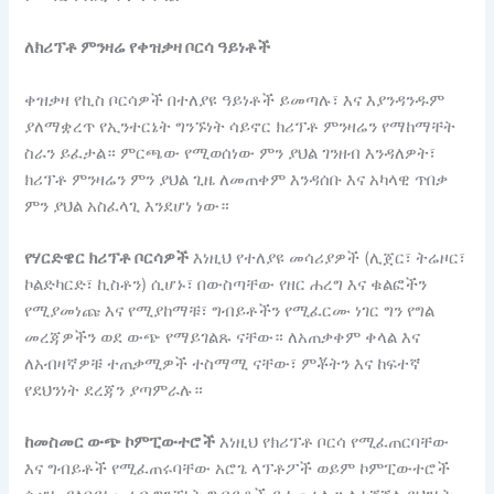
ለክሪፕቶ ምንዛሬ የቀዝቃዛ ቦርሳ ዓይነቶች
ቀዝቃዛ የኪስ ቦርሳዎች በተለያዩ ዓይነቶች ይመጣሉ፣ እና እያንዳንዱም
ያለማቋረጥ የኢንተርኔት ግንኙነት ሳይኖር ክሪፕቶ ምንዛሬን የማከማቸት
ስራን ይፈታል። ምርጫው የሚወሰነው ምን ያህል ገንዘብ እንዳለዎት፣
ክሪፕቶ ምንዛሬን ምን ያህል ጊዜ ለመጠቀም እንዳሰቡ እና አካላዊ ጥበቃ
ምን ያህል አስፈላጊ እንደሆነ ነው።
የሃርድዌር ክሪፕቶ ቦርሳዎች
እነዚህ የተለያዩ መሳሪያዎች (ሊጀር፣ ትሬዞር፣
ኮልድካርድ፣ ኪስቶን) ሲሆኑ፣ በውስጣቸው የዘር ሐረግ እና ቁልፎችን
የሚያመነጩ እና የሚያከማቹ፣ ግብይቶችን የሚፈርሙ ነገር ግን የግል
መረጃዎችን ወደ ውጭ የማይገልጹ ናቸው። ለአጠቃቀም ቀላል እና
ለአብዛኛዎቹ ተጠቃሚዎች ተስማሚ ናቸው፣ ምቾትን እና ከፍተኛ
የደህንነት ደረጃን ያጣምራሉ።
ከመስመር ውጭ ኮምፒውተሮች
እነዚህ የክሪፕቶ ቦርሳ የሚፈጠርባቸው
እና ግብይቶች የሚፈጠሩባቸው አሮጌ ላፕቶፖች ወይም ኮምፒውተሮች