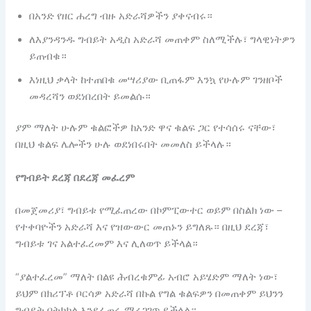
በአንድ የዘር ሐረግ ብዙ አድራሻዎችን ያቀናብሩ።
ለእያንዳንዱ ግብይት አዲስ አድራሻ መጠቀም ስለሚችሉ፣ ግላዊነትዎን
ይጠብቁ።
እነዚህ ቃላት ከተጠበቁ መሣሪያው ቢጠፋም እንኳ የሁሉም ገንዘቦች
መዳረሻን ወደነበረበት ይመልሱ።
ያም ማለት ሁሉም ቁልፎችዎ ከአንድ ዋና ቁልፍ ጋር የተሳሰሩ ናቸው፣
በዚህ ቁልፍ ሌሎችን ሁሉ ወደነበሩበት መመለስ ይችላሉ።
የግብይት ደረጃ በደረጃ መፈረም
በመጀመሪያ፣ ግብይቱ የሚፈጠረው በኮምፒውተር ወይም በስልክ ነው –
የተቀባዮችን አድራሻ እና የዝውውር መጠኑን ይግለጹ። በዚህ ደረጃ፣
ግብይቱ ገና አልተፈረመም እና ሊለወጥ ይችላል።
“ያልተፈረመ” ማለት በልዩ ሕብረቁምፊ አብሮ አይሄድም ማለት ነው፣
ይህም በክሪፕቶ ቦርሳዎ አድራሻ በኩል የግል ቁልፍዎን በመጠቀም ይህንን
ግብይት በትክክል እንደፈጠሩ ማረጋገጥ ይችላል።