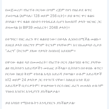
በመጀመሪያ፣ የክሪፕቶ ቦርሳው በጣም ረጅም የሆነ የዘፈቀደ ቁጥር
ያመነጫል (ለምሳሌ፣ 128 ወይም 256 ቢት)። ይህ ቁጥር ዋና ቁልፍ
ይባላል። ዋና ቁልፉ በቡድን የተከፋፈለ ሲሆን ከመደበኛ ቃላት ዝርዝር ጋር
ይዛመዳል (በ BIP39 መስፈርት፣ 2048 ቃላት)።
በተግባር፣ የዘር ሐረጉ ዋና ቁልፍህ ነው፣ በቀላሉ ሊነበብ በሚችል መልኩ።
እነዚህ ቃላት በእርግጥ ምንም ትርጉም የላቸውም፣ እና በአጠቃላይ ሲታይ
“ሐረግ” (ትርጉም ያለው የቃላት ስብስብ) አይደለም።
በዋናው ቁልፍ ላይ በመመስረት፣ የክሪፕቶ ቦርሳ ያልተገደበ ቁጥር ያላቸው
ልዩ የቢትኮይን አድራሻዎችን መፍጠር ይችላል። ቢትኮይን በተቀበሉ ቁጥር፣
ቦርሳው ከዚህ ቅደም ተከተል አዲስ አድራሻ ያወጣል። ሁሉም አድራሻዎች
ከ12 ወይም 24 ቃላትዎ ጋር የተገናኙ ናቸው፣ ስለዚህ አንድ ሺህ
አድራሻዎች ቢኖሩዎትም፣ ቀዝቃዛውን ቦርሳ በዘር ሐረግ መመለስ ሁሉንም
ገንዘብ እንደገና እንዲያገኙ ያስችልዎታል።
ይህ አካሄድ የሚከተሉትን እንዲያደርጉ ያስችልዎታል፦