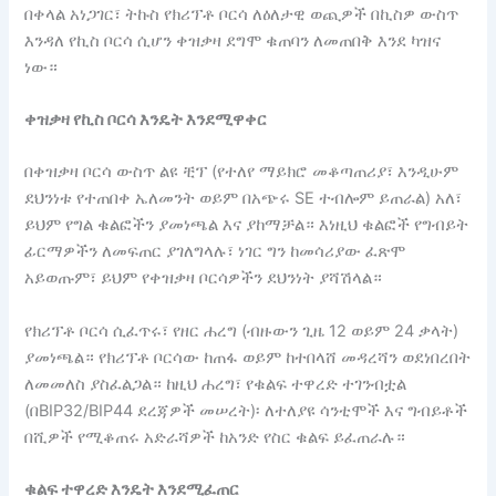
በቀላል አነጋገር፣ ትኩስ የክሪፕቶ ቦርሳ ለዕለታዊ ወጪዎች በኪስዎ ውስጥ
እንዳለ የኪስ ቦርሳ ሲሆን ቀዝቃዛ ደግሞ ቁጠባን ለመጠበቅ እንደ ካዝና
ነው።
ቀዝቃዛ የኪስ ቦርሳ እንዴት እንደሚዋቀር
በቀዝቃዛ ቦርሳ ውስጥ ልዩ ቺፕ (የተለየ ማይክሮ መቆጣጠሪያ፣ እንዲሁም
ደህንነቱ የተጠበቀ ኤለመንት ወይም በአጭሩ SE ተብሎም ይጠራል) አለ፣
ይህም የግል ቁልፎችን ያመነጫል እና ያከማቻል። እነዚህ ቁልፎች የግብይት
ፊርማዎችን ለመፍጠር ያገለግላሉ፣ ነገር ግን ከመሳሪያው ፈጽሞ
አይወጡም፣ ይህም የቀዝቃዛ ቦርሳዎችን ደህንነት ያሻሽላል።
የክሪፕቶ ቦርሳ ሲፈጥሩ፣ የዘር ሐረግ (ብዙውን ጊዜ 12 ወይም 24 ቃላት)
ያመነጫል። የክሪፕቶ ቦርሳው ከጠፋ ወይም ከተበላሸ መዳረሻን ወደነበረበት
ለመመለስ ያስፈልጋል። ከዚህ ሐረግ፣ የቁልፍ ተዋረድ ተገንብቷል
(በBIP32/BIP44 ደረጃዎች መሠረት)፡ ለተለያዩ ሳንቲሞች እና ግብይቶች
በሺዎች የሚቆጠሩ አድራሻዎች ከአንድ የስር ቁልፍ ይፈጠራሉ።
ቁልፍ ተዋረድ እንዴት እንደሚፈጠር