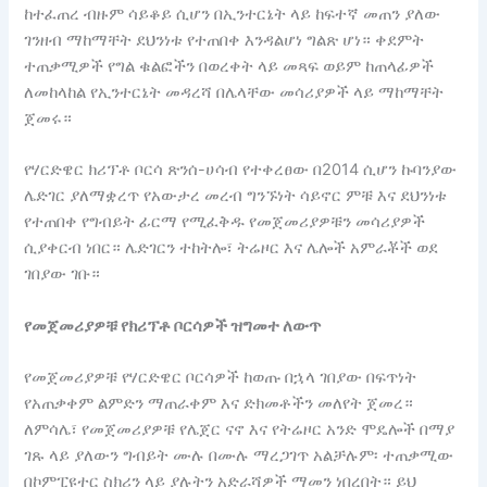
ከተፈጠረ ብዙም ሳይቆይ ሲሆን በኢንተርኔት ላይ ከፍተኛ መጠን ያለው
ገንዘብ ማከማቸት ደህንነቱ የተጠበቀ እንዳልሆነ ግልጽ ሆነ። ቀደምት
ተጠቃሚዎች የግል ቁልፎችን በወረቀት ላይ መጻፍ ወይም ከጠላፊዎች
ለመከላከል የኢንተርኔት መዳረሻ በሌላቸው መሳሪያዎች ላይ ማከማቸት
ጀመሩ።
የሃርድዌር ክሪፕቶ ቦርሳ ጽንሰ-ሀሳብ የተቀረፀው በ2014 ሲሆን ኩባንያው
ሌድገር ያለማቋረጥ የአውታረ መረብ ግንኙነት ሳይኖር ምቹ እና ደህንነቱ
የተጠበቀ የግብይት ፊርማ የሚፈቅዱ የመጀመሪያዎቹን መሳሪያዎች
ሲያቀርብ ነበር። ሌድገርን ተከትሎ፣ ትሬዞር እና ሌሎች አምራቾች ወደ
ገበያው ገቡ።
የመጀመሪያዎቹ የክሪፕቶ ቦርሳዎች ዝግመተ ለውጥ
የመጀመሪያዎቹ የሃርድዌር ቦርሳዎች ከወጡ በኋላ ገበያው በፍጥነት
የአጠቃቀም ልምድን ማጠራቀም እና ድክመቶችን መለየት ጀመረ።
ለምሳሌ፣ የመጀመሪያዎቹ የሌጀር ናኖ እና የትሬዞር አንድ ሞዴሎች በማያ
ገጹ ላይ ያለውን ግብይት ሙሉ በሙሉ ማረጋገጥ አልቻሉም፡ ተጠቃሚው
በኮምፒዩተር ስክሪን ላይ ያሉትን አድራሻዎች ማመን ነበረበት። ይህ