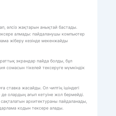
ап, әлсіз жақтарын анықтай бастады.
тексере алмады: пайдаланушы компьютер
лама жіберу кезінде мекенжайды
араттық экрандар пайда болды, бұл
я сомасын тікелей тексеруге мүмкіндік
а ставка жасайды. Ол чиптің ішіндегі
 де олардың ағып кетуіне жол бермейді.
а сақталатын архитектураны пайдаланады,
дарлама кодын тексере алады.