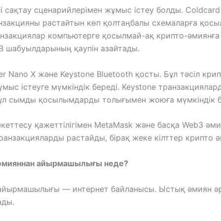
лі сақтау сценарийлерімен жұмыс істеу болды. Coldcar
закцияны растайтын көп қолтаңбалы схемаларға қосылу
анзакциялар компьютерге қосылмай-ақ крипто-әмиянға
SB шабуылдарының қаупін азайтады.
r Nano X және Keystone Bluetooth қосты. Бұл тәсіл кр
ыс істеуге мүмкіндік береді. Keystone транзакциялар
 бұл сымды қосылымдарды толығымен жоюға мүмкіндік б
екеттесу қажеттілігімен MetaMask және басқа Web3 әм
ранзакцияларды растайды, бірақ жеке кілттер крипто ә
әмияннан айырмашылығы неде?
айырмашылығы — интернет байланысы. Ыстық әмиян ә
ады.