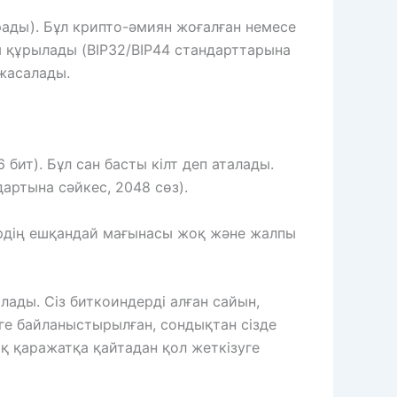
рады). Бұл крипто-әмиян жоғалған немесе
сы құрылады (BIP32/BIP44 стандарттарына
 жасалады.
бит). Бұл сан басты кілт деп аталады.
дартына сәйкес, 2048 сөз).
өздердің ешқандай мағынасы жоқ және жалпы
лады. Сіз биткоиндерді алған сайын,
ге байланыстырылған, сондықтан сізде
ық қаражатқа қайтадан қол жеткізуге