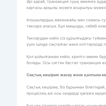
Әрі қарай, транзакция суық әмиянға ауд
картасы арқылы жүзеге асырылуы мүмкін
Алушылардың мекенжайы мен сомасы суық 
тексере аласыз. Бұл маңызды, себебі к
Тексеруден кейін сіз құрылғыдағы түйме
үшін ішінде сақталған жеке кілттеріңізд
Қол қойылғаннан кейін, крипто-әмиян бұр
болады. Осы сәттен бастап транзакция ө
Сақтық көшірме жасау және қалпына ке
Сақтық көшірме, біз бұрыннан білетінде
процесінің өзі осы сөздерді қағазға мұқи
Бұл сөз тіркесін онлайн сақтау ұсынылмай