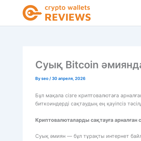
Skip
to
content
Суық Bitcoin әмиянд
By
seo
/
30 апреля, 2026
Бұл мақала сізге криптовалютаға арналға
биткоиндерді сақтаудың ең қауіпсіз тәсілд
Криптовалюталарды сақтауға арналған с
Суық әмиян — бұл тұрақты интернет бай