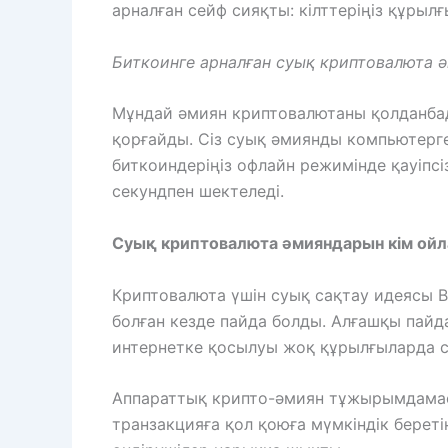
арналған сейф сияқты: кілттеріңіз құрыл
Биткоинге арналған суық криптовалюта 
Мұндай әмиян криптовалютаны қолданбад
қорғайды. Сіз суық әмиянды компьютерге
биткоиндеріңіз офлайн режимінде қауіпс
секундпен шектеледі.
Суық криптовалюта әмияндарын кім ойл
Криптовалюта үшін суық сақтау идеясы Bit
болған кезде пайда болды. Алғашқы пайд
интернетке қосылуы жоқ құрылғыларда с
Аппараттық крипто-әмиян тұжырымдамасы
транзакцияға қол қоюға мүмкіндік береті