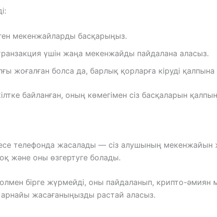
і:
еген мекенжайларды басқарыңыз.
 транзакция үшін жаңа мекенжайды пайдалана аласыз.
ғы жоғалған болса да, барлық қорларға кіруді қалпына к
гі кілтке байланған, оның көмегімен сіз басқаларын қалпы
месе телефонда жасалады — сіз алушының мекенжайын 
оқ және оны өзгертуге болады.
жолмен бірге жүрмейді, оны пайдаланып, крипто-әмиян
п арнайы жасағаныңызды растай аласыз.