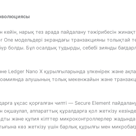
эволюциясы
кейін, нарық тез арада пайдалану тәжірибесін жинақт
or One модельдері экрандағы транзакцияны толықтай 
үр болды. Бұл осалдық тудырды, себебі зиянды бағдар
және Ledger Nano X құрылғыларында үлкенірек және ақп
оәмиянда алушының толық мекенжайын және транзакци
рға ұқсас қорғалған чипті — Secure Element пайдалануғ
 оқшаулап, аппараттық құралдарға қол жеткізу кезінде
 кодты және құпия кілттер микроконтроллерлер жадынд
тығына көз жеткізу үшін барлық құрылғы мен микробағ