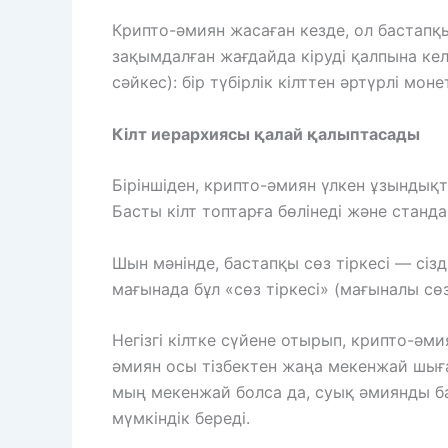
Крипто-әмиян жасаған кезде, ол бастапқы
зақымдалған жағдайда кіруді қалпына кел
сәйкес): бір түбірлік кілттен әртүрлі м
Кілт иерархиясы қалай қалыптасады
Біріншіден, крипто-әмиян үлкен ұзындықт
Басты кілт топтарға бөлінеді және станда
Шын мәнінде, бастапқы сөз тіркесі — сізд
мағынада бұл «сөз тіркесі» (мағыналы с
Негізгі кілтке сүйене отырып, крипто-әм
әмиян осы тізбектен жаңа мекенжай шыға
мың мекенжай болса да, суық әмиянды ба
мүмкіндік береді.