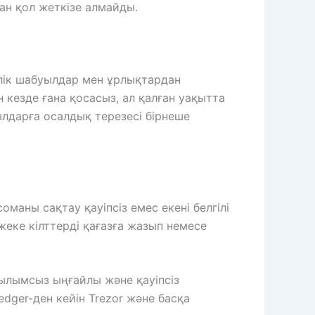
ан қол жеткізе алмайды.
лік шабуылдар мен ұрлықтардан
 кезде ғана қосасыз, ал қалған уақытта
лдарға осалдық терезесі бірнеше
оманы сақтау қауіпсіз емес екені белгілі
еке кілттерді қағазға жазып немесе
ылымсыз ыңғайлы және қауіпсіз
dger-ден кейін Trezor және басқа