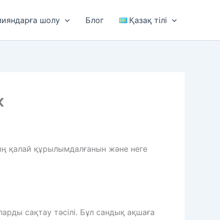
мияндарға шолу
Блог
Қазақ тілі
к
оның қалай құрылымдалғанын және неге
рды сақтау тәсілі. Бұл сандық ақшаға