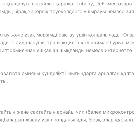
і қолдануға ыңғайлы: қаражат жіберу, DeFi-мен өзара
амды, бірақ хакерлік тәуекелдерге ұшырауы немесе з
ақтау және ұзақ мерзімді сақтау үшін қолданылады. Ол
тады. Пайдаланушы транзакцияға қол қоймас бұрын м
 криптоәмияннан ешқашан шықпайды немесе интернетте
овалюта әмияны күнделікті шығындарға арналған қалта
ты.
сайтын және сақтайтын арнайы чип (бөлек микроконтро
таңбаларын жасау үшін қолданылады, бірақ олар құрыл