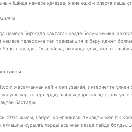
ғының ішінде немесе қағазда, және ешкім оларға қашықт
әмияны
а немесе биржада сақтаған кезде болуы мүмкін хакер
 немесе телефонға тек транзакция жіберу қажет болған
із болып қалады. Осылайша, әмияндардың желілік шабуы
ап тапты
coin жасалғаннан кейін көп ұзамай, интернетте үлкен с
аланушылар хакерлердің шабуылдарынан қорғану үшін ж
ақтай бастады.
 2014 жылы, Ledger компаниясы тұрақты желілік қос
н алғашқы құрылғыларды ұсынған кезде пайда болды. Le