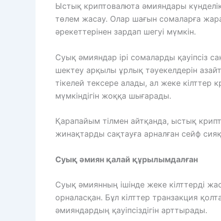
Ыстық криптовалюта әмияндары күнделікт
төлем жасау. Олар шағын сомаларға жар
әрекеттерінен зардап шегуі мүмкін.
Суық әмияндар ірі сомаларды қауіпсіз с
шектеу арқылы ұрлық тәуекелдерін азай
тікелей тексере алады, ал жеке кілттер
мүмкіндігін жоққа шығарады.
Қарапайым тілмен айтқанда, ыстық крипт
жинақтарды сақтауға арналған сейф сияқ
Суық әмиян қалай құрылымдалған
Суық әмиянның ішінде жеке кілттерді жа
орналасқан. Бұл кілттер транзакция қол
әмияндардың қауіпсіздігін арттырады.