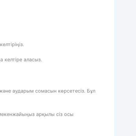
елтіріңіз.
на келтіре аласыз.
және аударым сомасын көрсетесіз. Бұл
 мекенжайыңыз арқылы сіз осы