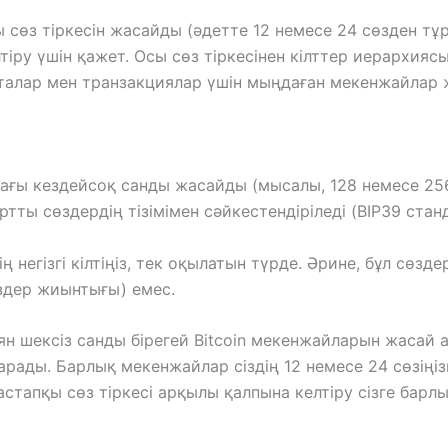
 сөз тіркесін жасайды (әдетте 12 немесе 24 сөзден тұ
тіру үшін қажет. Осы сөз тіркесінен кілттер иерархия
онеталар мен транзакциялар үшін мыңдаған мекенжайлар
ағы кездейсоқ санды жасайды (мысалы, 128 немесе 256 
ртты сөздердің тізімімен сәйкестендіріледі (BIP39 стан
ің негізгі кілтіңіз, тек оқылатын түрде. Әрине, бұл с
өздер жиынтығы) емес.
иян шексіз санды бірегей Bitcoin мекенжайларын жасай а
рады. Барлық мекенжайлар сіздің 12 немесе 24 сөзіңіз
стапқы сөз тіркесі арқылы қалпына келтіру сізге барл