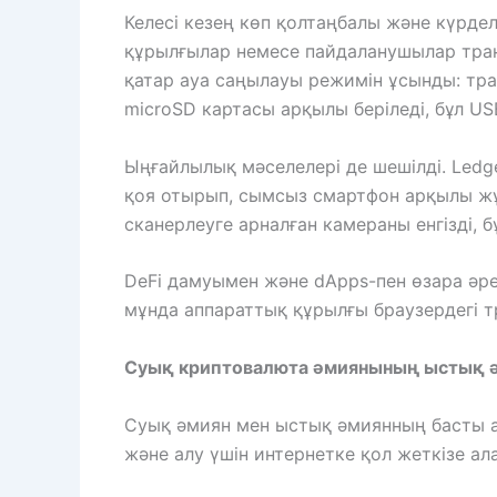
Келесі кезең көп қолтаңбалы және күрде
құрылғылар немесе пайдаланушылар тран
қатар ауа саңылауы режимін ұсынды: тр
microSD картасы арқылы беріледі, бұл U
Ыңғайлылық мәселелері де шешілді. Ledge
қоя отырып, сымсыз смартфон арқылы жұм
сканерлеуге арналған камераны енгізді,
DeFi дамуымен және dApps-пен өзара әр
мұнда аппараттық құрылғы браузердегі т
Суық криптовалюта әмиянының ыстық 
Суық әмиян мен ыстық әмиянның басты 
және алу үшін интернетке қол жеткізе ал