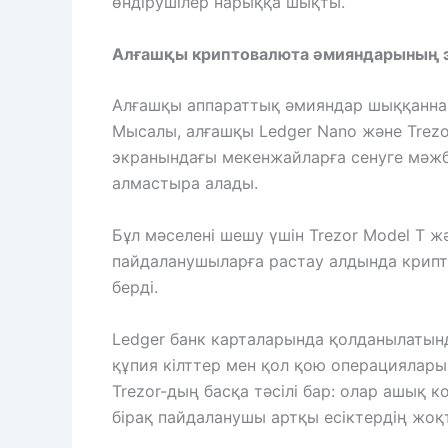
өндірушілер нарыққа шықты.
Алғашқы криптовалюта әмияндарының 
Алғашқы аппараттық әмияндар шыққаннан 
Мысалы, алғашқы Ledger Nano және Trez
экранындағы мекенжайларға сенуге мәжб
алмастыра алады.
Бұл мәселені шешу үшін Trezor Model T 
пайдаланушыларға растау алдында крипт
берді.
Ledger банк карталарында қолданылатында
құпия кілттер мен қол қою операцияларын
Trezor-дың басқа тәсілі бар: олар ашық
бірақ пайдаланушы артқы есіктердің жоқ