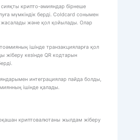
d сияқты крипто-әмияндар бірнеше
ға мүмкіндік берді. Coldcard сонымен
 жасалады және қол қойылады. Олар
иптоәмияның ішінде транзакцияларға қол
ды жіберу кезінде QR кодтарын
ерді.
ияндарымен интеграциялар пайда болды,
миянның ішінде қалады.
рқашан криптовалютаны жылдам жіберу