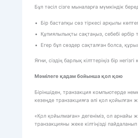
Бұл тәсіл сізге мыналарға мүмкіндік беред
Бір бастапқы сөз тіркесі арқылы көпт
Құпиялылықты сақтаңыз, себебі әрбір
Егер бұл сөздер сақталған болса, құрыл
Яғни, сіздің барлық кілттеріңіз бір негіз
Мәмілеге қадам бойынша қол қою
Біріншіден, транзакция компьютерде не
кезеңде транзакцияға әлі қол қойылған ж
«Қол қойылмаған» дегеніміз, ол арнайы 
транзакцияны жеке кілтіңізді пайдаланы