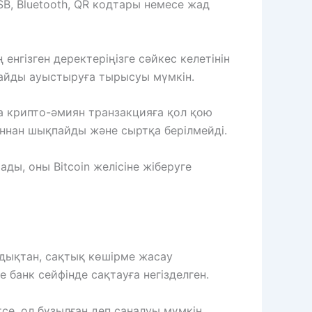
B, Bluetooth, QR кодтары немесе жад
гізген деректеріңізге сәйкес келетінін
жайды ауыстыруға тырысуы мүмкін.
та крипто-әмиян транзакцияға қол қою
ияннан шықпайды және сыртқа берілмейді.
ы, оны Bitcoin желісіне жіберуге
ндықтан, сақтық көшірме жасау
 банк сейфінде сақтауға негізделген.
тсе, ол бұзылған деп саналуы мүмкін.