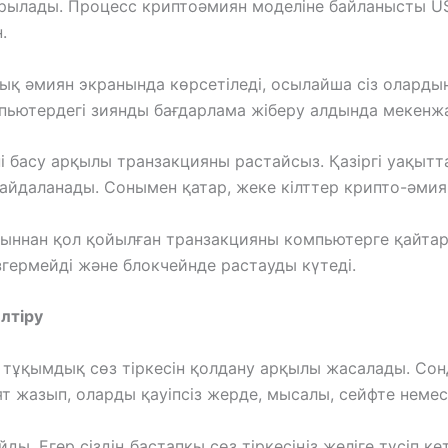
арылады. Процесс криптоәмиян моделіне байланысты US
.
әмиян экранында көрсетіледі, осылайша сіз олардың ен
омпьютердегі зиянды бағдарлама жіберу алдында мекен
ні басу арқылы транзакцияны растайсыз. Қазіргі уақыт
і пайдаланады. Сонымен қатар, жеке кілттер крипто-әм
ыннан қол қойылған транзакцияны компьютерге қайтарад
згермейді және блокчейнде растауды күтеді.
лтіру
й, тұқымдық сөз тіркесін қолдану арқылы жасалады. Со
ят жазып, оларды қауіпсіз жерде, мысалы, сейфте немесе
ды. Егер сіздің бастапқы сөз тіркесіңіз желіге түсіп ке