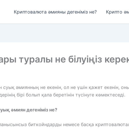
Криптовалюта әмияны дегеніміз не?
Крипто ә
ары туралы не білуіңіз кере
н суық әмиянның не екенін, ол не үшін қажет екенін, 
ерінің бірі болып қала беретінін түсінуге көмектеседі.
уық әмиян дегеніміз не?
ланысынсыз биткойндарды немесе басқа криптовалютала