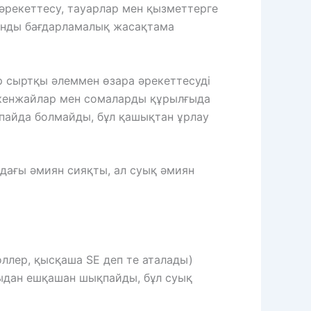
 әрекеттесу, тауарлар мен қызметтерге
иянды бағдарламалық жасақтама
ар сыртқы әлеммен өзара әрекеттесуді
екенжайлар мен сомаларды құрылғыда
 пайда болмайды, бұл қашықтан ұрлау
дағы әмиян сияқты, ал суық әмиян
ллер, қысқаша SE деп те аталады)
ғыдан ешқашан шықпайды, бұл суық