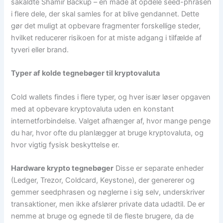
såkaldte Shamir Backup – en måde at opdele seed-phrasen
i flere dele, der skal samles for at blive gendannet. Dette
gør det muligt at opbevare fragmenter forskellige steder,
hvilket reducerer risikoen for at miste adgang i tilfælde af
tyveri eller brand.
Typer af kolde tegnebøger til kryptovaluta
Cold wallets findes i flere typer, og hver især løser opgaven
med at opbevare kryptovaluta uden en konstant
internetforbindelse. Valget afhænger af, hvor mange penge
du har, hvor ofte du planlægger at bruge kryptovaluta, og
hvor vigtig fysisk beskyttelse er.
Hardware krypto tegnebøger
Disse er separate enheder
(Ledger, Trezor, Coldcard, Keystone), der genererer og
gemmer seedphrasen og nøglerne i sig selv, underskriver
transaktioner, men ikke afslører private data udadtil. De er
nemme at bruge og egnede til de fleste brugere, da de