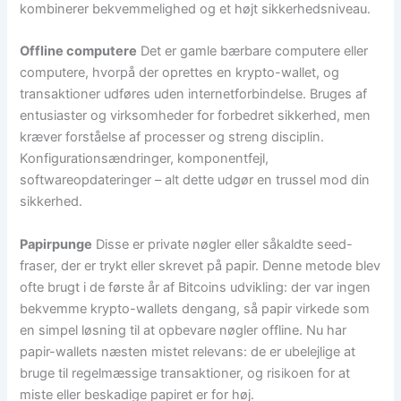
kombinerer bekvemmelighed og et højt sikkerhedsniveau.
Offline computere
Det er gamle bærbare computere eller
computere, hvorpå der oprettes en krypto-wallet, og
transaktioner udføres uden internetforbindelse. Bruges af
entusiaster og virksomheder for forbedret sikkerhed, men
kræver forståelse af processer og streng disciplin.
Konfigurationsændringer, komponentfejl,
softwareopdateringer – alt dette udgør en trussel mod din
sikkerhed.
Papirpunge
Disse er private nøgler eller såkaldte seed-
fraser, der er trykt eller skrevet på papir. Denne metode blev
ofte brugt i de første år af Bitcoins udvikling: der var ingen
bekvemme krypto-wallets dengang, så papir virkede som
en simpel løsning til at opbevare nøgler offline. Nu har
papir-wallets næsten mistet relevans: de er ubelejlige at
bruge til regelmæssige transaktioner, og risikoen for at
miste eller beskadige papiret er for høj.