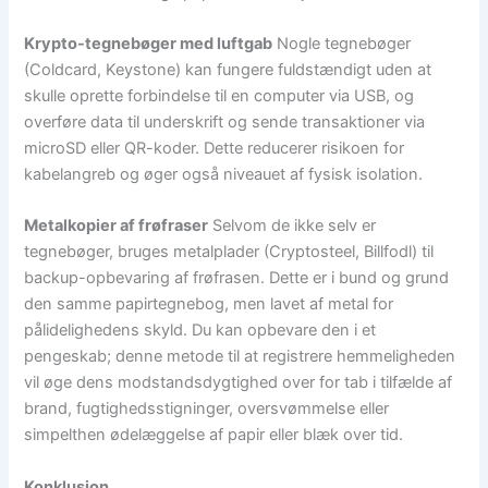
Krypto-tegnebøger med luftgab
Nogle tegnebøger
(Coldcard, Keystone) kan fungere fuldstændigt uden at
skulle oprette forbindelse til en computer via USB, og
overføre data til underskrift og sende transaktioner via
microSD eller QR-koder. Dette reducerer risikoen for
kabelangreb og øger også niveauet af fysisk isolation.
Metalkopier af frøfraser
Selvom de ikke selv er
tegnebøger, bruges metalplader (Cryptosteel, Billfodl) til
backup-opbevaring af frøfrasen. Dette er i bund og grund
den samme papirtegnebog, men lavet af metal for
pålidelighedens skyld. Du kan opbevare den i et
pengeskab; denne metode til at registrere hemmeligheden
vil øge dens modstandsdygtighed over for tab i tilfælde af
brand, fugtighedsstigninger, oversvømmelse eller
simpelthen ødelæggelse af papir eller blæk over tid.
Konklusion