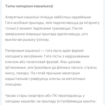
Тыпы халодных кашалькоў
Апаратныя кашалькі лічацца найбольш надзейнымі.
Гэта асобныя прылады, якія падключаюцца да інтэрнэту
толькі ў момант падпісання транзакцыі. Пасля
завяршэння аперацыі прылада адключаецца, што
выключае рызыку ўзлому.
Папяровыя кашалькі — гэта яшчэ адзін фармат
халоднага захоўвання. Гэта лісты з надрукаваным
ключом або пачатковай фразай. Яны цалкам
аўтаномныя, але ўразлівыя да фізічных пагроз: страты,
зносу, пажару. Па гэтай прычыне некаторыя
карыстальнікі гравіруюць ключы на ​​металічных
пласцінах.
Часам стары смартфон або ПК ператвараюць у
халодны кашалёк: на прыладу ўсталёўваецца крыпта-