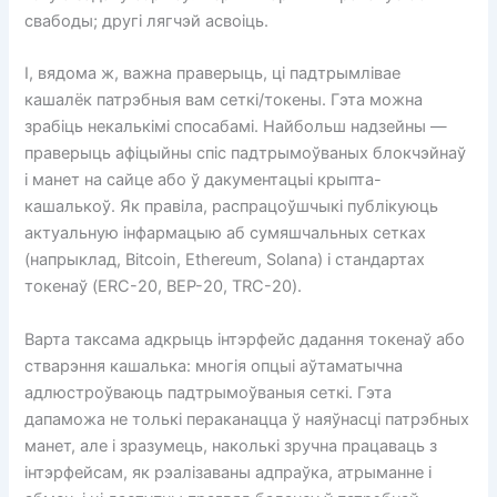
свабоды; другі лягчэй асвоіць.
І, вядома ж, важна праверыць, ці падтрымлівае
кашалёк патрэбныя вам сеткі/токены. Гэта можна
зрабіць некалькімі спосабамі. Найбольш надзейны —
праверыць афіцыйны спіс падтрымоўваных блокчэйнаў
і манет на сайце або ў дакументацыі крыпта-
кашалькоў. Як правіла, распрацоўшчыкі публікуюць
актуальную інфармацыю аб сумяшчальных сетках
(напрыклад, Bitcoin, Ethereum, Solana) і стандартах
токенаў (ERC-20, BEP-20, TRC-20).
Варта таксама адкрыць інтэрфейс дадання токенаў або
стварэння кашалька: многія опцыі аўтаматычна
адлюстроўваюць падтрымоўваныя сеткі. Гэта
дапаможа не толькі пераканацца ў наяўнасці патрэбных
манет, але і зразумець, наколькі зручна працаваць з
інтэрфейсам, як рэалізаваны адпраўка, атрыманне і