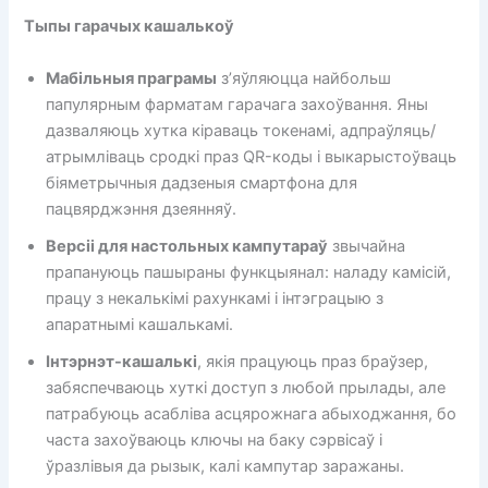
Тыпы гарачых кашалькоў
Мабільныя праграмы
з’яўляюцца найбольш
папулярным фарматам гарачага захоўвання. Яны
дазваляюць хутка кіраваць токенамі, адпраўляць/
атрымліваць сродкі праз QR-коды і выкарыстоўваць
біяметрычныя дадзеныя смартфона для
пацвярджэння дзеянняў.
Версіі для настольных кампутараў
звычайна
прапануюць пашыраны функцыянал: наладу камісій,
працу з некалькімі рахункамі і інтэграцыю з
апаратнымі кашалькамі.
Інтэрнэт-кашалькі
, якія працуюць праз браўзер,
забяспечваюць хуткі доступ з любой прылады, але
патрабуюць асабліва асцярожнага абыходжання, бо
часта захоўваюць ключы на ​​баку сэрвісаў і
ўразлівыя да рызык, калі кампутар заражаны.