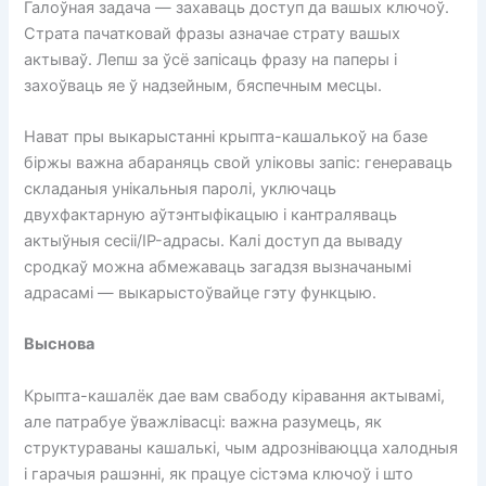
Галоўная задача — захаваць доступ да вашых ключоў.
Страта пачатковай фразы азначае страту вашых
актываў. Лепш за ўсё запісаць фразу на паперы і
захоўваць яе ў надзейным, бяспечным месцы.
Нават пры выкарыстанні крыпта-кашалькоў на базе
біржы важна абараняць свой уліковы запіс: генераваць
складаныя унікальныя паролі, уключаць
двухфактарную аўтэнтыфікацыю і кантраляваць
актыўныя сесіі/IP-адрасы. Калі доступ да вываду
сродкаў можна абмежаваць загадзя вызначанымі
адрасамі — выкарыстоўвайце гэту функцыю.
Выснова
Крыпта-кашалёк дае вам свабоду кіравання актывамі,
але патрабуе ўважлівасці: важна разумець, як
структураваны кашалькі, чым адрозніваюцца халодныя
і гарачыя рашэнні, як працуе сістэма ключоў і што