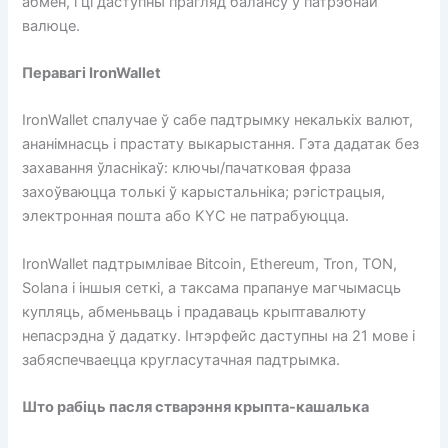
абмен, і ці даступны прагляд балансу ў патрэбнай
валюце.
Перавагі IronWallet
IronWallet спалучае ў сабе падтрымку некалькіх валют,
ананімнасць і прастату выкарыстання. Гэта дадатак без
захавання ўласнікаў: ключы/пачатковая фраза
захоўваюцца толькі ў карыстальніка; рэгістрацыя,
электронная пошта або KYC не патрабуюцца.
IronWallet падтрымлівае Bitcoin, Ethereum, Tron, TON,
Solana і іншыя сеткі, а таксама прапануе магчымасць
купляць, абменьваць і прадаваць крыптавалюту
непасрэдна ў дадатку. Інтэрфейс даступны на 21 мове і
забяспечваецца кругласутачная падтрымка.
Што рабіць пасля стварэння крыпта-кашалька