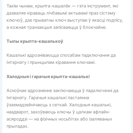
Такім чынам, крыпта-кашалёк — гэта інструмент, які
дазваляе кіраваць лічбавымі актывамі праз сістэму
ключоў, дзе прыватны ключ выступае ў якасці подпісу,
а кожная транзакцыя запісваецца ў блокчэйне.
Тыпы крыпта-кашалькоў
Кашалькі адрозніваюцца спосабам падключэння да
Інтэрнэту і прынцыпам кіравання ключамі.
Халодныя і гарачыя крыпта-кашалькі
Асноўнае адрозненне заключаецца ў падключэнні да
Інтэрнэту. Гарачыя кашалькі пастаянна
ўзаемадзейнічаюць з сеткай. Халодныя кашалькі,
наадварот, захоўваюць ключы ў цалкам афлайн-
асяроддзі — на фізічных носьбітах або ізаляваных
прыладах.