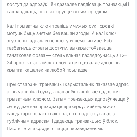
доступ да адпраўкі: ён дазваляе падпісваць транзакцыі і
пацвярджаць, што вы кіруеце гэтымі сродкамі.
Калі прыватны ключ трапіць у чужыя рукі, сродкі
могуць быць знятыя без вашай згоды. А калі ключ
згублены, аднаўленне доступу немагчымае. Каб
пазбегнуць страты доступу, выкарыстоўваецца
пачатковая фраза — спецыяльная паслядоўнасць з 12–
24 простых англійскіх слоў, якая дазваляе аднавіць
крыпта-кашалёк на любой прыладзе.
Пры стварэнні транзакцыі карыстальнік паказвае адрас
атрымальніка і суму, а кашалёк падпісвае дадзеныя
прыватным ключом. Затым транзакцыя адпраўляецца ў
сетку, дзе яна праходзіць праверку: майнеры або
валідатары пераконваюцца, што подпіс супадае з
публічным адрасам, і дадаюць транзакцыю ў блок.
Пасля гэтага сродкі лічацца пераведзенымі.