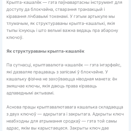
Крыпта-кашалёк — гэта паўнавартасны інструмент для
доступу да блокчэйна, стварэння транзакцый і
кіравання лічбавымі токенамі. У гэтым артыкуле мы
тлумачым, як структураваны крыпта-кашалькі, якія
тыпы існуюць і што вельмі важна ведаць пра абарону
ключоў.
Як структураваны крыпта-кашалёк
Па сутнасці, крыптавалюта-кашалёк — гэта інтэрфейс,
які дазваляе працаваць з запісамі ў блокчэйне. У
кашальку фізічна не захоўваецца ніводная манета: ён
змяшчае ключы, якія даюць права кіраваць
адпаведнымі актывамі.
Аснова працы крыптавалютавага кашалька складаецца
з двух ключоў — адкрытага і закрытага. Адкрыты ключ
неабходны для атрымання сродкаў — гэта той самы
адрас, якім вы карыстаецеся. Закрыты ключ дае