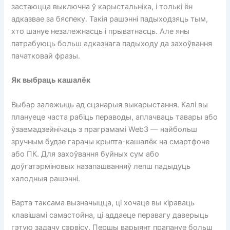
застаюцца выключна ў карыстальніка, і толькі ён
адказвае за бяспеку. Такія рашэнні падыходзяць тым,
хто шануе незалежнасць і прыватнасць. Але яны
патрабуюць больш адказнага падыходу да захоўвання
пачатковай фразы.
Як выбраць кашалёк
Выбар залежыць ад сцэнарыя выкарыстання. Калі вы
плануеце часта рабіць пераводы, аплачваць тавары або
ўзаемадзейнічаць з праграмамі Web3 — найбольш
зручным будзе гарачы крыпта-кашалёк на смартфоне
або ПК. Для захоўвання буйных сум або
доўгатэрміновых назапашванняў лепш падыдуць
халодныя рашэнні.
Варта таксама вызначыцца, ці хочаце вы кіраваць
клавішамі самастойна, ці аддаеце перавагу даверыць
гэтую задачу сэрвісу. Першы варыянт прапануе больш