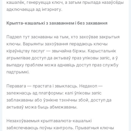
кашалёк, генеруецца ключ, а затым прылада назаўсёды
адключаецца ад інтэрнэту.
Крыпта-кашалькі з захаваннем і без захавання
Падзел тут заснаваны на тым, хто захоўвае закрытыя
ключы. Варыянты захоўвання перадаюць ключы
кіраўніцтву паслуг — звычайна біржы. Карыстальнік
атрымлівае доступ да актываў праз уліковы запіс, а ў
выпадку праблем можа аднавіць доступ праз службу
падтрымкі.
Перавага — прастата і звыкласць. Недахоп —
залежнасць ад платформы: калі ўліковы запіс
заблакаваны або ўзнікне тэхнічны збой, доступ да
актываў можа быць абмежаваны.
Незахоўваемыя крыптавалюта-кашалькі
забяспечваюць поўны кантроль. Прыватныя ключы