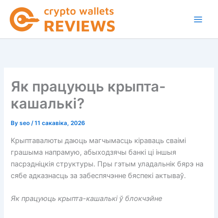
Skip
to
content
Як працуюць крыпта-
кашалькі?
By
seo
/
11 сакавіка, 2026
Крыптавалюты даюць магчымасць кіраваць сваімі
грашыма напрамую, абыходзячы банкі ці іншыя
пасрэдніцкія структуры. Пры гэтым уладальнік бярэ на
сябе адказнасць за забеспячэнне бяспекі актываў.
Як працуюць крыпта-кашалькі ў блокчэйне