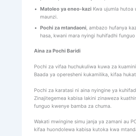
Matoleo ya eneo-kazi
Kwa ujumla hutoa ut
maunzi.
Pochi za mtandaoni
, ambazo hufanya kazi 
hasa, kwani mara nyingi huhifadhi fungu
Aina za Pochi Baridi
Pochi za vifaa huchukuliwa kuwa za kuaminik
Baada ya operesheni kukamilika, kifaa huka
Pochi za karatasi ni aina nyingine ya kuhifa
Zinajitegemea kabisa lakini zinaweza kuathi
funguo kwenye bamba za chuma.
Wakati mwingine simu janja ya zamani au PC
kifaa huondolewa kabisa kutoka kwa mtand