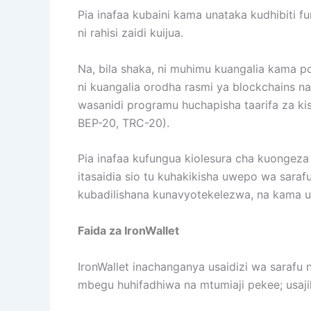
Pia inafaa kubaini kama unataka kudhibiti 
ni rahisi zaidi kuijua.
Na, bila shaka, ni muhimu kuangalia kama po
ni kuangalia orodha rasmi ya blockchains n
wasanidi programu huchapisha taarifa za ki
BEP-20, TRC-20).
Pia inafaa kufungua kiolesura cha kuongeza
itasaidia sio tu kuhakikisha uwepo wa sarafu 
kubadilishana kunavyotekelezwa, na kama u
Faida za IronWallet
IronWallet inachanganya usaidizi wa sarafu n
mbegu huhifadhiwa na mtumiaji pekee; usajili