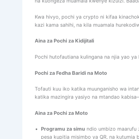
na kuongeza muamala kwenye kizuizi. Baad
Kwa hivyo, pochi ya crypto ni kifaa kinacho
kazi kama sahihi, na kila muamala hurekodi
Aina za Pochi za Kidijitali
Pochi hutofautiana kulingana na njia yao y
Pochi za Fedha Baridi na Moto
Tofauti kuu iko katika muunganisho wa intan
katika mazingira yasiyo na mtandao kabisa—
Aina za Pochi za Moto
Programu za simu
ndio umbizo maarufu z
pesa kupitia misimbo ya QR, na kutumia bio