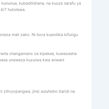
a kununua, kubadilishana, na kuuza sarafu ya
24/7 hutolewa.
oteza mali zako. Ni bora kuandika kifungu
 nywila changamano za kipekee, kuwezesha
utoa pesa unaweza kuzuiwa kwa anwani
i zilivyopangwa, jinsi suluhisho baridi na
.