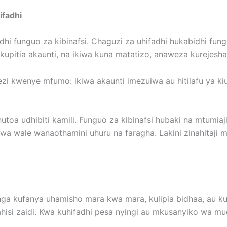
ifadhi
adhi funguo za kibinafsi. Chaguzi za uhifadhi hukabidhi 
 kupitia akaunti, na ikiwa kuna matatizo, anaweza kurejesha u
zi kwenye mfumo: ikiwa akaunti imezuiwa au hitilafu ya kiu
a hutoa udhibiti kamili. Funguo za kibinafsi hubaki na mtum
a wale wanaothamini uhuru na faragha. Lakini zinahitaji mb
ga kufanya uhamisho mara kwa mara, kulipia bidhaa, au k
isi zaidi. Kwa kuhifadhi pesa nyingi au mkusanyiko wa muda