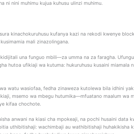
 na ni nini muhimu kujua kuhusu ulinzi muhimu.
iolesura kinachokuruhusu kufanya kazi na rekodi kwenye blo
 kusimamia mali zinazolingana.
 kidijitali una funguo mbili—za umma na za faragha. Ufung
gha hutoa ufikiaji wa kutuma: hukuruhusu kusaini miamala
a watu wasiofaa, fedha zinaweza kutolewa bila idhini yak
a ufikiaji, msemo wa mbegu hutumika—mfuatano maalum wa 
ye kifaa chochote.
isha anwani na kiasi cha mpokeaji, na pochi husaini data
 uthibitishaji: wachimbaji au wathibitishaji huhakikisha