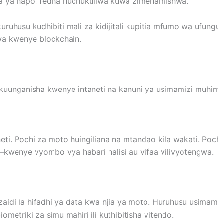
a ya hapo, fedha huchukuliwa kuwa zimehamishwa.
kuruhusu kudhibiti mali za kidijitali kupitia mfumo wa ufu
wa kwenye blockchain.
a kuunganisha kwenye intaneti na kanuni ya usimamizi muhi
eti. Pochi za moto huingiliana na mtandao kila wakati. Poch
kwenye vyombo vya habari halisi au vifaa vilivyotengwa.
aidi la hifadhi ya data kwa njia ya moto. Huruhusu usima
metriki za simu mahiri ili kuthibitisha vitendo.