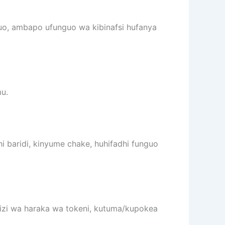
nguo, ambapo ufunguo wa kibinafsi hufanya
mu.
i baridi, kinyume chake, huhifadhi funguo
mizi wa haraka wa tokeni, kutuma/kupokea