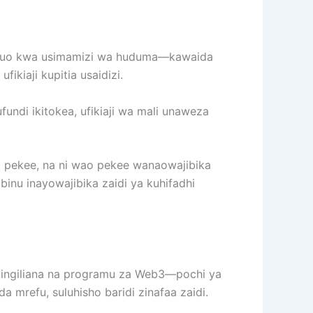
funguo kwa usimamizi wa huduma—kawaida
fikiaji kupitia usaidizi.
fundi ikitokea, ufikiaji wa mali unaweza
iaji pekee, na ni wao pekee wanaowajibika
inu inayowajibika zaidi ya kuhifadhi
uingiliana na programu za Web3—pochi ya
 mrefu, suluhisho baridi zinafaa zaidi.