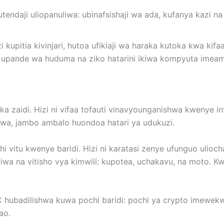
endaji uliopanuliwa: ubinafsishaji wa ada, kufanya kazi na 
kupitia kivinjari, hutoa ufikiaji wa haraka kutoka kwa kifaa
o upande wa huduma na ziko hatarini ikiwa kompyuta imea
a zaidi. Hizi ni vifaa tofauti vinavyounganishwa kwenye i
twa, jambo ambalo huondoa hatari ya udukuzi.
dhi vitu kwenye baridi. Hizi ni karatasi zenye ufunguo uli
riwa na vitisho vya kimwili: kupotea, uchakavu, na moto. K
 hubadilishwa kuwa pochi baridi: pochi ya crypto imewekw
ao.