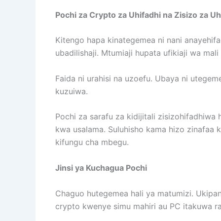
Pochi za Crypto za Uhifadhi na Zisizo za Uh
Kitengo hapa kinategemea ni nani anayehif
ubadilishaji. Mtumiaji hupata ufikiaji wa mali
Faida ni urahisi na uzoefu. Ubaya ni utegeme
kuzuiwa.
Pochi za sarafu za kidijitali zisizohifadhiw
kwa usalama. Suluhisho kama hizo zinafaa kw
kifungu cha mbegu.
Jinsi ya Kuchagua Pochi
Chaguo hutegemea hali ya matumizi. Ukipan
crypto kwenye simu mahiri au PC itakuwa rah