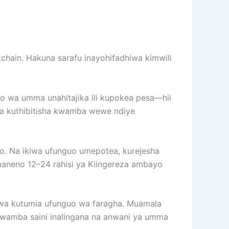
ckchain. Hakuna sarafu inayohifadhiwa kimwili
uo wa umma unahitajika ili kupokea pesa—hii
 na kuthibitisha kwamba wewe ndiye
o. Na ikiwa ufunguo umepotea, kurejesha
maneno 12–24 rahisi ya Kiingereza ambayo
 kwa kutumia ufunguo wa faragha. Muamala
 kwamba saini inalingana na anwani ya umma