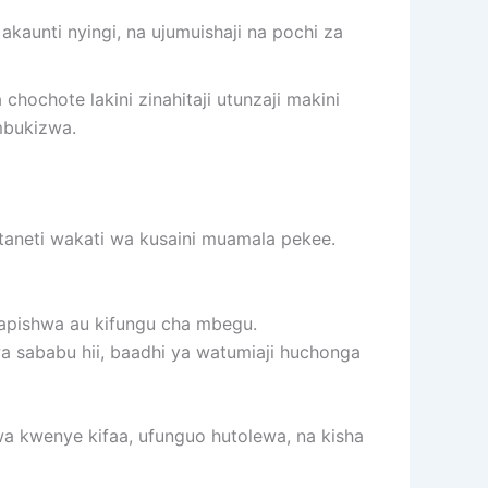
akaunti nyingi, na ujumuishaji na pochi za
 chochote lakini zinahitaji utunzaji makini
mbukizwa.
ntaneti wakati wa kusaini muamala pekee.
ochapishwa au kifungu cha mbegu.
wa sababu hii, baadhi ya watumiaji huchonga
a kwenye kifaa, ufunguo hutolewa, na kisha