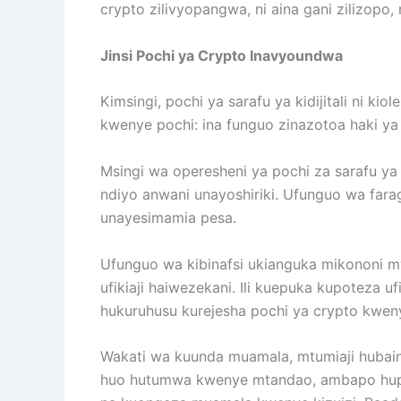
crypto zilivyopangwa, ni aina gani zilizopo,
Jinsi Pochi ya Crypto Inavyoundwa
Kimsingi, pochi ya sarafu ya kidijitali ni k
kwenye pochi: ina funguo zinazotoa haki ya
Msingi wa operesheni ya pochi za sarafu ya
ndiyo anwani unayoshiriki. Ufunguo wa fara
unayesimamia pesa.
Ufunguo wa kibinafsi ukianguka mikononi mw
ufikiaji haiwezekani. Ili kuepuka kupotez
hukuruhusu kurejesha pochi ya crypto kwen
Wakati wa kuunda muamala, mtumiaji hubain
huo hutumwa kwenye mtandao, ambapo hupitia