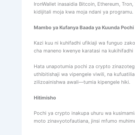
IronWallet inasaidia Bitcoin, Ethereum, Tro
kidijitali moja kwa moja ndani ya programu. 
Mambo ya Kufanya Baada ya Kuunda Pochi 
Kazi kuu ni kuhifadhi ufikiaji wa funguo z
cha maneno kwenye karatasi na kukihifadhi 
Hata unapotumia pochi za crypto zinazoteg
uthibitishaji wa vipengele viwili, na kufuat
zilizoainishwa awali—tumia kipengele hiki.
Hitimisho
Pochi ya crypto inakupa uhuru wa kusimamia m
moto zinavyotofautiana, jinsi mfumo muhimu