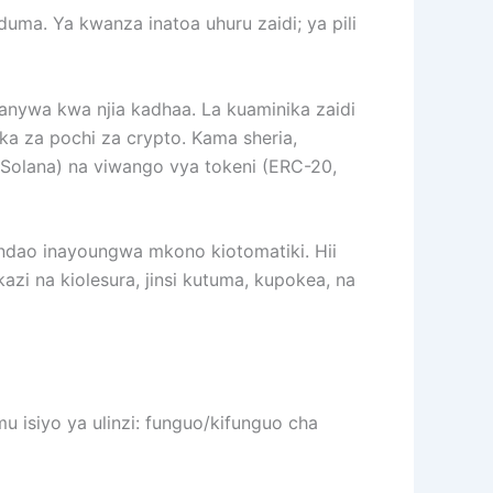
uma. Ya kwanza inatoa uhuru zaidi; ya pili
ufanywa kwa njia kadhaa. La kuaminika zaidi
ka za pochi za crypto. Kama sheria,
 Solana) na viwango vya tokeni (ERC-20,
andao inayoungwa mkono kiotomatiki. Hii
 kazi na kiolesura, jinsi kutuma, kupokea, na
mu isiyo ya ulinzi: funguo/kifunguo cha