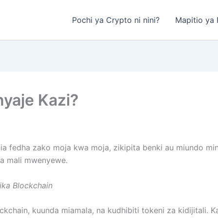
Pochi ya Crypto ni nini?
Mapitio ya P
nyaje Kazi?
ia fedha zako moja kwa moja, zikipita benki au miundo mingi
wa mali mwenyewe.
ika Blockchain
ckchain, kuunda miamala, na kudhibiti tokeni za kidijitali. 