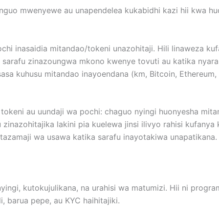
funguo mwenyewe au unapendelea kukabidhi kazi hii kwa hud
chi inasaidia mitandao/tokeni unazohitaji. Hili linaweza k
a sarafu zinazoungwa mkono kwenye tovuti au katika nyara
sasa kuhusu mitandao inayoendana (km, Bitcoin, Ethereum,
 tokeni au uundaji wa pochi: chaguo nyingi huonyesha mit
zinazohitajika lakini pia kuelewa jinsi ilivyo rahisi kufanya
tazamaji wa usawa katika sarafu inayotakiwa unapatikana.
yingi, kutokujulikana, na urahisi wa matumizi. Hii ni progra
, barua pepe, au KYC haihitajiki.