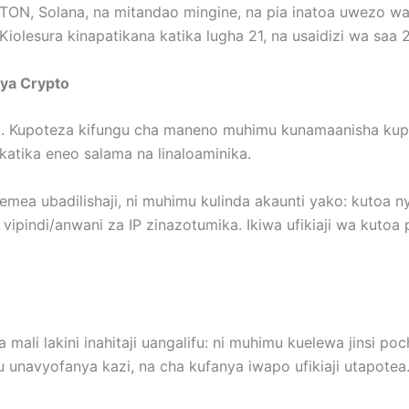
n, TON, Solana, na mitandao mingine, na pia inatoa uwezo w
Kiolesura kinapatikana katika lugha 21, na usaidizi wa saa 
ya Crypto
ako. Kupoteza kifungu cha maneno muhimu kunamaanisha kup
katika eneo salama na linaloaminika.
emea ubadilishaji, ni muhimu kulinda akaunti yako: kutoa
ilia vipindi/anwani za IP zinazotumika. Ikiwa ufikiaji wa k
ali lakini inahitaji uangalifu: ni muhimu kuelewa jinsi poch
 unavyofanya kazi, na cha kufanya iwapo ufikiaji utapotea