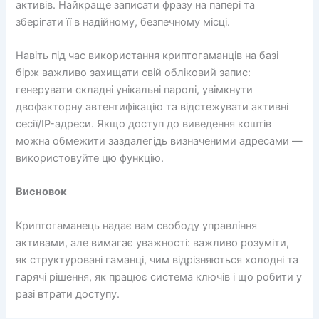
активів. Найкраще записати фразу на папері та
зберігати її в надійному, безпечному місці.
Навіть під час використання криптогаманців на базі
бірж важливо захищати свій обліковий запис:
генерувати складні унікальні паролі, увімкнути
двофакторну автентифікацію та відстежувати активні
сесії/IP-адреси. Якщо доступ до виведення коштів
можна обмежити заздалегідь визначеними адресами —
використовуйте цю функцію.
Висновок
Криптогаманець надає вам свободу управління
активами, але вимагає уважності: важливо розуміти,
як структуровані гаманці, чим відрізняються холодні та
гарячі рішення, як працює система ключів і що робити у
разі втрати доступу.