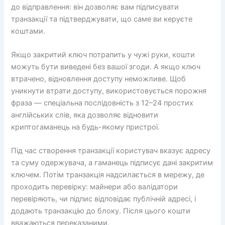
до відправлення: він дозволяє вам підписувати
транзакції та підтверджувати, що саме ви керуєте
коштами.
Якщо закритий ключ потрапить у чужі руки, кошти
можуть бути виведені без вашої згоди. А якщо ключ
втрачено, відновлення доступу неможливе. Щоб
уникнути втрати доступу, використовується порожня
фраза — спеціальна послідовність з 12–24 простих
англійських слів, яка дозволяє відновити
криптогаманець на будь-якому пристрої.
Під час створення транзакції користувач вказує адресу
та суму одержувача, а гаманець підписує дані закритим
ключем. Потім транзакція надсилається в мережу, де
проходить перевірку: майнери або валідатори
перевіряють, чи підпис відповідає публічній адресі, і
додають транзакцію до блоку. Після цього кошти
вважаються переказаними.