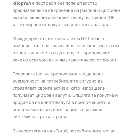
xПортал
е портфейл без попечителство,
предназначен за съхранение на различни цифрови
активи, включително криптовалути, токени (NFT)
и генерирани от изкуствен интелект аватари.
Между другото, интересът към NFT вече е
намалял толкова значително, че използването им
в това – или което и да е друго – приложение
вече не осигурява голяма практическа стойност.
Основната цел на приложенията е да даде
възможност на потребителите сигурно да
управляват своите активи, като изпращат и
получават цифрови валути. Опцията за покупка и
продажба на криптовалута в приложението е
осъществена чрез интеграция с платежни
системи на трети страни.
В екосистемата на xPortal, потребителите могат