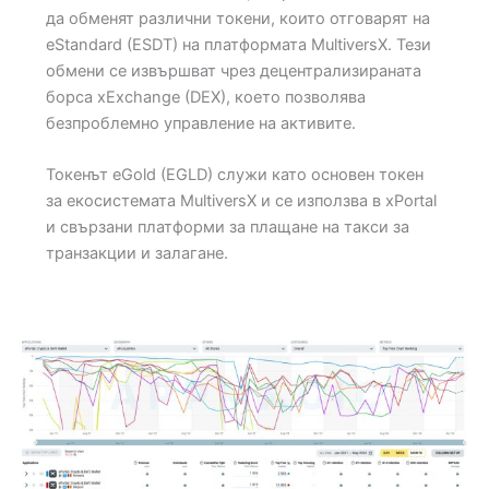
да обменят различни токени, които отговарят на
eStandard (ESDT) на платформата MultiversX. Тези
обмени се извършват чрез децентрализираната
борса xExchange (DEX), което позволява
безпроблемно управление на активите.
Токенът eGold (EGLD) служи като основен токен
за екосистемата MultiversX и се използва в xPortal
и свързани платформи за плащане на такси за
транзакции и залагане.