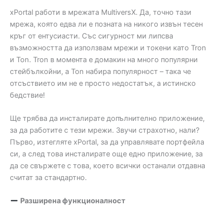
xPortal работи в мрежата MultiversX. Да, точно тази
мрежа, която едва ли е позната на никого извън тесен
кръг от ентусиасти. Със сигурност ми липсва
възможността да използвам мрежи и токени като Tron
и Ton. Tron в момента е домакин на много популярни
стейбълкойни, а Ton набира популярност – така че
отсъствието им не е просто недостатък, а истинско
бедствие!
Ще трябва да инсталирате допълнително приложение,
за да работите с тези мрежи. Звучи страхотно, нали?
Първо, изтегляте xPortal, за да управлявате портфейла
си, а след това инсталирате още едно приложение, за
да се свържете с това, което всички останали отдавна
считат за стандартно.
Разширена функционалност