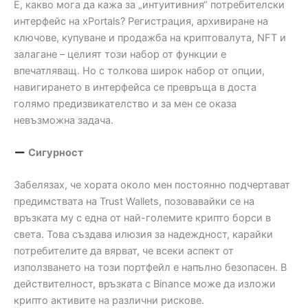
Е, какво мога да кажа за „интуитивния“ потребителски
интерфейс на xPortals? Регистрация, архивиране на
ключове, купуване и продажба на криптовалута, NFT и
залагане – целият този набор от функции е
впечатляващ. Но с толкова широк набор от опции,
навигирането в интерфейса се превръща в доста
голямо предизвикателство и за мен се оказа
невъзможна задача.
Сигурност
Забелязах, че хората около мен постоянно подчертават
предимствата на Trust Wallets, позовавайки се на
връзката му с една от най-големите крипто борси в
света. Това създава илюзия за надеждност, карайки
потребителите да вярват, че всеки аспект от
използването на този портфейл е напълно безопасен. В
действителност, връзката с Binance може да изложи
крипто активите на различни рискове.