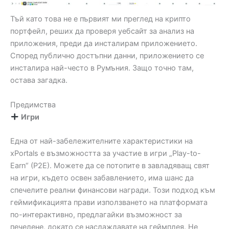
Тъй като това не е първият ми преглед на крипто
портфейл, реших да проверя уебсайт за анализ на
приложения, преди да инсталирам приложението.
Според публично достъпни данни, приложението се
инсталира най-често в Румъния. Защо точно там,
остава загадка.
Предимства
Игри
Една от най-забележителните характеристики на
xPortals е възможността за участие в игри „Play-to-
Earn“ (P2E). Можете да се потопите в завладяващ свят
на игри, където освен забавлението, има шанс да
спечелите реални финансови награди. Този подход към
геймификацията прави използването на платформата
по-интерактивно, предлагайки възможност за
печелене, докато се наслаждавате на геймплея. Не