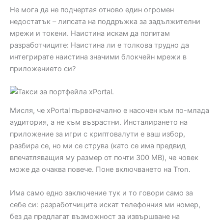
Не мога да не подчертая отново един огромен
недостатък – липсата на поддръжка за задължителни
мрежи и токени. Наистина искам да попитам
разработчиците: Наистина ли е толкова трудно да
интегрирате наистина значими блокчейн мрежи в
приложението си?
Мисля, че xPortal първоначално е насочен към по-млада
аудитория, а не към възрастни. Инсталирането на
приложение за игри с криптовалути е ваш избор,
разбира се, но ми се струва (като се има предвид
впечатляващия му размер от почти 300 MB), че човек
може да очаква повече. Поне включването на Tron.
Има само едно заключение тук и то говори само за
себе си: разработчиците искат телефонния ми номер,
без да предлагат възможност за извършване на