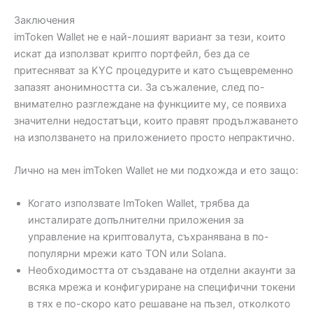
Заключения
imToken Wallet не е най-лошият вариант за тези, които
искат да използват крипто портфейл, без да се
притесняват за KYC процедурите и като същевременно
запазят анонимността си. За съжаление, след по-
внимателно разглеждане на функциите му, се появиха
значителни недостатъци, които правят продължаването
на използването на приложението просто непрактично.
Лично на мен imToken Wallet не ми подхожда и ето защо:
Когато използвате ImToken Wallet, трябва да
инсталирате допълнителни приложения за
управление на криптовалута, съхранявана в по-
популярни мрежи като TON или Solana.
Необходимостта от създаване на отделни акаунти за
всяка мрежа и конфигуриране на специфични токени
в тях е по-скоро като решаване на пъзел, отколкото