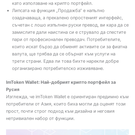
като използване на крипто портфейл.
Липсата на функция „Продажба“ е напълно
озадачаваща, а прекалено опростеният интерфейс,
съчетан с лошо изпълнен руски превод, ви кара да се
замислите дали наистина си е струвало да спестите
пари от професионален преводач. Потребителите,
които искат бързо да обменят активите си за фиатна
валута, ще трябва да се обърнат към услуги на
трети страни. Едва ли това бихте нарекли добре
организирано потребителско изживяване.
ImToken Wallet: Най-добрият крипто портфейл за
Русия
Изглежда, че imToken Wallet е ориентиран предимно към
потребители от Азия, които биха могли да оценят този
прост, почти строг подход към дизайна и неговия
нетривиален набор от функции.