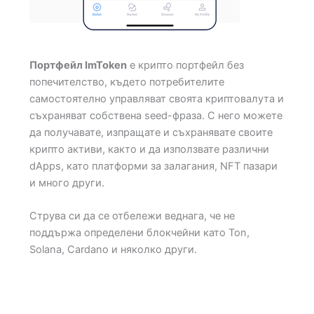
Портфейл ImToken
е крипто портфейл без
попечителство, където потребителите
самостоятелно управляват своята криптовалута и
съхраняват собствена seed-фраза. С него можете
да получавате, изпращате и съхранявате своите
крипто активи, както и да използвате различни
dApps, като платформи за залагания, NFT пазари
и много други.
Струва си да се отбележи веднага, че не
поддържа определени блокчейни като Ton,
Solana, Cardano и няколко други.