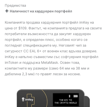
Предимства
Наличност на хардуерен портфейл
Компанията продава хардуерния портфейл imKey на
цена от $109. Фактът, че компанията предлага на своите
потребители възможността да закупят хардуерен
портфейл, е определен плюс, особено когато се
погледнат спецификациите му. Неговият чип за
сигурност CC EAL 6+ от военен клас вдъхва доверие.
imKey е напълно съвместим със софтуерния портфейл
imToken и поддържа MetaMask. Освен това,
компактните му размери (само 64 мм на 38 мм и
дебелина 2,3 мм) го правят лесен за носене.