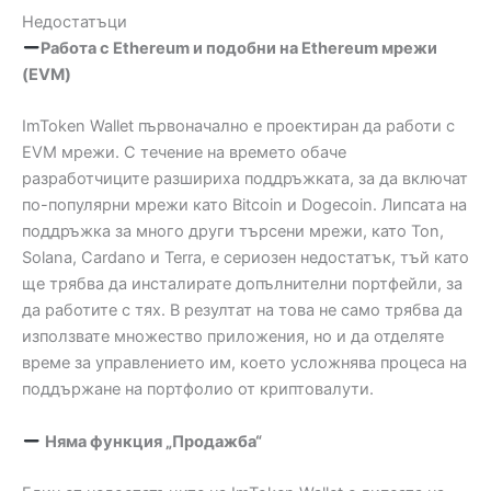
Недостатъци
Работа с Ethereum и подобни на Ethereum мрежи
(EVM)
ImToken Wallet първоначално е проектиран да работи с
EVM мрежи. С течение на времето обаче
разработчиците разшириха поддръжката, за да включат
по-популярни мрежи като Bitcoin и Dogecoin. Липсата на
поддръжка за много други търсени мрежи, като Ton,
Solana, Cardano и Terra, е сериозен недостатък, тъй като
ще трябва да инсталирате допълнителни портфейли, за
да работите с тях. В резултат на това не само трябва да
използвате множество приложения, но и да отделяте
време за управлението им, което усложнява процеса на
поддържане на портфолио от криптовалути.
Няма функция „Продажба“