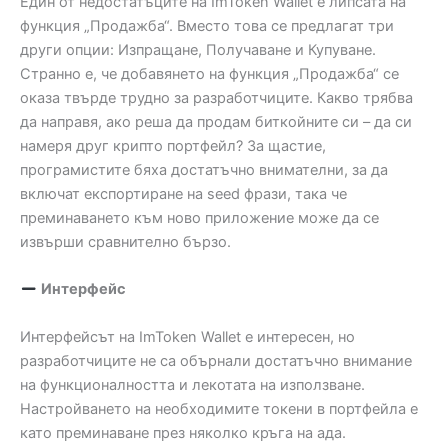
Един от недостатъците на ImToken Wallet е липсата на
функция „Продажба“. Вместо това се предлагат три
други опции: Изпращане, Получаване и Купуване.
Странно е, че добавянето на функция „Продажба“ се
оказа твърде трудно за разработчиците. Какво трябва
да направя, ако реша да продам биткойните си – да си
намеря друг крипто портфейл? За щастие,
програмистите бяха достатъчно внимателни, за да
включат експортиране на seed фрази, така че
преминаването към ново приложение може да се
извърши сравнително бързо.
Интерфейс
Интерфейсът на ImToken Wallet е интересен, но
разработчиците не са обърнали достатъчно внимание
на функционалността и лекотата на използване.
Настройването на необходимите токени в портфейла е
като преминаване през няколко кръга на ада.