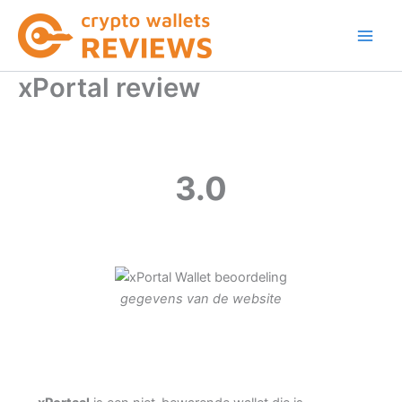
Ga
naar
de
inhoud
xPortal review
3.0
gegevens van de website