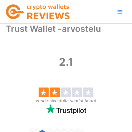
Siirry
sisältöön
Trust Wallet -arvostelu
2.1
verkkosivustolta saadut tiedot