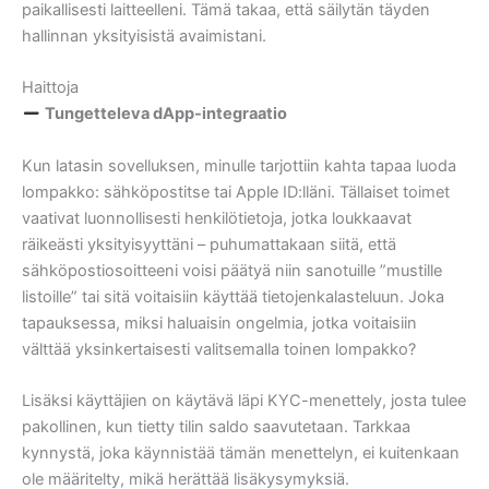
paikallisesti laitteelleni. Tämä takaa, että säilytän täyden
hallinnan yksityisistä avaimistani.
Haittoja
Tungetteleva dApp-integraatio
Kun latasin sovelluksen, minulle tarjottiin kahta tapaa luoda
lompakko: sähköpostitse tai Apple ID:lläni. Tällaiset toimet
vaativat luonnollisesti henkilötietoja, jotka loukkaavat
räikeästi yksityisyyttäni – puhumattakaan siitä, että
sähköpostiosoitteeni voisi päätyä niin sanotuille ”mustille
listoille” tai sitä voitaisiin käyttää tietojenkalasteluun. Joka
tapauksessa, miksi haluaisin ongelmia, jotka voitaisiin
välttää yksinkertaisesti valitsemalla toinen lompakko?
Lisäksi käyttäjien on käytävä läpi KYC-menettely, josta tulee
pakollinen, kun tietty tilin saldo saavutetaan. Tarkkaa
kynnystä, joka käynnistää tämän menettelyn, ei kuitenkaan
ole määritelty, mikä herättää lisäkysymyksiä.