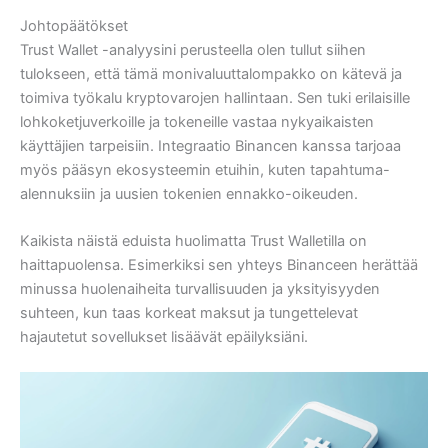
Johtopäätökset
Trust Wallet -analyysini perusteella olen tullut siihen
tulokseen, että tämä monivaluuttalompakko on kätevä ja
toimiva työkalu kryptovarojen hallintaan. Sen tuki erilaisille
lohkoketjuverkoille ja tokeneille vastaa nykyaikaisten
käyttäjien tarpeisiin. Integraatio Binancen kanssa tarjoaa
myös pääsyn ekosysteemin etuihin, kuten tapahtuma-
alennuksiin ja uusien tokenien ennakko-oikeuden.
Kaikista näistä eduista huolimatta Trust Walletilla on
haittapuolensa. Esimerkiksi sen yhteys Binanceen herättää
minussa huolenaiheita turvallisuuden ja yksityisyyden
suhteen, kun taas korkeat maksut ja tungettelevat
hajautetut sovellukset lisäävät epäilyksiäni.