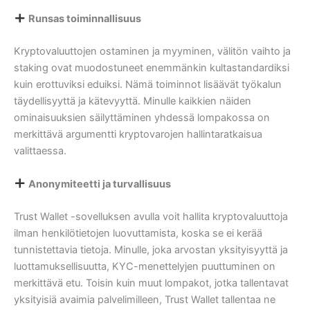
Runsas toiminnallisuus
Kryptovaluuttojen ostaminen ja myyminen, välitön vaihto ja
staking ovat muodostuneet enemmänkin kultastandardiksi
kuin erottuviksi eduiksi. Nämä toiminnot lisäävät työkalun
täydellisyyttä ja kätevyyttä. Minulle kaikkien näiden
ominaisuuksien säilyttäminen yhdessä lompakossa on
merkittävä argumentti kryptovarojen hallintaratkaisua
valittaessa.
Anonymiteetti ja turvallisuus
Trust Wallet -sovelluksen avulla voit hallita kryptovaluuttoja
ilman henkilötietojen luovuttamista, koska se ei kerää
tunnistettavia tietoja. Minulle, joka arvostan yksityisyyttä ja
luottamuksellisuutta, KYC-menettelyjen puuttuminen on
merkittävä etu. Toisin kuin muut lompakot, jotka tallentavat
yksityisiä avaimia palvelimilleen, Trust Wallet tallentaa ne