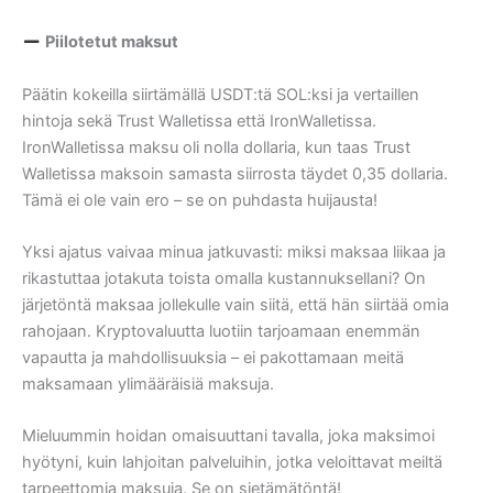
Piilotetut maksut
Päätin kokeilla siirtämällä USDT:tä SOL:ksi ja vertaillen
hintoja sekä Trust Walletissa että IronWalletissa.
IronWalletissa maksu oli nolla dollaria, kun taas Trust
Walletissa maksoin samasta siirrosta täydet 0,35 dollaria.
Tämä ei ole vain ero – se on puhdasta huijausta!
Yksi ajatus vaivaa minua jatkuvasti: miksi maksaa liikaa ja
rikastuttaa jotakuta toista omalla kustannuksellani? On
järjetöntä maksaa jollekulle vain siitä, että hän siirtää omia
rahojaan. Kryptovaluutta luotiin tarjoamaan enemmän
vapautta ja mahdollisuuksia – ei pakottamaan meitä
maksamaan ylimääräisiä maksuja.
Mieluummin hoidan omaisuuttani tavalla, joka maksimoi
hyötyni, kuin lahjoitan palveluihin, jotka veloittavat meiltä
tarpeettomia maksuja. Se on sietämätöntä!