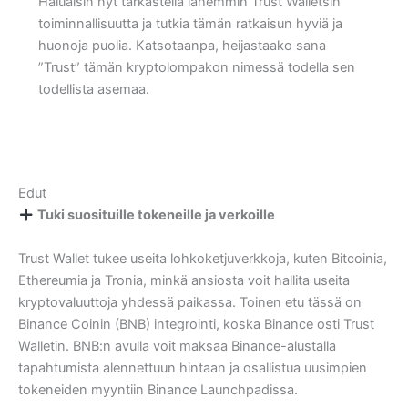
Haluaisin nyt tarkastella lähemmin Trust Walletsin
toiminnallisuutta ja tutkia tämän ratkaisun hyviä ja
huonoja puolia. Katsotaanpa, heijastaako sana
”Trust” tämän kryptolompakon nimessä todella sen
todellista asemaa.
Edut
Tuki suosituille tokeneille ja verkoille
Trust Wallet tukee useita lohkoketjuverkkoja, kuten Bitcoinia,
Ethereumia ja Tronia, minkä ansiosta voit hallita useita
kryptovaluuttoja yhdessä paikassa. Toinen etu tässä on
Binance Coinin (BNB) integrointi, koska Binance osti Trust
Walletin. BNB:n avulla voit maksaa Binance-alustalla
tapahtumista alennettuun hintaan ja osallistua uusimpien
tokeneiden myyntiin Binance Launchpadissa.