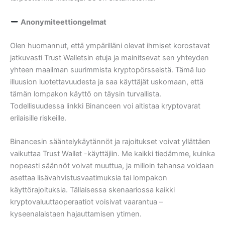
Anonymiteettiongelmat
Olen huomannut, että ympärilläni olevat ihmiset korostavat
jatkuvasti Trust Walletsin etuja ja mainitsevat sen yhteyden
yhteen maailman suurimmista kryptopörsseistä. Tämä luo
illuusion luotettavuudesta ja saa käyttäjät uskomaan, että
tämän lompakon käyttö on täysin turvallista.
Todellisuudessa linkki Binanceen voi altistaa kryptovarat
erilaisille riskeille.
Binancesin sääntelykäytännöt ja rajoitukset voivat yllättäen
vaikuttaa Trust Wallet -käyttäjiin. Me kaikki tiedämme, kuinka
nopeasti säännöt voivat muuttua, ja milloin tahansa voidaan
asettaa lisävahvistusvaatimuksia tai lompakon
käyttörajoituksia. Tällaisessa skenaariossa kaikki
kryptovaluuttaoperaatiot voisivat vaarantua –
kyseenalaistaen hajauttamisen ytimen.