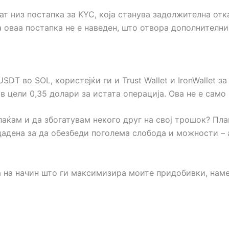
т низ постапка за KYC, која станува задолжителна отк
а оваа постапка не е наведен, што отвора дополнителн
 во SOL, користејќи ги и Trust Wallet и IronWallet за 
ив цели 0,35 долари за истата операција. Ова не е само
лаќам и да збогатувам некого друг на свој трошок? Пла
дадена за да обезбеди поголема слобода и можности – 
 на начин што ги максимизира моите придобивки, наме