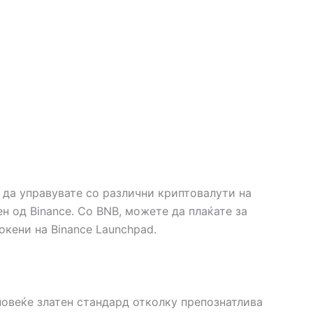
ви да управувате со различни криптовалути на
ен од Binance. Со BNB, можете да плаќате за
окени на Binance Launchpad.
повеќе златен стандард отколку препознатлива