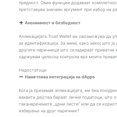
предност. Овие функции додаваат комплетност
претставува значаен аргумент при избор на р
Анонимност и безбедност
Апликацијата Trust Wallet ви овозможува да 
за идентификација. За мене, како некој што ј
другите паричници што складираат приватни кл
одржувам целосна контрола врз моите приват
Недостатоци
Наметлива интеграција на dApps
Кога ја преземав апликацијата, ми беа понуде
ваквите дејства бараат лични податоци, што о
таканаречените „црни листи“ или да се корист
избирање на друг паричник?