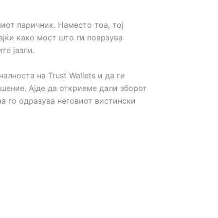
миот паричник. Наместо тоа, тој
ајќи како мост што ги поврзува
те јазли.
алноста на Trust Wallets и да ги
шение. Ајде да откриеме дали зборот
на го одразува неговиот вистински