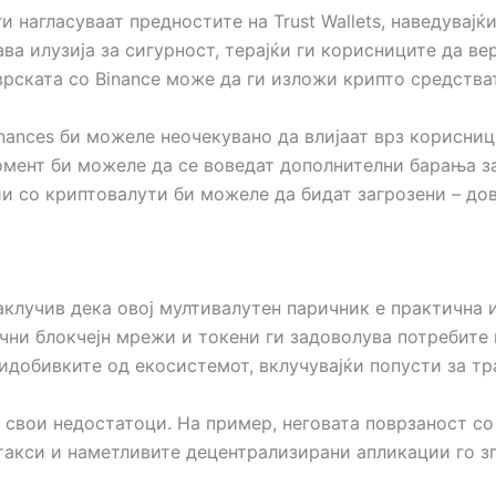
 нагласуваат предностите на Trust Wallets, наведувајќи
ава илузија за сигурност, терајќи ги корисниците да в
врската со Binance може да ги изложи крипто средства
ances би можеле неочекувано да влијаат врз корисницит
омент би можеле да се воведат дополнителни барања з
ии со криптовалути би можеле да бидат загрозени – до
, заклучив дека овој мултивалутен паричник е практична
чни блокчејн мрежи и токени ги задоволува потребите 
ридобивките од екосистемот, вклучувајќи попусти за тр
ма свои недостатоци. На пример, неговата поврзаност со
 такси и наметливите децентрализирани апликации го 