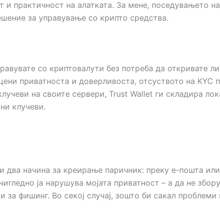
 и практичност на алатката. За мене, поседувањето на
ешение за управување со крипто средства.
управувате со криптовалути без потреба да откривате л
а цени приватноста и доверливоста, отсуството на KYC 
учеви на своите сервери, Trust Wallet ги складира лок
ни клучеви.
ни два начина за креирање паричник: преку е-пошта или
чигледно ја нарушува мојата приватност – а да не збо
и за фишинг. Во секој случај, зошто би сакал проблеми