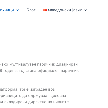
ричници
Блог
македонски јазик
како мултивалутен паричник дизајниран
8 година, тој стана официјален паричник
латформа, тој е изграден врз
орисниците да одржуваат целосна
ви складирани директно на нивните