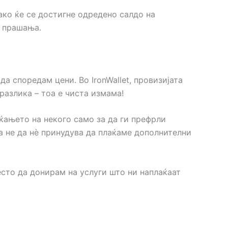
ако ќе се достигне одредено салдо на
и прашања.
да споредам цени. Во IronWallet, провизијата
 разлика – тоа е чиста измама!
ќањето на некого само за да ги префрли
а не да нè принудува да плаќаме дополнителни
сто да донирам на услуги што ни наплаќаат