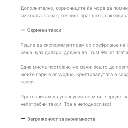
Дополнително, корисниците ќе мора да помина
сметката. Сепак, точниот праг што ја активир
Скриени такси
Решив да експериментирам со префрлање на USDT
беше нула долари, додека во Trust Wallet плат
Една мисла постојано ме мачи: зошто да преп
моите пари е апсурдно. Криптовалутата е соз
такси.
Претпочитам да управувам со моите средства
непотребни такси. Тоа е неподносливо!
Загриженост за анонимноста