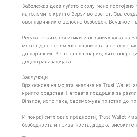
Забележав дека луѓето околу мене постојано ги
најголемите крипто берзи во светот. Ова созд
овој паричник е целосно безбеден. Всушност, 
Регулаторните политики и ограничувања на Bin
можат да се променат правилата и во секој м
до паричник. Во таков сценарио, сите операц
децентрализацијата.
Заклучоци
Врз основа на мојата анализа на Trust Wallet
крипто средства. Неговата поддршка за разли
Binance, исто така, овозможува пристап до п
И покрај сите овие предности, Trust Wallet и
безбедноста и приватноста, додека високите