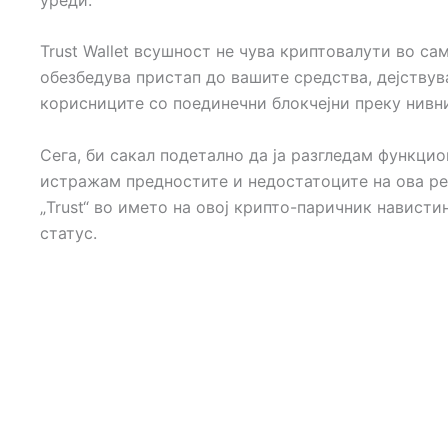
Trust Wallet всушност не чува криптовалути во са
обезбедува пристап до вашите средства, дејствув
корисниците со поединечни блокчејни преку нивни
Сега, би сакал подетално да ја разгледам функцион
истражам предностите и недостатоците на ова ре
„Trust“ во името на овој крипто-паричник нависти
статус.