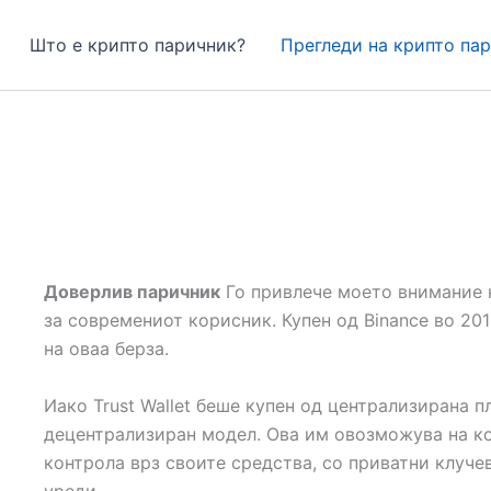
Што е крипто паричник?
Прегледи на крипто па
Доверлив паричник
Го привлече моето внимание 
за современиот корисник. Купен од Binance во 201
на оваа берза.
Иако Trust Wallet беше купен од централизирана п
децентрализиран модел. Ова им овозможува на к
контрола врз своите средства, со приватни клуче
уреди.