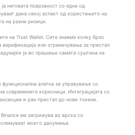
 ја неговата поврзаност со една од
еруваат дека секој аспект од користењето на
та на разни ризици.
е на Trust Wallet. Сите знаеме колку брзо
а верификација или ограничувања за пристап
ведувајќи ја во прашање самата суштина на
 и функционална алатка за управување со
на современите корисници. Интеграцијата со
ансакции и ран пристап до нови токени.
 Binance ме загрижува во врска со
зголемуваат моето двоумење.