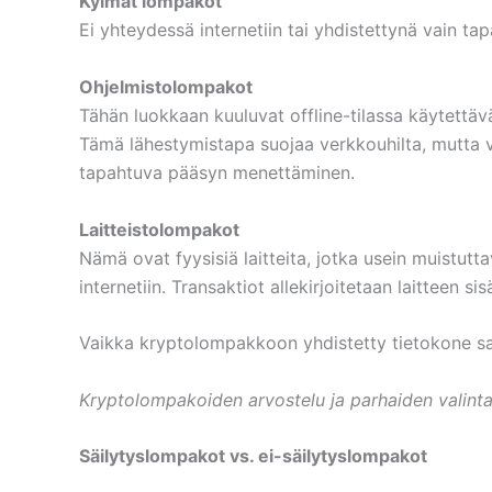
Kylmät lompakot
Ei yhteydessä internetiin tai yhdistettynä vain t
Ohjelmistolompakot
Tähän luokkaan kuuluvat offline-tilassa käytettävä
Tämä lähestymistapa suojaa verkkouhilta, mutta va
tapahtuva pääsyn menettäminen.
Laitteistolompakot
Nämä ovat fyysisiä laitteita, jotka usein muistutta
internetiin. Transaktiot allekirjoitetaan laitteen si
Vaikka kryptolompakkoon yhdistetty tietokone sai
Kryptolompakoiden arvostelu ja parhaiden valint
Säilytyslompakot vs. ei-säilytyslompakot