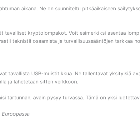
apahtuman aikana. Ne on suunniteltu pitkäaikaiseen säilytyks
t tavalliset kryptolompakot. Voit esimerkiksi asentaa lompa
atii teknistä osaamista ja turvallisuussääntöjen tarkkaa n
vat tavallista USB-muistitikkua. Ne tallentavat yksityisiä av
sällä ja lähetetään sitten verkkoon.
si tartunnan, avain pysyy turvassa. Tämä on yksi luotettavi
a Euroopassa