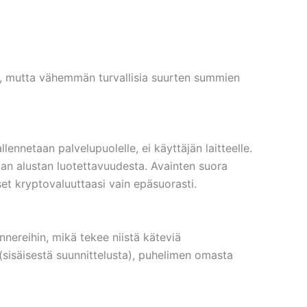
iin, mutta vähemmän turvallisia suurten summien
llennetaan palvelupuolelle, ei käyttäjän laitteelle.
oavan alustan luotettavuudesta. Avainten suora
tset kryptovaluuttaasi vain epäsuorasti.
nereihin, mikä tekee niistä käteviä
(sisäisestä suunnittelusta), puhelimen omasta