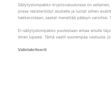
Säilytyslompakko kryptovaluutoissa on sellainen, 
joissa rekisteröidyt alustalle ja luotat siihen avain
hakkeroidaan, saatat menettää pääsyn varoihisi. Tois
Ei-säilytyslompakko puolestaan ​​antaa sinulle täyd
ilman lupaasi. Tämä vaatii suurempaa vastuuta: j
Valintakriteerit