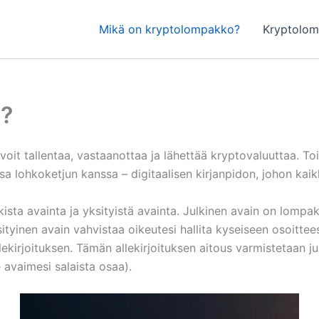
Mikä on kryptolompakko?
Kryptolom
o?
it tallentaa, vastaanottaa ja lähettää kryptovaluuttaa. Toi
sa lohkoketjun kanssa – digitaalisen kirjanpidon, johon kaik
kista avainta ja yksityistä avainta. Julkinen avain on lompa
tyinen avain vahvistaa oikeutesi hallita kyseiseen osoittees
lekirjoituksen. Tämän allekirjoituksen aitous varmistetaan ju
e avaimesi salaista osaa).