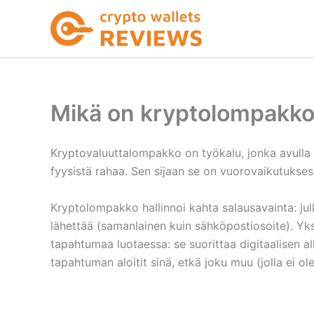
Siirry
sisältöön
Mikä on kryptolompakk
Kryptovaluuttalompakko on työkalu, jonka avulla vo
fyysistä rahaa. Sen sijaan se on vuorovaikutukses
Kryptolompakko hallinnoi kahta salausavainta: jul
lähettää (samanlainen kuin sähköpostiosoite). Yksi
tapahtumaa luotaessa: se suorittaa digitaalisen al
tapahtuman aloitit sinä, etkä joku muu (jolla ei ol