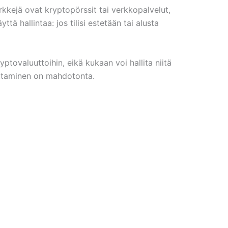
rkkejä ovat kryptopörssit tai verkkopalvelut,
ttä hallintaa: jos tilisi estetään tai alusta
ptovaluuttoihin, eikä kukaan voi hallita niitä
uttaminen on mahdotonta.