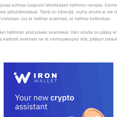
jossa kolmas osapuoli tehokkaasti hallinnoi varojasi. Esime
tesi säilyttämisessä. Tämä on kätevää, mutta sinulla ei ole täy
tetaan: jos et hallitse avaimiasi, et hallitse kolikoitasi.
en hallinnan yksityiseen avaimeesi. Vain sinulla on pääsy kry
os kadotat avaimesi tai et varmuuskopioi sitä, pääsyn pala