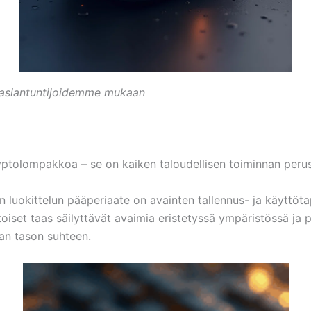
uasiantuntijoidemme mukaan
ptolompakkoa – se on kaiken taloudellisen toiminnan peru
n luokittelun pääperiaate on avainten tallennus- ja käyttö
oiset taas säilyttävät avaimia eristetyssä ympäristössä ja p
nan tason suhteen.