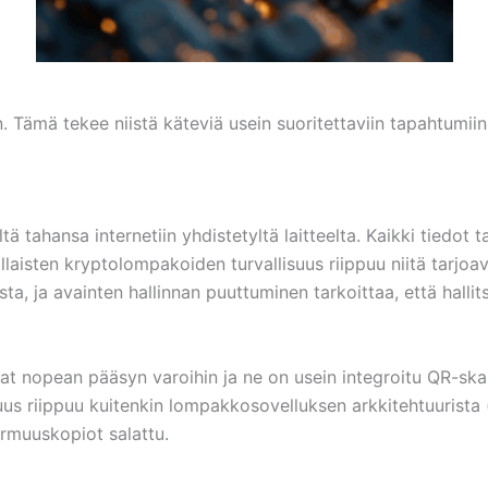
iin. Tämä tekee niistä käteviä usein suoritettaviin tapahtum
 tahansa internetiin yhdistetyltä laitteelta. Kaikki tiedot ta
tällaisten kryptolompakoiden turvallisuus riippuu niitä tarj
ta, ja avainten hallinnan puuttuminen tarkoittaa, että halli
at nopean pääsyn varoihin ja ne on usein integroitu QR-skan
us riippuu kuitenkin lompakkosovelluksen arkkitehtuurista 
varmuuskopiot salattu.