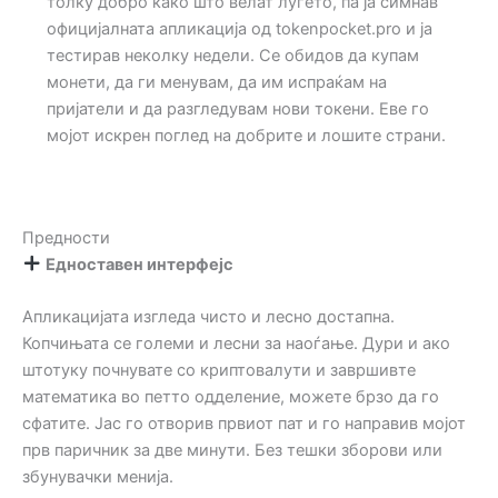
толку добро како што велат луѓето, па ја симнав
официјалната апликација од tokenpocket.pro и ја
тестирав неколку недели. Се обидов да купам
монети, да ги менувам, да им испраќам на
пријатели и да разгледувам нови токени. Еве го
мојот искрен поглед на добрите и лошите страни.
Предности
Едноставен интерфејс
Апликацијата изгледа чисто и лесно достапна.
Копчињата се големи и лесни за наоѓање. Дури и ако
штотуку почнувате со криптовалути и завршивте
математика во петто одделение, можете брзо да го
сфатите. Јас го отворив првиот пат и го направив мојот
прв паричник за две минути. Без тешки зборови или
збунувачки менија.