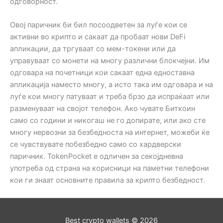
одговорност.
Овој паричник би бил посоодветен за луѓе кои се
активни во крипто и сакаат да пробаат нови DeFi
апликации, да тргуваат со мем-токени или да
управуваат со монети на многу различни блокчејни. Им
одговара на почетници кои сакаат една едноставна
апликација наместо многу, а исто така им одговара и на
луѓе кои многу патуваат и треба брзо да испраќаат или
разменуваат на својот телефон. Ако чувате Биткоин
само со години и никогаш не го допирате, или ако сте
многу нервозни за безбедноста на интернет, можеби ќе
се чувствувате побезбедно само со хардверски
паричник. TokenPocket е одличен за секојдневна
употреба од страна на корисници на паметни телефони
кои ги знаат основните правила за крипто безбедност.
Best crypto wallets © 2026