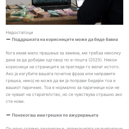
Недостатоци
Поддршката на корисниците може да биде бавна
Кога имав мало прашање за замена, ми требаа неколку
дена за да добијам одговор по е-пошта (2025). Некои
корисници на страниците за прегледи го велат истото.
Ако ја изгубите вашата почетна фраза или направите
грешка, никој не може да ви ја поправи бидејќи тоа е
вашиот паричник. Тоа е нормално за паричници кои не
се чуваат на старателство, но се чувствува страшно ако
сте нови.
Понекогаш има грешки по ажурирањата
По едно големо ажурирање, апликацијата се вчитуваше