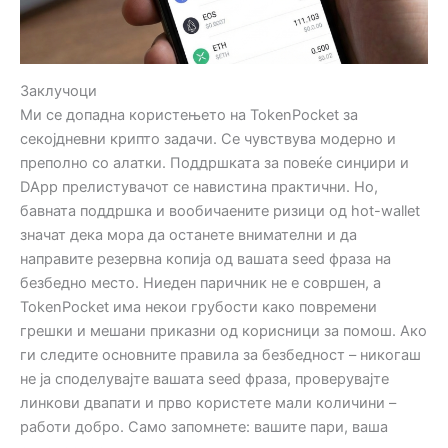
Заклучоци
Ми се допадна користењето на TokenPocket за
секојдневни крипто задачи. Се чувствува модерно и
преполно со алатки. Поддршката за повеќе синџири и
DApp прелистувачот се навистина практични. Но,
бавната поддршка и вообичаените ризици од hot-wallet
значат дека мора да останете внимателни и да
направите резервна копија од вашата seed фраза на
безбедно место. Ниеден паричник не е совршен, а
TokenPocket има некои грубости како повремени
грешки и мешани приказни од корисници за помош. Ако
ги следите основните правила за безбедност – никогаш
не ја споделувајте вашата seed фраза, проверувајте
линкови двапати и прво користете мали количини –
работи добро. Само запомнете: вашите пари, ваша