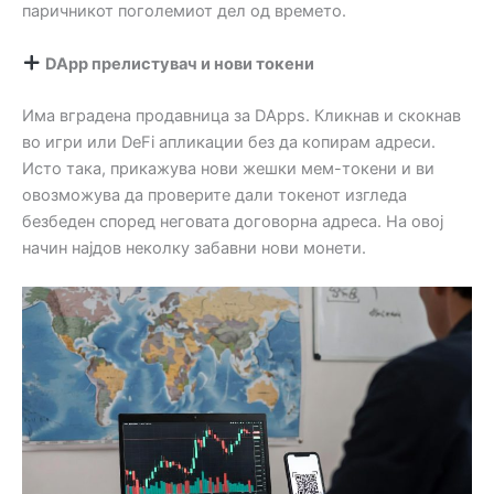
паричникот поголемиот дел од времето.
DApp прелистувач и нови токени
Има вградена продавница за DApps. Кликнав и скокнав
во игри или DeFi апликации без да копирам адреси.
Исто така, прикажува нови жешки мем-токени и ви
овозможува да проверите дали токенот изгледа
безбеден според неговата договорна адреса. На овој
начин најдов неколку забавни нови монети.