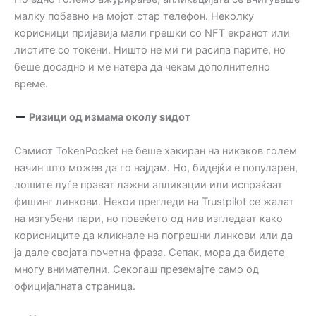
малку побавно на мојот стар телефон. Неколку
корисници пријавија мали грешки со NFT екранот или
листите со токени. Ништо не ми ги расипа парите, но
беше досадно и ме натера да чекам дополнително
време.
Ризици од измама околу ѕидот
Самиот TokenPocket не беше хакиран на никаков голем
начин што можев да го најдам. Но, бидејќи е популарен,
лошите луѓе прават лажни апликации или испраќаат
фишинг линкови. Некои прегледи на Trustpilot се жалат
на изгубени пари, но повеќето од нив изгледаат како
корисниците да кликнале на погрешни линкови или да
ја дале својата почетна фраза. Сепак, мора да бидете
многу внимателни. Секогаш преземајте само од
официјалната страница.