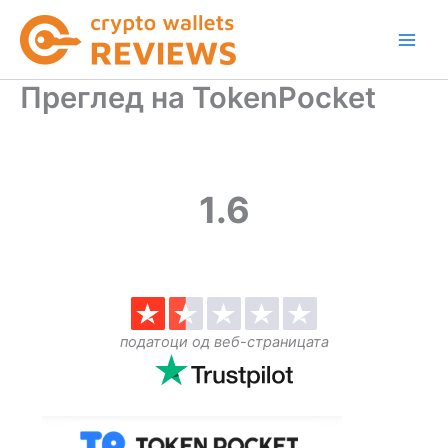
Skip
to
content
Преглед на TokenPocket
1.6
податоци од веб-страницата