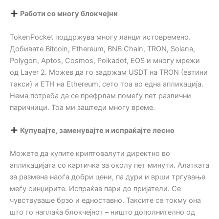
Работи со многу блокчејни
TokenPocket поддржува многу ланци истовремено.
Добивате Bitcoin, Ethereum, BNB Chain, TRON, Solana,
Polygon, Aptos, Cosmos, Polkadot, EOS и многу мрежи
од Layer 2. Можев да го задржам USDT на TRON (евтини
такси) и ETH на Ethereum, сето тоа во една апликација.
Нема потреба да се префрлам помеѓу пет различни
паричници. Тоа ми заштеди многу време.
Купувајте, заменувајте и испраќајте лесно
Можете да купите криптовалути директно во
апликацијата со картичка за околу пет минути. Алатката
за размена наоѓа добри цени, па дури и врши тргување
меѓу синџирите. Испраќав пари до пријатели. Се
чувствуваше брзо и едноставно. Таксите се токму она
што го наплаќа блокчејнот – ништо дополнително од