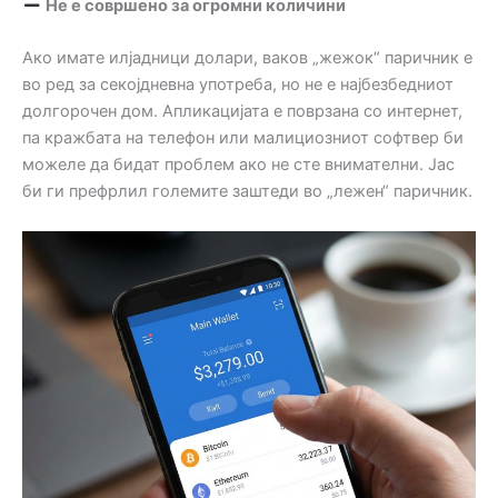
Не е совршено за огромни количини
Ако имате илјадници долари, ваков „жежок“ паричник е
во ред за секојдневна употреба, но не е најбезбедниот
долгорочен дом. Апликацијата е поврзана со интернет,
па кражбата на телефон или малициозниот софтвер би
можеле да бидат проблем ако не сте внимателни. Јас
би ги префрлил големите заштеди во „лежен“ паричник.