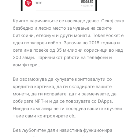
Крипто паричниците се насекаде денес. Секој сака
безбедно и лесно место за чување на своите
биткоини, етериум и други монети. TokenPocket е
еден популарен избор. Започна во 2018 година и
сега има повеќе од 35 милиони корисници во над
200 земји. Паричникот работи на телефони и
компјутери..
Ви овозможува да купувате криптовалути со
кредитна картичка, да ги складирате вашите
монети, да ги испраќате, да ги разменувате, да
собирате NFT-и и да се поврзувате со DApps.
Ниедна компанија не ги поседува вашите клучеви
– вие сами контролирате сè..
Бев љубопитен дали навистина функционира