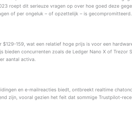
t 2023 roept dit serieuze vragen op over hoe goed deze ge
gen of per ongeluk – of opzettelijk – is gecompromitteerd.
$129-159, wat een relatief hoge prijs is voor een hardwar
js bieden concurrenten zoals de Ledger Nano X of Trezor S
er aantal activa.
ingen en e-mailreacties biedt, ontbreekt realtime chaton
erend zijn, vooral gezien het feit dat sommige Trustpilot-r