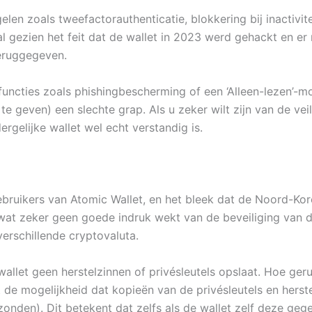
elen zoals tweefactorauthenticatie, blokkering bij inactivi
ral gezien het feit dat de wallet in 2023 werd gehackt en e
teruggegeven.
 functies zoals phishingbescherming of een ‘Alleen-lezen’-
te geven) een slechte grap. Als u zeker wilt zijn van de vei
rgelijke wallet wel echt verstandig is.
gebruikers van Atomic Wallet, en het bleek dat de Noord-K
wat zeker geen goede indruk wekt van de beveiliging van de
verschillende cryptovaluta.
llet geen herstelzinnen of privésleutels opslaat. Hoe gerus
de mogelijkheid dat kopieën van de privésleutels en herste
onden). Dit betekent dat zelfs als de wallet zelf deze geg