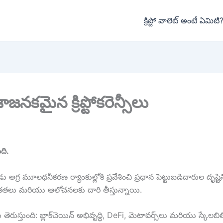
క్రిప్టో వాలెట్ అంటే ఏమిటి
శాజనకమైన క్రిప్టోకరెన్సీలు
ది.
గ్ర మూలధనీకరణ ర్యాంకుల్లోకి ప్రవేశించి ప్రధాన పెట్టుబడిదారుల దృష్టిన
కేతికతలు మరియు ఆలోచనలకు దారి తీస్తున్నాయి.
ుస్తుంది: బ్లాక్‌చెయిన్ అభివృద్ధి, DeFi, మెటావర్స్‌లు మరియు స్కేలబ