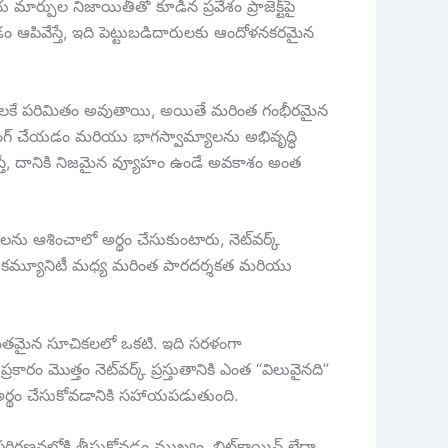
్పుల నిజాయితీతో కూడిన ప్రవేశం ప్రాజెక్ట్‌పై
ంచడం ఆపివేస్తే, ఇది పెట్టుబడిదారులకు ఆందోళనకరమైన
ణాళికలకే పరిమితం అవుతాయి, అయితే మరింత గంభీరమైన
ేలింగ్ చేయడం మరియు భాగస్వామ్యాలను అభివృద్ధి
స్తే, దానికి నిజమైన వ్యూహం ఉండే అవకాశం అంత
ను ఆశించాలో అర్థం చేసుకుంటారు, నెట్‌వర్క్
ియు కమ్యూనిటీ మధ్య మరింత పారదర్శకత మరియు
 ప్రకాశవంతమైన సూచికలలో ఒకటి. ఇది సరళంగా
ం మొత్తం నెట్‌వర్క్ ప్రస్తుతానికి ఎంత “విలువైనది”
ో అర్థం చేసుకోవడానికి సహాయపడుతుంది.
 పరిగణనలోకి తీసుకోవడం ముఖ్యం. బిట్‌కాయిన్ లేదా