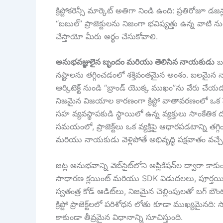
క్రిప్టోకరెన్సీ మార్కెట్ అతిగా నిండి ఉంది: ప్రతిరోజూ 
“బబుల్” ప్రాజెక్టులను నిజంగా భవిష్యత్తు ఉన్న వాట
చేస్తాయో మీరు అర్థం చేసుకోవాలి.
అనుభవజ్ఞులైన బృందం మరియు తెలిసిన నాయకుడు
బల
నష్టాలను తగ్గించడంలో శక్తివంతమైన అంశం. బలమైన నాయక
ఆర్కిటెక్ట్ నుండి “బ్రాండ్ యొక్క ముఖం”ను వేరు చేయడ
నిజమైన విజయాల కారణంగా క్రిప్టో వాతావరణంలో ఒక పేరు
సహ వ్యవస్థాపకుడి స్థాయిలో ఉన్న వ్యక్తులు సాంకేతిక ద
సమయంలో, ప్రాజెక్ట్‌లు ఒక వ్యక్తిపై ఆధారపడటాన్ని 
మరియు నాయకుడు వెళ్లిపోతే అభివృద్ధి పక్షవాతం వచ్చే
జట్ల అనుభవాన్ని వెబ్‌సైట్‌లోని అప్లికేషన్‌ల ద్వారా
సాధారణ క్లయింట్ మరియు SDK విడుదలలు, పూర్తయిన మైలుర
స్వతంత్ర కోడ్ ఆడిట్‌లు, నిజమైన చెల్లింపులతో బగ్ బౌం
క్రిప్టో ప్రాజెక్ట్‌లలో పరిశోధన లోతు కూడా ముఖ్యమైనది:
కాకుండా తీవ్రమైన విధానాన్ని సూచిస్తుంది.