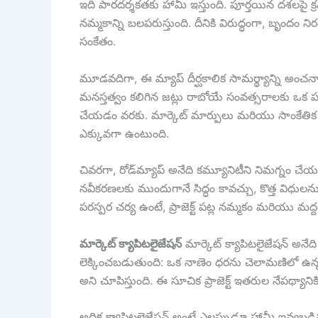
ఇది పారదర్శకతకు హామీ ఇస్తుంది. పూర్తయిన దశలపై క
నమ్మకాన్ని బలపరుస్తుంది. దీనికి విరుద్ధంగా, బృందం 
సంకేతం.
మూడవదిగా, ఈ మ్యాప్ దీర్ఘకాలిక సామర్థ్యాన్ని అం
మనస్తత్వం కలిగిన జట్లు రాబోయే సంవత్సరాలకు ఒక పథా
చేయడం వరకు. మార్కెట్ మార్పులు మరియు సాంకేతిక స
ఎక్కువగా ఉంటుంది.
చివరగా, రోడ్‌మ్యాప్ అనేది కమ్యూనిటీని నిమగ్నం చే
నవీకరణలకు ముందుగానే సిద్ధం కావచ్చు, కొత్త విధ
పరస్పర చర్య ఉంటే, ప్రాజెక్ట్ పట్ల నమ్మకం మరియు 
మార్కెట్ క్యాపిటలైజేషన్
మార్కెట్ క్యాపిటలైజేషన్ అనేది 
లెక్కించబడుతుంది: ఒక నాణెం ధరను చెలామణిలో ఉన్న మొ
అని చూపిస్తుంది. ఈ సూచిక ప్రాజెక్ట్ ఇతరుల నేపథ్య
అధిక క్యాపిటలైజేషన్ అంటే ఎల్లప్పుడూ హామీ ఇవ్వబడ