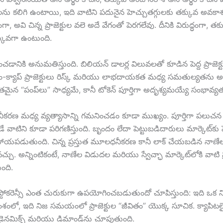
ేషన్‌లను కలిగి ఉంటాయి, ఇది వాటిని పదునైన హెచ్చుతగ్గులకు తక్కువ అవకాశం
 అవి చిన్న ప్రాజెక్టుల వలె అదే వేగంతో పెరగలేవు. దీనికి విరుద్ధంగా, తక్కు
కువగా ఉంటుంది.
జించడానికి అనుమతిస్తుంది. బిలియన్ డాలర్ల విలువలతో కూడిన పెద్ద ప్రాజెక్టు
ాప్ ప్రాజెక్టులు రిస్క్ మరియు లాభదాయకత మధ్య సమతుల్యతను అందిం
ైన “పంప్‌లు” సాధ్యమే, కానీ టోకెన్ పూర్తిగా అదృశ్యమయ్యే సంభావ్యత
ీకరణ మధ్య వ్యత్యాసాన్ని గమనించడం కూడా ముఖ్యం. పూర్తిగా పలు
ాటిని కూడా పరిగణిస్తుంది. బృందం లేదా పెట్టుబడిదారులు మార్కెట్‌కు ప
పడుతుంది. చిన్న ప్రస్తుత మూలధనీకరణ కానీ లాక్ చేయబడిన నాణేల భ
చ్చు. అన్నింటికంటే, నాణేల విడుదల మరియు స్వేచ్ఛా మార్కెట్‌లోకి 
ంది.
 క్రిప్టోకరెన్సీ ఎంత చురుకుగా ఉపయోగించబడుతుందో చూపిస్తుంది: ఇది ఒక న
లో, ఇది నిజ సమయంలో ప్రాజెక్టుల “జీవితం” యొక్క సూచిక. క్యాపిటలైజేషన్ స
డైనమిక్స్ మరియు డిమాండ్‌ను చూపుతుంది.