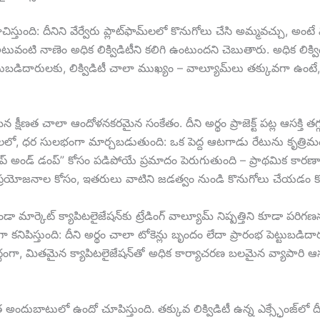
్తుంది: దీనిని వేర్వేరు ప్లాట్‌ఫామ్‌లలో కొనుగోలు చేసి అమ్మవచ్చు, అంటే
. అటువంటి నాణెం అధిక లిక్విడిటీని కలిగి ఉంటుందని చెబుతారు. అధిక లి
ద పెట్టుబడిదారులకు, లిక్విడిటీ చాలా ముఖ్యం – వాల్యూమ్‌లు తక్కువగా ఉంట
ైన క్షీణత చాలా ఆందోళనకరమైన సంకేతం. దీని అర్థం ప్రాజెక్ట్ పట్ల ఆసక్తి తగ
లో, ధర సులభంగా మార్చబడుతుంది: ఒక పెద్ద ఆటగాడు రేటును కృత్రిమంగ
థం “పంప్ అండ్ డంప్” కోసం పడిపోయే ప్రమాదం పెరుగుతుంది – ప్రాథమిక
్రయోజనాల కోసం, ఇతరులు వాటిని జడత్వం నుండి కొనుగోలు చేయడం కొన
ా మార్కెట్ క్యాపిటలైజేషన్‌కు ట్రేడింగ్ వాల్యూమ్ నిష్పత్తిని కూడా పరిగ
కనిపిస్తుంది: దీని అర్థం చాలా టోకెన్లు బృందం లేదా ప్రారంభ పెట్టుబ
ద్ధంగా, మితమైన క్యాపిటలైజేషన్‌తో అధిక కార్యాచరణ బలమైన వ్యాపారి ఆసక్
త అందుబాటులో ఉందో చూపిస్తుంది. తక్కువ లిక్విడిటీ ఉన్న ఎక్స్ఛేంజ్‌లో దీన