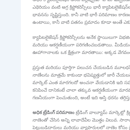
ఎథెరియం వంటి అగ్ర క్రిప్టోకరెన్సీలు భారీ క్యాపిటలైజ
భావనను సృష్టిస్తుంది. కానీ వాటి భారీ పరిమాణం కారణంగా,
ఉంటాయి, కానీ వాటి పతనం ప్రమాదం కూడా అంతే ఎక్
క్యాపిటలైజేషన్ క్రిప్టోకరెన్సీలను అనేక స్థాయిలుగా విభ
మరియు ఆకర్షణీయంగా పరిగణించబడతాయి. మీడియం-క్య
ఊహాగానాలకు ఒక క్షేత్రంగా మారతాయి: అక్కడ వేగవంతమ
ప్రస్తుత మరియు పూర్తిగా పలుచన చేయబడిన మూలధన
నాణేలను మాత్రమే కాకుండా భవిష్యత్తులో జారీ చేయబడే వ
మార్కెట్ ఎంత మారగలదో అంచనా వేయడానికి ఇది సహాయ
కనిపించే దానికంటే చాలా తక్కువ ఆకర్షణీయంగా మారవ
గణనీయంగా పెంచుతుంది, అంటే ఇది ఆస్తి ధరను తగ్గిస్తు
అధిక ట్రేడింగ్ పరిమాణం
ట్రేడింగ్ వాల్యూమ్ మార్కెట్లో
నాణెంతో చేసిన అన్ని లావాదేవీల మొత్తం విలువ. సారాంశం
పెట్టుబడిదారులు మరియు వ్యాపారులలో నాణెం కోసం 