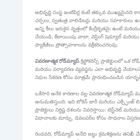
అభివృద్ధి సంస్థ ఇంటిపేర్ల కంటే తక్కువ ముఖ్యమైనద
చర్చలు, స్వతంత్ర వాలిడేటర్లు మరియు సహకారులు ఉ
అన్ని కీలు ఇరుకైన వృత్తంలో కేంద్రీకృతమై ఉంటే మరియు
చేయండి: కేటాయింపు వాటా, వెస్టింగ్ షెడ్యూల్ మరియు క
ప్యాకేజీలు ప్రోత్సాహకాలను వక్రీకరించగలవు.
వివరణాత్మక రోడ్‌మ్యాప్
క్రిప్టోకరెన్సీ ప్రాజెక్టులలో 
మరియు పర్యావరణ వ్యవస్థను ఎలా అభివృద్ధి చేయాలన
నిధుల సేకరణ కోసం మాత్రమే ప్రారంభించబడిన యాదృచ్ఛిక స్
ఒకేసారి అనేక కారణాల వల్ల వివరణాత్మక రోడ్‌మ్యాప్ ము
అనుమతిస్తుంది. ఇది టోకెన్ జారీ మరియు ఎక్స్ఛేంజ
ప్రాజెక్టులు నిర్దిష్ట దశలను వివరిస్తాయి: టెస్ట్‌నె
విధానాలకు మార్పు, డెవలపర్‌ల కోసం సాధనాల విస్తరణ
రెండవది, రోడ్‌మ్యాప్ అనేది జట్టు క్రమశిక్షణను తన