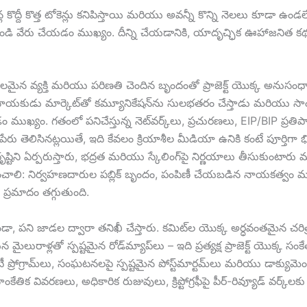
డజన్ల కొద్దీ కొత్త టోకెన్లు కనిపిస్తాయి మరియు అవన్నీ కొన్ని నెలలు కూడా
ి నుండి వేరు చేయడం ముఖ్యం. దీన్ని చేయడానికి, యాదృచ్ఛిక ఊహాజనిత క
మైన వ్యక్తి మరియు పరిణతి చెందిన బృందంతో ప్రాజెక్ట్ యొక్క అనుస
ుడు మార్కెట్‌తో కమ్యూనికేషన్‌ను సులభతరం చేస్తాడు మరియు సాంకేతిక పట
ం ముఖ్యం. గతంలో పనిచేస్తున్న నెట్‌వర్క్‌లు, ప్రచురణలు, EIP/BIP ప్రత
 తెలిసినట్లయితే, ఇది కేవలం క్రియాశీల మీడియా ఉనికి కంటే పూర్తిగా భి
ృష్టిని ఏర్పరుస్తారు, భద్రత మరియు స్కేలింగ్‌పై నిర్ణయాలు తీసుకుంటారు మ
తగ్గించాలి: నిర్వహణదారుల పబ్లిక్ బృందం, పంపిణీ చేయబడిన నాయకత్వం 
 ప్రమాదం తగ్గుతుంది.
 కాకుండా, పని జాడల ద్వారా తనిఖీ చేస్తారు. కమిట్‌ల యొక్క అర్ధవంతమైన చ
ాళ్లతో స్పష్టమైన రోడ్‌మ్యాప్‌లు – ఇది ప్రత్యక్ష ప్రాజెక్ట్ యొక్క సం
టీ ప్రోగ్రామ్‌లు, సంఘటనలపై స్పష్టమైన పోస్ట్‌మార్టమ్‌లు మరియు డాక్యుమ
 సాంకేతిక వివరణలు, అధికారిక రుజువులు, క్రిప్టోగ్రఫీపై పీర్-రివ్యూడ్ వర్క