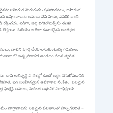
విలువైనది: బహిరంగ మెరుగుదల ప్రతిపాదనలు, బహిరంగ
మైన ఒప్పందాలను అమలు చేసే హక్కు ఎవరికి ఉంది.
్షించదు. విడిగా, జట్ల టోకెనోమిక్స్‌ను తనిఖీ
 ఒత్తిడి తెస్తాయి మరియు అతిగా ఉదారమైన అంతర్గత
ున్న పనులు, వాటిని పూర్తి చేయాలనుకుంటున్న గడువులు
ందుబాటులో ఉన్న ప్రణాళిక ఉండటం వలన త్వరిత
ు దాని అభివృద్ధి ఏ దశల్లో ఉందో అర్థం చేసుకోవడానికి
ారం లేకపోతే, ఇది బలహీనమైన అవకాశాల సంకేతం. బలమైన
, కొత్త ఫంక్షన్ల అమలు, మరింత ఆధునిక ఏకాభిప్రాయ
 సంఘం వాగ్దానాలను నిజమైన ఫలితాలతో పోల్చగలిగితే –