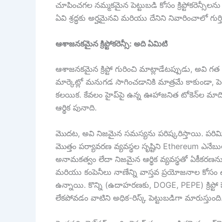
చూపించగల నమ్మకమైన పెట్టుబడి కోసం క్రిప్టోకరెన్సీలన
ఏవి శ్రద్ధకు అర్హమైనవి మరియు దేనిని నివారించాలో గుర్
ఆశాజనకమైన క్రిప్టోకరెన్సీ: అది ఏమిటి
ఆశాజనకమైన క్రిప్టో గురించి మాట్లాడేటప్పుడు, అవి గ
మార్కెట్లో మనుగడ సాగించడానికి మాత్రమే కాకుండా, ప
కలయిక. కేవలం హైప్‌పై ఉన్న ఊహాజనిత టోకెన్‌ల మాది
ఆర్థిక పునాది.
మొదట, అవి నిజమైన సమస్యను పరిష్కరిస్తాయి. పరిమిత జా
మొత్తం పర్యావరణ వ్యవస్థల సృష్టిని Ethereum ఎనేబుల్ చ
అనామకత్వం లేదా నిజమైన ఆర్థిక వ్యవస్థతో ఏకీకరణను
మరియు కంపెనీలు నాణేన్ని వాస్తవ ప్రయోజనాల కోస
ఉన్నాయి. కొన్ని (ఉదాహరణకు, DOGE, PEPE) క్రిప్టో ఔత
లేకపోవడం వాటిని అధిక-రిస్క్ పెట్టుబడిగా మారుస్తుంది