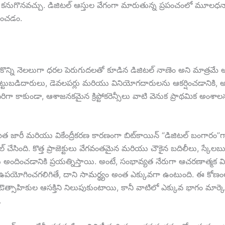
ు కనుగొనవచ్చు. డిజిటల్ ఆస్తుల వేగంగా మారుతున్న ప్రపంచంలో మూలధనాన్ని 
తించడం.
త కొన్ని నెలలుగా ధరల పెరుగుదలతో కూడిన డిజిటల్ నాణెం అని మాత్రమే అర్
ెట్టుబడిదారులు, డెవలపర్లు మరియు వినియోగదారులను ఆకర్షించడానికి, అభ
రిగా కాకుండా, ఆశాజనకమైన క్రిప్టోకరెన్సీలు వాటి వెనుక ప్రాథమిక అ
రీ మరియు వికేంద్రీకరణ కారణంగా బిట్‌కాయిన్ “డిజిటల్ బంగారం”గా మారిం
ేసింది. కొత్త ప్రాజెక్టులు వేగవంతమైన మరియు చౌకైన బదిలీలు, స్కేలబుల్ న
 అందించడానికి ప్రయత్నిస్తాయి. అంటే, సంభావ్యత నేరుగా ఆచరణాత్మక వి
ం ఉపయోగించగలిగితే, దాని సామర్థ్యం అంత ఎక్కువగా ఉంటుంది. ఈ క
్సాహికుల ఆసక్తిని నిలుపుకుంటాయి, కానీ వాటిలో ఎక్కువ భాగం మార్కెట్‌ను
.