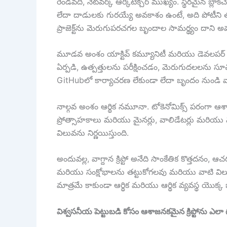
రెండవది, నెట్‌వర్క్ ఆర్కిటెక్చర్ ముఖ్యం. స్థిరమైన బ
లేదా దాడులకు గురయ్యే అవకాశం ఉంటే, అది పోటీని తట్ట
ప్రాజెక్ట్‌ను మెరుగుపరచగల బృందాల సామర్థ్యం దాని అవ
మూడవ అంశం యాక్టివ్ కమ్యూనిటీ మరియు డెవలపర్ సపోర్ట్.
ఏర్పడి, ఉత్పత్తులను పరీక్షించడం, మెరుగుదలలను స
GitHubలో కార్యాచరణ లేకుండా లేదా బృందం నుండి వార్తల
నాల్గవ అంశం ఆర్థిక నమూనా. టోకెనోమిక్స్ పరంగా ఆశాజనక
ప్రోత్సాహకాలు మరియు మైనర్లు, వాలిడేటర్లు మరియు 
విలువను నిర్ణయిస్తుంది.
అందువల్ల, వాగ్దాన క్రిప్టో అనేది సాంకేతిక కొత్తదనం
మరియు సంక్షోభాలను తట్టుకోగలవు మరియు వాటి విలువ ఊ
మాత్రమే కాకుండా ఆర్థిక మరియు ఆర్థిక వ్యవస్థ యొక్క భవ
విశ్వసనీయ పెట్టుబడి కోసం ఆశాజనకమైన క్రిప్టోను ఎలా 