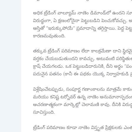
అధిక ట్రేడింగ్ వాల్యూమ్ నాణెం డిమాండ్‌లో ఉందని సూచిస
విరుద్ధంగా, ఏ క్షణంలోనైనా పెట్టుబడిని పెంచుకోవచ్చు
ఆస్తితో “ఇరుక్కుపోయే” ప్రమాదాన్ని తగ్గిస్తాయి. పెద్
కారణమవుతుంది.
తక్కువ ట్రేడింగ్ పరిమాణం లేదా కాలక్రమేణా దాని స్థిరమ
వర్తకం చేయబడుతుందని కావచ్చు. అటువంటి పరిస్థితుల
క్రాష్ చేయగలడు. ఒక పెట్టుబడిదారునికి, దీని అర్
పదునైన పతనం (కానీ ఈ పథకం యొక్క నిర్వాహకుడి ప
విశ్లేషించేటప్పుడు, సంపూర్ణ గణాంకాలను మాత్రమే కాకుండ
మరియు కనిష్ట టర్నోవర్ ఉన్న నాణెం అనుమానాస్పదంగా 
ఆచరణాత్మకంగా మార్కెట్లో చెలామణి కావు. దీనికి విరు
సూచిస్తుంది.
ట్రేడింగ్ పరిమాణం కూడా నాణెం విస్తృత ప్రేక్షకులకు ఎం