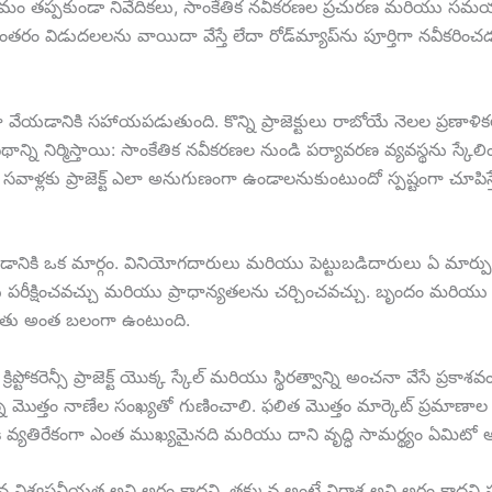
్రమం తప్పకుండా నివేదికలు, సాంకేతిక నవీకరణల ప్రచురణ మరియు సమయ మార
నిరంతరం విడుదలలను వాయిదా వేస్తే లేదా రోడ్‌మ్యాప్‌ను పూర్తిగా నవీకరి
చనా వేయడానికి సహాయపడుతుంది. కొన్ని ప్రాజెక్టులు రాబోయే నెలల ప్ర
న్ని నిర్మిస్తాయి: సాంకేతిక నవీకరణల నుండి పర్యావరణ వ్యవస్థను స్క
వాళ్లకు ప్రాజెక్ట్ ఎలా అనుగుణంగా ఉండాలనుకుంటుందో స్పష్టంగా చూపి
యడానికి ఒక మార్గం. వినియోగదారులు మరియు పెట్టుబడిదారులు ఏ మార్పుల
ులను పరీక్షించవచ్చు మరియు ప్రాధాన్యతలను చర్చించవచ్చు. బృందం మర
మద్దతు అంత బలంగా ఉంటుంది.
క్రిప్టోకరెన్సీ ప్రాజెక్ట్ యొక్క స్కేల్ మరియు స్థిరత్వాన్ని అంచనా వేసే
త్తం నాణేల సంఖ్యతో గుణించాలి. ఫలిత మొత్తం మార్కెట్ ప్రమాణాల ప్రకార
ానికి వ్యతిరేకంగా ఎంత ముఖ్యమైనది మరియు దాని వృద్ధి సామర్థ్యం ఏమిట
ిన విశ్వసనీయత అని అర్థం కాదని, తక్కువ అంటే నిరాశ అని అర్థం కాదని