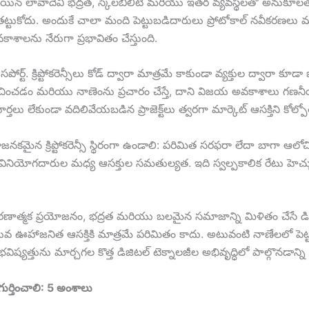
్లాక్‌చెయిన్ లావాదేవీ భద్రత, స్కేలబిలిటీ మరియు ఇతర వ్యవస్థలతో అనుకూలతన
ుకోదు. అందుకే చాలా మంది పెట్టుబడిదారులు ప్రోటోకాల్ నవీకరణలు మరియు
కాశాలను నేరుగా ప్రభావితం చేస్తుంది.
 క్రిప్టోకరెన్సీలు కోడ్ ద్వారా మాత్రమే కాకుండా వ్యక్తుల ద్వారా కూడా జ
ూచించడం మరియు నాణెంను ప్రచారం చేస్తే, దాని విజయ అవకాశాలు గణనీయ
ు లేకుండా వదిలివేయబడిన ప్రాజెక్ట్‌లు త్వరగా మార్కెట్ ఆసక్తిని కోల్ప
మైన క్రిప్టోకరెన్సీ స్థిరంగా ఉండాలి: పరిమిత సరఫరా లేదా బాగా ఆలోచించిన
వినియోగదారుల మధ్య ఆసక్తుల సమతుల్యత. ఇది స్వల్పకాలిక రేటు హెచ్చుత
, ఆచరణాత్మక ప్రయోజనం, భద్రత మరియు బలమైన సమాజాన్ని మిళితం చేసే డిజిటల
హాజనిత ఆసక్తికి మాత్రమే పరిమితం కాదు. అటువంటి నాణేలలో పెట్టుబడి 
ిష్యత్తును మార్చగల కొత్త డిజిటల్ టెక్నాలజీల అభివృద్ధిలో పాల్గొనడాన్ని 
గుర్తించాలి: 5 అంశాలు