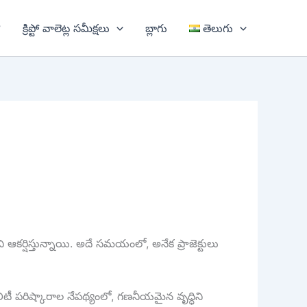
?
క్రిప్టో వాలెట్ల సమీక్షలు
బ్లాగు
తెలుగు
ి ఆకర్షిస్తున్నాయి. అదే సమయంలో, అనేక ప్రాజెక్టులు
ిలిటీ పరిష్కారాల నేపథ్యంలో, గణనీయమైన వృద్ధిని