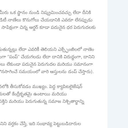
 మీరు ఒక స్థానం నుండి నిష్క్రమించవచ్చు లేదా దీనికి
క్విడిటీ నాణేలు కొనుగోలు చేయడానికి ఎవరూ లేనప్పుడు
ే, సాపేక్షంగా చిన్న ఆర్డర్ కూడా పదునైన ధర పెరుగుదలకు
్గుతున్నట్లు లేదా ఎవరికీ తెలియని ఎక్స్ఛేంజీలలో నాణెం
ా “పంప్” చేయగలడు లేదా దానికి విరుద్ధంగా, దానిని
 కారణాలు లేకుండా పదునైన పెరుగుదల మరియు సమానంగా
సాగించే సమయంలో వారి ఆస్తులను డంప్ చేస్తారు).
ణనలోకి తీసుకోవడం ముఖ్యం. పెద్ద క్యాపిటలైజేషన్
డిదారులతో కేంద్రీకృతమై ఉంటాయి మరియు
తిని మరియు పెరుగుతున్న సమాజ నిశ్చితార్థాన్ని
ిని వర్తకం చేస్తే, ఇది సంభావ్య పెట్టుబడిదారుల