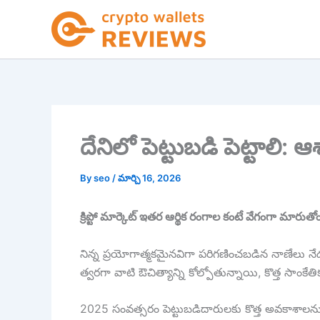
Skip
to
content
దేనిలో పెట్టుబడి పెట్టాలి: ఆ
By
seo
/
మార్చి 16, 2026
క్రిప్టో మార్కెట్ ఇతర ఆర్థిక రంగాల కంటే వేగంగా మారుతోం
నిన్న ప్రయోగాత్మకమైనవిగా పరిగణించబడిన నాణేలు నేడు అ
త్వరగా వాటి ఔచిత్యాన్ని కోల్పోతున్నాయి, కొత్త సాం
2025 సంవత్సరం పెట్టుబడిదారులకు కొత్త అవకాశాలను తెర