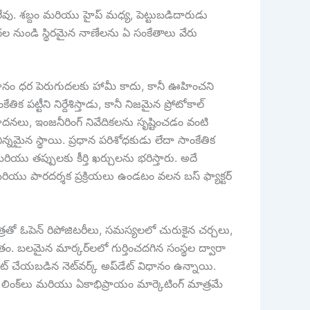
 ఉండలేవు. శబ్దం మరియు హైప్ మధ్య, పెట్టుబడిదారుడు
థల నుండి స్థిరమైన నాణేలను ఏ సంకేతాలు వేరు
ంధానం ధర పెరుగుదలకు హామీ కాదు, కానీ ఊహించని
్టీని నిర్దేశిస్తాడు, కానీ నిజమైన ప్రోటోకాల్
ిపాదనలు, ఇంజనీరింగ్ నివేదికలను సృష్టించడం వంటి
న్నమైన స్థాయి. ప్రధాన పరిశోధకుడు లేదా సాంకేతిక
రియు తప్పులకు కీర్తి ఖర్చులను భరిస్తారు. అదే
మరియు పారదర్శక ప్రక్రియలు ఉండటం వలన బస్ ఫ్యాక్టర్
రిత్రతో ఓపెన్ రిపోజిటరీలు, సమస్యలలో చురుకైన చర్చలు,
కేతం. బలమైన మార్కర్‌లలో గుర్తించదగిన సంస్థల ద్వారా
ెంట్ చేయబడిన నెట్‌వర్క్ అప్‌డేట్ విధానం ఉన్నాయి.
్‌లకు లింక్‌లు మరియు ఏకాభిప్రాయం మార్కెటింగ్ మాత్రమే