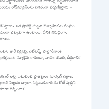
ు నిర్ధారించాలి. సాంకేతికత భారాన్ని తట్టుకోలేకపోతే
 రోడ్‌మ్యాప్‌లను నిశితంగా పర్యవేక్షిస్తారు –
ీవిస్తాయి. ఒక ప్రాజెక్ట్ చుట్టూ ఔత్సాహికుల సంఘం
ంగా ఎక్కువగా ఉంటాయి. దీనికి విరుద్ధంగా,
ోతాయి.
 జారీ వ్యవస్థ, నెట్‌వర్క్ పాల్గొనేవారికి
గ్గులను మాత్రమే కాకుండా, నాణెం యొక్క దీర్ఘకాలిక
్ ఆస్తి. ఇటువంటి ప్రాజెక్టులు మార్కెట్ చక్రాలు
పెట్టడం ద్వారా, పెట్టుబడిదారుడు కోట్ వృద్ధిని
కూడా లెక్కించాలి.