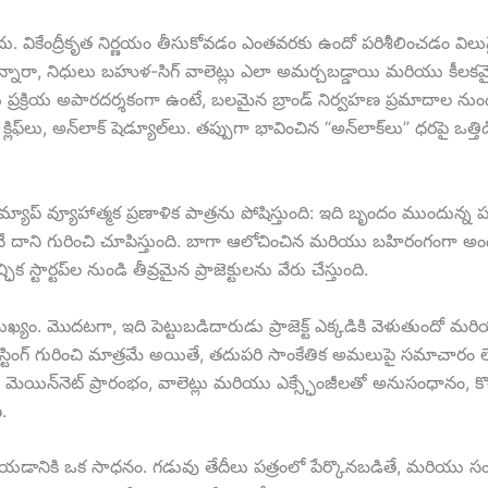
ి కాదు. వికేంద్రీకృత నిర్ణయం తీసుకోవడం ఎంతవరకు ఉందో పరిశీలించడం 
న్నారా, నిధులు బహుళ-సిగ్ వాలెట్లు ఎలా అమర్చబడ్డాయి మరియు కీలక
 ప్రక్రియ అపారదర్శకంగా ఉంటే, బలమైన బ్రాండ్ నిర్వహణ ప్రమాదాల నుండి రక
్లిఫ్‌లు, అన్‌లాక్ షెడ్యూల్‌లు. తప్పుగా భావించిన “అన్‌లాక్‌లు” ధరపై
ఒక రోడ్‌మ్యాప్ వ్యూహాత్మక ప్రణాళిక పాత్రను పోషిస్తుంది: ఇది బృందం ముంద
ే దాని గురించి చూపిస్తుంది. బాగా ఆలోచించిన మరియు బహిరంగంగా అ
టార్టప్‌ల నుండి తీవ్రమైన ప్రాజెక్టులను వేరు చేస్తుంది.
ఖ్యం. మొదటగా, ఇది పెట్టుబడిదారుడు ప్రాజెక్ట్ ఎక్కడికి వెళుతుందో మరియ
్ లిస్టింగ్ గురించి మాత్రమే అయితే, తదుపరి సాంకేతిక అమలుపై సమాచ
ట్ మరియు మెయిన్‌నెట్ ప్రారంభం, వాలెట్లు మరియు ఎక్స్ఛేంజీలతో అనుసంధానం
.
ిఖీ చేయడానికి ఒక సాధనం. గడువు తేదీలు పత్రంలో పేర్కొనబడితే, మరియు