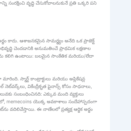
సంరక్షించి వృద్ధి చేసుకోవాలనుకునే ప్రతి ఒక్కరి పని
థం కాదు. ఆశాజనకమైన సామర్థ్యం అనేది ఒక ప్రాజెక్ట్
ివృద్ధి చెందడానికి అనుమతించే ప్రాథమిక లక్షణాల
ంశాలను కలిగి ఉంటాయి: బలమైన సాంకేతిక మరియు/లేదా
ది. స్మార్ట్ కాంట్రాక్టులు మరియు అప్లికేషన్ల
ెట్‌వర్క్‌లు, వికేంద్రీకృత ఫైనాన్స్ కోసం సాధనాలు,
లువకు సంబంధించినది: ఎక్కువ మంది వ్యక్తులు
ోణంలో, memecoins యొక్క అవకాశాలు సందేహాస్పదంగా
 వదిలివేస్తాయి. ఈ నాణేలలో ప్రత్యక్ష ఆర్థిక అర్థం