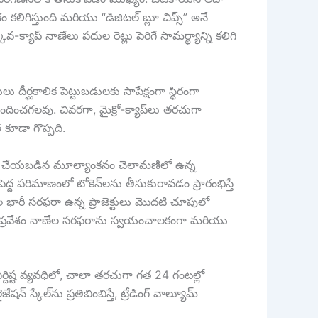
 కలిగిస్తుంది మరియు “డిజిటల్ బ్లూ చిప్స్” అనే
వ-క్యాప్ నాణేలు పదుల రెట్లు పెరిగే సామర్థ్యాన్ని కలిగి
లు దీర్ఘకాలిక పెట్టుబడులకు సాపేక్షంగా స్థిరంగా
చగలవు. చివరగా, మైక్రో-క్యాప్‌లు తరచుగా
 కూడా గొప్పది.
చన చేయబడిన మూల్యాంకనం చెలామణిలో ఉన్న
ెద్ద పరిమాణంలో టోకెన్‌లను తీసుకురావడం ప్రారంభిస్తే
ారీ సరఫరా ఉన్న ప్రాజెక్టులు మొదటి చూపులో
వాటి ప్రవేశం నాణేల సరఫరాను స్వయంచాలకంగా మరియు
ిర్దిష్ట వ్యవధిలో, చాలా తరచుగా గత 24 గంటల్లో
్కేల్‌ను ప్రతిబింబిస్తే, ట్రేడింగ్ వాల్యూమ్