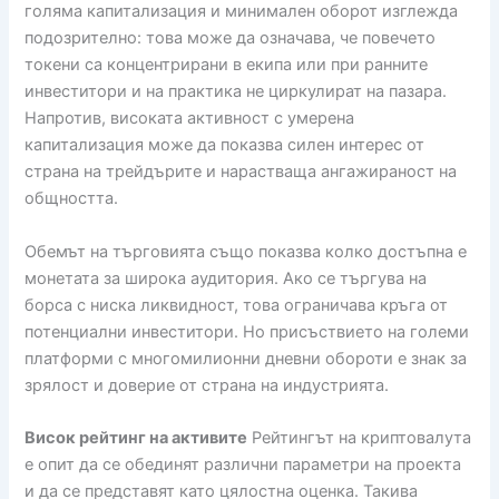
голяма капитализация и минимален оборот изглежда
подозрително: това може да означава, че повечето
токени са концентрирани в екипа или при ранните
инвеститори и на практика не циркулират на пазара.
Напротив, високата активност с умерена
капитализация може да показва силен интерес от
страна на трейдърите и нарастваща ангажираност на
общността.
Обемът на търговията също показва колко достъпна е
монетата за широка аудитория. Ако се търгува на
борса с ниска ликвидност, това ограничава кръга от
потенциални инвеститори. Но присъствието на големи
платформи с многомилионни дневни обороти е знак за
зрялост и доверие от страна на индустрията.
Висок рейтинг на активите
Рейтингът на криптовалута
е опит да се обединят различни параметри на проекта
и да се представят като цялостна оценка. Такива