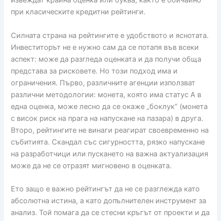
извеждат крайна оценка или буква, както е обичайно
при класическите кредитни рейтинги.
Силната страна на рейтингите е удобството и яснотата.
Инвеститорът не е нужно сам да се потапя във всеки
аспект: може да разгледа оценката и да получи обща
представа за рисковете. Но този подход има и
ограничения. Първо, различните агенции използват
различни методологии: монета, която има статус А в
една оценка, може лесно да се окаже „боклук“ (монета
с висок риск на прага на напускане на пазара) в друга.
Второ, рейтингите не винаги реагират своевременно на
събитията. Скандал със сигурността, рязко напускане
на разработчици или пускането на важна актуализация
може да не се отразят мигновено в оценката.
Ето защо е важно рейтингът да не се разглежда като
абсолютна истина, а като допълнителен инструмент за
анализ. Той помага да се стесни кръгът от проекти и да