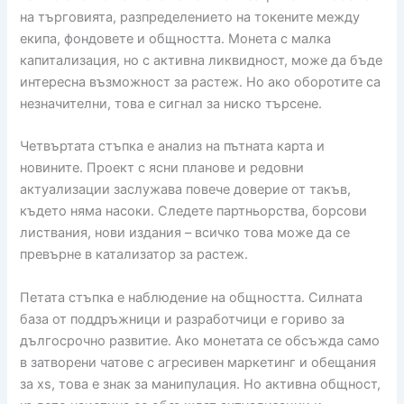
на търговията, разпределението на токените между
екипа, фондовете и общността. Монета с малка
капитализация, но с активна ликвидност, може да бъде
интересна възможност за растеж. Но ако оборотите са
незначителни, това е сигнал за ниско търсене.
Четвъртата стъпка е анализ на пътната карта и
новините. Проект с ясни планове и редовни
актуализации заслужава повече доверие от такъв,
където няма насоки. Следете партньорства, борсови
листвания, нови издания – всичко това може да се
превърне в катализатор за растеж.
Петата стъпка е наблюдение на общността. Силната
база от поддръжници и разработчици е гориво за
дългосрочно развитие. Ако монетата се обсъжда само
в затворени чатове с агресивен маркетинг и обещания
за xs, това е знак за манипулация. Но активна общност,