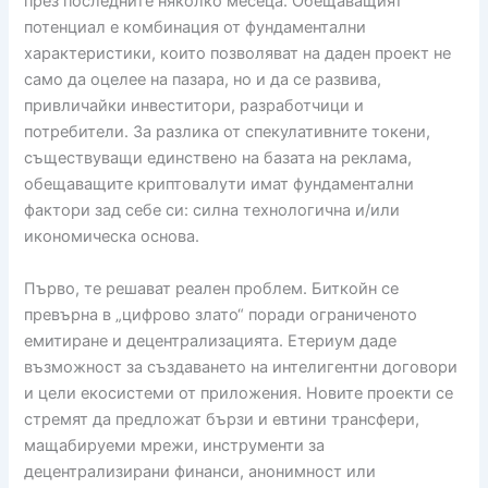
през последните няколко месеца. Обещаващият
потенциал е комбинация от фундаментални
характеристики, които позволяват на даден проект не
само да оцелее на пазара, но и да се развива,
привличайки инвеститори, разработчици и
потребители. За разлика от спекулативните токени,
съществуващи единствено на базата на реклама,
обещаващите криптовалути имат фундаментални
фактори зад себе си: силна технологична и/или
икономическа основа.
Първо, те решават реален проблем. Биткойн се
превърна в „цифрово злато“ поради ограниченото
емитиране и децентрализацията. Етериум даде
възможност за създаването на интелигентни договори
и цели екосистеми от приложения. Новите проекти се
стремят да предложат бързи и евтини трансфери,
мащабируеми мрежи, инструменти за
децентрализирани финанси, анонимност или