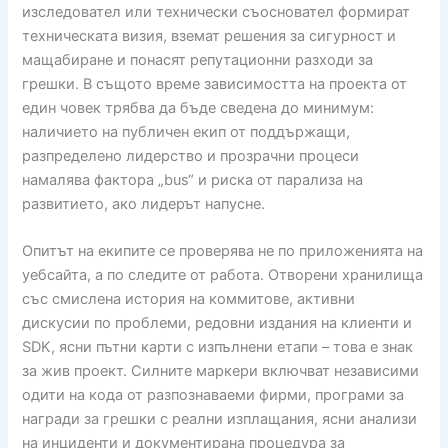
изследовател или технически съосновател формират
техническата визия, вземат решения за сигурност и
мащабиране и понасят репутационни разходи за
грешки. В същото време зависимостта на проекта от
един човек трябва да бъде сведена до минимум:
наличието на публичен екип от поддържащи,
разпределено лидерство и прозрачни процеси
намалява фактора „bus“ и риска от парализа на
развитието, ако лидерът напусне.
Опитът на екипите се проверява не по приложенията на
уебсайта, а по следите от работа. Отворени хранилища
със смислена история на коммитове, активни
дискусии по проблеми, редовни издания на клиенти и
SDK, ясни пътни карти с изпълнени етапи – това е знак
за жив проект. Силните маркери включват независими
одити на кода от разпознаваеми фирми, програми за
награди за грешки с реални изплащания, ясни анализи
на инциденти и документирана процедура за