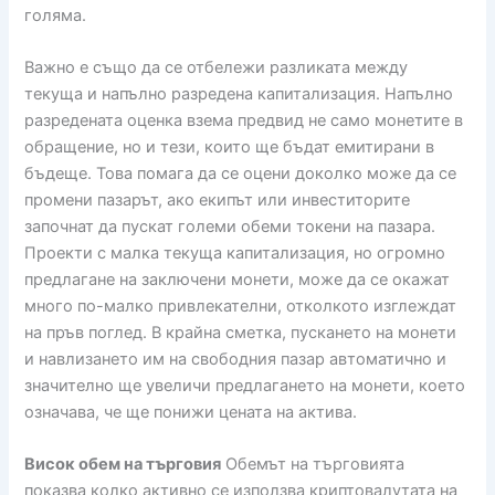
голяма.
Важно е също да се отбележи разликата между
текуща и напълно разредена капитализация. Напълно
разредената оценка взема предвид не само монетите в
обращение, но и тези, които ще бъдат емитирани в
бъдеще. Това помага да се оцени доколко може да се
промени пазарът, ако екипът или инвеститорите
започнат да пускат големи обеми токени на пазара.
Проекти с малка текуща капитализация, но огромно
предлагане на заключени монети, може да се окажат
много по-малко привлекателни, отколкото изглеждат
на пръв поглед. В крайна сметка, пускането на монети
и навлизането им на свободния пазар автоматично и
значително ще увеличи предлагането на монети, което
означава, че ще понижи цената на актива.
Висок обем на търговия
Обемът на търговията
показва колко активно се използва криптовалутата на