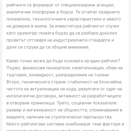
рейтинги се формират от специализирани агенции,
аналитични платформи и борси. Те отчитат пазарните
показатели, технологичните характеристики и нивото
на доверие в екипа. За инвеститора рейтингът служи
като ориентир: помага бързо да се разбере доколко
проектът отговаря на индустриалните стандарти и
дали си струва да се обърне внимание.
Какво точно може да бъде основата на един рейтинг?
Първо, финансови показатели: капитализация, обем на
търговия, ликвидност, разпределение на токени.
Второ, техническата страна: стабилност на блокчейна,
честота на актуализации на кода, резултати от одит на
интелигентни договори, активност на разработчиците
в отворени хранилища. Трето, социални показатели:
размер и ангажираност на общността, споменавания в
медиите, наличие на стратегически партньорства.
Много рейтингови системи комбинират тези фактори и