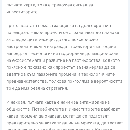
пътната карта, това е тревожен сигнал за
инвеститорите.
Трето, картата помага за оценка на дългосрочния
потенциал. Някои проекти се ограничават до планове
за следващите месеци, докато по-сериозно
настроените екипи изграждат траектория за години
напред: от технологични подобрения до мащабиране
на екосистемата и развитие на партньорства. Колкото
по-ясно е показано как проектът възнамерява да се
адаптира към пазарните промени и технологичните
предизвикателства, толкова по-голяма е вероятността
той да има реална стратегия.
И накрая, пътната карта е начин за ангажиране на
общността. Потребителите и инвеститорите разбират
какви промени да очакват, могат да се подготвят
предварително за актуализации на мрежата, да тестват
нови функции и да обсъждат приоритети. Колкото