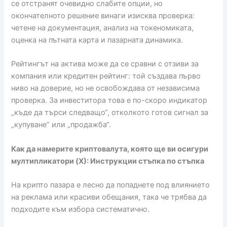
се отстранят очевидно слабите опции, но
окончателното решение винаги изисква проверка:
четене на документация, анализ на токеномиката,
оценка на пътната карта и пазарната динамика.
Рейтингът на актива може да се сравни с отзиви за
компания или кредитен рейтинг: той създава първо
ниво на доверие, но не освобождава от независима
проверка. За инвеститора това е по-скоро индикатор
„къде да търси следващо“, отколкото готов сигнал за
„купуване“ или „продажба“.
Как да намерите криптовалута, която ще ви осигури
мултипликатори (X): Инструкции стъпка по стъпка
На крипто пазара е лесно да попаднете под влиянието
на реклама или красиви обещания, така че трябва да
подходите към избора систематично.