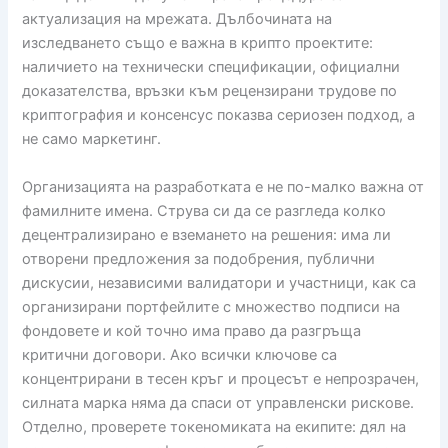
актуализация на мрежата. Дълбочината на
изследването също е важна в крипто проектите:
наличието на технически спецификации, официални
доказателства, връзки към рецензирани трудове по
криптография и консенсус показва сериозен подход, а
не само маркетинг.
Организацията на разработката е не по-малко важна от
фамилните имена. Струва си да се разгледа колко
децентрализирано е вземането на решения: има ли
отворени предложения за подобрения, публични
дискусии, независими валидатори и участници, как са
организирани портфейлите с множество подписи на
фондовете и кой точно има право да разгръща
критични договори. Ако всички ключове са
концентрирани в тесен кръг и процесът е непрозрачен,
силната марка няма да спаси от управленски рискове.
Отделно, проверете токеномиката на екипите: дял на