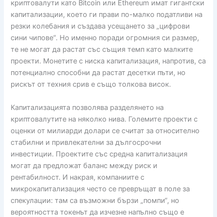
криптовалути като Bitcoin или Ethereum имат гигантски
капитализации, което ги прави по-малко податливи на
резки колебания и създава усещането за „цифрови
сини чипове“. Но именно поради огромния си размер,
те не могат да растат със същия темп като малките
проекти. Монетите с ниска капитализация, напротив, са
потенциално способни да растат десетки пъти, но
рискът от техния срив е също толкова висок.
Капитализацията позволява разделянето на
криптовалутите на няколко нива. Големите проекти с
оценки от милиарди долари се считат за относително
стабилни и привлекателни за дългосрочни
инвестиции. Проектите със средна капитализация
могат да предложат баланс между риск и
рентабилност. И накрая, компаниите с
микрокапитализация често се превръщат в поле за
спекулации: там са възможни бързи „помпи“, но
вероятността токенът да изчезне напълно също е