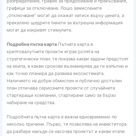
разпределение, график за придобиване и прекъсвания,
графици за отключване. Лошо замислените
„отключване“ могат да окажат натиск върху цената, а
прекалено щедрите пакети за вътрешна информация
могат да изкривят стимулите.
Подробна пътна карта
Пътната карта в
криптовалутните проекти играе ролята на
стратегически план: тя показва какви задачи предстоят
на екипа, в какви срокове възнамерява да ги изпълни и
как точно планира да развива екосистемата.
Наличието на добре обмислен и публично достъпен
план отличава сериозните проекти от случайните
стартиращи компании, стартирани само за бързо
набиране на средства.
Подробната пътна карта е важна едновременно по
няколко причини. Първо, тя позволява на инвеститора
да разбере накъде се насочва проектът и какви етапи