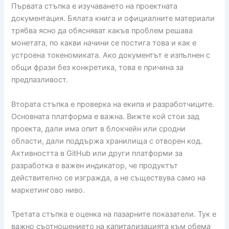
Първата стъпка е изучаването на проектната
документация. Бялата книга и официалните материали
трябва ясно да обясняват какъв проблем решава
монетата, по какви начини се постига това и как е
устроена токеномиката. Ако документът е изпълнен с
общи фрази без конкретика, това е причина за
предпазливост.
Втората стъпка е проверка на екипа и разработчиците.
Основната платформа е важна. Вижте кой стои зад
проекта, дали има опит в блокчейн или сродни
области, дали поддържа хранилища с отворен код.
Активността в GitHub или други платформи за
разработка е важен индикатор, че продуктът
действително се изгражда, а не съществува само на
маркетингово ниво.
Третата стъпка е оценка на пазарните показатели. Тук е
важно съотношението на капитализацията към обема