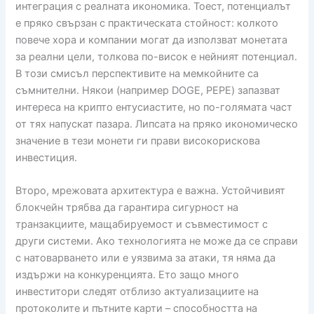
интеграция с реалната икономика. Тоест, потенциалът
е пряко свързан с практическата стойност: колкото
повече хора и компании могат да използват монетата
за реални цели, толкова по-висок е нейният потенциал.
В този смисъл перспективите на мемкойните са
съмнителни. Някои (например DOGE, PEPE) запазват
интереса на крипто ентусиастите, но по-голямата част
от тях напускат пазара. Липсата на пряко икономическо
значение в тези монети ги прави високорискова
инвестиция.
Второ, мрежовата архитектура е важна. Устойчивият
блокчейн трябва да гарантира сигурност на
транзакциите, мащабируемост и съвместимост с
други системи. Ако технологията не може да се справи
с натоварването или е уязвима за атаки, тя няма да
издържи на конкуренцията. Ето защо много
инвеститори следят отблизо актуализациите на
протоколите и пътните карти – способността на