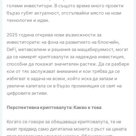
големи инвеститори. В същото време много проекти
бързо губят актуалност, отстъпвайки място на нови
технологии и идеи.
2025 година открива нови възможности за
инвеститорите: на фона на развитието на блокчейн,
DeFi, метавселени и решения за мащабируемост, могат
да се намерят криптовалути за надеждна инвестиция,
способни да покажат значителен растеж. Да се ​​разбере
кои от тях заслужават внимание и кои трябва да се
избягват е задача на всеки, който иска да запази и
увеличи капитала си в бързо променящия се свят на
цифровите активи.
Перспективна криптовалута: Какво е това
Когато се говори за обещаваща криптовалута, те не
имат предвид само дигитална монета с ръст на цената