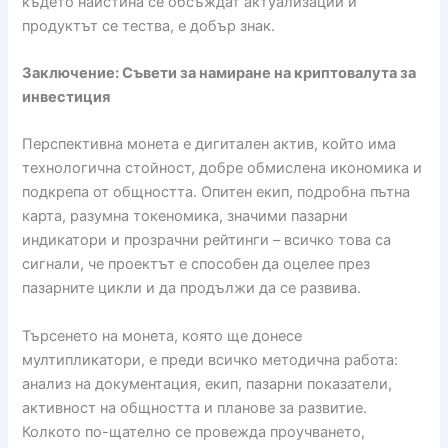
където наистина се обсъждат актуализации и
продуктът се тества, е добър знак.
Заключение: Съвети за намиране на криптовалута за
инвестиция
Перспективна монета е дигитален актив, който има
технологична стойност, добре обмислена икономика и
подкрепа от общността. Опитен екип, подробна пътна
карта, разумна токеномика, значими пазарни
индикатори и прозрачни рейтинги – всичко това са
сигнали, че проектът е способен да оцелее през
пазарните цикли и да продължи да се развива.
Търсенето на монета, която ще донесе
мултипликатори, е преди всичко методична работа:
анализ на документация, екип, пазарни показатели,
активност на общността и планове за развитие.
Колкото по-щателно се провежда проучването,