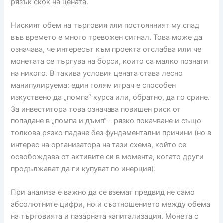
рязък скок на цената.
Ниският обем на търговия или постоянният му спад
във времето е много тревожен сигнал. Това може да
означава, че интересът към проекта отслабва или че
монетата се търгува на борси, които са малко познати
на никого. В такива условия цената става лесно
манипулируема: един голям играч е способен
изкуствено да „помпа“ курса или, обратно, да го срине.
За инвеститора това означава повишен риск от
попадане в „помпа и дъмп“ – рязко покачване и също
толкова рязко падане без фундаментални причини (но в
интерес на организатора на тази схема, който се
освобождава от активите си в момента, когато други
продължават да ги купуват по инерция).
При анализа е важно да се вземат предвид не само
абсолютните цифри, но и съотношението между обема
на търговията и пазарната капитализация. Монета с