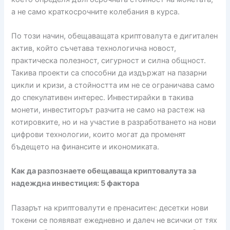
а не само краткосрочните колебания в курса.
По този начин, обещаващата криптовалута е дигитален
актив, който съчетава технологична новост,
практическа полезност, сигурност и силна общност.
Такива проекти са способни да издържат на пазарни
цикли и кризи, а стойността им не се ограничава само
до спекулативен интерес. Инвестирайки в такива
монети, инвеститорът разчита не само на растеж на
котировките, но и на участие в разработването на нови
цифрови технологии, които могат да променят
бъдещето на финансите и икономиката.
Как да разпознаете обещаваща криптовалута за
надеждна инвестиция: 5 фактора
Пазарът на криптовалути е пренаситен: десетки нови
токени се появяват ежедневно и далеч не всички от тях