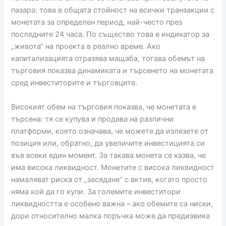
пазара: това е общата стойност на всички транзакции с
монетата за определен период, най-често през
последните 24 часа. По същество това е индикатор за
„живота“ на проекта в реално време. Ако
капитализацията отразява мащаба, тогава обемът на
търговия показва динамиката и търсенето на монетата
сред инвеститорите и търговците.
Високият обем на търговия показва, че монетата е
търсена: тя се купува и продава на различни
платформи, което означава, че можете да излезете от
позиция или, обратно, да увеличите инвестицията си
във всеки един момент. За такава монета се казва, че
има висока ликвидност. Монетите с висока ликвидност
намаляват риска от „засядане“ с актив, когато просто
няма кой да го купи. За големите инвеститори
ликвидността е особено важна – ако обемите са ниски,
дори относително малка поръчка може да предизвика