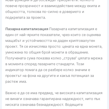
повече прозрачност и взаимодействие между екипа и
общността, толкова по-силно е доверието и
подкрепата за проекта.
Пазарна капитализация
Пазарната капитализация е
един от най-ярките показатели, чрез които се оценява
мащабът и устойчивостта на даден криптовалутен
проект. Тя се изчислява просто: цената на една монета,
умножена по общия брой монети в обращение.
Получената сума показва колко „струва“ цялата мрежа
в момента според пазарните стандарти. Този
индикатор помага да се разбере колко значим е
проектът на фона на другите и какъв потенциал за
растеж има.
Важно е да се има предвид, че високата капитализация
не винаги означава гарантирана надеждност, нито пък
ниската означава безнадеждност. Водещите