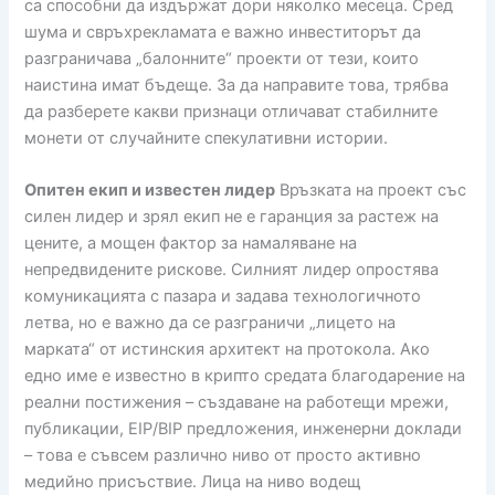
са способни да издържат дори няколко месеца. Сред
шума и свръхрекламата е важно инвеститорът да
разграничава „балонните“ проекти от тези, които
наистина имат бъдеще. За да направите това, трябва
да разберете какви признаци отличават стабилните
монети от случайните спекулативни истории.
Опитен екип и известен лидер
Връзката на проект със
силен лидер и зрял екип не е гаранция за растеж на
цените, а мощен фактор за намаляване на
непредвидените рискове. Силният лидер опростява
комуникацията с пазара и задава технологичното
летва, но е важно да се разграничи „лицето на
марката“ от истинския архитект на протокола. Ако
едно име е известно в крипто средата благодарение на
реални постижения – създаване на работещи мрежи,
публикации, EIP/BIP предложения, инженерни доклади
– това е съвсем различно ниво от просто активно
медийно присъствие. Лица на ниво водещ