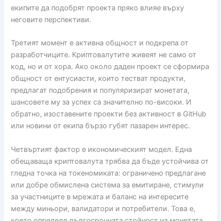
екипите да подобрят проекта пряко влияе върху
неговите перспективи.
Третият момент е активна общност и подкрепа от
разработчиците. Криптовалутите живеят не само от
код, но и от хора. Ако около даден проект се сформира
общност от ентусиасти, които тестват продукти,
предлагат подобрения и популяризират монетата,
шансовете му за успех са значително по-високи. И
обратно, изоставените проекти без активност в GitHub
или новини от екипа бързо губят пазарен интерес.
Четвъртият фактор е икономическият модел. Една
обещаваща криптовалута трябва да бъде устойчива от
гледна точка на токеномиката: ограничено предлагане
или добре обмислена система за емитиране, стимули
за участниците в мрежата и баланс на интересите
между миньори, валидатори и потребители. Това е,
което определя дългосрочната стойност на монетата,