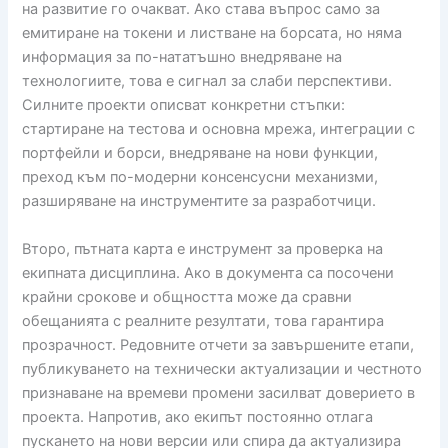
на развитие го очакват. Ако става въпрос само за
емитиране на токени и листване на борсата, но няма
информация за по-нататъшно внедряване на
технологиите, това е сигнал за слаби перспективи.
Силните проекти описват конкретни стъпки:
стартиране на тестова и основна мрежа, интеграции с
портфейли и борси, внедряване на нови функции,
преход към по-модерни консенсусни механизми,
разширяване на инструментите за разработчици.
Второ, пътната карта е инструмент за проверка на
екипната дисциплина. Ако в документа са посочени
крайни срокове и общността може да сравни
обещанията с реалните резултати, това гарантира
прозрачност. Редовните отчети за завършените етапи,
публикуването на технически актуализации и честното
признаване на времеви промени засилват доверието в
проекта. Напротив, ако екипът постоянно отлага
пускането на нови версии или спира да актуализира