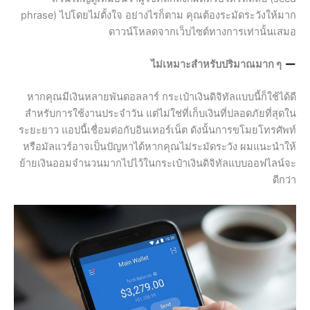
phrase) ไปโดยไม่ตั้งใจ อย่างไรก็ตาม คุณต้องระมัดระวังให้มาก
ดาวน์โหลดจากเว็บไซต์ทางการเท่านั้นเสมอ
ไม่เหมาะสำหรับปริมาณมาก ๆ
หากคุณมีเงินหลายพันดอลลาร์ กระเป๋าเงินดิจิทัลแบบนี้ก็ใช้ได้ดี
สำหรับการใช้งานประจำวัน แต่ไม่ใช่ที่เก็บเงินที่ปลอดภัยที่สุดใน
ระยะยาว แอปนี้เชื่อมต่อกับอินเทอร์เน็ต ดังนั้นการขโมยโทรศัพท์
หรือมัลแวร์อาจเป็นปัญหาได้หากคุณไม่ระมัดระวัง ผมแนะนำให้
ย้ายเงินออมจำนวนมากไปไว้ในกระเป๋าเงินดิจิทัลแบบออฟไลน์จะ
ดีกว่า