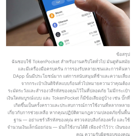
ข้อสรุป
ฉันชอบใช้ TokenPocket สำหรับงานคริปโตทั่วไป มันดูทันสมัย
และมีเครื่องมือครบครัน การรองรับหลายเชนและการค้นหา
DApp นั้นมีประโยชน์มาก แต่การสนับสนุนที่ช้าและความเสี่ยง
จากกระเป๋าเงินดิจิทัลแบบร้อนทั่วไปหมายความว่าคุณต้อง
ระมัดระวังและสำรองวลีรหัสของคุณไว้ในที่ปลอดภัย ไม่มีกระเป๋า
เงินใดสมบูรณ์แบบ และ TokenPocket ก็มีข้อเสียอยู่บ้าง เช่น บั๊กที่
เกิดขึ้นเป็นครั้งคราวและประสบการณ์การใช้งานที่หลากหลาย
เกี่ยวกับการช่วยเหลือ หากคุณปฏิบัติตามกฎความปลอดภัยขั้นพื้น
ฐาน — อย่าแชร์วลีรหัสของคุณ ตรวจสอบลิงก์สองครั้ง และใช้
จำนวนเงินเล็กน้อยก่อน — มันก็ใช้งานได้ดี เพียงจำไว้ว่า: เงินของ
คุณ ความรับผิดชอบของคุณ