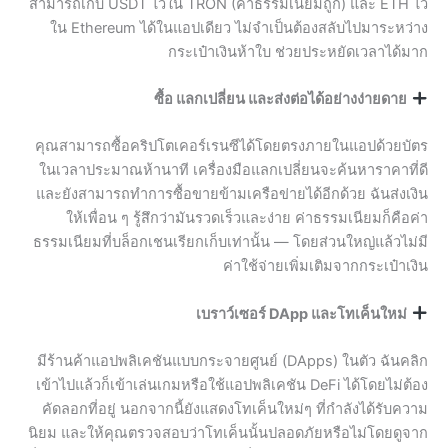
สามารถเก็บ USDT ไว้ใน TRON (ค่าธรรมเนียมถูก) และ ETH ไว้
ใน Ethereum ได้ในแอปเดียว ไม่จำเป็นต้องสลับไปมาระหว่าง
กระเป๋าเงินห้าใบ ช่วยประหยัดเวลาได้มาก
ซื้อ แลกเปลี่ยน และส่งต่อได้อย่างง่ายดาย
คุณสามารถซื้อคริปโตเคอร์เรนซีได้โดยตรงภายในแอปด้วยบัตร
ในเวลาประมาณห้านาที เครื่องมือแลกเปลี่ยนจะค้นหาราคาที่ดี
และยังสามารถทำการซื้อขายข้ามเครือข่ายได้อีกด้วย ฉันส่งเงิน
ให้เพื่อน ๆ รู้สึกว่ามันรวดเร็วและง่าย ค่าธรรมเนียมก็คือค่า
ธรรมเนียมที่บล็อกเชนเรียกเก็บเท่านั้น — โดยส่วนใหญ่แล้วไม่มี
ค่าใช้จ่ายเพิ่มเติมจากกระเป๋าเงิน
เบราว์เซอร์ DApp และโทเค็นใหม่
มีร้านค้าแอปพลิเคชันแบบกระจายศูนย์ (DApps) ในตัว ฉันคลิก
เข้าไปแล้วก็เข้าเล่นเกมหรือใช้แอปพลิเคชัน DeFi ได้โดยไม่ต้อง
คัดลอกที่อยู่ นอกจากนี้ยังแสดงโทเค็นใหม่ๆ ที่กำลังได้รับความ
นิยม และให้คุณตรวจสอบว่าโทเค็นนั้นปลอดภัยหรือไม่โดยดูจาก