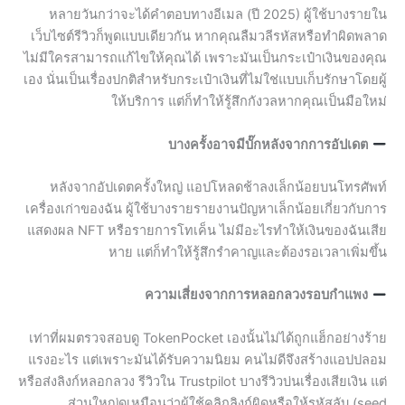
หลายวันกว่าจะได้คำตอบทางอีเมล (ปี 2025) ผู้ใช้บางรายใน
เว็บไซต์รีวิวก็พูดแบบเดียวกัน หากคุณลืมวลีรหัสหรือทำผิดพลาด
ไม่มีใครสามารถแก้ไขให้คุณได้ เพราะมันเป็นกระเป๋าเงินของคุณ
เอง นั่นเป็นเรื่องปกติสำหรับกระเป๋าเงินที่ไม่ใช่แบบเก็บรักษาโดยผู้
ให้บริการ แต่ก็ทำให้รู้สึกกังวลหากคุณเป็นมือใหม่
บางครั้งอาจมีบั๊กหลังจากการอัปเดต
หลังจากอัปเดตครั้งใหญ่ แอปโหลดช้าลงเล็กน้อยบนโทรศัพท์
เครื่องเก่าของฉัน ผู้ใช้บางรายรายงานปัญหาเล็กน้อยเกี่ยวกับการ
แสดงผล NFT หรือรายการโทเค็น ไม่มีอะไรทำให้เงินของฉันเสีย
หาย แต่ก็ทำให้รู้สึกรำคาญและต้องรอเวลาเพิ่มขึ้น
ความเสี่ยงจากการหลอกลวงรอบกำแพง
เท่าที่ผมตรวจสอบดู TokenPocket เองนั้นไม่ได้ถูกแฮ็กอย่างร้าย
แรงอะไร แต่เพราะมันได้รับความนิยม คนไม่ดีจึงสร้างแอปปลอม
หรือส่งลิงก์หลอกลวง รีวิวใน Trustpilot บางรีวิวบ่นเรื่องเสียเงิน แต่
ส่วนใหญ่ดูเหมือนว่าผู้ใช้คลิกลิงก์ผิดหรือให้รหัสลับ (seed