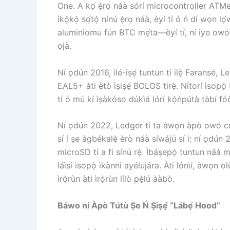
One. A kọ́ ẹ̀rọ náà sórí microcontroller ATMeg
ìkọ̀kọ̀ sọ́tọ̀ nínú ẹ̀rọ náà, èyí tí ó ń dí wọn lọ
aluminiomu fún BTC mẹ́ta—èyí tí, ní iye owó Bi
ọjà.
Ní ọdún 2016, ilé-iṣẹ́ tuntun ti ilẹ̀ Faransé,
EAL5+ àti ètò ìṣiṣẹ́ BOLOS tirẹ̀. Nítorí ìsopọ̀
tí ó mú kí ìṣàkóso dúkìá lórí kọ̀ǹpútà tàbí f
Ní ọdún 2022, Ledger ti ta àwọn àpò owó crypt
sí í ṣe àgbékalẹ̀ èrò náà síwájú sí i: ní ọdún 2
microSD tí a fi sínú rẹ̀. Ìbáṣepọ̀ tuntun náà
láìsí ìsopọ̀ ìkànnì ayélujára. Àti lónìí, àwọ
ìrọ̀rùn àti ìrọ̀rùn lílò pẹ̀lú ààbò.
Báwo ni Àpò Tútù Ṣe Ń Ṣiṣẹ́ “Lábẹ́ Hood”