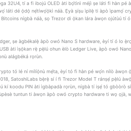
a 32U4, tí a fi ibojú OLED àti bọ́tìnì méjì ṣe láti fi hàn pé à
́wọ́ láti dé ọ̀dọ̀ nẹ́tíwọ́ọ̀kì náà. Ẹ̀yà ṣíṣu ìpìlẹ̀ ti àpò ìpamọ́
tcoins nígbà náà, sọ Trezor di ọ̀kan lára ​​àwọn ojútùú tí ó g
 Ledger, ṣe àgbékalẹ̀ àpò owó Nano S hardware, èyí tí ó lo ẹ̀rọ
 USB àti ìṣọ̀kan rẹ̀ pẹ̀lú ohun èlò Ledger Live, àpò owó Nano 
óònù alágbéká rọrùn.
o tó lé ní mílíọ̀nù mẹ́ta, èyí tó fi hàn pé wọ́n nílò àwọn ọ̀
018, SatoshiLabs bẹ̀rẹ̀ sí í fi Trezor Model T ránṣẹ́ pẹ̀lú àwọ̀ 
 mú kí koodu PIN àti ìgbàpadà rọrùn, nígbà tí iṣẹ́ tó gbòòrò 
n olùpèsè tuntun ti àwọn àpò owó crypto hardware ti wọ ọjà, w