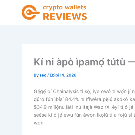
Skip
to
content
Kí ni àpò ìpamọ́ tútù —
By
seo
/
Èbìbí 14, 2026
Gẹ́gẹ́ bí Chainalysis ti sọ, iye owó tí wọ́n jí
dúró fún ìbísí 84.4% ní ìfiwéra pẹ̀lú àkókò k
$34.9 mílíọ̀nù láti inú ìtajà WazirX, èyí tí ó jẹ
ṣeéṣe kí ó jẹ́ ewu fún àwọn ìkọlù tí a fojú sí 
wọn.