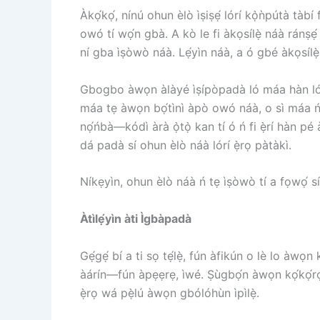
Àkọ́kọ́, nínú ohun èlò ìṣiṣẹ́ lórí kọ̀ǹpútà tà
owó tí wọ́n gbà. A kò le fi àkọsílẹ̀ náà ránṣẹ́ s
ní gba ìṣòwò náà. Lẹ́yìn náà, a ó gbé àkọsílẹ
Gbogbo àwọn àlàyé ìṣípòpadà ló máa hàn lórí ìbò
máa tẹ àwọn bọ́tìnì àpò owó náà, o sì máa ń jẹ́
nọ́ńbà—kódì àrà ọ̀tọ̀ kan tí ó ń fi ẹ̀rí hàn pé
dá padà sí ohun èlò náà lórí ẹ̀rọ pàtàkì.
Níkẹyìn, ohun èlò náà ń tẹ ìṣòwò tí a fọwọ́ sí 
Àtìlẹ́yìn àti Ìgbàpadà
Gẹ́gẹ́ bí a ti sọ tẹ́lẹ̀, fún àfikún o lè lo àwọn k
àárín—fún àpẹẹrẹ, ìwé. Ṣùgbọ́n àwọn kọ́kọ́rọ́
ẹ̀rọ wá pẹ̀lú àwọn gbólóhùn ìpìlẹ̀.