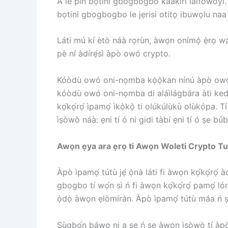
A le pin bọtini gbogbogbo kaakiri laifowoyi. 
bọtini gbogbogbo le jẹrisi otitọ ibuwọlu naa 
Láti mú kí ètò náà rọrùn, àwọn onímọ̀ ẹ̀rọ wá l
pè ní àdírẹ́sì àpò owó crypto.
Kóòdù owó oni-nọmba kọ̀ọ̀kan nínú àpò owó ní àd
kóòdù owó oni-nọmba di aláìlágbára àti kede
kọ́kọ́rọ́ ìpamọ́ ìkọ̀kọ̀ ti olúkúlùkù olùkópa.
ìṣòwò náà: ẹni tí ó ni gidi tàbí ẹni tí ó ṣe b
Awọn ẹya ara ẹrọ ti Awọn Woleti Crypto Tu
Àpò ìpamọ́ tútù jẹ́ ọ̀nà láti fi àwọn kọ́kọ́rọ́
gbogbo tí wọ́n sì ń fi àwọn kọ́kọ́rọ́ pamọ́ ló
ọ̀dọ̀ àwọn ẹlòmíràn. Àpò ìpamọ́ tútù máa ń ṣe
Ṣùgbọ́n báwo ni a ṣe ń ṣe àwọn ìṣòwò tí àpò ì