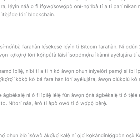
ára, lẹ́yìn náà o fi ìfọwọ́sowọ́pọ̀ oní-nọ́ńbà tí a ti parí nìkan 
ìtẹ̀jáde lórí blockchain.
-àìsí-nọ́ńbà farahàn lẹ́sẹ̀kẹsẹ̀ lẹ́yìn tí Bitcoin farahàn. Ní ọ
wọn kọ́kọ́rọ́ lórí kọ̀ǹpútà láìsí ìsopọ̀mọ́ra ìkànnì ayélujára tí a
ópamọ́ ìbílẹ̀, níbi tí a ti ń kó àwọn ohun ìníyelórí pamọ́ sí ib
ọ́rọ́ ìkọ̀kọ̀ kò bá fara hàn lórí ayélujára, àwọn olùkọlù kò ní
 àgbékalẹ̀ ni ó fi ìpìlẹ̀ lélẹ̀ fún àwọn ọ̀nà àgbékalẹ̀ tí ó tẹ̀lé 
 Nítorí náà, èrò ti àpò owó tí ó wọ́pọ̀ bẹ̀rẹ̀.
mọ́ ohun èlò ìṣòwò àkọ́kọ́ kalẹ̀ ní ọjọ́ kọkàndínlọ́gbọ̀n oṣù 