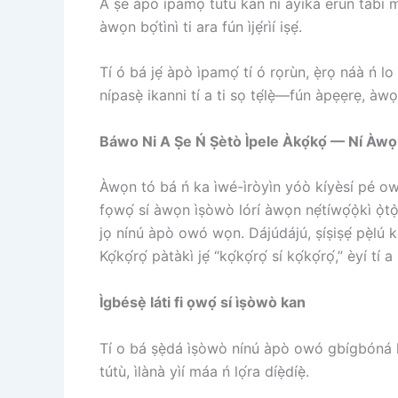
A ṣe àpò ìpamọ́ tútù kan ní àyíká ërún tàbí mic
àwọn bọ́tìnì ti ara fún ìjẹ́rìí iṣẹ́.
Tí ó bá jẹ́ àpò ìpamọ́ tí ó rọrùn, ẹ̀rọ náà ń l
nípasẹ̀ ikanni tí a ti sọ tẹ́lẹ̀—fún àpẹẹrẹ, àwọ
Báwo Ni A Ṣe Ń Ṣètò Ìpele Àkọ́kọ́ — Ní Àwọ
Àwọn tó bá ń ka ìwé-ìròyìn yóò kíyèsí pé owó-o
fọwọ́ sí àwọn ìṣòwò lórí àwọn nẹ́tíwọ́ọ̀kì ọ̀t
jọ nínú àpò owó wọn. Dájúdájú, ṣíṣiṣẹ́ pẹ̀lú kọ́k
Kọ́kọ́rọ́ pàtàkì jẹ́ “kọ́kọ́rọ́ sí kọ́kọ́rọ́,” èy
Ìgbésẹ̀ láti fi ọwọ́ sí ìṣòwò kan
Tí o bá ṣẹ̀dá ìṣòwò nínú àpò owó gbígbóná kan 
tútù, ìlànà yìí máa ń lọ́ra díẹ̀díẹ̀.