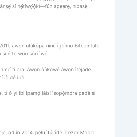
ránṣẹ́ sí nẹ́tíwọ́ọ̀kì—fún àpẹẹrẹ, nípasẹ̀
dún 2011, àwọn olùkópa nínú ìgbìmọ̀ Bitcointalk
 sì ń tẹ̀ wọ́n sórí ìwé.
i ìpamọ́ ti ara. Àwọn òǹkọ̀wé àwọn ìtẹ̀jáde
 lè dé ibẹ̀.
e, tí ó yí ibi ìpamọ́ láìsí ìsopọ̀mọ́ra padà sí
Keje, ọdún 2014, pẹ̀lú ìtújáde Trezor Model