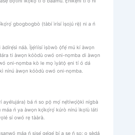
sẹ bọtini ikọkọ ti o baamu. Ẹnikẹni ti o ni
ọ́rọ́ gbogbogbò (tàbí ìrísí ìṣojú rẹ̀) ni a ń
dírẹ́sì náà. Ìjẹ́rìísí ìṣòwò ọ̀fẹ́ mú kí àwọn
 kò dára ti àwọn kóòdù owó oni-nọmba di àwọn
 owó oni-nọmba kò le mọ ìyàtọ̀ ẹni tí ó dá
 pàtàkì nínú àwọn kóòdù owó oni-nọmba.
í ayélujára) bá ń so pọ̀ mọ́ nẹ́tíwọ́ọ̀kì nígbà
 máa ń ya àwọn kọ́kọ́rọ́ kúrò nínú ìkọlù láti
ọlé sí owó rẹ tààrà.
anwó máa ń ṣiṣẹ́ gẹ́gẹ́ bí a ṣe ń sọ: o ṣẹ̀dá