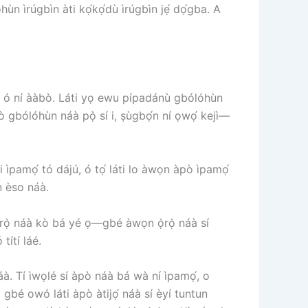
óhùn ìrúgbìn àti kọ́kọ́dù ìrúgbìn jẹ́ dọ́gba. A
ibi tí ó ní ààbò. Láti yọ ewu pípadánù gbólóhùn
bò gbólóhùn náà pọ̀ sí i, ṣùgbọ́n ní ọwọ́ kejì—
bi ìpamọ́ tó dájú, ó tọ́ láti lo àwọn àpò ìpamọ́
ùn èso náà.
 ọ̀rọ̀ náà kò bá yé ọ—gbé àwọn ọ̀rọ̀ náà sí
títí láé.
áà. Tí ìwọlé sí àpò náà bá wà ní ìpamọ́, o
o gbé owó láti àpò àtijọ́ náà sí èyí tuntun