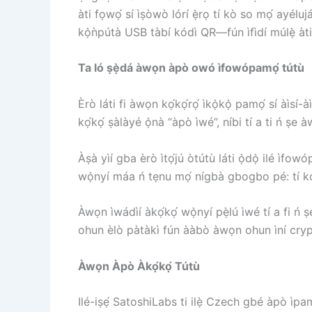
àti fọwọ́ sí ìṣòwò lórí ẹ̀rọ tí kò so mọ́ ayéluj
kọ̀ǹpútà USB tàbí kódì QR—fún ìfìdí múlẹ̀ àti 
Ta ló ṣẹ̀dá àwọn àpò owó ìfowópamọ́ tútù
Èrò láti fi àwọn kọ́kọ́rọ́ ìkọ̀kọ̀ pamọ́ sí àìsí
kọ́kọ́ ṣàlàyé ọ̀nà “àpò ìwé”, níbi tí a ti ń ṣe à
Àṣà yìí gba èrò ìtọ́jú òtútù láti ọ̀dọ̀ ilé ìfow
wọ̀nyí máa ń tẹnu mọ́ nígbà gbogbo pé: tí kọ́k
Àwọn ìwádìí àkọ́kọ́ wọ̀nyí pẹ̀lú ìwé tí a fi ń ṣe
ohun èlò pàtàkì fún ààbò àwọn ohun ìní crypto.
Àwọn Àpò Àkọ́kọ́ Tútù
Ilé-iṣẹ́ SatoshiLabs ti ilẹ̀ Czech gbé àpò ìpa