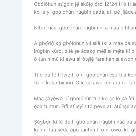
Gbólóhùn ìrúgbìn jẹ́ àkójọ ọ̀rọ̀ 12/24 tí ó fi à
kò le yí gbólóhùn ìrúgbìn padà, àti pé jíjáde 
Nítorí náà, gbólóhùn irugbin ni a maa n fi
A gbọ́dọ̀ kọ gbólóhùn yìí sílẹ̀ (kí a máa pa ìtò
irúgbìn kúrò, o lè ṣe àdàkọ méjì sí mẹ́ta kí o
ó tún ń mú kí ewu àìròtẹ́lẹ̀ fara hàn sí àwọn èn
Tí o bá fẹ́ fi ìwé tí ó ní gbólóhùn èso tí a kọ
tó le koko bíi irin. O lè ṣe àwo fún ara rẹ, tà
Máa ṣàyẹ̀wò bí gbólóhùn tí a kọ ṣe lè kà àti i
ẹ̀dà tuntun. Fífi àtìlẹ́yìn tó péye àti àtúnṣ
Ṣùgbọ́n kí ló dé tí gbólóhùn irúgbìn náà bá s
kàn ní láti ṣẹ̀dá àpò tuntun tí ó ní owó, kọ gb