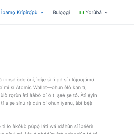
pamọ́ Krípírọ́pù
Bulọọgi
Yorùbá
irinṣẹ́ òde òní, ìdíje sì ń pọ̀ sí i lójoojúmọ́.
sí mi sí Atomic Wallet—ohun èlò kan tí,
 olùlò rọrùn àti ààbò bí ó ti ṣeé ṣe tó. Àtìlẹ́yìn
í a ṣe sínú rẹ̀ dún bí ohun ìyanu, àbí bẹ́ẹ̀
 mo ti lo àkókò púpọ̀ láti wá ìdáhùn sí ìbéèrè
u sókè nínú mi. Mo ń gbádùn èrè ọdọọdún tó tó