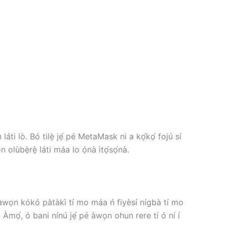
ti lò. Bó tilẹ̀ jẹ́ pé MetaMask ni a kọ́kọ́ fojú sí
lùbẹ̀rẹ̀ láti máa lo ọ̀nà ìtọ́sọ́nà.
ra ​​àwọn kókó pàtàkì tí mo máa ń fiyèsí nígbà tí mo
. Àmọ́, ó bani nínú jẹ́ pé àwọn ohun rere tí ó ní í