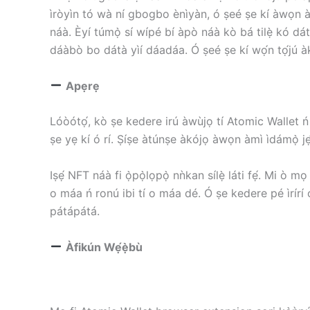
ìròyìn tó wà ní gbogbo ènìyàn, ó ṣeé ṣe kí àwọn àdà
náà. Èyí túmọ̀ sí wípé bí àpò náà kò bá tilẹ̀ kó dát
dáàbò bo dátà yìí dáadáa. Ó ṣeé ṣe kí wọ́n tọ́jú à
Apẹrẹ
Lóòótọ́, kò ṣe kedere irú àwùjọ tí Atomic Wallet ń f
ṣe yẹ kí ó rí. Ṣíṣe àtúnṣe àkójọ àwọn àmì ìdámọ̀ jẹ́
Iṣẹ́ NFT náà fi ọ̀pọ̀lọpọ̀ nǹkan sílẹ̀ láti fẹ́. Mi ò
o máa ń ronú ibi tí o máa dé. Ó ṣe kedere pé ìrírí
pátápátá.
Àfikún Wẹ́ẹ̀bù