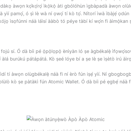
kọ àwọn kọ́kọ́rọ́ ìkọ̀kọ̀ àti gbólóhùn ìgbàpadà àwọn olùlò (t
à yìí pamọ́, ó ṣì lè wà ní ọwọ́ tí kò tọ́. Nítorí ìwà ìbàjẹ́ ọd
kójọ ìsọfúnni náà láìsí ààbò tó péye tàbí kí wọ́n fi àìmọ̀kan
ojú sí. Ó dà bíi pé ọ̀pọ̀lọpọ̀ ènìyàn ló ṣe àgbékalẹ̀ ìfọwọ́sow
 àlá burúkú pátápátá. Kò ṣeé lóye bí a ṣe lè ṣe ìṣètò irú àìrọ
 mọ ìdí tí àwọn olùgbékalẹ̀ náà fi ní èrò fún iṣẹ́ yìí. Ní gbogb
 olùlò kò ṣe pàtàkì fún Atomic Wallet. Ó dà bíi pé ẹgbẹ́ náà 