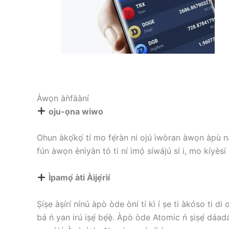
Àwọn àǹfààní
oju-ọna wiwo
Ohun àkọ́kọ́ tí mo fẹ́ràn ni ojú ìwòran àwọn àpù náà
fún àwọn ènìyàn tó ti ní ìmọ̀ síwájú sí i, mo kíyèsí
Ìpamọ́ àti Àìjẹ́rìí
Ṣíṣe àṣírí nínú àpò òde òní tí kì í ṣe ti àkóso ti di
bá ń yan irú iṣẹ́ bẹ́ẹ̀. Àpò òde Atomic ń ṣiṣẹ́ dáadá