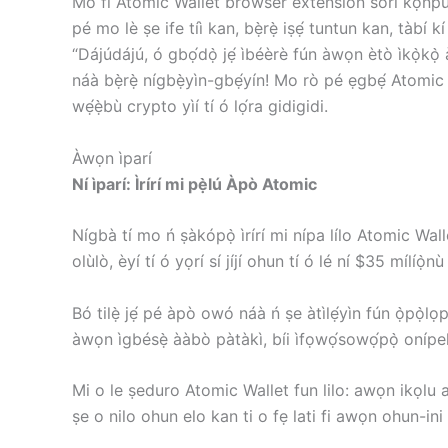
Mo fi Atomic Wallet browser extension sori kọ̀ǹpútà
pé mo lè ṣe ife tíì kan, bẹ̀rẹ̀ iṣẹ́ tuntun kan, tà
“Dájúdájú, ó gbọ́dọ̀ jẹ́ ìbéèrè fún àwọn ètò ìkọ̀kọ̀ 
náà bẹ̀rẹ̀ nígbẹ̀yìn-gbẹ́yín! Mo rò pé ẹgbẹ́ Atomic
wẹ́ẹ̀bù crypto yìí tí ó lọ́ra gidigidi.
Àwọn ìparí
Ní ìparí: Ìrírí mi pẹ̀lú Àpò Atomic
Nígbà tí mo ń ṣàkópọ̀ ìrírí mi nípa lílo Atomic Wa
olùlò, èyí tí ó yọrí sí jíjí ohun tí ó lé ní $35 mílíọ
Bó tilẹ̀ jẹ́ pé àpò owó náà ń ṣe àtìlẹ́yìn fún ọ̀pọ̀lọp
àwọn ìgbésẹ̀ ààbò pàtàkì, bíi ìfọwọ́sowọ́pọ̀ onípele 
Mi o le ṣeduro Atomic Wallet fun lilo: awọn ikọlu 
ṣe o nilo ohun elo kan ti o fẹ lati fi awọn ohun-ini