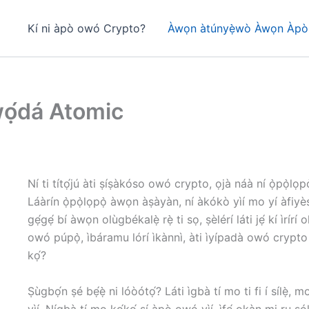
Kí ni àpò owó Crypto?
Àwọn àtúnyẹ̀wò Àwọn Àpò Ì
ọ́dá Atomic
Ní ti títọ́jú àti ṣíṣàkóso owó crypto, ọjà náà ní ọ̀pọ̀lọpọ̀ 
Láàrín ọ̀pọ̀lọpọ̀ àwọn àṣàyàn, ní àkókò yìí mo yí àfiyè
gẹ́gẹ́ bí àwọn olùgbékalẹ̀ rẹ̀ ti sọ, ṣèlérí láti jẹ́ kí ìrírí
owó púpọ̀, ìbáramu lórí ìkànnì, àti ìyípadà owó crypto t
kọ́?
Ṣùgbọ́n ṣé bẹ́ẹ̀ ni lóòótọ́? Láti ìgbà tí mo ti fi í sílẹ̀,
yìí. Nígbà tí mo kọ́kọ́ ṣí àpò owó yìí, ìfẹ́ ọkàn mi r