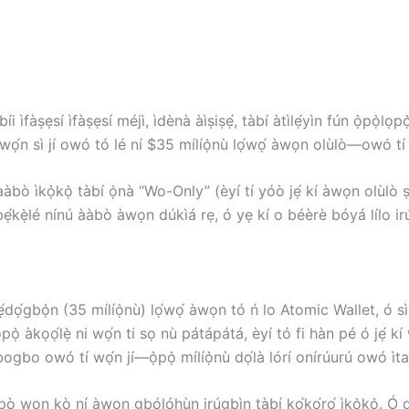
ìfàṣẹsí ìfàṣẹsí méjì, ìdènà àìṣiṣẹ́, tàbí àtìlẹ́yìn fún ọ̀pọ̀lọp
wọ́n sì jí owó tó lé ní $35 mílíọ̀nù lọ́wọ́ àwọn olùlò—owó t
ààbò ìkọ̀kọ̀ tàbí ọ̀nà “Wo-Only” (èyí tí yóò jẹ́ kí àwọn olùlò ṣ
gbẹ́kẹ̀lé nínú ààbò àwọn dúkìá rẹ, ó yẹ kí o béèrè bóyá lílo i
̀ẹ́dọ́gbọ̀n (35 mílíọ̀nù) lọ́wọ́ àwọn tó ń lo Atomic Wallet, ó
pọ̀ àkọọ́lẹ̀ ni wọ́n ti sọ nù pátápátá, èyí tó fi hàn pé ó jẹ́ k
gbogbo owó tí wọ́n jí—ọ̀pọ̀ mílíọ̀nù dọ́là lórí onírúurú owó ìt
 wọn kò ní àwọn gbólóhùn irúgbìn tàbí kọ́kọ́rọ́ ìkọ̀kọ̀. Ó dá