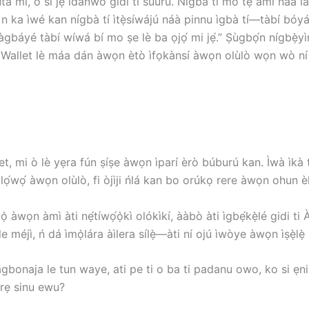
 mi, ó sì jẹ́ ìdánwò gidi ti sùúrù. Nígbà tí mo tẹ àmì náà lát
bí kí n ka ìwé kan nígbà tí ìtẹ̀síwájú náà pinnu ìgbà tí—tàbí 
àgbáyé tàbí wíwá bí mo ṣe lè ba ọjọ́ mi jẹ́.” Ṣùgbọ́n nígbẹ̀yìn-
 Wallet lè máa dán àwọn ètò ìfọkànsí àwọn olùlò wọn wò ní ọ̀n
llet, mi ò lè yẹra fún ṣíṣe àwọn ìparí èrò búburú kan. Ìwà ì
̀nù lọ́wọ́ àwọn olùlò, fi òjìji ńlá kan bo orúkọ rere àwọn ohun èl
ọ̀ àwọn àmì àti nẹ́tíwọ́ọ̀kì olókìkí, ààbò àti ìgbẹ́kẹ̀lé gidi ti
méjì, ń dá ìmọ̀lára àìlera sílẹ̀—àti ní ojú ìwòye àwọn ìṣẹ̀lẹ̀ b
agbonaja le tun waye, ati pe ti o ba ti padanu owo, ko si ẹn
 rẹ sinu ewu?