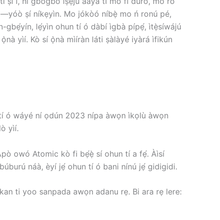
i ṣí i, ní gbogbo ìṣẹ́jú àáyá tí mo fi dúró, mo rò
bóyá—yóò ṣí níkẹyìn. Mo jókòó níbẹ̀ mo ń ronú pé,
gbẹ́yín, lẹ́yìn ohun tí ó dàbí ìgbà pípẹ́, ìtẹ̀síwájú
à yìí. Kò sí ọ̀nà mìíràn láti ṣàlàyé iyàrá ìfikún
kà tí ó wáyé ní ọdún 2023 nípa àwọn ìkọlù àwọn
ò yìí.
 Àpò owó Atomic kò fi bẹ́ẹ̀ sí ohun tí a fẹ́. Àìsí
úburú náà, èyí jẹ́ ohun tí ó bani nínú jẹ́ gidigidi.
ikan ti yoo sanpada awọn adanu rẹ. Bi ara rẹ lere: