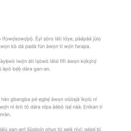
ọ̀ ìfọwọ́sowọ́pọ̀. Èyí ṣòro láti lóye, pàápàá jùlọ
í wọn kò dá padà fún àwọn tí wọ́n farapa.
àyẹ̀wò ìwọ̀n àti ìṣòwò láìsí fífi àwọn kọ́kọ́rọ́
rú àpò bẹ́ẹ̀ dára gan-an.
 sì hàn gbangba pé ẹgbẹ́ àwọn olùtajà ìkọlù ní
í wọ́n ní èrò tó dára nípa ààbò iṣẹ́ náà. Ẹnìkan tí
anràn.
jú gan-an! Ṣùgbọ́n ohun tó ṣẹlẹ̀ nìyí: gẹ́gẹ́ bí