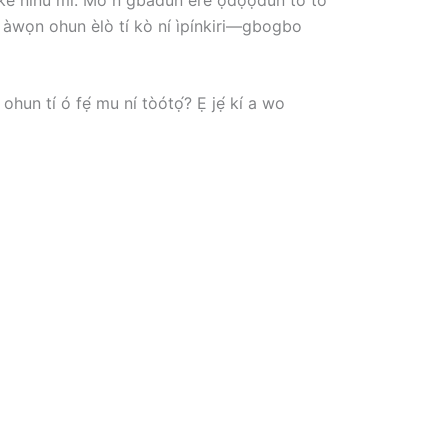
́ àwọn ohun èlò tí kò ní ìpínkiri—gbogbo
ohun tí ó fẹ́ mu ní tòótọ́? Ẹ jẹ́ kí a wo