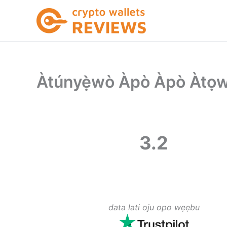
Skip
to
content
Àtúnyẹ̀wò Àpò Àpò Àtọw
3.2
data lati oju opo wẹẹbu