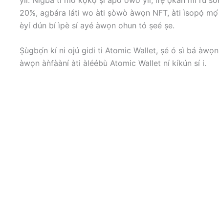
20%, agbára láti wo àti ṣòwò àwọn NFT, àti ìsopọ̀ mọ
èyí dún bí ìpè sí ayé àwọn ohun tó ṣeé ṣe.
Ṣùgbọ́n kí ni ojú gidi ti Atomic Wallet, ṣé ó sì bá àwọn 
àwọn àǹfààní àti àléébù Atomic Wallet ní kíkún sí i.