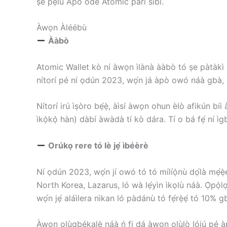
ṣe pẹ̀lú Àpò òde Atomic parí síbí.
Àwọn Àléébù
Ààbò
Atomic Wallet kò ní àwọn ìlànà ààbò tó ṣe pàtàkì bíi 
nítorí pé ní ọdún 2023, wọ́n já àpò owó náà gbà, 
Nítorí irú ìṣòro bẹ́ẹ̀, àìsí àwọn ohun èlò afikún bíi 
ìkọ̀kọ̀ hàn) dàbí àwàdà tí kò dára. Tí o bá fẹ́ ní ì
Orúkọ rere tó lè jẹ́ ìbéèrè
Ní ọdún 2023, wọ́n jí owó tó tó mílíọ̀nù dọ́là mẹ́ẹ
North Korea, Lazarus, ló wà lẹ́yìn ìkọlù náà. Ọ̀pọ̀lọ
wọ́n jẹ́ aláìlera nìkan ló pàdánù tó fẹ́rẹ̀ẹ́ tó 10% 
Àwọn olùgbékalẹ̀ náà ń fi dá àwọn olùlò lójú pé àpò