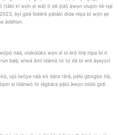
àbí kí wọ́n ṣì wà) ti dé ọ̀dọ̀ àwọn olupin ilé-iṣẹ́
ún 2023, èyí gbé ìbéèrè pàtàkì dìde nípa bí wọ́n ṣe
 ṣe àdéhùn.
ọ́pọ̀ náà, olúkúlùkù wọn sì ní èrò tirẹ̀ nípa bí ó
rùn bẹ́ẹ̀; wíwá àmì ìdámọ̀ tó tọ́ dà bí eré àṣeyọrí.
ogbòò, ojú ìwòye náà kò dára rárá, pẹ̀lú gbogbo ìtẹ̀,
fòpin sí ìdánwò tó lágbára pẹ̀lú àwọn olùlò gidi