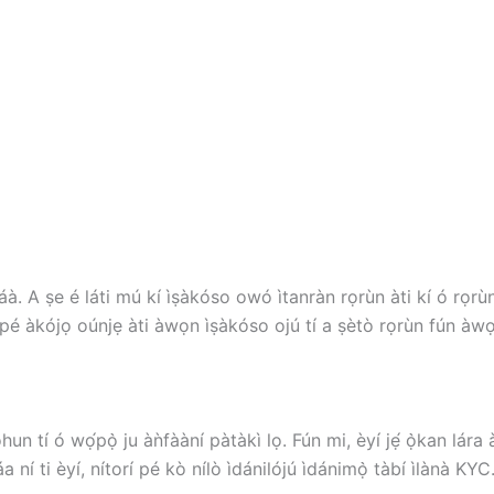
. A ṣe é láti mú kí ìṣàkóso owó ìtanràn rọrùn àti kí ó rọrùn lá
 pé àkójọ oúnjẹ àti àwọn ìṣàkóso ojú tí a ṣètò rọrùn fún àwọn o
 ohun tí ó wọ́pọ̀ ju àǹfààní pàtàkì lọ. Fún mi, èyí jẹ́ ọ̀kan lá
a ní ti èyí, nítorí pé kò nílò ìdánilójú ìdánimọ̀ tàbí ìlànà KYC