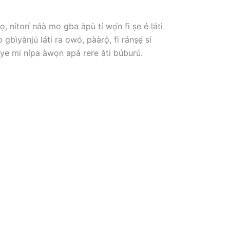
, nítorí náà mo gba àpù tí wọ́n fi ṣe é láti
gbìyànjú láti ra owó, pààrọ̀, fi ránṣẹ́ sí
òye mi nípa àwọn apá rere àti búburú.