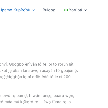
pamọ́ Krípírọ́pù
Bulọọgi
Yorùbá
í. Gbogbo ènìyàn ló fẹ́ ibi tó rọrùn láti
et jẹ́ ọ̀kan lára ​​àwọn àṣàyàn tó gbajúmọ̀.
́ẹ̀ẹ́dọ́gbọ̀n lọ ní orílẹ̀-èdè tó lé ní 200.
ọn owó rẹ pamọ́, fi wọ́n ránṣẹ́, pààrọ̀ wọn,
 tó máa mú kọ́kọ́rọ́ rẹ — ìwọ fúnra rẹ lo