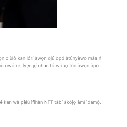
Àwọn olùlò kan lórí àwọn ojú òpó àtúnyẹ̀wò máa ń
 àpò owó rẹ. Ìyẹn jẹ́ ohun tó wọ́pọ̀ fún àwọn àpò
é kan wà pẹ̀lú ìfihàn NFT tàbí àkójọ àmì ìdámọ̀.