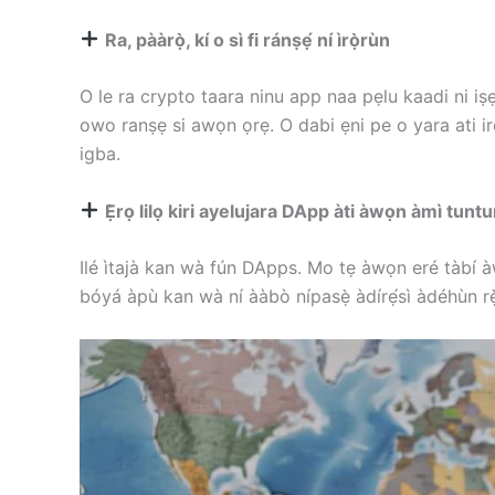
Ra, pààrọ̀, kí o sì fi ránṣẹ́ ní ìrọ̀rùn
O le ra crypto taara ninu app naa pẹlu kaadi ni iṣ
owo ranṣẹ si awọn ọrẹ. O dabi ẹni pe o yara ati i
igba.
Ẹ̀rọ lilọ kiri ayelujara DApp àti àwọn àmì tunt
Ilé ìtajà kan wà fún DApps. Mo tẹ àwọn eré tàbí à
bóyá àpù kan wà ní ààbò nípasẹ̀ àdírẹ́sì àdéhùn rẹ