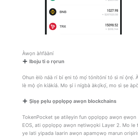
Àwọn àǹfààní
Iboju ti o rọrun
Ohun èlò náà rí bí ẹni tó mọ́ tónítóní tó sì ní ọ̀rẹ́. 
lè mọ̀ ọ́n kíákíá. Mo ṣí i nígbà àkọ́kọ́, mo sì ṣe àpò
Ṣiṣẹ pẹlu ọpọlọpọ awọn blockchains
TokenPocket ṣe atilẹyin fun ọpọlọpọ awọn ẹwọn 
EOS, ati ọpọlọpọ awọn nẹtiwọọki Layer 2. Mo le 
ye lati yipada laarin awọn apamọwọ marun oriṣiriṣ