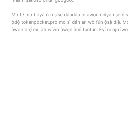
Mo fẹ́ mọ̀ bóyá ó ń ṣiṣẹ́ dáadáa bí àwọn ènìyàn ṣe ń sọ
ọ̀dọ̀ tokenpocket.pro mo sì dán an wò fún ọ̀sẹ̀ díẹ̀. Mo 
àwọn ọ̀rẹ́ mi, àti wíwo àwọn àmì tuntun. Èyí ni ojú ìw