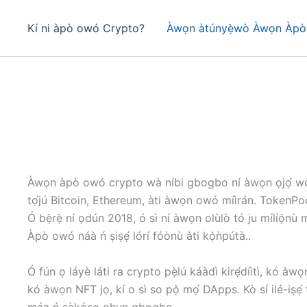
Kí ni àpò owó Crypto?
Àwọn àtúnyẹ̀wò Àwọn Àpò Ì
Àwọn àpò owó crypto wà níbi gbogbo ní àwọn ọjọ́ wọ̀ny
tọ́jú Bitcoin, Ethereum, àti àwọn owó míìrán. TokenPock
Ó bẹ̀rẹ̀ ní ọdún 2018, ó sì ní àwọn olùlò tó ju mílíọ̀nù mẹ
Àpò owó náà ń ṣiṣẹ́ lórí fóònù àti kọ̀ǹpútà..
Ó fún ọ láyè láti ra crypto pẹ̀lú káàdì kirẹ́díìtì, kó àw
kó àwọn NFT jọ, kí o sì so pọ̀ mọ́ DApps. Kò sí ilé-iṣẹ́
máa ń ṣàkóso ohun gbogbo..