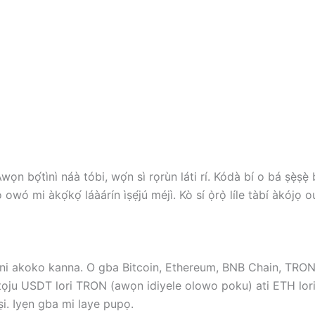
Àwọn bọ́tìnì náà tóbi, wọ́n sì rọrùn láti rí. Kódà bí o bá ṣẹ̀ṣẹ̀ b
 owó mi àkọ́kọ́ láàárín ìṣẹ́jú méjì. Kò sí ọ̀rọ̀ líle tàbí àkójọ 
ni akoko kanna. O gba Bitcoin, Ethereum, BNB Chain, TRON
tọju USDT lori TRON (awọn idiyele olowo poku) ati ETH lor
i. Iyẹn gba mi laye pupọ.