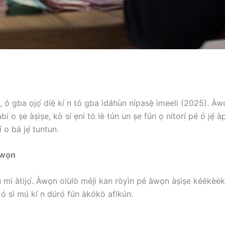
, ó gba ọjọ́ díẹ̀ kí n tó gba ìdáhùn nípasẹ̀ ìmeeli (2025). 
bí o ṣe àṣìṣe, kò sí ẹni tó lè tún un ṣe fún ọ nítorí pé ó jẹ́
 o bá jẹ́ tuntun.
iwọn
nù mi àtijọ́. Àwọn olùlò méjì kan ròyìn pé àwọn àṣìṣe kéékèèk
 ó sì mú kí n dúró fún àkókò afikún.