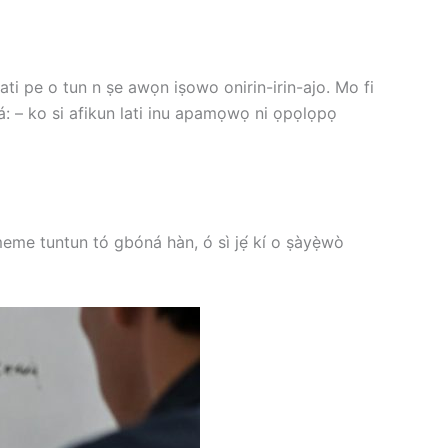
ti pe o tun n ṣe awọn iṣowo onirin-irin-ajo. Mo fi
á: – ko si afikun lati inu apamọwọ ni ọpọlọpọ
eme tuntun tó gbóná hàn, ó sì jẹ́ kí o ṣàyẹ̀wò