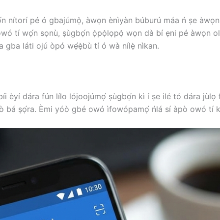
́n nítorí pé ó gbajúmọ̀, àwọn ènìyàn búburú máa ń ṣe àwọn 
ó tí wọ́n sọnù, ṣùgbọ́n ọ̀pọ̀lọpọ̀ wọn dà bí ẹni pé àwọn olùl
áa gba láti ojú òpó wẹ́ẹ̀bù tí ó wà nílẹ̀ nìkan.
èyí dára fún lílo lójoojúmọ́ ṣùgbọ́n kì í ṣe ilé tó dára jùlọ 
o kò bá ṣọ́ra. Èmi yóò gbé owó ìfowópamọ́ ńlá sí àpò owó tí 