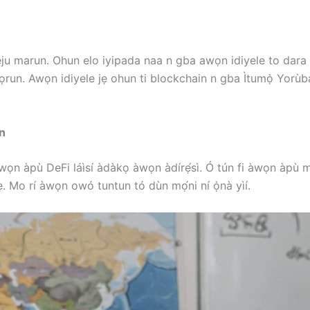
ẹju marun. Ohun elo iyipada naa n gba awọn idiyele to dara a
rọrun. Awọn idiyele jẹ ohun ti blockchain n gba Ìtumọ̀ Yorùb
un
wọn àpù DeFi láìsí àdàkọ àwọn àdírẹ́sì. Ó tún fi àwọn àpù m
̀. Mo rí àwọn owó tuntun tó dùn mọ́ni ní ọ̀nà yìí.