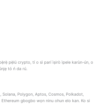
ẹ̀rẹ̀ pẹ̀lú crypto, tí o sì parí ìṣirò ìpele karùn-ún, o
oúnjẹ tó ń da rú.
, Solana, Polygon, Aptos, Cosmos, Polkadot,
i Ethereum gbogbo wọn ninu ohun elo kan. Ko si