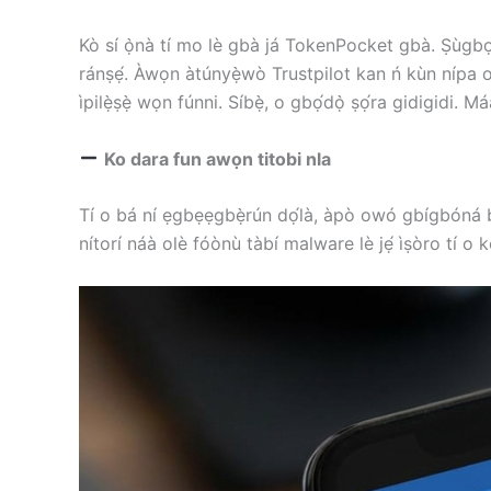
Kò sí ọ̀nà tí mo lè gbà já TokenPocket gbà. Ṣùgbọ
ránṣẹ́. Àwọn àtúnyẹ̀wò Trustpilot kan ń kùn nípa ow
ìpilẹ̀ṣẹ̀ wọn fúnni. Síbẹ̀, o gbọ́dọ̀ ṣọ́ra gidigidi. M
Ko dara fun awọn titobi nla
Tí o bá ní ẹgbẹẹgbẹ̀rún dọ́là, àpò owó gbígbóná bíi 
nítorí náà olè fóònù tàbí malware lè jẹ́ ìṣòro tí 