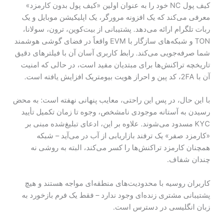
کیف پول NC خود را به عنوان اولین «کیف پول بدون کارمزد»
معرفی می‌کند که یک افزونه مرورگر، یک اپلیکیشن موبایل و یک
ربات تلگرام ارائه می‌دهد. پشتیبانی از بیت‌کوین، ترون، سولانا،
TON و شبکه‌های سازگار با EVM واقعاً در فضای گوشی هوشمند
شما صرفه‌جویی می‌کند. رابط کاربری آسان آن با فیلترهای دقیق
تاریخچه تراکنش‌ها برای مبتدیان مفید است، در حالی که امنیت
آن با 2FA، کد پین و احراز هویت بیومتریک افزایش یافته است.
با این حال، در پس این راحتی، معایب پنهانی نهفته است: به محض
رسیدن به آستانه موجودی نامشخص، وجوه تا زمان تکمیل تأیید
KYC مسدود می‌شوند. علاوه بر این، ادعای تبلیغ‌شده مبنی بر
«کارمزد صفر» یک ترفند بازاریابی از آب در می‌آید – شبکه
همچنان کارمزد تراکنش‌ها را کسر می‌کند، البته به روشی نه
چندان شفاف.
کاربران روسیه با محدودیت‌های منطقه‌ای مواجه هستند و هیچ
پشتیبانی مشتری زنده‌ای وجود ندارد – فقط یک فرم بازخورد به
زبان انگلیسی در دسترس است.