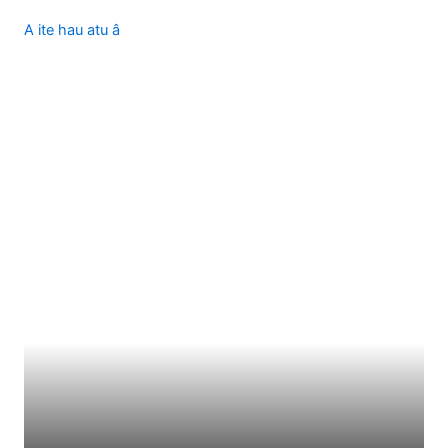
A ite hau atu â