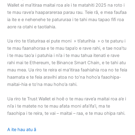
Wallet ei ma’itiraa maitai roa a’e i te matahiti 2025 na roto i
te mau rave’a haaparareraa parau rau. Teie râ, e mea faufaa
ia ite e e nehenehe te patururaa i te tahi mau tapao fifi roa
aore ra otahi e taotiahia.
Ua riro te ti’aturiraa ei pute moni » ti’aturihia » o te paturu i
te mau faanahoraa e te mau tapa’o e rave rahi, e tae noa’tu
i te mau tao’a i patuhia i ni’a i te mau tahua itenati e rave
rahi mai te Ethereum, te Binance Smart Chain, e te tahi atu
mau mea. Ua riro te reira ei ma’itiraa faahiahia roa no te feia
haamata e te feia aravihi atoa no to’na hoho’a faaohipa-
maitai-hia e to’na mau hoho’a rahi.
Ua riro te Trust Wallet ei hoê o te mau rave’a maitai roa a’e i
ni’a i te matete no te mau afata moni afa’ifa’i, ma te
faaohipa i te reira, te vai – maitai – raa, e te mau ohipa rahi.
A ite hau atu â