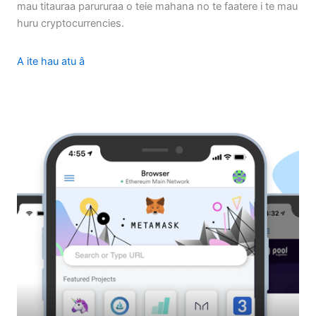
mau titauraa parururaa o teie mahana no te faatere i te mau
huru cryptocurrencies.
A ite hau atu â