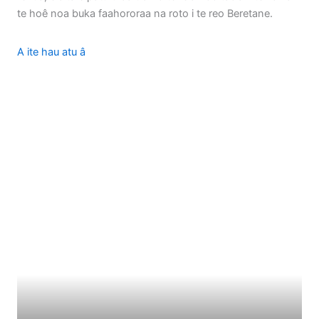
te hoê noa buka faahororaa na roto i te reo Beretane.
A ite hau atu â