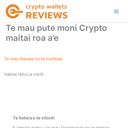
Skip
to
content
Te mau pute moni Crypto
maitai roa a’e
Te mau titauraa no te ma’itiraa
Nahea tatou ia ma’iti
Te hoho’a e te vitiviti
E tamata matou i te mau faaohiparaa no te tereraa