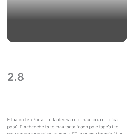
2.8
E faariro te xPortal i te faatereraa i te mau tao’a ei iteraa
papû. E nehenehe ta te mau taata faaohipa e tape’a i te