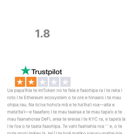
1.8
Ua papa’ihia te imToken no te feia e faaohipa ra i te reira i
roto i te Ethereum ecosystem o te ore e hinaaro i te mau
ohipa rau. Na to’na hoho’a mâ e te ha’iha’i roa—aita e
mata’ita’i—e faaafaro i te mau taairaa e te mau tapa’o e te
mau faanahoraa DeFi, area te ereraa i te KYC ra, e tape’a ïa
i te i’oa o te taata faaohipa. Te vahi faahiahia roa ‘ ‘ e, o te
pute moni imKey ïa, tei î i te hoê matiko paruru-maitai-hia