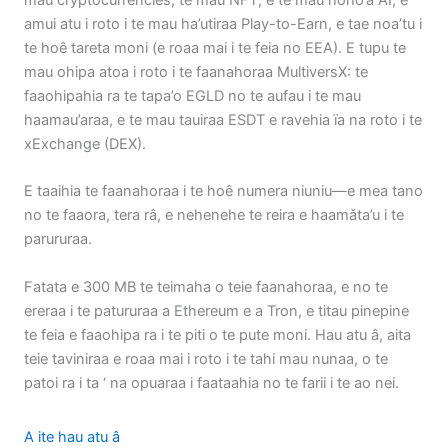
mau cryptocurrencies, te mau NFT, e te mau hoho’a AI, e
amui atu i roto i te mau ha’utiraa Play-to-Earn, e tae noa’tu i
te hoê tareta moni (e roaa mai i te feia no EEA). E tupu te
mau ohipa atoa i roto i te faanahoraa MultiversX: te
faaohipahia ra te tapa’o EGLD no te aufau i te mau
haamau’araa, e te mau tauiraa ESDT e ravehia ïa na roto i te
xExchange (DEX).
E taaihia te faanahoraa i te hoê numera niuniu—e mea tano
no te faaora, tera râ, e nehenehe te reira e haamǎta’u i te
parururaa.
Fatata e 300 MB te teimaha o teie faanahoraa, e no te
ereraa i te patururaa a Ethereum e a Tron, e titau pinepine
te feia e faaohipa ra i te piti o te pute moni. Hau atu â, aita
teie taviniraa e roaa mai i roto i te tahi mau nunaa, o te
patoi ra i ta ‘ na opuaraa i faataahia no te farii i te ao nei.
A ite hau atu â