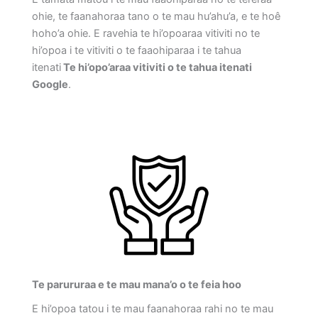
ohie, te faanahoraa tano o te mau hu’ahu’a, e te hoê
hoho’a ohie. E ravehia te hi’opoaraa vitiviti no te
hi’opoa i te vitiviti o te faaohiparaa i te tahua
itenati
Te hi’opo’araa vitiviti o te tahua itenati
Google
.
Te parururaa e te mau mana’o o te feia hoo
E hi’opoa tatou i te mau faanahoraa rahi no te mau