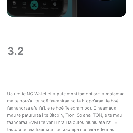
3.2
Ua riro te NC Wallet ei » pute moni tamoni ore » matamua,
ma te horo’a i te hoê faarahiraa no te hi’opo’araa, te hoê
faanahoraa afa’ifa’i, e te hoê Telegram bot. E haamâu’a
mau te patururaa i te Bitcoin, Tron, Solana, TON, e te mau
faahoaraa EVM i te vahi i ni’a i ta outou niuniu afa’ifa’i. E
tauturu te feia haamata i te faaohipa i te reira e te mau