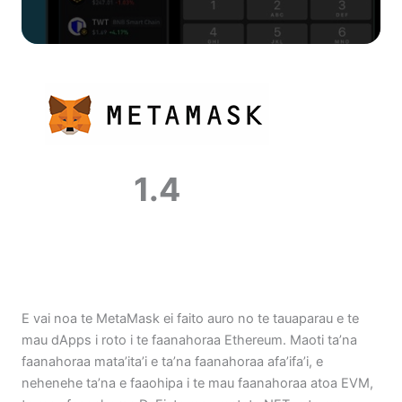
1.4
E vai noa te MetaMask ei faito auro no te tauaparau e te
mau dApps i roto i te faanahoraa Ethereum. Maoti ta’na
faanahoraa mata’ita’i e ta’na faanahoraa afa’ifa’i, e
nehenehe ta’na e faaohipa i te mau faanahoraa atoa EVM,