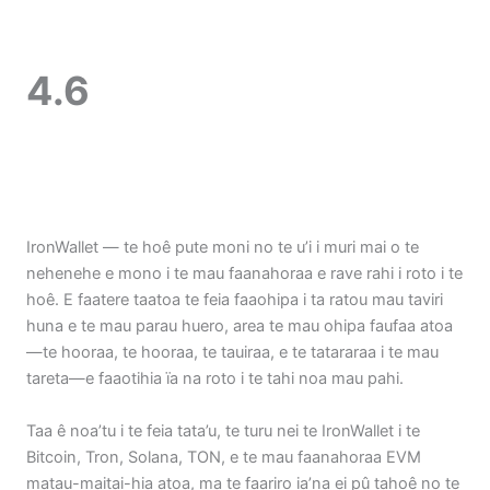
4.6
IronWallet — te hoê pute moni no te u’i i muri mai o te
nehenehe e mono i te mau faanahoraa e rave rahi i roto i te
hoê. E faatere taatoa te feia faaohipa i ta ratou mau taviri
huna e te mau parau huero, area te mau ohipa faufaa atoa
—te hooraa, te hooraa, te tauiraa, e te tatararaa i te mau
tareta—e faaotihia ïa na roto i te tahi noa mau pahi.
Taa ê noa’tu i te feia tata’u, te turu nei te IronWallet i te
Bitcoin, Tron, Solana, TON, e te mau faanahoraa EVM
matau-maitai-hia atoa, ma te faariro ia’na ei pû tahoê no te