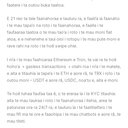
faatere i ta outou buka taatoa.
E 21 reo ta teie faanahoraa e tauturu ra, e faati’a ia faanaho
i te mau tapa’o na roto i te faanahoraa, e faaite i te
faufaaraa taatoa o te mau tao’a i roto i te mau moni fiat
atoa, e e nehenehe e taui oioi i rotopu i te mau pute moni e
rave rahi na roto i te hoê swipe ohie.
I ni’a i te mau faahoaraa Ethereum e Tron, te vai ra te hoê
hoho’a » gasless transactions » otahi roa i ni’a i te matete,
e aita e titauhia ia tape’a i te ETH e aore râ, te TRX i roto i ta
outou moni – USDT e aore râ, USDC, noa’tu e, aita e moni.
Te hoê tuhaa faufaa taa ê, o te ereraa ïa i te KYC titauhia:
aita te mau tauiraa i roto i te faanahoraa i itehia, area te
patururaa ora ra 24/7 ra, e tauturu ïa i te faatitiaifaro i te
mau fifi ma te ore e faaohipa i te mau chatbots e aore râ, te
mau titeti.