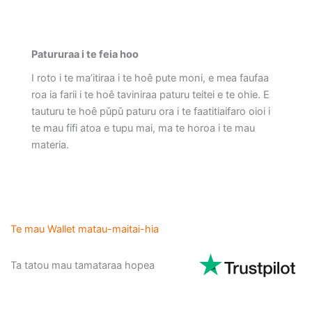
Patururaa i te feia hoo
I roto i te ma’itiraa i te hoê pute moni, e mea faufaa
roa ia farii i te hoê taviniraa paturu teitei e te ohie. E
tauturu te hoê pǔpǔ paturu ora i te faatitiaifaro oioi i
te mau fifi atoa e tupu mai, ma te horoa i te mau
materia.
Te mau Wallet matau-maitai-hia
Ta tatou mau tamataraa hopea