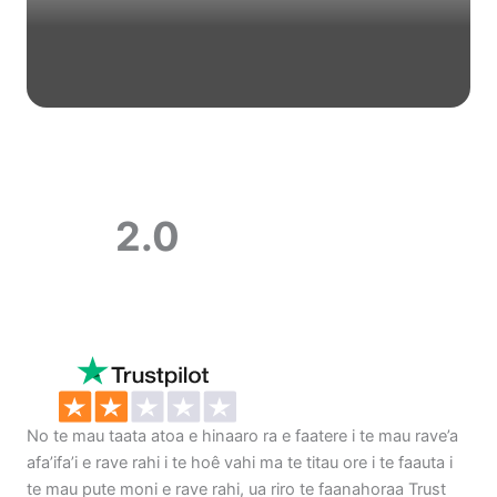
2.0
No te mau taata atoa e hinaaro ra e faatere i te mau rave’a
afa’ifa’i e rave rahi i te hoê vahi ma te titau ore i te faauta i
te mau pute moni e rave rahi, ua riro te faanahoraa Trust