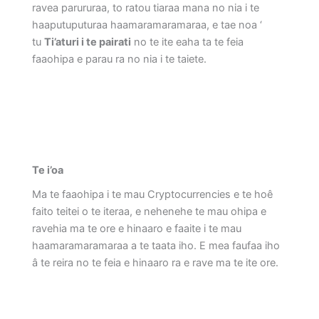
ravea parururaa, to ratou tiaraa mana no nia i te
haaputuputuraa haamaramaramaraa, e tae noa ‘
tu
Ti’aturi i te pairati
no te ite eaha ta te feia
faaohipa e parau ra no nia i te taiete.
Te i’oa
Ma te faaohipa i te mau Cryptocurrencies e te hoê
faito teitei o te iteraa, e nehenehe te mau ohipa e
ravehia ma te ore e hinaaro e faaite i te mau
haamaramaramaraa a te taata iho. E mea faufaa iho
â te reira no te feia e hinaaro ra e rave ma te ite ore.