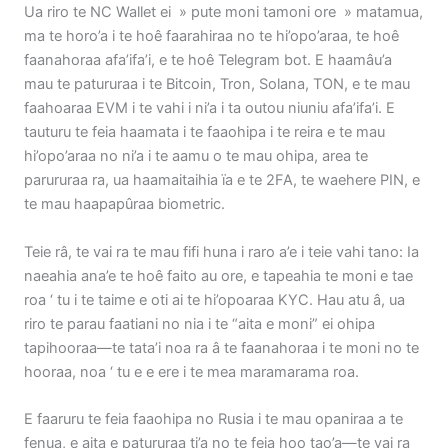
Ua riro te NC Wallet ei » pute moni tamoni ore » matamua,
ma te horo’a i te hoê faarahiraa no te hi’opo’araa, te hoê
faanahoraa afa’ifa’i, e te hoê Telegram bot. E haamâu’a
mau te patururaa i te Bitcoin, Tron, Solana, TON, e te mau
faahoaraa EVM i te vahi i ni’a i ta outou niuniu afa’ifa’i. E
tauturu te feia haamata i te faaohipa i te reira e te mau
hi’opo’araa no ni’a i te aamu o te mau ohipa, area te
parururaa ra, ua haamaitaihia ïa e te 2FA, te waehere PIN, e
te mau haapapûraa biometric.
Teie râ, te vai ra te mau fifi huna i raro a’e i teie vahi tano: Ia
naeahia ana’e te hoê faito au ore, e tapeahia te moni e tae
roa ‘ tu i te taime e oti ai te hi’opoaraa KYC. Hau atu â, ua
riro te parau faatiani no nia i te “aita e moni” ei ohipa
tapihooraa—te tata’i noa ra â te faanahoraa i te moni no te
hooraa, noa ‘ tu e e ere i te mea maramarama roa.
E faaruru te feia faaohipa no Rusia i te mau opaniraa a te
fenua, e aita e patururaa ti’a no te feia hoo tao’a—te vai ra