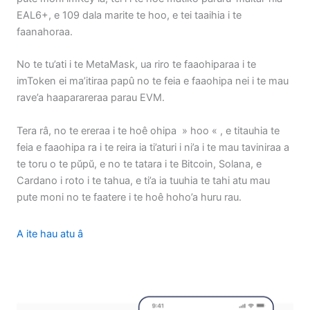
EAL6+, e 109 dala marite te hoo, e tei taaihia i te
faanahoraa.
No te tu’ati i te MetaMask, ua riro te faaohiparaa i te
imToken ei ma’itiraa papû no te feia e faaohipa nei i te mau
rave’a haaparareraa parau EVM.
Tera râ, no te ereraa i te hoê ohipa » hoo « , e titauhia te
feia e faaohipa ra i te reira ia ti’aturi i ni’a i te mau taviniraa a
te toru o te pŭpŭ, e no te tatara i te Bitcoin, Solana, e
Cardano i roto i te tahua, e ti’a ia tuuhia te tahi atu mau
pute moni no te faatere i te hoê hoho’a huru rau.
A ite hau atu â