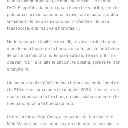
te mau faanahoraa DeFi, te mau matete NFT, e te mau
DAO. E tape’ahia ta outou parau huero i te vahi iho, e na te
patururaa i te mau faanahoraa e rave rahi e faati’a ia outou
ia faataa ê i te mau vahi nohoraa » to’eto’e « , te mau
faanahoraa, e te mau vahi nohoraa « .
No te tauturu i te faaiti i te mau fifi, te vai ra i roto i te pute
moni te mau tapa’o no te hooraa e no te taui, te hoê tahua
itenati, e te mau oti’a no te haamau’araa. Teie râ, o to ‘ na
otia rahi roa ‘ ‘ e ïa: aita te Bitcoin, te Solana, aore ra te Tron
e turuhia ra.
Ua haapuai rahi te pŭpŭ i te mau hi’opo’araa code i muri a’e
i te $10 milioni tara marite i te matahiti 2023—tera râ, e vai
noa te patururaa a te feia hoo, no reira, eiaha e mana’o i te
hoê pahonoraa a te hoê taata hoo.
I roto i ta tatou hi’opo’araa, e ite outou i te ti’aturiraa o te
MetaMask ei ma’itiraa moni crypto e te tu’ati ra anei oia i te