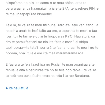
hi’opo’araa no ni’a i te aamu o te mau ohipa, area te
parururaa ra, ua haamaitaihia ïa e te 2FA, te waehere PIN, e
te mau haapapûraa biometric.
Teie râ, te vai ra te mau fifi huna i raro a’e i teie vahi tano: Ia
naeahia ana’e te hoê faito au ore, e tapeahia te moni e tae
roa ‘ tu i te taime e oti ai te hi’opoaraa KYC. Hau atu â, ua
riro te parau faatiani no nia i te “aita e moni” ei ohipa
tapihooraa—te tata’i noa ra â te faanahoraa i te moni no te
hooraa, noa ‘ tu e e ere i te mea maramarama roa.
E faaruru te feia faaohipa no Rusia i te mau opaniraa a te
fenua, e aita e patururaa ti’a no te feia hoo tao’a—te vai ra
te hoê noa buka faahororaa na roto i te reo Beretane.
A ite hau atu â