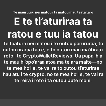
Te mauruuru nei matou i ta matou mau taata tai’o
E te ti’aturiraa ta
ratou e tuu ia tatou
Te faatura nei matou i to outou parururaa, to
outou oraraa taa ê, e to outou mau ma’itiraa i
roto i te CryptoWalletReviews. Ua papa’ihia
te mau hi’opo’araa atoa ma te ara maite—no
te mea ho’i e, te vai ra to outou ti’aturiraa
hau atu i te crypto, no te mea ho’i e, te vai ra
te reira i roto i ta outou pute moni.