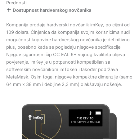
Prednosti
Dostupnost hardverskog novčanika
Kompanija prodaje hardverski novčanik imKey, po cijeni od
109 dolara. Činjenica da kompanija svojim korisnicima nudi
mogućnost kupovine hardverskog novčanika je definitivno
plus, posebno kada se pogledaju njegove specifikacije.
Njegov sigurnosni čip CC EAL 6+ vojnog kvaliteta ulijeva
povjerenje. imKey je u potpunosti kompatibilan sa
softverskim novčanikom imToken i također podržava
MetaMask. Osim toga, njegove kompaktne dimenzije (samo
64 mm x 38 mm i debljine 2,3 mm) olakšavaju nošenje.