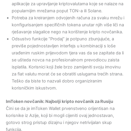
aplikacije za upravljanje kriptovalutama koje se nalaze na
popularnijim mrežama poput TON-a ili Solane.
Potreba za kreiranjem odvojenih računa za svaku mrežu i
konfigurisanjem specifičnih tokena unutar njih više liči na
rješavanje slagalice nego na korištenje kripto novčanika.
Odsustvo funkcije “Prodaj” je potpuno zbunjujuće, a
previše pojednostavljen interfejs u kombinaciji s loše
urađenim ruskim prijevodom tjera vas da se zapitate da li
se ušteda novca na profesionalnom prevodiocu zaista
isplatila. Korisnici koji žele brzo zamijeniti svoju imovinu
za fiat valutu morat će se obratiti uslugama trećih strana.
Teško da biste to nazvali dobro organiziranim
korisničkim iskustvom.
ImToken novčanik: Najbolji kripto novčanik za Rusiju
Čini se da je imToken Wallet prvenstveno orijentisan na
korisnike iz Azije, koji bi mogli cijeniti ovaj jednostavan,
gotovo strog pristup dizajnu i njegov netrivijalan skup
funkcija.