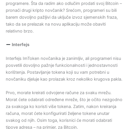
programere. Šta da radim ako odlučim prodati svoj Bitcoin –
pronaći drugi kripto novčanik? Srećom, programeri su bili
barem dovoljno pažljivi da uključe izvoz sjemenskih fraza,
tako da se prelazak na novu aplikaciju može obaviti
relativno brzo.
Interfejs
Interfejs ImToken novčanika je zanimljiv, ali programeri nisu
posvetili dovoljno pažnje funkcionalnosti i jednostavnosti
korištenja. Postavljanje tokena koji su vam potrebni u
novčaniku djeluje kao prolazak kroz nekoliko krugova pakla.
Prvo, morate kreirati odvojene račune za svaku mrežu.
Morat ćete odabrati određene mreže, što je očito nezgodno
za svakoga ko koristi više tokena. Zatim, nakon kreiranja
računa, morat ćete konfigurirati željene tokene unutar
svakog od njih. Osim toga, korisnici će morati odabrati
tipove adresa – na primjer, za Bitcoin.