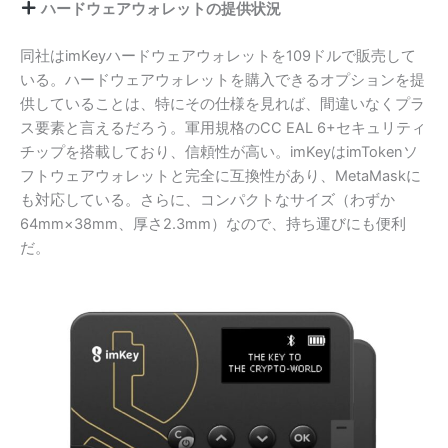
ハードウェアウォレットの提供状況
同社はimKeyハードウェアウォレットを109ドルで販売して
いる。ハードウェアウォレットを購入できるオプションを提
供していることは、特にその仕様を見れば、間違いなくプラ
ス要素と言えるだろう。軍用規格のCC EAL 6+セキュリティ
チップを搭載しており、信頼性が高い。imKeyはimTokenソ
フトウェアウォレットと完全に互換性があり、MetaMaskに
も対応している。さらに、コンパクトなサイズ（わずか
64mm×38mm、厚さ2.3mm）なので、持ち運びにも便利
だ。