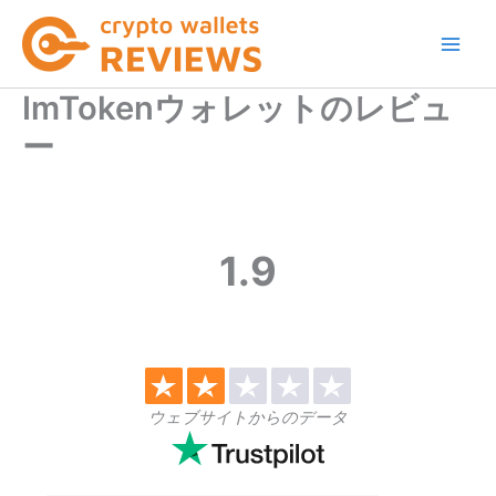
内
容
を
ス
ImTokenウォレットのレビュ
キ
ー
ッ
プ
1.9
ウェブサイトからのデータ