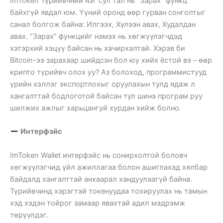
ImToken Түрийвчний нэг сул тал нь “Зарах” функц
байхгүй явдал юм. Үүний оронд өөр гурван сонголтыг
санал болгож байна: Илгээх, Хүлээн авах, Худалдан
авах. “Зарах” функцийг нэмэх нь хөгжүүлэгчдэд
хэтэрхий хэцүү байсан нь хачирхалтай. Хэрэв би
Bitcoin-ээ зарахаар шийдсэн бол юу хийх ёстой вэ – өөр
крипто түрийвч олох уу? Аз болоход, программистууд
үрийн хэллэг экспортлохыг оруулахын тулд ядаж л
хангалттай бодлоготой байсан тул шинэ програм руу
шилжих ажлыг харьцангуй хурдан хийж болно.
Интерфэйс
ImToken Wallet интерфэйс нь сонирхолтой боловч
хөгжүүлэгчид үйл ажиллагаа болон ашиглахад хялбар
байдалд хангалттай анхаарал хандуулаагүй байна.
Түрийвчинд хэрэгтэй токенуудаа тохируулах нь тамын
хэд хэдэн тойрог замаар явахтай адил мэдрэмж
төрүүлдэг.