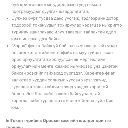
буй криптовалютыг удирдахын тулд нэмэлт
програмуудыг суулгах шаардлагатай.
Сүлжээ бүрт тусдаа данс үүсгэж, тэдгээрийн дотор
тодорхой токенуудыг тохируулах хэрэгцээ нь крипто
түрийвч ашиглахаас илүү тааврыг тайлахтай адил
юм шиг санагдаж байна.
“Зарах” функц байхгүй байгаа нь үнэхээр гайхмаар
бөгөөд хэт энгийн интерфэйс нь муу гүйцэтгэсэн
орос орчуулгатай хослуулсан нь мэргэжлийн
орчуулагчийн мөнгө хэмнэх нь үнэхээр үнэ цэнэтэй
байсан эсэхийг гайхахад хүргэдэг. Хөрөнгөө фиат
валютаар хурдан солихыг хүссэн хэрэглэгчид
гуравдагч талын үйлчилгээнд хандах хэрэгтэй
болно. Энэ бол сайн зохион байгуулалттай
хэрэглэгчийн туршлага гэж хэлж болох зүйл биш
юм.
ImToken түрийвч: Оросын хамгийн шилдэг крипто
түрийвч