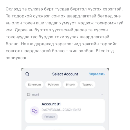
Эхлээд та сүлжээ бүрт тусдаа бүртгэл үүсгэх хэрэгтэй.
Та тодорхой сүлжээг сонгох шаардлагатай бөгөөд энэ
нь олон токен ашигладаг хүмүүст мэдээж тохиромжгүй
юм. Дараа нь бүртгэл үүсгэсний дараа та хүссэн
токенуудаа тус бүрдээ тохируулах шаардлагатай
болно. Нэмж дурдахад хэрэглэгчид хаягийн төрлийг
сонгох шаардлагатай болно – жишээлбэл, Bitcoin-д
зориулсан.