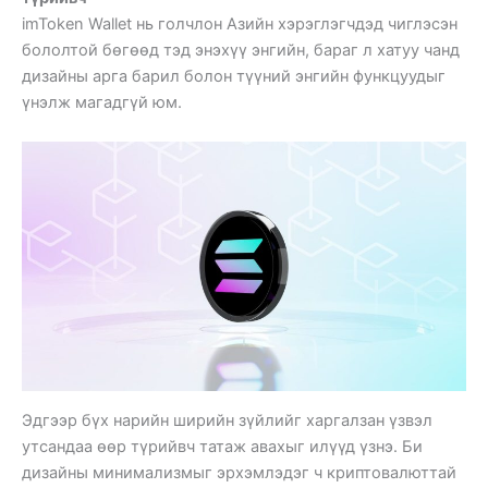
imToken Wallet нь голчлон Азийн хэрэглэгчдэд чиглэсэн
бололтой бөгөөд тэд энэхүү энгийн, бараг л хатуу чанд
дизайны арга барил болон түүний энгийн функцуудыг
үнэлж магадгүй юм.
Эдгээр бүх нарийн ширийн зүйлийг харгалзан үзвэл
утсандаа өөр түрийвч татаж авахыг илүүд үзнэ. Би
дизайны минимализмыг эрхэмлэдэг ч криптовалюттай