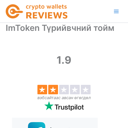
Skip
to
content
ImToken Түрийвчний тойм
1.9
вэбсайтаас авсан өгөгдөл