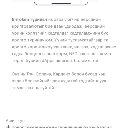
ImToken түрийвч
нь хэрэглэгчид өөрсдийн
криптовалютыг бие даан удирдаж, өөрсдийн
үрийн хэллэгийг хадгалдаг хадгаламжийн бус
крипто түрийвч юм. Үүний тусламжтайгаар та
крипто хөрөнгөө хүлээн авах, илгээх, хадгалахаас
гадна бооцооны платформ, NFT зах зээл гэх мэт
төрөл бүрийн dApps ашиглах боломжтой.
Энэ нь Тон, Солана, Кардано болон бусад хэд
хэдэн блокчэйнийг дэмждэггүй гэдгийг шууд
тэмдэглэх нь зүйтэй.
Ашиг тус
Тоног төхөөрөмжийн түрийвчний бэлэн байдал