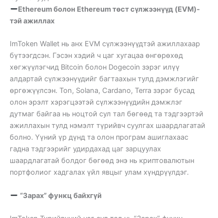
Ethereum болон Ethereum төст сүлжээнүүд (EVM)-
тэй ажиллах
ImToken Wallet нь анх EVM сүлжээнүүдтэй ажиллахаар
бүтээгдсэн. Гэсэн хэдий ч цаг хугацаа өнгөрөхөд
хөгжүүлэгчид Bitcoin болон Dogecoin зэрэг илүү
алдартай сүлжээнүүдийг багтаахын тулд дэмжлэгийг
өргөжүүлсэн. Ton, Solana, Cardano, Terra зэрэг бусад
олон эрэлт хэрэгцээтэй сүлжээнүүдийн дэмжлэг
дутмаг байгаа нь ноцтой сул тал бөгөөд та тэдгээртэй
ажиллахын тулд нэмэлт түрийвч суулгах шаардлагатай
болно. Үүний үр дүнд та олон програм ашиглахаас
гадна тэдгээрийг удирдахад цаг зарцуулах
шаардлагатай болдог бөгөөд энэ нь криптовалютын
портфолиог хадгалах үйл явцыг улам хүндрүүлдэг.
“Зарах” функц байхгүй