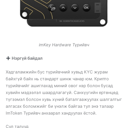
imKey Hardware Түрийвч
Нэргүй байдал
Хадгаламжийн бус түрийвчний хувьд KYC журам
байхгүй байх нь стандарт шинж чанар юм. Крипто
түрийвчийг ашиглахад миний овог нэр болон бусад
хувийн мэдээлэл шаардлагагүй. Санхүүгийн ертөнцөд
түгээмэл болсон хувь хүний ​​​​баталгаажуулах шалгалтыг
алгасах боломжийг би үнэлж байгаа тул энэ талаар
ImToken Түрийвч анхаарал хандуулах ёстой.
Сул талууд