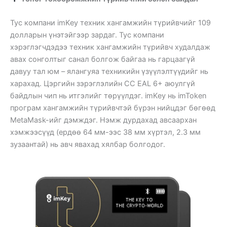
Тус компани imKey техник хангамжийн түрийвчийг 109
долларын үнэтэйгээр зардаг. Тус компани
хэрэглэгчдэдээ техник хангамжийн түрийвч худалдаж
авах сонголтыг санал болгож байгаа нь гарцаагүй
давуу тал юм – ялангуяа техникийн үзүүлэлтүүдийг нь
харахад. Цэргийн зэрэглэлийн CC EAL 6+ аюулгүй
байдлын чип нь итгэлийг төрүүлдэг. imKey нь imToken
програм хангамжийн түрийвчтэй бүрэн нийцдэг бөгөөд
MetaMask-ийг дэмждэг. Нэмж дурдахад авсаархан
хэмжээсүүд (ердөө 64 мм-ээс 38 мм хүртэл, 2.3 мм
зузаантай) нь авч явахад хялбар болгодог.