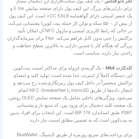
لجر نانو فلکس
– یک کیف پول سخت‌افزاری ارز دیجیتال ممتاز
برای دارایی‌های بزرگ. این کیف پول دارای صفحه نمایش E Ink و
یک عنصر امنیتی دارای گواهینامه CC EAL6+ است. این کیف پول
از بیش از ۵۵۰۰ سکه و توکن (از جمله بیت کوین) پشتیبانی می‌کند،
در حالی که رابط کاربری لمسی و ماژول NFC آن امکان تأیید
تراکنش را حتی بدون کابل فراهم می‌کند. Flex برای سرمایه‌گذاران
بزرگی که هنگام کار با چندین دارایی به بالاترین سطح حفاظت و
راحتی نیاز دارند، مناسب است.
کلدکارت Mk4
– یک گزینه‌ی ایزوله برای حداکثر امنیت بیت‌کوین.
این دستگاه کاملاً از اینترنت جدا شده است: تولید کلید و امضای
تراکنش منحصراً در داخل کیف پول رمزنگاری‌شده رخ می‌دهد و
انتقال داده‌ها از طریق microSD یا NFC-SneakerNet انجام
می‌شود. ویژگی‌های داخلی شامل یک صفحه نمایش OLED روشن،
یک صفحه کلید دیجیتال برای ورود پین، کد منبع باز و پشتیبانی
PSBT طبق استاندارد BIP 174 است. این انتخاب برای افراد بدبین
به بیت‌کوین است که به تضمین مطلق امنیت نیاز دارند.
برای پرداخت‌های سریع روزمره از طریق لایتنینگ، BlueWallet