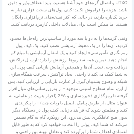
UTXO و اتصال گره‌های خود آشنا هستید، باید انعطاف‌پذیر و دقیق
باشد. هزینه را فراموش نکنید: کیف پول‌های سخت‌افزاری نیاز به
خرید یک‌باره دارند، در حالی که اکثر نسخه‌های نرم‌افزاری رایگان
هستند اما ممکن است برای مبادلات داخلی کارمزد دریافت کنند.
وقتی گزینه‌ها را به دو یا سه مورد از مناسب‌ترین راه‌حل‌ها محدود
کردید، آن‌ها را در یک محیط آزمایشی نصب کنید، یک کیف پول
رمزنگاری «آموزشی» ایجاد کنید و یک انتقال آزمایشی با مبلغ کم
انجام دهید. تمرین همه سناریوها ارزشش را دارد: ارسال تراکنش،
دریافت وجه، تبدیل آن‌ها و همچنین آزمایش بازیابی کیف پول. این
به شما کمک می‌کند تا راحتی ایجاد تراکنش، سرعت همگام‌سازی
شبکه و وضوح پشتیبان‌گیری از عبارت بازیابی را ارزیابی کنید. پس
از این، تمام سطوح امنیتی موجود – از به‌روزرسانی‌های میان‌افزار
گرفته تا رمزگذاری ذخیره‌سازی و 2FA (احراز هویت دو عاملی، به
عنوان مثال، از طریق پیامک، ایمیل یا ربات چت) – را پیکربندی
کنید و مطمئن شوید که فرآیند بازیابی کیف پول در دستگاه دیگر
بدون هیچ غافلگیری پیش می‌رود. این رویکرد گام به گام تضمین
می‌کند که شما کیف پولی را انتخاب خواهید کرد که به طور قابل
اعتمادی اهداف شما را برآورده کند و تعادل بهینه بین راحتی و