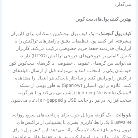
می‌گذارد.
بهترین کیف پول‌های بیت کوین
کیف پول گنجشک
– یک کیف پول بیت‌کوین دسکتاپ برای کاربران
پیشرفته. این کیف پول تنظیمات دقیق پارامترهای تراکنش را با
ابزارهای قدرتمند حفظ حریم خصوصی ترکیب می‌کند. کاربران
کنترل کاملی بر خروجی‌های خروجی تراکنش (UTXO) دارند،
می‌توانند بین گره‌های عمومی، خصوصی یا گره‌های بیت‌کوین کور
خودشان یکی را انتخاب کنند و می‌توانند قبل از ارسال، فیلدهای
تراکنش را ویرایش کنند و ساختار بایت‌کد هر انتقال را مشاهده
کنند. علاوه بر این، اسپارو (Sparrow) به طور بومی از شبکه
لایتنینگ (Lightning Network) پشتیبانی می‌کند و با هر گزینه
سخت‌افزاری در هر دو حالت USB و air-gapped ادغام می‌شود.
بلو والت
– یک گزینه موبایل خوب برای پرداخت‌های سریع روزانه.
BlueWallet یک رابط کاربری بصری با پشتیبانی از تراکنش‌های
درون زنجیره‌ای/شبکه ​​لایتنینگ ارائه می‌دهد. این کیف پول دارای
ویژگی‌هایی مانند چند امضا، کیف پول‌های «فقط قابل مشاهده»،