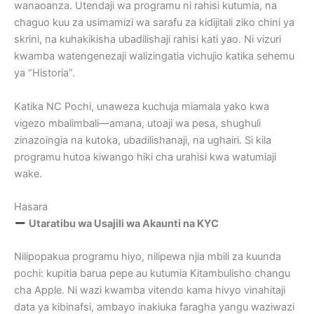
wanaoanza. Utendaji wa programu ni rahisi kutumia, na
chaguo kuu za usimamizi wa sarafu za kidijitali ziko chini ya
skrini, na kuhakikisha ubadilishaji rahisi kati yao. Ni vizuri
kwamba watengenezaji walizingatia vichujio katika sehemu
ya “Historia”.
Katika NC Pochi, unaweza kuchuja miamala yako kwa
vigezo mbalimbali—amana, utoaji wa pesa, shughuli
zinazoingia na kutoka, ubadilishanaji, na ughairi. Si kila
programu hutoa kiwango hiki cha urahisi kwa watumiaji
wake.
Hasara
Utaratibu wa Usajili wa Akaunti na KYC
Nilipopakua programu hiyo, nilipewa njia mbili za kuunda
pochi: kupitia barua pepe au kutumia Kitambulisho changu
cha Apple. Ni wazi kwamba vitendo kama hivyo vinahitaji
data ya kibinafsi, ambayo inakiuka faragha yangu waziwazi