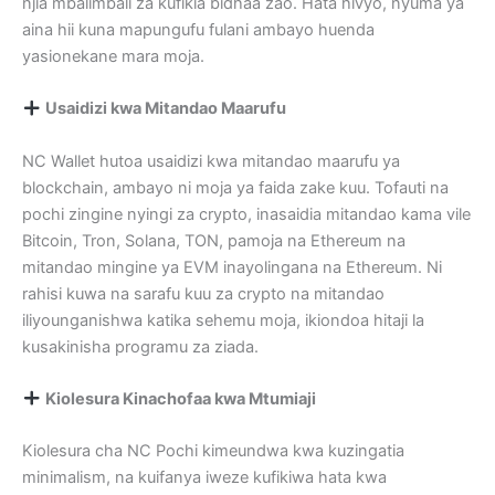
njia mbalimbali za kufikia bidhaa zao. Hata hivyo, nyuma ya
aina hii kuna mapungufu fulani ambayo huenda
yasionekane mara moja.
Usaidizi kwa Mitandao Maarufu
NC Wallet hutoa usaidizi kwa mitandao maarufu ya
blockchain, ambayo ni moja ya faida zake kuu. Tofauti na
pochi zingine nyingi za crypto, inasaidia mitandao kama vile
Bitcoin, Tron, Solana, TON, pamoja na Ethereum na
mitandao mingine ya EVM inayolingana na Ethereum. Ni
rahisi kuwa na sarafu kuu za crypto na mitandao
iliyounganishwa katika sehemu moja, ikiondoa hitaji la
kusakinisha programu za ziada.
Kiolesura Kinachofaa kwa Mtumiaji
Kiolesura cha NC Pochi kimeundwa kwa kuzingatia
minimalism, na kuifanya iweze kufikiwa hata kwa