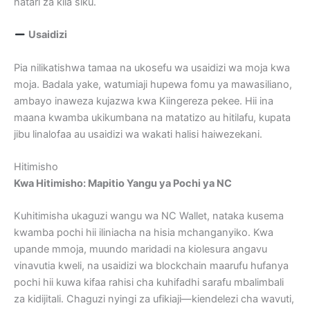
hatari za kila siku.
Usaidizi
Pia nilikatishwa tamaa na ukosefu wa usaidizi wa moja kwa
moja. Badala yake, watumiaji hupewa fomu ya mawasiliano,
ambayo inaweza kujazwa kwa Kiingereza pekee. Hii ina
maana kwamba ukikumbana na matatizo au hitilafu, kupata
jibu linalofaa au usaidizi wa wakati halisi haiwezekani.
Hitimisho
Kwa Hitimisho: Mapitio Yangu ya Pochi ya NC
Kuhitimisha ukaguzi wangu wa NC Wallet, nataka kusema
kwamba pochi hii iliniacha na hisia mchanganyiko. Kwa
upande mmoja, muundo maridadi na kiolesura angavu
vinavutia kweli, na usaidizi wa blockchain maarufu hufanya
pochi hii kuwa kifaa rahisi cha kuhifadhi sarafu mbalimbali
za kidijitali. Chaguzi nyingi za ufikiaji—kiendelezi cha wavuti,