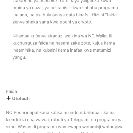
Tahadhari ya uharibifu:
Yote haya yaligeuka kuwa
mbinu ya uuzaji ya bei rahisi—kwa sababu programu
ina ada, na pia hukusanya data binafsi. Hizi ni “faida”
zenye shaka sana kwa pochi ya crypto.
Niliamua kufanya ukaguzi wa kina wa NC Wallet ili
kuchunguza faida na hasara zake zote, kujua kama
inaaminika, na kubaini kama inafaa kwa matumizi
yangu.
Faida
Utofauti
NC Pochi inapatikana katika miundo mbalimbali: kama
kiendelezi cha wavuti, roboti ya Telegram, na programu ya
simu. Wasanidi programu wamewapa watumiaji watarajiwa