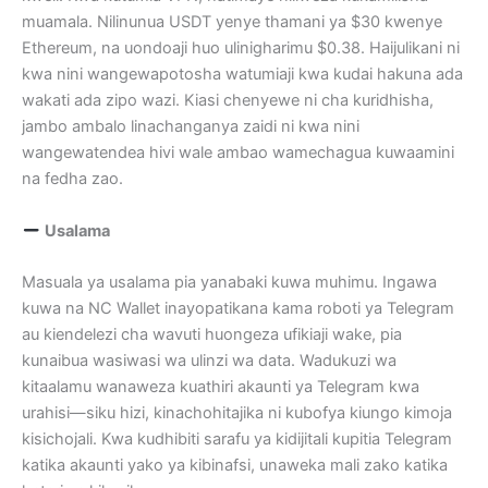
muamala. Nilinunua USDT yenye thamani ya $30 kwenye
Ethereum, na uondoaji huo ulinigharimu $0.38. Haijulikani ni
kwa nini wangewapotosha watumiaji kwa kudai hakuna ada
wakati ada zipo wazi. Kiasi chenyewe ni cha kuridhisha,
jambo ambalo linachanganya zaidi ni kwa nini
wangewatendea hivi wale ambao wamechagua kuwaamini
na fedha zao.
Usalama
Masuala ya usalama pia yanabaki kuwa muhimu. Ingawa
kuwa na NC Wallet inayopatikana kama roboti ya Telegram
au kiendelezi cha wavuti huongeza ufikiaji wake, pia
kunaibua wasiwasi wa ulinzi wa data. Wadukuzi wa
kitaalamu wanaweza kuathiri akaunti ya Telegram kwa
urahisi—siku hizi, kinachohitajika ni kubofya kiungo kimoja
kisichojali. Kwa kudhibiti sarafu ya kidijitali kupitia Telegram
katika akaunti yako ya kibinafsi, unaweka mali zako katika