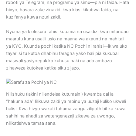
roboti ya Telegram, na programu ya simu—pia ni faida. Hata
hivyo, hasara zake zinazidi kwa kiasi kikubwa faida, na
kuzifanya kuwa nzuri zaidi.
Nyuma ya kiolesura rahisi kutumia na usaidizi kwa mitandao
maarufu kuna usajili usio na maana wa akaunti na mahitaji
ya KYC. Kuunda pochi katika NC Pochi ni rahisi—ikiwa uko
tayari si tu kutoa dhabihu faragha yako bali pia kukubali
maswali yasiyoepukika kuhusu haki na ada ambazo
zinaweza kutokea katika siku zijazo.
Nilishuku (lakini niliendelea kutumaini) kwamba dai la
“hakuna ada” lilikuwa zaidi ya mbinu ya uuzaji kuliko ukweli
halisi. Kwa hivyo wakati tuhuma zangu zilipothibitika kuwa
sahihi na ahadi za watengenezaji zikawa za uwongo,
nilikatishwa tamaa sana.