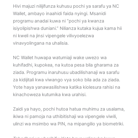
Hivi majuzi nilijifunza kuhusu pochi ya sarafu ya NC
Wallet, ambayo inaahidi faida nyingi. Msanidi
programu anadai kuwa ni “pochi ya kwanza
isiyolipishwa duniani.” Nilianza kutaka kujua kama hii
ni kweli na jinsi vipengele vilivyoelezwa
vinavyolingana na uhalisia.
NC Wallet huwapa watumiaji wake uwezo wa
kuhifadhi, kupokea, na kutoa pesa bila gharama za
ziada. Programu inaruhusu ubadilishanaji wa sarafu
za kidijitali kwa viwango vya soko bila ada za ziada.
Yote haya yanawasilishwa katika kiolesura rahisi na
kinachoweza kutumika kwa urahisi.
Zaidi ya hayo, pochi hutoa hatua muhimu za usalama,
ikiwa ni pamoja na uthibitishaji wa vipengele viwili,
ulinzi wa msimbo wa PIN, na mipangilio ya biometriki.