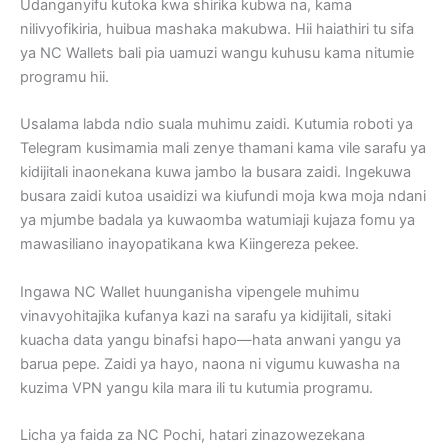
Udanganyifu kutoka kwa shirika kubwa na, kama
nilivyofikiria, huibua mashaka makubwa. Hii haiathiri tu sifa
ya NC Wallets bali pia uamuzi wangu kuhusu kama nitumie
programu hii.
Usalama labda ndio suala muhimu zaidi. Kutumia roboti ya
Telegram kusimamia mali zenye thamani kama vile sarafu ya
kidijitali inaonekana kuwa jambo la busara zaidi. Ingekuwa
busara zaidi kutoa usaidizi wa kiufundi moja kwa moja ndani
ya mjumbe badala ya kuwaomba watumiaji kujaza fomu ya
mawasiliano inayopatikana kwa Kiingereza pekee.
Ingawa NC Wallet huunganisha vipengele muhimu
vinavyohitajika kufanya kazi na sarafu ya kidijitali, sitaki
kuacha data yangu binafsi hapo—hata anwani yangu ya
barua pepe. Zaidi ya hayo, naona ni vigumu kuwasha na
kuzima VPN yangu kila mara ili tu kutumia programu.
Licha ya faida za NC Pochi, hatari zinazowezekana