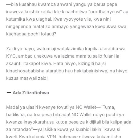
—bila kusahau kwamba anwani yangu ya barua pepe
inaweza kuishia katika kile kinachoitwa “orodha nyeusi” au
kutumika kwa ulaghai. Kwa vyovyote vile, kwa nini
ningependa matatizo ambayo yangeweza kuepukwa kwa
kuchagua pochi tofauti?
Zaidi ya hayo, watumiaji watalazimika kupitia utaratibu wa
KYC, ambao unakuwa wa lazima mara tu salio fulani la
akaunti litakapofikiwa. Hata hivyo, kizingiti halisi
kinachosababisha utaratibu huu hakijabainishwa, na hivyo
kuzua maswali zaidi.
Ada Zilizofichwa
Madai ya ujasiri kwenye tovuti ya NC Wallet—”Tuma,
badilisha, na toa pesa bila ada! NC Wallet ndiyo pochi ya
kwanza inayokuruhusu kutoa pesa za kidijitali bila kulipa ada
za mtandao”—yalisikika kuwa ya kuahidi lakini ikawa si
kweli. Kwa kutumia VPN, hatimaye niliweza kukamilisha