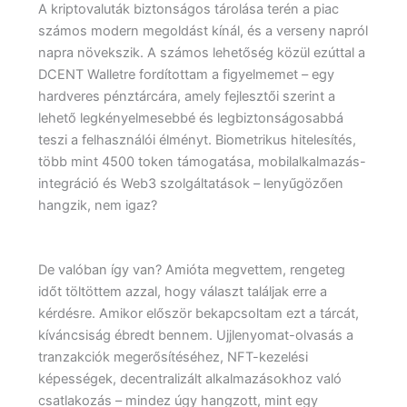
A kriptovaluták biztonságos tárolása terén a piac
számos modern megoldást kínál, és a verseny napról
napra növekszik. A számos lehetőség közül ezúttal a
DCENT Walletre fordítottam a figyelmemet – egy
hardveres pénztárcára, amely fejlesztői szerint a
lehető legkényelmesebbé és legbiztonságosabbá
teszi a felhasználói élményt. Biometrikus hitelesítés,
több mint 4500 token támogatása, mobilalkalmazás-
integráció és Web3 szolgáltatások – lenyűgözően
hangzik, nem igaz?
De valóban így van? Amióta megvettem, rengeteg
időt töltöttem azzal, hogy választ találjak erre a
kérdésre. Amikor először bekapcsoltam ezt a tárcát,
kíváncsiság ébredt bennem. Ujjlenyomat-olvasás a
tranzakciók megerősítéséhez, NFT-kezelési
képességek, decentralizált alkalmazásokhoz való
csatlakozás – mindez úgy hangzott, mint egy