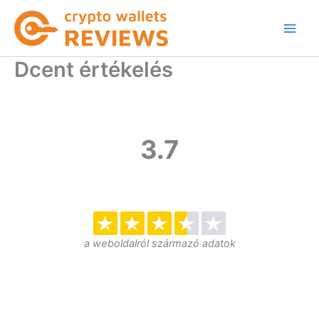
Skip
to
content
Dcent értékelés
3.7
a weboldalról származó adatok