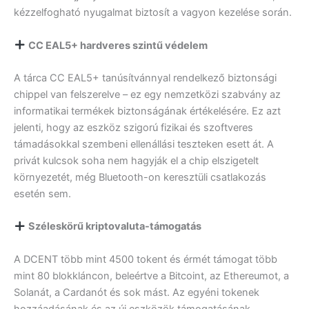
kézzelfogható nyugalmat biztosít a vagyon kezelése során.
CC EAL5+ hardveres szintű védelem
A tárca CC EAL5+ tanúsítvánnyal rendelkező biztonsági
chippel van felszerelve – ez egy nemzetközi szabvány az
informatikai termékek biztonságának értékelésére. Ez azt
jelenti, hogy az eszköz szigorú fizikai és szoftveres
támadásokkal szembeni ellenállási teszteken esett át. A
privát kulcsok soha nem hagyják el a chip elszigetelt
környezetét, még Bluetooth-on keresztüli csatlakozás
esetén sem.
Széleskörű kriptovaluta-támogatás
A DCENT több mint 4500 tokent és érmét támogat több
mint 80 blokkláncon, beleértve a Bitcoint, az Ethereumot, a
Solanát, a Cardanót és sok mást. Az egyéni tokenek
hozzáadásának és az új eszközök támogatásának