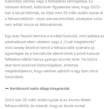
inaktivitási zárolás vagy a többaláírás támogatása. Ez
nehezen érthető, különösen figyelembe véve, hogy 2023-
ban a tárcát feltörték, és több mint 35 millió dollárt loptak el
a felhasználóktól – olyan pénzeszközöket, amelyeket soha
nem adtak vissza az áldozatoknak.
Egy ilyen fiaskót tekintve a további funkciók, mint például az
adathalászat elleni védelem vagy a „Csak megtekintés”
mód (amely lehetővé tenné a felhasználók számára az
egyenlegek és a tranzakciók ellenőrzését a privát kulcsok
felfedése nélkül) hiánya gyenge viccnek tűnik. Ha biztos
akar lenni eszközei biztonságában, érdemes
megkérdőjelezni, hogy valóban ajánlott-e egy ilyen tárca
használata.
Korlátozott natív dApp integrációk
2023-ban 35 millió dollárt loptak el az Atomic Wallet
felhasználóitól, és kiderült, hogy az észak-koreai