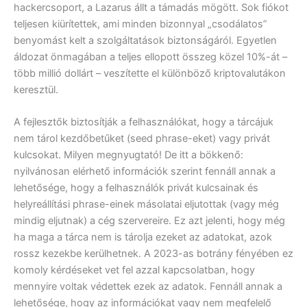
hackercsoport, a Lazarus állt a támadás mögött. Sok fiókot
teljesen kiürítettek, ami minden bizonnyal „csodálatos”
benyomást kelt a szolgáltatások biztonságáról. Egyetlen
áldozat önmagában a teljes ellopott összeg közel 10%-át –
több millió dollárt – veszítette el különböző kriptovalutákon
keresztül.
A fejlesztők biztosítják a felhasználókat, hogy a tárcájuk
nem tárol kezdőbetűket (seed phrase-eket) vagy privát
kulcsokat. Milyen megnyugtató! De itt a bökkenő:
nyilvánosan elérhető információk szerint fennáll annak a
lehetősége, hogy a felhasználók privát kulcsainak és
helyreállítási phrase-einek másolatai eljutottak (vagy még
mindig eljutnak) a cég szervereire. Ez azt jelenti, hogy még
ha maga a tárca nem is tárolja ezeket az adatokat, azok
rossz kezekbe kerülhetnek. A 2023-as botrány fényében ez
komoly kérdéseket vet fel azzal kapcsolatban, hogy
mennyire voltak védettek ezek az adatok. Fennáll annak a
lehetősége, hogy az információkat vagy nem megfelelő