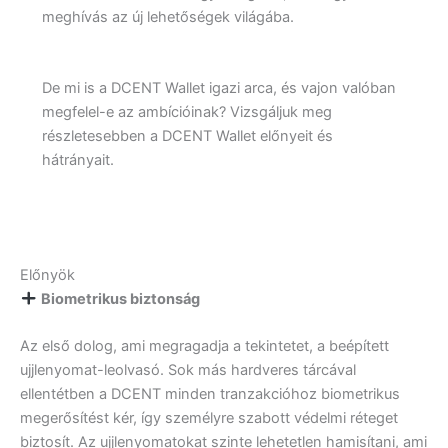
meghívás az új lehetőségek világába.
De mi is a DCENT Wallet igazi arca, és vajon valóban
megfelel-e az ambícióinak? Vizsgáljuk meg
részletesebben a DCENT Wallet előnyeit és
hátrányait.
Előnyök
Biometrikus biztonság
Az első dolog, ami megragadja a tekintetet, a beépített
ujjlenyomat-leolvasó. Sok más hardveres tárcával
ellentétben a DCENT minden tranzakcióhoz biometrikus
megerősítést kér, így személyre szabott védelmi réteget
biztosít. Az ujjlenyomatokat szinte lehetetlen hamisítani, ami