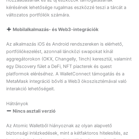
kérésének lehetősége rugalmas eszközzé teszi a tárcát a
változatos portfóliók számára.
Mobilalkalmazás- és Web3-integrációk
Az alkalmazás iOS és Android rendszereken is elérhető,
portfóliókezelést, azonnali láncközi swapokat kínál
aggregátorokon (OKX, Changelly, 1inch) keresztül, valamint
egy Discovery fület a DeFi, NFT piacterek és quest
platformok eléréséhez. A WalletConnect támogatás és a
MetaMask integráció bővíti a Web3 ökoszisztémával való
interakció lehetőségeit.
Hátrányok
Nincs asztali verzió
Az Atomic Walletből hiányoznak az olyan alapvető
biztonsági intézkedések, mint a kétfaktoros hitelesítés, az