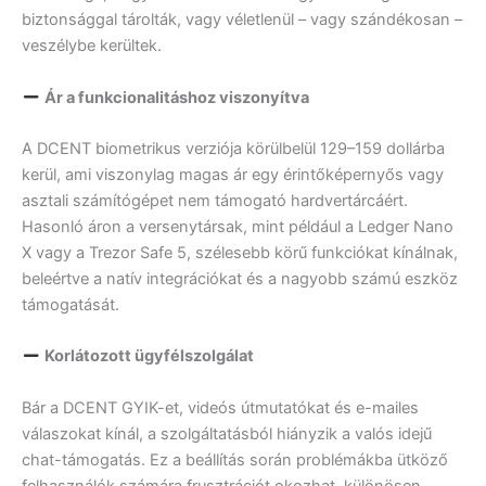
biztonsággal tárolták, vagy véletlenül – vagy szándékosan –
veszélybe kerültek.
Ár a funkcionalitáshoz viszonyítva
A DCENT biometrikus verziója körülbelül 129–159 dollárba
kerül, ami viszonylag magas ár egy érintőképernyős vagy
asztali számítógépet nem támogató hardvertárcáért.
Hasonló áron a versenytársak, mint például a Ledger Nano
X vagy a Trezor Safe 5, szélesebb körű funkciókat kínálnak,
beleértve a natív integrációkat és a nagyobb számú eszköz
támogatását.
Korlátozott ügyfélszolgálat
Bár a DCENT GYIK-et, videós útmutatókat és e-mailes
válaszokat kínál, a szolgáltatásból hiányzik a valós idejű
chat-támogatás. Ez a beállítás során problémákba ütköző
felhasználók számára frusztrációt okozhat, különösen