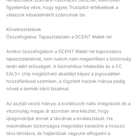
figyelembe véve, hogy egyes Trustpilot-értékelések a
válaszok késedelméről számolnak be.
Következtetések
Összefoglalva: Tapasztalataim a DCENT Wallet-tel
Amikor összefoglalom a DCENT Wallet-tel kapcsolatos
tapasztalataimat, nem tudom nem megemlíteni a biztonság
terén elért erősségeit. A biometrikus hitelesítés és a CC
EAL5+ chip megbízható akadályt képez a jogosulatlan
hozzáféréssel szemben, a rögzített hackek hiánya pedig
növeli a termék iránti bizalmat.
Az asztali verzió hiánya, a korlátozott natív integrációk és a
viszonylag magas ár azonban arra késztet, hogy
újragondoljuk ennek a tárcának a kiválasztását. Ha
maximálisan biztonságos megoldást keresünk a hosszú
távú tárolásra, és hajlandóak vagyunk elfogadni a