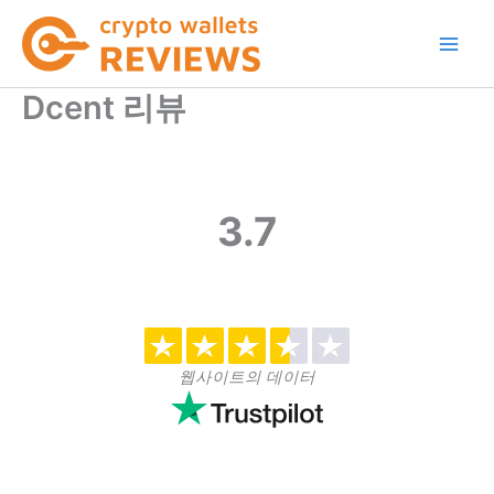
콘
텐
츠
로
Dcent 리뷰
건
너
뛰
기
3.7
웹사이트의 데이터