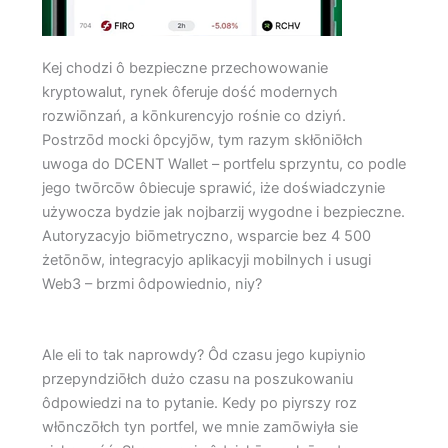
Kej chodzi ô bezpieczne przechowowanie
kryptowalut, rynek ôferuje dość modernych
rozwiōnzań, a kōnkurencyjo rośnie co dziyń.
Postrzōd mocki ôpcyjōw, tym razym skłōniōłch
uwoga do DCENT Wallet – portfelu sprzyntu, co podle
jego twōrcōw ôbiecuje sprawić, iże doświadczynie
używocza bydzie jak nojbarzij wygodne i bezpieczne.
Autoryzacyjo biōmetryczno, wsparcie bez 4 500
żetōnōw, integracyjo aplikacyji mobilnych i usugi
Web3 – brzmi ôdpowiednio, niy?
Ale eli to tak naprowdy? Ôd czasu jego kupiynio
przepyndziōłch dużo czasu na poszukowaniu
ôdpowiedzi na to pytanie. Kedy po piyrszy roz
włōnczōłch tyn portfel, we mnie zamōwiyła sie