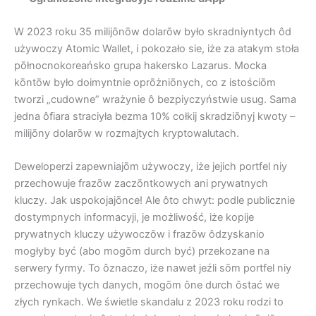
W 2023 roku 35 milijōnōw dolarōw było skradniyntych ôd
używoczy Atomic Wallet, i pokozało sie, iże za atakym stoła
pōłnocnokoreańsko grupa hakersko Lazarus. Mocka
kōntōw było doimyntnie oprōżniōnych, co z istościōm
tworzi „cudowne” wrażynie ô bezpiyczyństwie usug. Sama
jedna ôfiara straciyła bezma 10% cołkij skradziōnyj kwoty –
milijōny dolarōw w rozmajtych kryptowalutach.
Deweloperzi zapewniajōm używoczy, iże jejich portfel niy
przechowuje frazōw zaczōntkowych ani prywatnych
kluczy. Jak uspokojajōnce! Ale ôto chwyt: podle publicznie
dostympnych informacyji, je możliwość, iże kopije
prywatnych kluczy używoczōw i frazōw ôdzyskanio
mogłyby być (abo mogōm durch być) przekozane na
serwery fyrmy. To ôznaczo, iże nawet jeźli sōm portfel niy
przechowuje tych danych, mogōm ône durch ôstać we
złych rynkach. We świetle skandalu z 2023 roku rodzi to