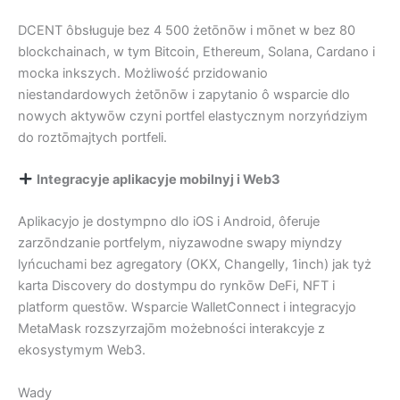
DCENT ôbsługuje bez 4 500 żetōnōw i mōnet w bez 80
blockchainach, w tym Bitcoin, Ethereum, Solana, Cardano i
mocka inkszych. Możliwość przidowanio
niestandardowych żetōnōw i zapytanio ô wsparcie dlo
nowych aktywōw czyni portfel elastycznym norzyńdziym
do roztōmajtych portfeli.
Integracyje aplikacyje mobilnyj i Web3
Aplikacyjo je dostympno dlo iOS i Android, ôferuje
zarzōndzanie portfelym, niyzawodne swapy miyndzy
lyńcuchami bez agregatory (OKX, Changelly, 1inch) jak tyż
karta Discovery do dostympu do rynkōw DeFi, NFT i
platform questōw. Wsparcie WalletConnect i integracyjo
MetaMask rozszyrzajōm możebności interakcyje z
ekosystymym Web3.
Wady