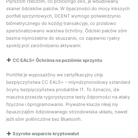
Piyrszōm rzeczōm, co prziciōngo ôko, je wbudowany
skaner ôdciskōw palcōw. W ôpaczności do mocy inkszych
portfeli sprzyntowych, DCENT wymogo potwierdzynio
biōmetrycznego do kożdyj transakcyje, co przidowo
spersōnalizowano warstwa ôchrōny. Ôdciski palcōw sōm
bezma niymożebne do skuszanio, co zapewnio ryalny
spokōj przi zarzōndzaniu aktywami.
CC EAL5+ Ôchrōna na poziōmie sprzyntu
Portōfel je wyposażōny we certyfikacyjny chip
bezpiyczyństwa CC EAL5+ – miyndzynorodowy sztandard
ôcyny bezpiyczyństwa produktōw IT. To ôznaczo, iże
maszina przeszła rygorystyczne testy ôdporności na ataky
fizyczne i ôprogramowanio. Prywatne klucze nikej niy
ôpuszczajōm ôdizolowanego strzodowiska układu, nawet
jeźli sōm połōnczōne bez Bluetooth.
Szyroke wsparcie kryptowalut