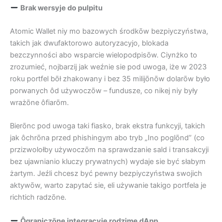
Brak wersyje do pulpitu
Atomic Wallet niy mo bazowych środkōw bezpiyczyństwa,
takich jak dwufaktorowo autoryzacyjo, blokada
bezczynności abo wsparcie wielopodpisōw. Ciynżko to
zrozumieć, nojbarzij jak weźnie sie pod uwoga, iże w 2023
roku portfel bōł zhakowany i bez 35 milijōnōw dolarōw było
porwanych ôd używoczōw – fundusze, co nikej niy były
wrażōne ôfiarōm.
Bierōnc pod uwoga taki fiasko, brak ekstra funkcyji, takich
jak ôchrōna przed phishingym abo tryb „Ino poglōnd” (co
przizwolołby używoczōm na sprawdzanie sald i transakcyji
bez ujawnianio kluczy prywatnych) wydaje sie być słabym
żartym. Jeźli chcesz być pewny bezpiyczyństwa swojich
aktywōw, warto zapytać sie, eli używanie takigo portfela je
richtich radzōne.
Ôgraniczōne integracyje rodzime dApp