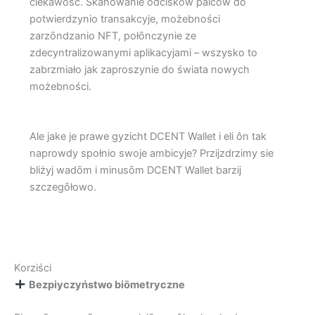
ciekawość. Skanowanie ôdciskōw palcōw do
potwierdzynio transakcyje, możebności
zarzōndzanio NFT, połōnczynie ze
zdecyntralizowanymi aplikacyjami – wszysko to
zabrzmiało jak zaproszynie do świata nowych
możebności.
Ale jake je prawe gyzicht DCENT Wallet i eli ôn tak
naprowdy społnio swoje ambicyje? Przijzdrzimy sie
bliżyj wadōm i minusōm DCENT Wallet barzij
szczegōłowo.
Korziści
Bezpiyczyństwo biōmetryczne