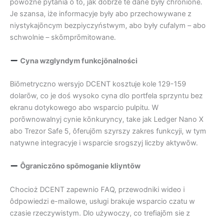
powożne pytania ô to, jak dobrze te dane były chrōniōne.
Je szansa, iże informacyje były abo przechowywane z
niystykajōncym bezpiyczyństwym, abo były cufalym – abo
schwolnie – skōmprōmitowane.
Cyna wzglyndym funkcjōnalności
Biōmetryczno wersyjo DCENT kosztuje kole 129-159
dolarōw, co je doś wysoko cyna dlo portfela sprzyntu bez
ekranu dotykowego abo wsparcio pulpitu. W
porōwnowalnyj cynie kōnkuryncy, take jak Ledger Nano X
abo Trezor Safe 5, ôferujōm szyrszy zakres funkcyji, w tym
natywne integracyje i wsparcie srogszyj liczby aktywōw.
Ôgraniczōno spōmoganie kliyntōw
Chocioż DCENT zapewnio FAQ, przewodniki wideo i
ôdpowiedzi e-mailowe, usługi brakuje wsparcio czatu w
czasie rzeczywistym. Dlo używoczy, co trefiajōm sie z