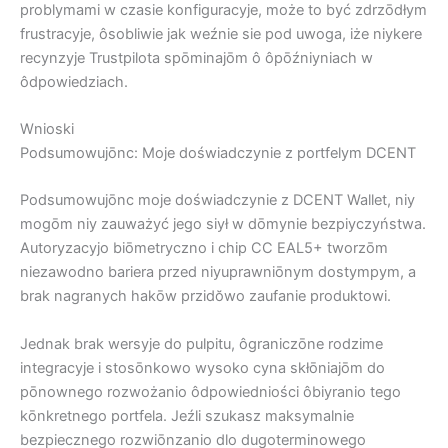
problymami w czasie konfiguracyje, może to być zdrzōdłym
frustracyje, ôsobliwie jak weźnie sie pod uwoga, iże niykere
recynzyje Trustpilota spōminajōm ô ôpōźniyniach w
ôdpowiedziach.
Wnioski
Podsumowujōnc: Moje doświadczynie z portfelym DCENT
Podsumowujōnc moje doświadczynie z DCENT Wallet, niy
mogōm niy zauważyć jego siył w dōmynie bezpiyczyństwa.
Autoryzacyjo biōmetryczno i ​​chip CC EAL5+ tworzōm
niezawodno bariera przed niyuprawniōnym dostympym, a
brak nagranych hakōw przidŏwo zaufanie produktowi.
Jednak brak wersyje do pulpitu, ôgraniczōne rodzime
integracyje i stosōnkowo wysoko cyna skłōniajōm do
pōnownego rozwożanio ôdpowiedniości ôbiyranio tego
kōnkretnego portfela. Jeźli szukasz maksymalnie
bezpiecznego rozwiōnzanio dlo dugoterminowego