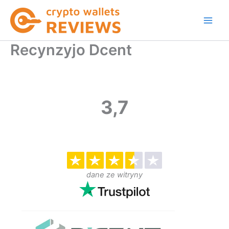
Skip
to
content
Recynzyjo Dcent
3,7
dane ze witryny