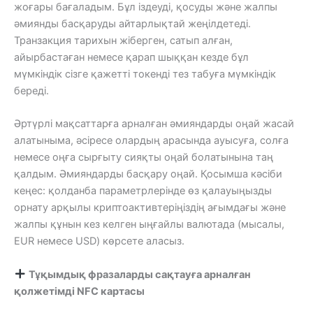
жоғары бағаладым. Бұл іздеуді, қосуды және жалпы
әмиянды басқаруды айтарлықтай жеңілдетеді.
Транзакция тарихын жіберген, сатып алған,
айырбастаған немесе қарап шыққан кезде бұл
мүмкіндік сізге қажетті токенді тез табуға мүмкіндік
береді.
Әртүрлі мақсаттарға арналған әмияндарды оңай жасай
алатыныма, әсіресе олардың арасында ауысуға, солға
немесе оңға сырғыту сияқты оңай болатынына таң
қалдым. Әмияндарды басқару оңай. Қосымша кәсіби
кеңес: қолданба параметрлерінде өз қалауыңызды
орнату арқылы криптоактивтеріңіздің ағымдағы және
жалпы құнын кез келген ыңғайлы валютада (мысалы,
EUR немесе USD) көрсете аласыз.
Тұқымдық фразаларды сақтауға арналған
қолжетімді NFC картасы