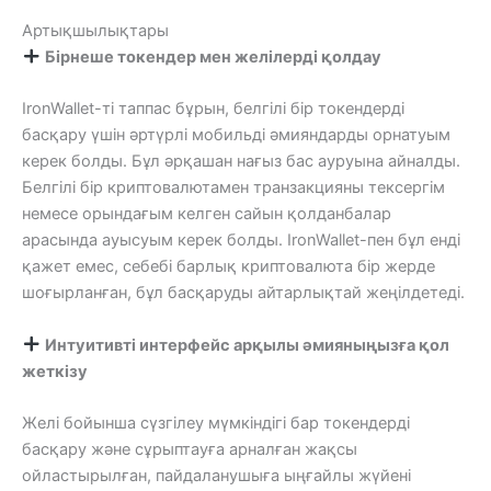
Артықшылықтары
Бірнеше токендер мен желілерді қолдау
IronWallet-ті таппас бұрын, белгілі бір токендерді
басқару үшін әртүрлі мобильді әмияндарды орнатуым
керек болды. Бұл әрқашан нағыз бас ауруына айналды.
Белгілі бір криптовалютамен транзакцияны тексергім
немесе орындағым келген сайын қолданбалар
арасында ауысуым керек болды. IronWallet-пен бұл енді
қажет емес, себебі барлық криптовалюта бір жерде
шоғырланған, бұл басқаруды айтарлықтай жеңілдетеді.
Интуитивті интерфейс арқылы әмияныңызға қол
жеткізу
Желі бойынша сүзгілеу мүмкіндігі бар токендерді
басқару және сұрыптауға арналған жақсы
ойластырылған, пайдаланушыға ыңғайлы жүйені