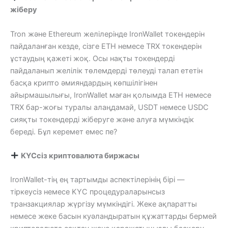
жіберу
Tron және Ethereum желілерінде IronWallet токендерін
пайдаланған кезде, сізге ETH немесе TRX токендерін
ұстаудың қажеті жоқ. Осы нақты токендерді
пайдаланып желілік төлемдерді төлеуді талап ететін
басқа крипто әмияндардың көпшілігінен
айырмашылығы, IronWallet маған қолымда ETH немесе
TRX бар-жоғы туралы алаңдамай, USDT немесе USDC
сияқты токендерді жіберуге және алуға мүмкіндік
береді. Бұл керемет емес пе?
KYCсіз криптовалюта биржасы
IronWallet-тің ең тартымды аспектілерінің бірі —
тіркеусіз немесе KYC процедураларынсыз
транзакциялар жүргізу мүмкіндігі. Жеке ақпаратты
немесе жеке басын куәландыратын құжаттарды бермей