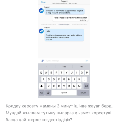
Қолдау көрсету маманы 3 минут ішінде жауап берді.
Мұндай жылдам тұтынушыларға қызмет көрсетуді
басқа қай жерде кездестірдіңіз?