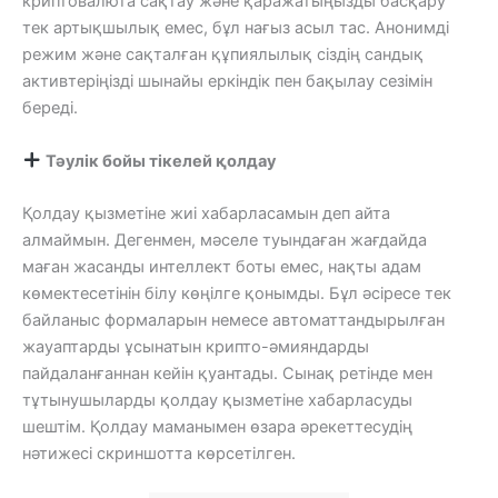
криптовалюта сақтау және қаражатыңызды басқару
тек артықшылық емес, бұл нағыз асыл тас. Анонимді
режим және сақталған құпиялылық сіздің сандық
активтеріңізді шынайы еркіндік пен бақылау сезімін
береді.
Тәулік бойы тікелей қолдау
Қолдау қызметіне жиі хабарласамын деп айта
алмаймын. Дегенмен, мәселе туындаған жағдайда
маған жасанды интеллект боты емес, нақты адам
көмектесетінін білу көңілге қонымды. Бұл әсіресе тек
байланыс формаларын немесе автоматтандырылған
жауаптарды ұсынатын крипто-әмияндарды
пайдаланғаннан кейін қуантады. Сынақ ретінде мен
тұтынушыларды қолдау қызметіне хабарласуды
шештім. Қолдау маманымен өзара әрекеттесудің
нәтижесі скриншотта көрсетілген.