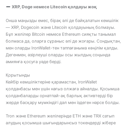
XRP, Doge немесе Litecoin қолдауы жоқ
Онша маңызды емес, бірақ әлі де байқалатын кемшілік
— XRP, Dogecoin және Litecoin қолдауының болмауы.
Бұл желілер Bitcoin немесе Ethereum сияқты танымал
болмаса да, оларға сұраныс әлі де жоғары. Сондықтан,
мен оларды IronWallet-тен таппағаныма көңілім қалды.
Дегенмен, әзірлеуші ​​оларды осы жылдың соңында
әмиянға қосуға уәде берді.
Қорытынды
Кейбір кемшіліктеріне қарамастан, IronWallet
қолданбасы мен үшін нағыз олжаға айналды. Қосымша
қолданбаларды орнатпай-ақ барлық активтерді бір
жерде басқару мүмкіндігі дәл мен іздеген нәрсе болды.
Tron және Ethereum желілерінде ETH және TRX сатып
алудың қосымша шығындарынсыз токендерді жібере