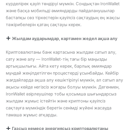
күрделірек қауіп төндіруі мүмкін. Сондықтан IronWallet
және басқа мобильді әмияндарды пайдаланушылар
бастапқы сөз тіркестерін қауіпсіз сақтаудың ең жақсы
тәжірибелерін қатаң сақтауы керек.
Жылдам аударымдар, картамен жедел ақша алу
Криптовалютаны банк картасына жылдам сатып алу,
сату және алу — IronWallet-тің тағы бір маңызды
артықшылығы. Айта кету керек, барлық әмияндар
мұндай жеңілдетілген процестерді ұсынбайды. Кейбір
жағдайларда ақша алу кешіктірілуі мүмкін, ал сатып алу
ақысы кейде негізсіз жоғары болуы мүмкін. Дегенмен,
IronWallet әзірлеушілер тобы қосымша шығындарсыз
жылдам жұмыс істейтін және криптоны қауіпсіз
сақтауға мүмкіндік беретін сенімді жүйені жасауда
тамаша жұмыс атқарды.
Газсыз немесе энергиясыз криптовалютаны