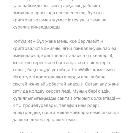
қарапайымдылығының арқасында басқа
әмияндар арасында ерекшеленеді, бұл оны
криптовалютамен жұмыс істеу үшін тамаша
құралға айналдырады.
IronWallet – бұл жеке меншікке берілмейтін
криптовалюта әмияны, яғни пайдаланушылар өз
әмияндарын, криптовалюталарын (токендерін),
жеке кілттерін және бастапқы сөз тіркестерін
толық бақылауда ұстайды. IronWallet көмегімен
сіз әртүрлі криптовалюталарды ала, жібере,
сақтай және айырбастай аласыз. Сатып алу және
сату да қолдау көрсетіледі. Мұның бәрі сіздің
құпиялылығыңызды сақтай отырып қолжетімді —
KYC процедуралары, телефон нөмірлері,
электрондық пошта мекенжайлары немесе басқа
да жеке деректер қажет емес.