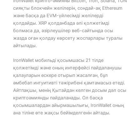
IronWallet крипто-әмияны Bitcoin, Tron, Solana, TON
сияқты блокчейн желілерін, сондай-ақ Ethereum
және басқа да EVM-үйлесімді желілерді
қолдайды. XRP қолданбада әлі қолжетімді
болмаса да, әзірлеушілер веб-сайтында осы
жазда оған қолдау көрсету жоспарлары туралы
айтылады.
IronWallet мобильді қосымшасы 21 тілде
қолжетімді және оның интерфейсі пайдаланушы
қалауларын ескере отырып жасалған, бұл
әмбебап интуитивті тәжірибені қамтамасыз етеді.
Айтпақшы, менің Қытайдан келген досым дәл осы
криптоәмиянды пайдаланады. Ол басқа
қосымшалардан айырмашылығы, IronWallet оның
ана тіліне өте жақсы бейімделгенін айтады.