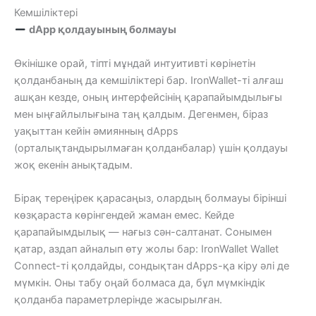
Кемшіліктері
dApp қолдауының болмауы
Өкінішке орай, тіпті мұндай интуитивті көрінетін
қолданбаның да кемшіліктері бар. IronWallet-ті алғаш
ашқан кезде, оның интерфейсінің қарапайымдылығы
мен ыңғайлылығына таң қалдым. Дегенмен, біраз
уақыттан кейін әмиянның dApps
(орталықтандырылмаған қолданбалар) үшін қолдауы
жоқ екенін анықтадым.
Бірақ тереңірек қарасаңыз, олардың болмауы бірінші
көзқараста көрінгендей жаман емес. Кейде
қарапайымдылық — нағыз сән-салтанат. Сонымен
қатар, аздап айналып өту жолы бар: IronWallet Wallet
Connect-ті қолдайды, сондықтан dApps-қа кіру әлі де
мүмкін. Оны табу оңай болмаса да, бұл мүмкіндік
қолданба параметрлерінде жасырылған.