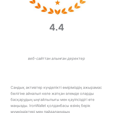
4.4
веб-сайттан алынған деректер
Сандық активтер күнделікті өміріміздің ажырамас
бөлігіне айналып келе жатқан әлемде оларды
басқарудың ыңғайлылығы мен қауіпсіздігі өте
маңызды. IronWallet қолданбасы өзінің берік
мүмкіндіктері мен пайдаланудың