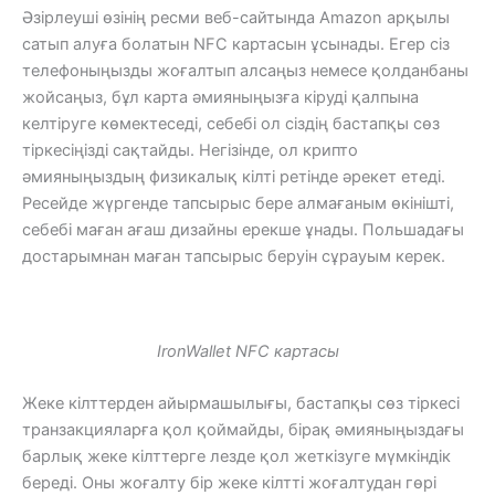
Әзірлеуші ​​өзінің ресми веб-сайтында Amazon арқылы
сатып алуға болатын NFC картасын ұсынады. Егер сіз
телефоныңызды жоғалтып алсаңыз немесе қолданбаны
жойсаңыз, бұл карта әмияныңызға кіруді қалпына
келтіруге көмектеседі, себебі ол сіздің бастапқы сөз
тіркесіңізді сақтайды. Негізінде, ол крипто
әмияныңыздың физикалық кілті ретінде әрекет етеді.
Ресейде жүргенде тапсырыс бере алмағаным өкінішті,
себебі маған ағаш дизайны ерекше ұнады. Польшадағы
достарымнан маған тапсырыс беруін сұрауым керек.
IronWallet NFC картасы
Жеке кілттерден айырмашылығы, бастапқы сөз тіркесі
транзакцияларға қол қоймайды, бірақ әмияныңыздағы
барлық жеке кілттерге лезде қол жеткізуге мүмкіндік
береді. Оны жоғалту бір жеке кілтті жоғалтудан гөрі