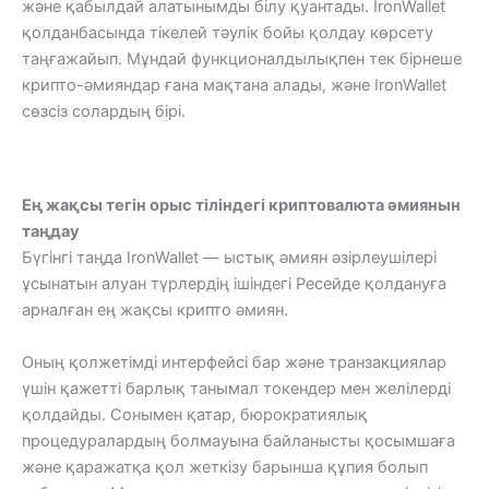
және қабылдай алатынымды білу қуантады. IronWallet
қолданбасында тікелей тәулік бойы қолдау көрсету
таңғажайып. Мұндай функционалдылықпен тек бірнеше
крипто-әмияндар ғана мақтана алады, және IronWallet
сөзсіз солардың бірі.
Ең жақсы тегін орыс тіліндегі криптовалюта әмиянын
таңдау
Бүгінгі таңда IronWallet — ыстық әмиян әзірлеушілері
ұсынатын алуан түрлердің ішіндегі Ресейде қолдануға
арналған ең жақсы крипто әмиян.
Оның қолжетімді интерфейсі бар және транзакциялар
үшін қажетті барлық танымал токендер мен желілерді
қолдайды. Сонымен қатар, бюрократиялық
процедуралардың болмауына байланысты қосымшаға
және қаражатқа қол жеткізу барынша құпия болып