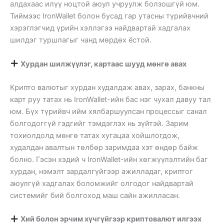
алдахаас илүү ноцтой аюул учруулж болзошгүй юм.
Тиймээс IronWallet болон бусад гар утасны түрийвчний
хэрэглэгчид үрийн хэллэгээ найдвартай хадгалах
шилдэг туршлагыг чанд мөрдөх ёстой.
Хурдан шилжүүлэг, картаас шууд мөнгө авах
Крипто валютыг хурдан худалдаж авах, зарах, банкны
карт руу татах нь IronWallet-ийн бас нэг чухал давуу тал
юм. Бүх түрийвч ийм хялбаршуулсан процессыг санал
болгодоггүй гэдгийг тэмдэглэх нь зүйтэй. Зарим
тохиолдолд мөнгө татах хугацаа хойшлогдож,
худалдан авалтын төлбөр заримдаа хэт өндөр байж
болно. Гэсэн хэдий ч IronWallet-ийн хөгжүүлэлтийн баг
хурдан, нэмэлт зардалгүйгээр ажилладаг, криптог
аюулгүй хадгалах боломжийг олгодог найдвартай
системийг бий болгоход маш сайн ажилласан.
Хий болон эрчим хүчгүйгээр криптовалют илгээх