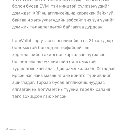
болон бусад EVM-тэй нийцтэй сүлжээнүүдийг
дэмждэг. XRP нь аппликейшнд хараахан байхгүй
байгаа ч хөгжүүлэгчдийн вэбсайт энэ зун үүнийг
дэмжих төлөвлөгөөтэй байгаагаа дурдсан.
IronWallet гар утасны аппликейшн нь 21 хэл дээр
боломжтой бөгөөд интерфэйсийг нь
хэрэглэгчийн тохиргоог харгалзан бүтээсэн
бөгөөд энэ нь бүх нийтийн ойлгомжтой
туршлагыг хангадаг. Дашрамд хэлэхэд, Хятадаас
ирсэн нэг найз маань яг энэ крипто түрийвчийг
ашигладаг. Тэрээр бусад аппликейшнуудаас
ялгаатай нь IronWallet нь түүний төрөлх хэлэнд
төгс зохицсон гэж хэлсэн.
Ашиг тус