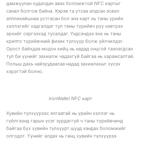
дамжуулан худалдан авах боломжтой NFC картыг
санал болгож байна. Хэрэв та утсаа алдсан эсвэл
аппликейшнаа устгасан бол энэ карт нь таны үрийн
хэллэгийг хадгалдаг тул таны түрийвч рүү нэвтрэх
эрхийг сэргээхэд тусалдаг. Үндсэндээ энэ нь таны
крипто түрийвчний физик түлхүүр болж үйлчилдэг.
Орост байхдаа модон хийц нь надад онцгой таалагдсан
тул би үүнийг захиалж чадахгүй байгаа нь харамсалтай.
Польш дахь найзуудаасаа надад захиалахыг хүсэх
хэрэгтэй болно.
IronWallet NFC карт
Хувийн түлхүүрээс ялгаатай нь үрийн хэллэг нь
гүйлгээнд гарын үсэг зурдаггүй ч таны түрийвчинд
байгаа бүх хувийн түлхүүрт шууд хандах боломжийг
олгодог. Үүнийг алдах нь ганц хувийн түлхүүрээ