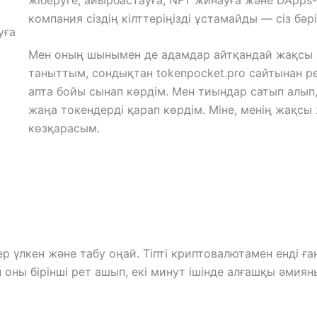
компания сіздің кілттеріңізді ұстамайды — сіз бәрі
Мен оның шынымен де адамдар айтқандай жақсы 
таныттым, сондықтан tokenpocket.pro сайтынан р
апта бойы сынап көрдім. Мен тиындар сатып алып
жаңа токендерді қарап көрдім. Міне, менің жақ
көзқарасым.
ер үлкен және табу оңай. Тіпті криптовалютамен енді ғ
н оны бірінші рет ашып, екі минут ішінде алғашқы әми