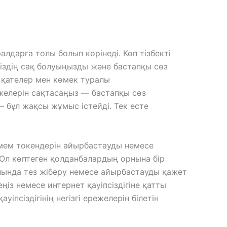
лдарға толы болып көрінеді. Көп тізбекті
сіздің сақ болуыңызды және бастапқы сөз
де қателер мен көмек туралы
ежелерін сақтасаңыз — бастапқы сөз
— бұл жақсы жұмыс істейді. Тек есте
 мем токендерін айырбастауды немесе
 Ол көптеген қолданбалардың орнына бір
нында тез жіберу немесе айырбастауды қажет
ңіз немесе интернет қауіпсіздігіне қатты
іпсіздігінің негізгі ережелерін білетін