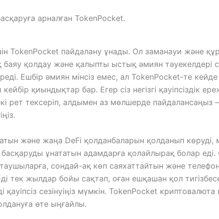
н TokenPocket пайдалану ұнады. Ол заманауи және құра
қ баяу қолдау және қалыпты ыстық әмиян тәуекелдері 
іреді. Ешбір әмиян мінсіз емес, ал TokenPocket-те кей
ейбір қиындықтар бар. Егер сіз негізгі қауіпсіздік ер
і екі рет тексеріп, алдымен аз мөлшерде пайдалансаңыз 
ңіз.
атын және жаңа DeFi қолданбаларын қолданып көруді,
 басқаруды ұнататын адамдарға қолайлырақ болар еді.
таушыларға, сондай-ақ көп саяхаттайтын және телефо
-ді тек жылдар бойы сақтап, оған ешқашан қол тигізбесе
қауіпсіз сезінуіңіз мүмкін. TokenPocket криптовалюта қау
олдануға өте ыңғайлы.