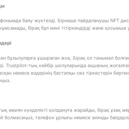
ды
лефонымда баяу жүктелді. Бірнеше пайдаланушы NFT дис
мсамады, бірақ бұл мені тітіркендірді және қосымша у
лдері
лкен бұзылуларға ұшыраған жоқ. Бірақ ол танымал бол
ді. Trustpilot-тың кейбір шолуларында ақшаның жоғалғ
асқан немесе өздерінің бастапқы сөз тіркестерін берген
ыңыз.
ық әмиян күнделікті қолдануға жарайды, бірақ ұзақ мер
ай болмасаңыз, телефон ұрлығы немесе зиянды бағдарл