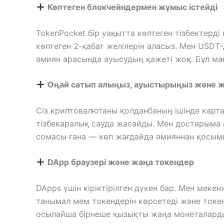
Көптеген блокчейндермен жұмыс істейді
TokenPocket бір уақытта көптеген тізбектерді қ
көптеген 2-қабат желілерін аласыз. Мен USDT-
әмиян арасында ауысудың қажеті жоқ. Бұл ма
Оңай сатып алыңыз, ауыстырыңыз және жі
Сіз криптовалютаны қолданбаның ішінде карта
тізбекаралық сауда жасайды. Мен достарыма а
сомасы ғана — көп жағдайда әмияннан қосым
DApp браузері және жаңа токендер
DApps үшін кіріктірілген дүкен бар. Мен мек
танымал мем токендерін көрсетеді және токен
осылайша бірнеше қызықты жаңа монеталард