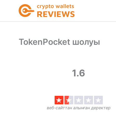
Skip
to
content
TokenPocket шолуы
1.6
веб-сайттан алынған деректер