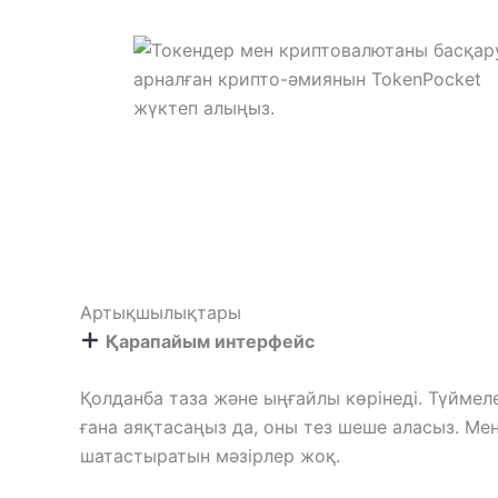
Артықшылықтары
Қарапайым интерфейс
Қолданба таза және ыңғайлы көрінеді. Түймел
ғана аяқтасаңыз да, оны тез шеше аласыз. Ме
шатастыратын мәзірлер жоқ.