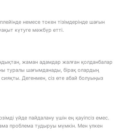
плейінде немесе токен тізімдерінде шағын
ақыт күтуге мәжбүр етті.
ғандықтан, жаман адамдар жалған қолданбалар
аны туралы шағымданады, бірақ олардың
 сияқты. Дегенмен, сіз өте абай болуыңыз
зімді үйде пайдалану үшін ең қауіпсіз емес.
ама проблема тудыруы мүмкін. Мен үлкен