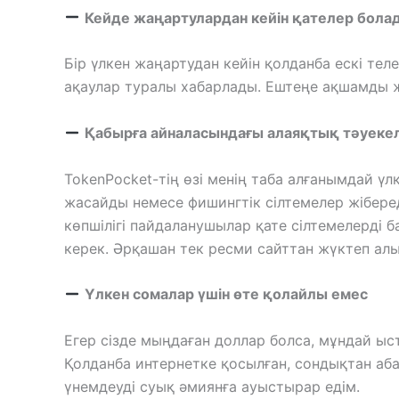
Кейде жаңартулардан кейін қателер бола
Бір үлкен жаңартудан кейін қолданба ескі те
ақаулар туралы хабарлады. Ештеңе ақшамды жұ
Қабырға айналасындағы алаяқтық тәуеке
TokenPocket-тің өзі менің таба алғанымдай ү
жасайды немесе фишингтік сілтемелер жібере
көпшілігі пайдаланушылар қате сілтемелерді б
керек. Әрқашан тек ресми сайттан жүктеп ал
Үлкен сомалар үшін өте қолайлы емес
Егер сізде мыңдаған доллар болса, мұндай ыст
Қолданба интернетке қосылған, сондықтан аб
үнемдеуді суық әмиянға ауыстырар едім.