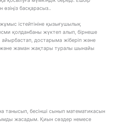
н өзіңіз басқарасыз..
жұмыс істейтініне қызығушылық
есми қолданбаны жүктеп алып, бірнеше
, айырбастап, достарыма жіберіп және
сы және жаман жақтары туралы шынайы
ана танысып, бесінші сынып математикасын
янымды жасадым. Қиын сөздер немесе