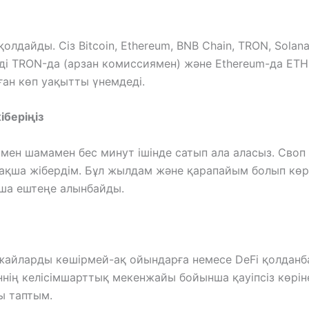
олдайды. Сіз Bitcoin, Ethereum, BNB Chain, TRON, Solan
ді TRON-да (арзан комиссиямен) және Ethereum-да ETH-
ған көп уақытты үнемдеді.
беріңіз
мен шамамен бес минут ішінде сатып ала аласыз. Своп
қша жібердім. Бұл жылдам және қарапайым болып көрін
ша ештеңе алынбайды.
енжайларды көшірмей-ақ ойындарға немесе DeFi қолданба
нің келісімшарттық мекенжайы бойынша қауіпсіз көрінет
ы таптым.