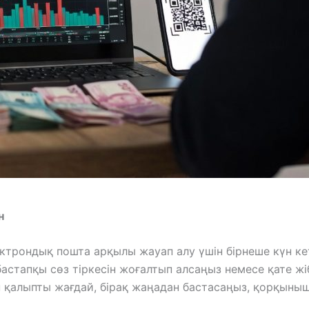
н
ктрондық пошта арқылы жауап алу үшін бірнеше күн кетт
бастапқы сөз тіркесін жоғалтып алсаңыз немесе қате жі
н қалыпты жағдай, бірақ жаңадан бастасаңыз, қорқынышт