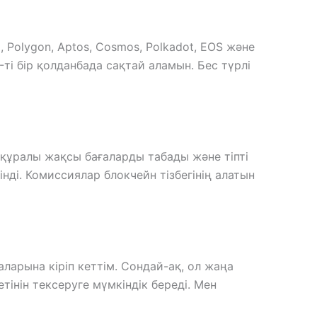
a, Polygon, Aptos, Cosmos, Polkadot, EOS және
ті бір қолданбада сақтай аламын. Бес түрлі
 құралы жақсы бағаларды табады және тіпті
ді. Комиссиялар блокчейн тізбегінің алатын
ларына кіріп кеттім. Сондай-ақ, ол жаңа
інін тексеруге мүмкіндік береді. Мен