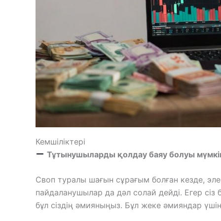
Кемшіліктері
Тұтынушыларды қолдау баяу болуы мүмкі
Своп туралы шағын сұрағым болған кезде, эле
пайдаланушылар да дәл солай дейді. Егер сіз 
бұл сіздің әмияныңыз. Бұл жеке әмияндар үші