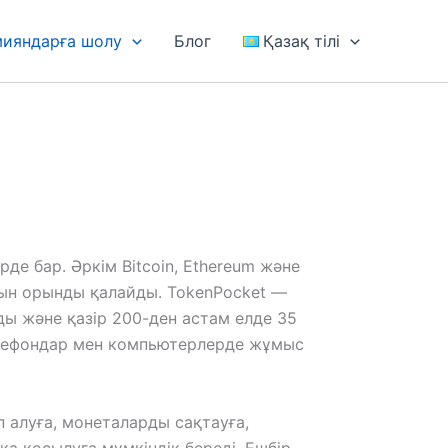
мияндарға шолу
Блог
Қазақ тілі
де бар. Әркім Bitcoin, Ethereum және
тын орынды қалайды. TokenPocket —
ды және қазір 200-ден астам елде 35
лефондар мен компьютерлерде жұмыс
 алуға, монеталарды сақтауға,
қа қосылуға мүмкіндік береді. Ешбір