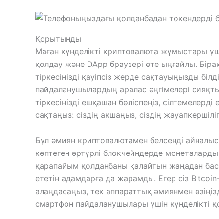
Қорытынды
Маған күнделікті криптовалюта жұмыстары үші
қолдау және DApp браузері өте ыңғайлы. Біра
тіркесіңізді қауіпсіз жерде сақтауыңызды білд
пайдаланушылардың аралас әңгімелері сияқты к
тіркесіңізді ешқашан бөліспеңіз, сілтемелерд
сақтаңыз: сіздің ақшаңыз, сіздің жауапкершілігі
Бұл әмиян криптовалютамен белсенді айналыс
көптеген әртүрлі блокчейндерде монеталарды
қарапайым қолданбаны қалайтын жаңадан бас
ететін адамдарға да жарамды. Егер сіз Bitcoin
алаңдасаңыз, тек аппараттық әмиянмен өзіңізді 
смартфон пайдаланушылары үшін күнделікті қ