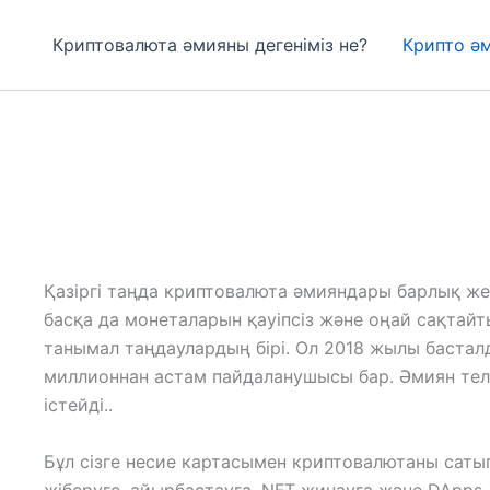
Криптовалюта әмияны дегеніміз не?
Крипто ә
Қазіргі таңда криптовалюта әмияндары барлық жер
басқа да монеталарын қауіпсіз және оңай сақтай
танымал таңдаулардың бірі. Ол 2018 жылы бастал
миллионнан астам пайдаланушысы бар. Әмиян те
істейді..
Бұл сізге несие картасымен криптовалютаны сатып
жіберуге, айырбастауға, NFT жинауға және DApps-