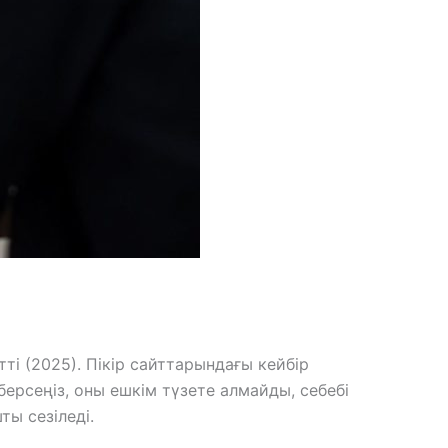
і (2025). Пікір сайттарындағы кейбір
берсеңіз, оны ешкім түзете алмайды, себебі
ы сезіледі.