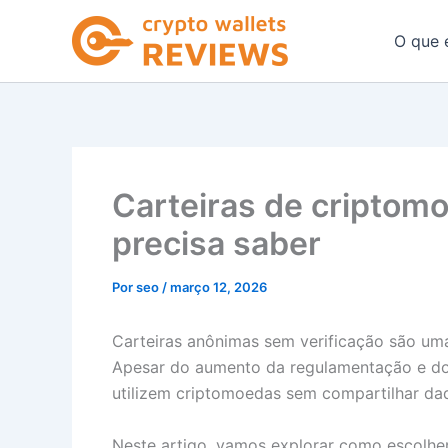
Ir
para
O que 
o
conteúdo
Carteiras de criptom
precisa saber
Por
seo
/
março 12, 2026
Carteiras anônimas sem verificação são uma
Apesar do aumento da regulamentação e dos
utilizem criptomoedas sem compartilhar dad
Neste artigo, vamos explorar como escolher