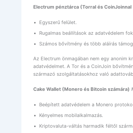
Electrum pénztárca (Torral és CoinJoinnal
Egyszerű felület.
Rugalmas beállítások az adatvédelem fo
Számos bővítmény és több aláírás támog
Az Electrum önmagában nem egy anonim krip
adatvédelmet. A Tor és a CoinJoin bővítmén
származó szolgáltatásokhoz való adattováb
Cake Wallet (Monero és Bitcoin számára)
Beépített adatvédelem a Monero protokoll
Kényelmes mobilalkalmazás.
Kriptovaluta-váltás harmadik féltől szár