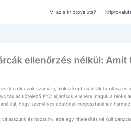
Mi az a kriptovaluta?
Kriptovalu
árcák ellenőrzés nélkül: Amit 
 eszközök azok számára, akik a kriptovaluták tárolása és 
yozás és kötelező KYC eljárások ellenére maguk a blokklán
 anélkül, hogy személyes adatokat megosztanának harmadik
válasszunk és hozzunk létre egy hitelesítés nélküli pénzt