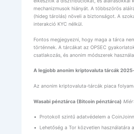
elkészítik a disztribúciókat, és aláírásokkal
mechanizmusok hiányát. A többszörös aláírá
(hideg tárolás) növeli a biztonságot. A szo
interakció KYC nélkül.
Fontos megjegyezni, hogy maga a tárca nem g
történnek. A tárcákat az OPSEC gyakorlatok
csatlakozás, és anonim módszerek használa
A legjobb anonim kriptovaluta tárcák 202
Az anonim kriptovaluta-tárcák piaca folyam
Wasabi pénztárca (Bitcoin pénztárca)
Miér
Protokoll szintű adatvédelem a CoinJoin
Lehetőség a Tor közvetlen használatára a 