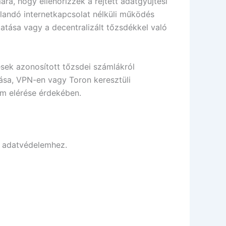
ára, hogy ellenőrizzék a rejtett adatgyűjtési
landó internetkapcsolat nélküli működés
atása vagy a decentralizált tőzsdékkel való
ések azonosított tőzsdei számlákról
lása, VPN-en vagy Toron keresztüli
em elérése érdekében.
z adatvédelemhez.