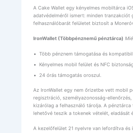
A Cake Wallet egy kényelmes mobiltárca iOS
adatvédelméről ismert: minden tranzakciót 
felhasználóbarát felületet biztosít a Moner
IronWallet (Többpénznemű pénztárca)
Mié
Több pénznem támogatása és kompatibili
Kényelmes mobil felület és NFC biztonság
24 órás támogatás oroszul.
Az IronWallet egy nem őrizetbe vett mobil p
regisztráció, személyazonosság-ellenőrzés,
kizárólag a felhasználó tárolja. A pénztárc
lehetővé teszik a tokenek vételét, eladását é
A kezelőfelület 21 nyelvre van lefordítva és