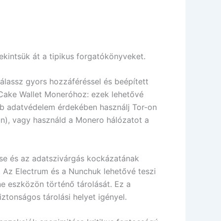
ekintsük át a tipikus forgatókönyveket.
álassz gyors hozzáféréssel és beépített
 Cake Wallet Moneróhoz: ezek lehetővé
bb adatvédelem érdekében használj Tor-on
an), vagy használd a Monero hálózatot a
ése és az adatszivárgás kockázatának
k. Az Electrum és a Nunchuk lehetővé teszi
ine eszközön történő tárolását. Ez a
tonságos tárolási helyet igényel.