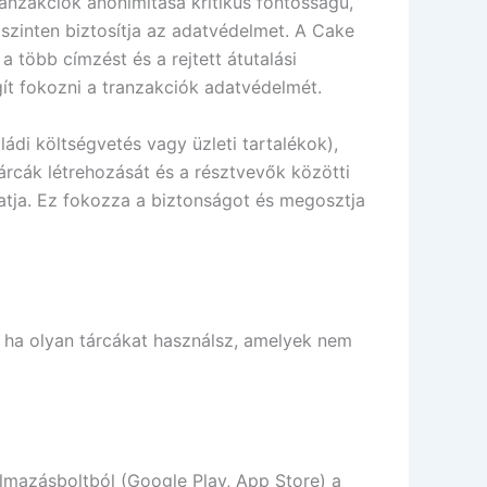
anzakciók anonimitása kritikus fontosságú,
szinten biztosítja az adatvédelmet. A Cake
 több címzést és a rejtett átutalási
gít fokozni a tranzakciók adatvédelmét.
di költségvetés vagy üzleti tartalékok),
árcák létrehozását és a résztvevők közötti
hatja. Ez fokozza a biztonságot és megosztja
, ha olyan tárcákat használsz, amelyek nem
almazásboltból (Google Play, App Store) a