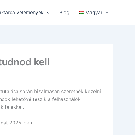
ta-tárca vélemények
Blog
Magyar
tudnod kell
átutalása során bizalmasan szeretnék kezelni
cok lehetővé teszik a felhasználók
 felekkel.
árcát 2025-ben.