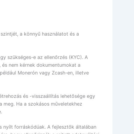
szintjét, a könnyű használatot és a
ogy szükséges-e az ellenőrzés (KYC). A
t, és nem kérnek dokumentumokat a
 például Monerón vagy Zcash-en, illetve
trehozás és -visszaállítás lehetősége egy
zza meg. Ha a szokásos műveletekhez
.
 nyílt forráskódúak. A fejlesztők általában