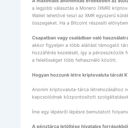
A maximális anonimitás érdekében az átut
a legjobb választás a Monero (XMR) kriptov
Wallet lehetővé teszi az XMR egyszerű küldé
összegeket. Ha a Bitcoint részesíti előnybe
Csapatban vagy családban való használatr
akkor figyeljen a több aláírást támogató tá
hozzáférés kezelését, így a pénzeszközök fe
a felelősséget több felhasználó között.
Hogyan hozzunk létre kriptovaluta tárcát 
Anonim kriptovaluta-tárca létrehozásához n
kapcsolódnak központosított szolgáltatáso
Íme egy lépésről lépésre bemutatott folyama
A pénztárca letöltése hivatalos forrásokbó