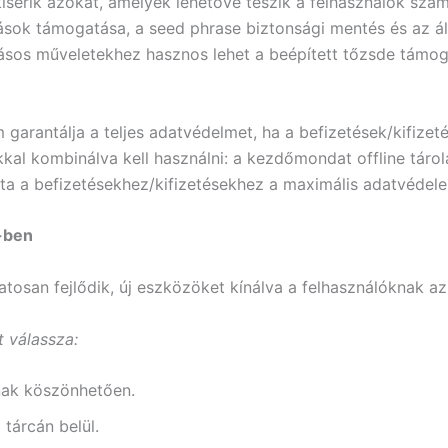
 kísérik azokat, amelyek lehetővé teszik a felhasználók szám
sok támogatása, a seed phrase biztonsági mentés és az ál
kásos műveletekhez hasznos lehet a beépített tőzsde támog
arantálja a teljes adatvédelmet, ha a befizetések/kifizet
kal kombinálva kell használni: a kezdőmondat offline táro
ta a befizetésekhez/kifizetésekhez a maximális adatvédel
5-ben
atosan fejlődik, új eszközöket kínálva a felhasználóknak a
t válassza:
nak köszönhetően.
tárcán belül.