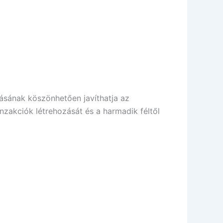
sának köszönhetően javíthatja az
zakciók létrehozását és a harmadik féltől