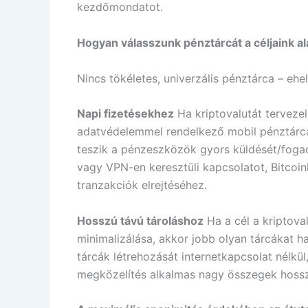
kezdőmondatot.
Hogyan válasszunk pénztárcát a céljaink al
Nincs tökéletes, univerzális pénztárca – eh
Napi fizetésekhez
Ha kriptovalutát terveze
adatvédelemmel rendelkező mobil pénztárcák
teszik a pénzeszközök gyors küldését/fogad
vagy VPN-en keresztüli kapcsolatot, Bitcoi
tranzakciók elrejtéséhez.
Hosszú távú tároláshoz
Ha a cél a kriptova
minimalizálása, akkor jobb olyan tárcákat h
tárcák létrehozását internetkapcsolat nélkül
megközelítés alkalmas nagy összegek hosszú