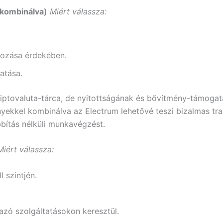
 kombinálva)
Miért válassza:
kozása érdekében.
atása.
tovaluta-tárca, de nyitottságának és bővítmény-támogatá
yekkel kombinálva az Electrum lehetővé teszi bizalmas tran
bítás nélküli munkavégzést.
Miért válassza:
 szintjén.
mazó szolgáltatásokon keresztül.