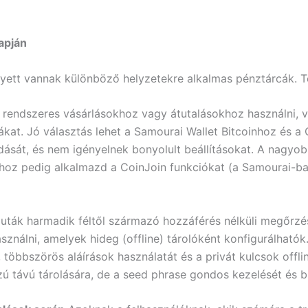
apján
elyett vannak különböző helyzetekre alkalmas pénztárcák. T
l rendszeres vásárlásokhoz vagy átutalásokhoz használni, v
at. Jó választás lehet a Samourai Wallet Bitcoinhoz és a
ását, és nem igényelnek bonyolult beállításokat. A nagyo
nhoz pedig alkalmazd a CoinJoin funkciókat (a Samourai-b
luták harmadik féltől származó hozzáférés nélküli megőrz
asználni, amelyek hideg (offline) tárolóként konfigurálható
, többszörös aláírások használatát és a privát kulcsok offl
 távú tárolására, de a seed phrase gondos kezelését és biz