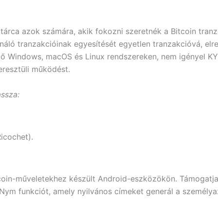
tárca azok számára, akik fokozni szeretnék a Bitcoin tran
náló tranzakcióinak egyesítését egyetlen tranzakcióvá, elre
hető Windows, macOS és Linux rendszereken, nem igényel KYC
resztüli működést.
assza:
Ricochet).
coin-műveletekhez készült Android-eszközökön. Támogatja a
yNym funkciót, amely nyilvános címeket generál a személya