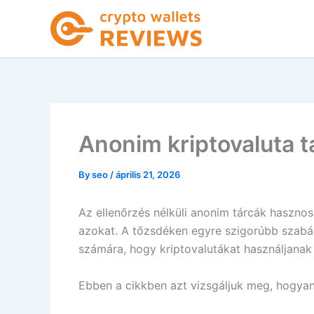
Skip
to
content
Anonim kriptovaluta t
By
seo
/
április 21, 2026
Az ellenőrzés nélküli anonim tárcák hasznos
azokat. A tőzsdéken egyre szigorúbb szabál
számára, hogy kriptovalutákat használjanak
Ebben a cikkben azt vizsgáljuk meg, hogyan 