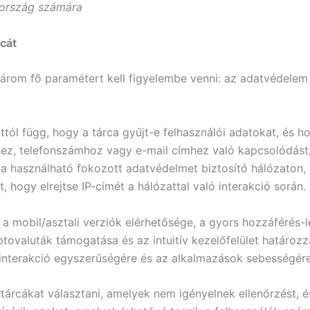
zország számára
cát
árom fő paramétert kell figyelembe venni: az adatvédelem 
tól függ, hogy a tárca gyűjt-e felhasználói adatokat, és h
hez, telefonszámhoz vagy e-mail címhez való kapcsolódás
ca használható fokozott adatvédelmet biztosító hálózaton,
 hogy elrejtse IP-címét a hálózattal való interakció során.
 mobil/asztali verziók elérhetősége, a gyors hozzáférés-lé
tovaluták támogatása és az intuitív kezelőfelület határo
az interakció egyszerűségére és az alkalmazások sebességére
árcákat választani, amelyek nem igényelnek ellenőrzést, és