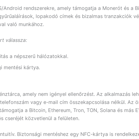
/Android rendszerekre, amely támogatja a Monerót és a Bi
gyűrűaláírások, lopakodó címek és bizalmas tranzakciók v
óval való munkához.
rt válassza:
tás a népszerű hálózatokkal.
i mentési kártya.
énztárca, amely nem igényel ellenőrzést. Az alkalmazás leh
 telefonszám vagy e-mail cím összekapcsolása nélkül. Az 
a támogatja a Bitcoin, Ethereum, Tron, TON, Solana és más 
s cseréjét közvetlenül a felületen.
 intuitív. Biztonsági mentéshez egy NFC-kártya is rendelkezé