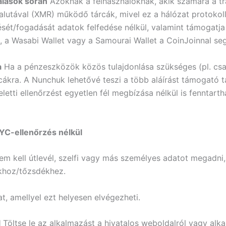
alások során
Azoknak a felhasználóknak, akik számára a tr
alutával (XMR) működő tárcák, mivel ez a hálózat protokoll
sét/fogadását adatok felfedése nélkül, valamint támogatja a
n, a Wasabi Wallet vagy a Samourai Wallet a CoinJoinnal se
a
Ha a pénzeszközök közös tulajdonlása szükséges (pl. csalá
rcákra. A Nunchuk lehetővé teszi a több aláírást támogató t
letti ellenőrzést egyetlen fél megbízása nélkül is fenntart
KYC-ellenőrzés nélkül
em kell útlevél, szelfi vagy más személyes adatot megadni
khoz/tőzsdékhez.
t, amellyel ezt helyesen elvégezheti.
l
Töltse le az alkalmazást a hivatalos weboldalról vagy alk